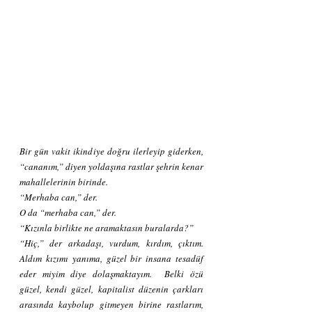
Bir gün vakit ikindiye doğru ilerleyip giderken, 
“cananım,” diyen yoldaşına rastlar şehrin kenar 
mahallelerinin birinde.
“Merhaba can,” der.
O da “merhaba can,” der.
“Kızınla birlikte ne aramaktasın buralarda?”
“Hiç,” der arkadaşı, vurdum, kırdım, çıktım. 
Aldım kızımı yanıma, güzel bir insana tesadüf 
eder miyim diye dolaşmaktayım.  Belki özü 
güzel, kendi güzel, kapitalist düzenin çarkları 
arasında kaybolup gitmeyen birine rastlarım, 