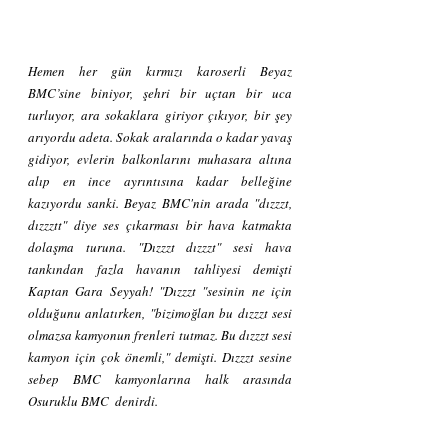
Hemen her gün kırmızı karoserli Beyaz 
BMC’sine biniyor, şehri bir uçtan bir uca 
turluyor, ara sokaklara giriyor çıkıyor, bir şey 
arıyordu adeta. Sokak aralarında o kadar yavaş 
gidiyor, evlerin balkonlarını muhasara altına 
alıp en ince ayrıntısına kadar belleğine 
kazıyordu sanki. Beyaz BMC'nin arada "dızzzt, 
dızzztt" diye ses çıkarması bir hava katmakta 
dolaşma turuna. "Dızzzt dızzzt" sesi hava 
tankından fazla havanın tahliyesi demişti 
Kaptan Gara Seyyah! "Dızzzt "sesinin ne için 
olduğunu anlatırken, "bizimoğlan bu dızzzt sesi 
olmazsa kamyonun frenleri tutmaz. Bu dızzzt sesi 
kamyon için çok önemli," demişti. Dızzzt sesine 
sebep BMC kamyonlarına halk arasında 
Osuruklu BMC  denirdi.