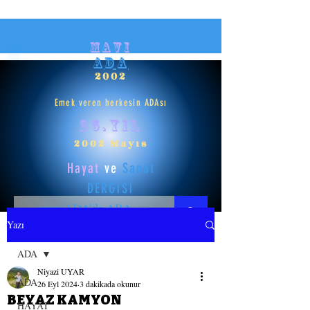
mavi
ADA
2002
Emek veren herkesin ADAsı
25.yıl
2002 Mayıs
Hayat
ve
Sanat
DERGİSİ
Yazı
HAYAT
ADA
Niyazi UYAR
SANAT
ADA
26 Eyl 2024
3 dakikada okunur
BEYAZ KAMYON
HAYAT
GİRİŞ YAP