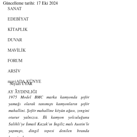
Güncelleme tarihi:
17 Eki 2024
SANAT
EDEBİYAT
KİTAPLIK
DUVAR
MAVİLİK
FORUM
ARSİV
maviADA KÜNYE
 Niyazi UYAR
       *
AY AYDINLIĞI
1975 Model BMC marka kamyonda şoför 
yamağı olarak tanımıştı kamyonların şoför 
mahallini. Şoför mahalline köyün ağası, zengini 
oturur yalnızca. İlk kamyon yolculuğunu 
Salihli’ye İsmail Kazak’ın İngiliz malı Austin’le 
yapmıştı, dingil tepesi denilen branda 