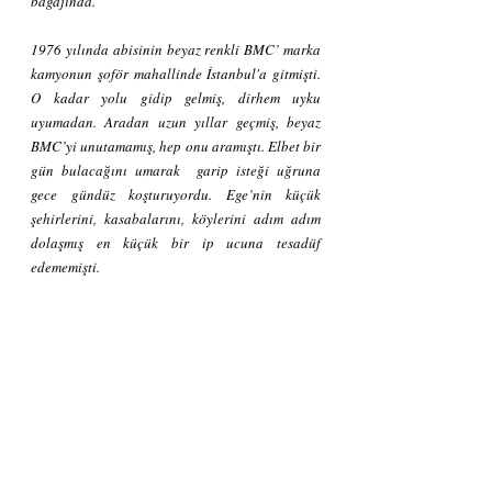
bagajında.
1976 yılında abisinin beyaz renkli BMC’ marka 
kamyonun şoför mahallinde İstanbul'a gitmişti. 
O kadar yolu gidip gelmiş, dirhem uyku 
uyumadan. Aradan uzun yıllar geçmiş, beyaz 
BMC’yi unutamamış, hep onu aramıştı. Elbet bir 
gün bulacağını umarak  garip isteği uğruna 
gece gündüz koşturuyordu. Ege’nin küçük 
şehirlerini, kasabalarını, köylerini adım adım 
dolaşmış en küçük bir ip ucuna tesadüf 
edememişti. 