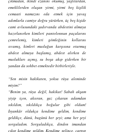
çıkmadan, ikindi ezanını okumuş, yaşlılardan, 
emeklilerden oluşan yirmi, yirmi beş kişilik 
cemaati namazını eda etmek için yavaş 
adımlarla camiye doğru yürürken, üç beş kişide 
cami avlusundaki şadırvanda abdestini almaya 
hazırlanırken kimileri pantolonnun paçalarını 
çemrelemiş, kimleri gömleğinin kollarını 
sıvamış, kimleri musluğun karşısına oturmuş 
abdest almaya başlamış, abdest alırken de 
muslukları açmış, su boşa akıp giderken bir 
yandan da sohbet etmektedir birbirleriyle.
“Sen misin hakikaten, yoksa rüya aleminde 
miyim?”
“Benim ya, rüya değil, hakikat! Sabah akşam 
yiyip içen, aksıran, gaz çıkaran adamdan 
sıkıldım, sıkıldıkça boğulur gibi oldum! 
İsyankâr oldukça kendime geldim, kendime 
geldikçe, dünü, bugünü her şeyi; ama her şeyi 
sorguladım. Sorguladıkça, dinden imandan 
çıkıp kendime geldim. Kendime gelince, çarpıp 