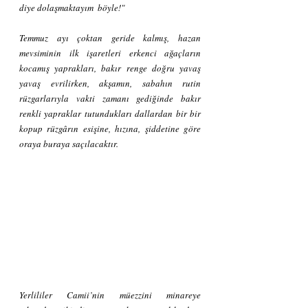
diye dolaşmaktayım  böyle!"
Temmuz ayı çoktan geride kalmış, hazan 
mevsiminin ilk işaretleri erkenci ağaçların 
kocamış yaprakları, bakır renge doğru yavaş 
yavaş evrilirken, akşamın, sabahın rutin 
rüzgarlarıyla vakti zamanı gediğinde bakır 
renkli yapraklar tutundukları dallardan bir bir 
kopup rüzgârın esişine, hızına, şiddetine göre 
oraya buraya saçılacaktır. 
Yerlililer Camii’nin müezzini minareye 