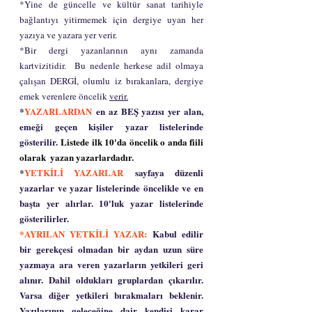
*Yine de güncelle ve kültür sanat tarihiyle 
bağlantıyı yitirmemek için dergiye uyan her 
yazıya ve yazara yer verir.
*Bir dergi yazanlarının aynı zamanda 
kartvizitidir.  Bu nedenle herkese adil olmaya 
çalışan DERGİ, olumlu iz bırakanlara, dergiye 
emek verenlere öncelik 
verir.
*
YAZARLARDAN
 en az BEŞ yazısı yer alan, 
emeği geçen kişiler yazar listelerinde 
gösterilir.
 Listede ilk 10'da öncelik o anda fiili 
olarak  yazan yazarlardadır.
*
YETKİLİ YAZARLAR
 sayfaya düzenli 
yazarlar ve yazar listelerinde öncelikle ve en 
başta yer alırlar. 10'luk yazar listelerinde 
gösterilirler.
*AYRILAN YETKİLİ YAZAR:
 Kabul edilir 
bir gerekçesi olmadan bir aydan uzun süre 
yazmaya ara veren yazarların yetkileri geri 
alınır. Dahil oldukları gruplardan çıkarılır. 
Varsa diğer yetkileri bırakmaları beklenir. 
Yazılarının geleceğine dair kendisi karar 