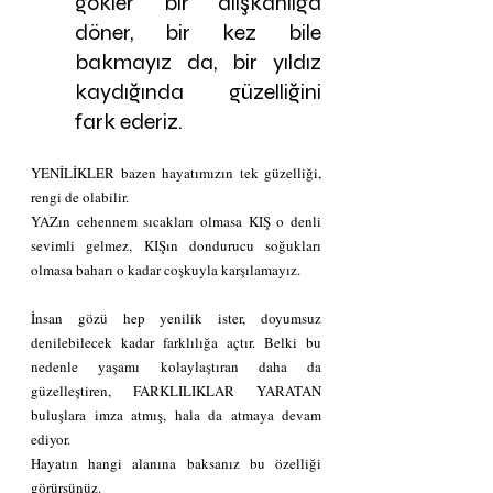
gökler bir alışkanlığa 
döner, bir kez bile 
bakmayız da, bir yıldız 
kaydığında güzelliğini 
fark ederiz.
YENİLİKLER bazen hayatımızın tek güzelliği, 
rengi de olabilir.
YAZın cehennem sıcakları olmasa KIŞ o denli 
sevimli gelmez, KIŞın dondurucu soğukları 
olmasa baharı o kadar coşkuyla karşılamayız. 
İnsan gözü hep yenilik ister, doyumsuz 
denilebilecek kadar farklılığa açtır. Belki bu 
nedenle yaşamı kolaylaştıran daha da 
güzelleştiren, FARKLILIKLAR YARATAN 
buluşlara imza atmış, hala da atmaya devam 
ediyor. 
Hayatın hangi alanına baksanız bu özelliği 
görürsünüz. 