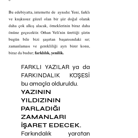
Bu edebiyatta, internette de  aynıdır. Yeni, farklı 
ve kuşkusuz güzel olan bir şiir doğal olarak 
daha çok alkış alacak, örneklerinin biraz daha 
önüne geçecektir. Orhan Veli'nin ürettiği şiirin 
bugün bile bizi şaşırtan başarısındaki sır; 
zamanlaması ve gerekliliği ayrı birer konu,  
 farklılık, yenilik. 
biraz da budur;
FARKLI YAZILAR ya da 
FARKINDALIK KÖŞESİ  
bu amaçla olduruldu.
YAZININ 
YILDIZININ 
PARLADIĞI 
ZAMANLARI 
İŞARET EDECEK.
Farkındalık yaratan 