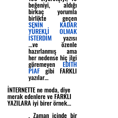
beğeniyi, aldığı 
birkaç yorumla 
birlikte geçen 
SENİN KADAR 
YÜREKLİ OLMAK 
İSTERDİM
 yazısı 
...ve özenle 
hazırlanmış ama 
her nedense hiç ilgi 
göremeyen 
EDİTH 
PİAF
 gibi FARKLI 
yazılar...
İNTERNETTE ne moda, diye 
merak edenlere ve FARKLI 
YAZILARA iyi birer örnek...
. Zaman içinde bir 