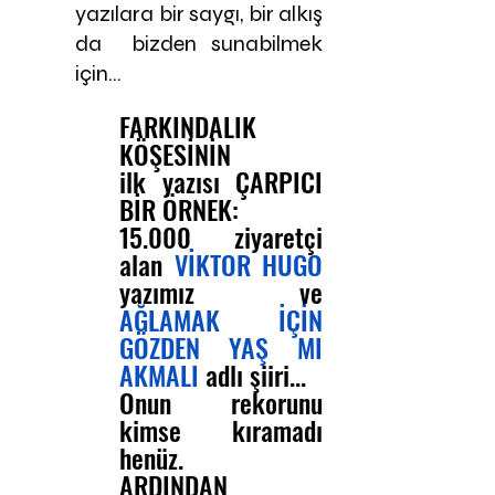
yazılara bir saygı, bir alkış 
da  bizden sunabilmek 
için...
FARKINDALIK 
KÖŞESİNİN
ilk yazısı ÇARPICI 
BİR ÖRNEK: 
15.000 ziyaretçi 
alan 
VİKTOR HUGO
yazımız ve 
AĞLAMAK İÇİN 
GÖZDEN YAŞ MI 
AKMALI
 adlı şiiri... 
Onun rekorunu 
kimse kıramadı 
henüz. 
ARDINDAN 