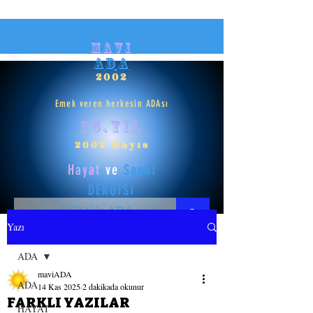
mavi
ADA
2002
Emek veren herkesin ADAsı
25.yıl
2002 Mayıs
Hayat
ve
Sanat
DERGİSİ
Yazı
HAYAT
ADA
maviADA
SANAT
ADA
14 Kas 2025
2 dakikada okunur
FARKLI YAZILAR
HAYAT
GİRİŞ YAP