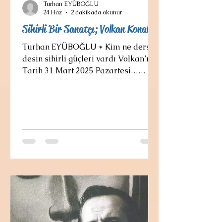
Turhan EYÜBOĞLU
24 Haz
2 dakikada okunur
Sihirli Bir Sanatçı; Volkan Konak
Turhan EYÜBOĞLU * Kim ne derse
desin sihirli güçleri vardı Volkan’ın!
Tarih 31 Mart 2025 Pazartesi…
Türkiye’ye kasvet çöktü!
Neşelenmesi de kederlenmesi de
bir bahaneye bakan Karadeniz'i
sarıp sarmalamış çaresizlik! Bir
efkarlandı mı insanlarını daraltan,
yüreklerini sıkıştıran kent ne yazık ki
ülke çapında olan rengini yitirdi.
Bugün Trabzon'un yeri ve göğü,
denizi ve dört bir yanı grinin
tonlarından ibaret! Eksilmenin
kahrına gebe! Bugün, Karadeniz
müziğinin can damarları k