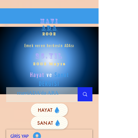
mavi
ADA
2002
Emek veren herkesin ADAsı
25.yıl
2002 Mayıs
Hayat
ve
Sanat
DERGİSİ
HAYAT
SANAT
GİRİŞ YAP