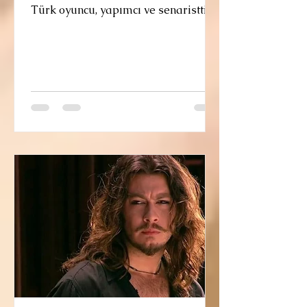
Türk oyuncu, yapımcı ve senaristtir.
Türk sinemasının en başarılı ve
unutulmaz oyuncularından biri
olarak kabul edilmektedir. Tiyatro
ile sanat hayatına başlayan Kemal
Sunal'ın ilk amatör tiyatro oyunu,
Vefa Lisesi'ndeyken rol aldığı Zoraki
Tabip'tir. Kenterler, Ulvi Araz, Ayfer
Feray ve son olarak Devekuşu
Kabare tiyatrolarında profesyonel
olarak rol aldıktan sonra, ünlü
yönetmen Ertem Eğilmez'in kendisini