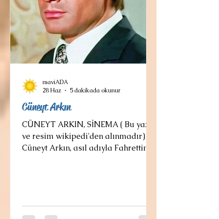
maviADA
28 Haz
5 dakikada okunur
Cüneyt Arkın
CÜNEYT ARKIN, SİNEMA ( Bu yazı
ve resim wikipedi'den alınmadır)
Cüneyt Arkın, asıl adıyla Fahrettin
Cüreklibatır (7 Eylül 1937, Eskişehir
- 28 Haziran 2022, İstanbul), Türk
hekim, oyuncu, senarist, yapımcı ve
yönetmendir. Arkın, 1963-2021
yılları arasında 330 sinema filmi,
dizi ve tiyatro oyununda rol aldı.