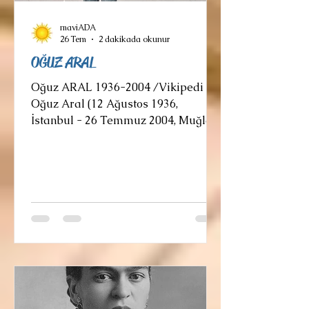
maviADA
26 Tem
2 dakikada okunur
OĞUZ ARAL
Oğuz ARAL 1936-2004 /Vikipedi
Oğuz Aral (12 Ağustos 1936,
İstanbul - 26 Temmuz 2004, Muğla),
Türk karikatürist. Gırgır dergisinin
kurucusudur. Yaşamı 1936 yılında
İstanbul Silivri'de doğdu.
Karikatürist Tekin Aral'ın
ağabeyidir. Oğuz Aral, lise
öğrenimini Davutpaşa Lisesi'nde
tamamladıktan sonra İstanbul
Devlet Güzel Sanatlar Akademisi 'ne
girdi. Akademinin üçüncü sınıfından
ayrıldı. 1950'den sonra çeşitli dergi
ve gazetelerde karikatür çizmeye