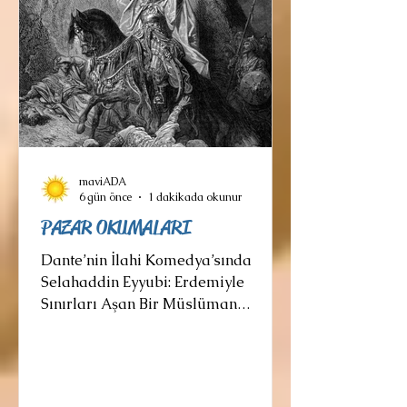
dönüşür. Gerçekten bakın çevrenize.
Diyelim ki Trabzon
maviADA
6 gün önce
1 dakikada okunur
PAZAR OKUMALARI
Dante’nin İlahi Komedya’sında
Selahaddin Eyyubi: Erdemiyle
Sınırları Aşan Bir Müslüman
Hükümdar Yazar ve Okur, 6000 yıl
önceki ilk tablet, papirüs,
parşömenlere yazılan yazı
örneklerinden bugüne uzanan yolda