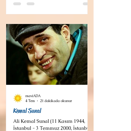
ressamdır. Ülkenin popüler
kültüründen etkilenen Kahlo, saf
halk sanatı üslubunu kullanarak
kimlik, sömürgecilik sonrası toplum,
cinsiyet, sınıf ve ırk gibi konuları
işledi; eserlerinde çoğu zaman güçlü
otobiyografik öğeleri gerçekçilik ve
maviADA
4 Tem
21 dakikada okunur
Kemal Sunal
Ali Kemal Sunal (11 Kasım 1944,
İstanbul - 3 Temmuz 2000, İstanbul),