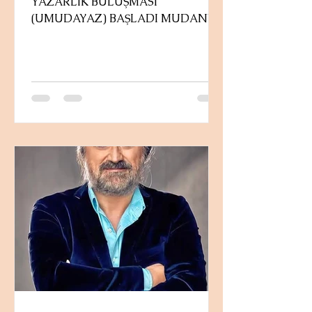
YAZARLIK BULUŞMASI
(UMUDAYAZ) BAŞLADI MUDANYA
– TİRİLYE * Zeki BAŞTÜRK *
Sanatın, edebiyatın ve kültürel
paylaşımın buluşma noktası olan
Uluslararası Mudanya Yazarlık
Buluşması (UMUDAYAZ 2026),
bugün Trilye Kültür Merkezi'nde
düzenlenen törenle kapılarını açtı.
FESTİVALİN MİMARLARI BİR
ARADA: Hasan ERKEK,
S.S.ÇANDAR, Muhsine ARDA
Türkiye'nin farklı kentlerinden ve
çeşitli ülkelerden gelen yazarlar,
şairler, çevirmenler, senaryo
yazarları ve oyun yazarları