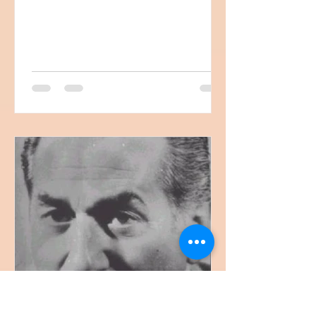
zamanda Nazım Hikmet'in Orhan
Kemal'le birlikte öğrencisi olarak da
bilinir. Bursa'nın SEÇKÖY'den olan, 3
yıllık köy okulundan mezun, hiçbir
resim eğitimi görmeyen, 16 yaşında
kenevir yetiştirme suçundan hapse
giren Balaban, hapiste kendini
avutmak için resim çizmeye başlar.
Parasızlıktan resimlerini
zeytinyağına batırdığı renkli
kalemlerle yapar. Nazım'ın Köylü
Ressamı İbrahim Balaban İbr
maviADA