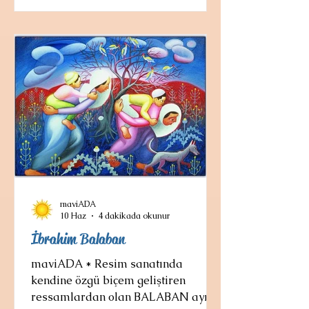
vardır. 1941 yılında Avni Arbaş,
Agop Arad, Turgut Atalay, Haşmet
Akal, Kemal Sönmezler, Selim
Turan, Fethi Karakaş, Ferruh
Başağa, Mümtaz Yener ile beraber
"Yeniler" grubunu oluşturmuş ve
"Liman" adlı bir sergi i
maviADA
10 Haz
4 dakikada okunur
İbrahim Balaban
maviADA * Resim sanatında
kendine özgü biçem geliştiren
ressamlardan olan BALABAN aynı