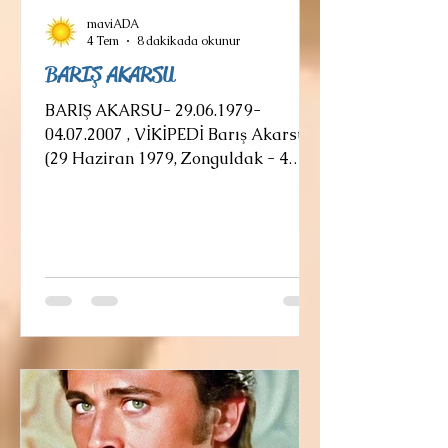
maviADA
4 Tem
8 dakikada okunur
BARIŞ AKARSU
BARIŞ AKARSU- 29.06.1979-
04.07.2007 , VİKİPEDİ Barış Akarsu
(29 Haziran 1979, Zonguldak - 4
Temmuz 2007, Muğla), Türk şarkıcı
ve oyuncudur. Türk müziğinde rock
ve Anadolu rock türlerinin önemli
isimlerinden biri olarak kabul
edilen Akarsu, yalnızca üç yıl süren
yoğun profesyonel müzik
kariyerinde kayda değer bir hayran
kitlesi elde etti. Genç yaşta ölmesine
rağmen ardında bıraktığı müzik
mirası, kendisini seven ve sayan
dinleyiciler tarafından hâlâ
hatırlanmaktadır. Barış Aka