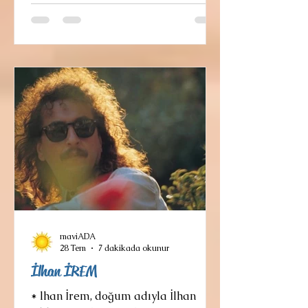
sürekli bir kavuşma arzusu
içindedir. Şenol Yazıcı, Yazar ve
Ütopya'dan Odysseus’un “Hiç
Kimse” (Outis) Hilesi: Homeros’un
Odysseia Destanındaki En Ünlü
Kelime Oyunu *DERLEME YAZILAR
PAZAR OKUMALARI HAZIRLAYAN:
AYCAN AYTORE
maviADA
28 Tem
7 dakikada okunur
İlhan İREM
* lhan İrem, doğum adıyla İlhan