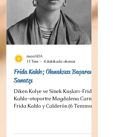
başladı. 1958'de bir pandomimi
maviADA
13 Tem
4 dakikada okunur
Frida Kahlo; Olanaksızı Başaran
Sanatçı
Diken Kolye ve Sinek Kuşları-Frida
Kahlo-otoportre Magdalena Carmen
Frida Kahlo y Calderón (6 Temmuz
1907 - 13 Temmuz 1954), portreleri,
otoportreleri ve Meksika'nın doğası
ile kültürel unsurlarından esinlenen
eserleriyle tanınan Meksikalı