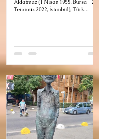
Aldatmaz (1 Nisan 1955, Bursa - 28
Temmuz 2022, İstanbul), Türk
şarkıcı ve söz yazarıdır. Müzik
kariyeri Ortaokulda solfej ve şan
dersleri almaya başladı ancak
müzik hayatına girmesi, 1969 yılında
(14 yaşındayken) üst dönemler
tarafından okul orkestrasına solist
olarak seçilmesi ile oldu. 1970
yılında mensubu olduğu Meltemler
Orkestrası, Milliyet Gazetesi'nin
düzenlediği Liselerarası Müzik
Yarışması'nda Marmara bölgesi
birinciliği kazandı. Bu d