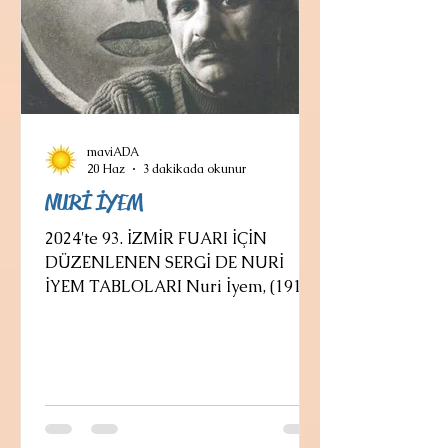
maviADA
20 Haz
3 dakikada okunur
NURİ İYEM
2024'te 93. İZMİR FUARI İÇİN
DÜZENLENEN SERGİ DE NURİ
İYEM TABLOLARI Nuri İyem, (1915,
İstanbul - 18 Haziran 2005,
İstanbul), Türk ressam ve
toplumsal-gerçekçi sanat akımının
önde gelen isimlerindendir.
Anadolulu kadın portreleriyle
tanınmıştır. 3500 civarında resmî