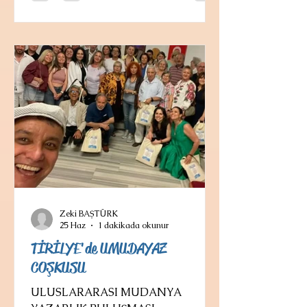
Yeşilçam'ın dört yapraklı yoncası
Türkan Şoray, Fatma Girik, Hülya
Koçyiğit ve Filiz Akın ile çevirdiği
birçok aşk filminde başrolü paylaştı
ve yakışıklı esas jön rolleri
Zeki BAŞTÜRK
25 Haz
1 dakikada okunur
TİRİLYE'de UMUDAYAZ
COŞKUSU
ULUSLARARASI MUDANYA