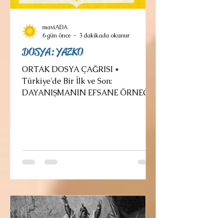
maviADA
6 gün önce
3 dakikada okunur
DOSYA: YAZKO
ORTAK DOSYA ÇAĞRISI *
Türkiye'de Bir İlk ve Son:
DAYANIŞMANIN EFSANE ÖRNEĞİ
* YAZARLIK, sınıfı ve aitliği olmayan
bir meslektir. Yani onun ulusu, dini,
partisi, akrabası, hemşerisi, hatta
eşi, dostu ... olmaz, der literatür. Bu
kadar "olmaz" a bir de bize özgü
nedensiz düşmanlık, haset,
nezaketsizlik... eklenince tam bir
"Ortadoğu" çıkmazı hali belirir ki
sanatçıdan sanatçıya dost olmaz,
yargısı haklı bir darbımesele