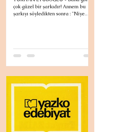
çok güzel bir şarkıdır! Annem bu
şarkıyı söyledikten sonra : "Niye
gitar? Ben kemanın bu şarkıda daha
ağırlıklı olduğunu düşünüyorum!
Keşke 'ağla keman' diye ismini
koysaydılar!" derdim. O da: "Sen bu
şarkıyı Nesrin Sipahi'den dinledin
mi? Şarkının sözünün yazılış
nedenine bakacaksın; şarkıda geçen
gitara değil!" Annemin sevdiği
şarkıların hikayelerini yazarken bu
konuşmamız aklıma geldi ve ilk
olarak Nesrin Sipahi'den bu şarkıyı
dinledim. Şarkının