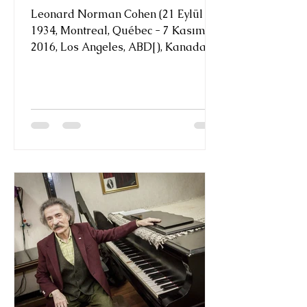
Leonard Norman Cohen (21 Eylül
1934, Montreal, Québec - 7 Kasım
2016, Los Angeles, ABD[), Kanadalı
yazar, şair, romancı, söz yazarı ve
müzisyendir. İlk şiir kitabını
Montreal'de 1956'da, ilk romanını
ise 1963'te yayımlayan Cohen'in
erken dönem şarkıları müzikal
olarak Avrupa pop müziğine
dayanır ve çoğunluğu 1967 yılında
çıkan Songs of Leonard Cohen
albümünde yer alır. 70'lerde pop,
kabare ve dünya müziği üzerine
çalışmalar yapan Cohen'in, 80'lerden
itibaren tipik olarak bas