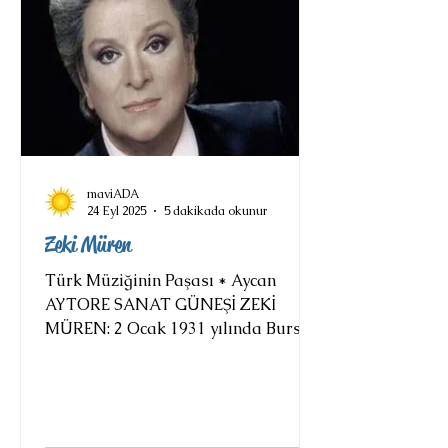
maviADA
24 Eyl 2025
5 dakikada okunur
Zeki Müren
Türk Müziğinin Paşası * Aycan
AYTORE SANAT GÜNEŞİ ZEKİ
MÜREN: 2 Ocak 1931 yılında Bursa
Tophane’de, Üsküp'den Bursa'ya göç
eden bir...