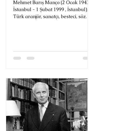
Mehmet Barış Manço (2 Ocak 1943,
İstanbul - 1 Şubat 1999 , İstanbul),
Türk aranjör, sanatçı, besteci, söz
yazarı, televizyon programı
yapımcısı ve sunucusu, köşe yazarı,
ve kültür elçisidir. Türkiye'de rock
müziğin öncülerinden olup Anadolu
rock türünün kurucuları arasında
yer alır. Bestelediği 200'ün
üzerindeki şarkısı, kendisine on iki
altın ve bir platin albüm ve kaset
ödülü kazandırdı. Şarkılarının bir
bölümü daha sonra Arapça,
Bulgarca, Felemenkçe, Almanca,
Fransızca,