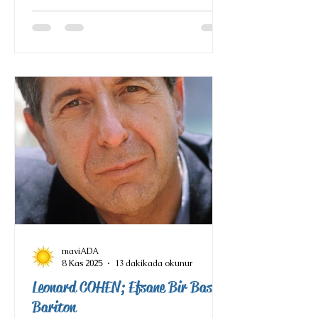
gördü; ardından 20. asrın en büyük
piyanistlerinden Alfred Cortot ve
Wilhelm Kempff ile çalıştı. 16
yaşından itibaren çeşitli dünya
sahnelerinde ikibine yakın konser
verdi. ABD ve Avrupa'da 80 plak
kaydeden sanatçının kayıtları pek
çok ödül a
maviADA
8 Kas 2025
13 dakikada okunur
Leonard COHEN; Efsane Bir Bas
Bariton