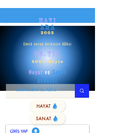
mavi
ADA
2002
Emek veren herkesin ADAsı
25.yıl
2002 Mayıs
Hayat
ve
Sanat
DERGİSİ
HAYAT
SANAT
GİRİŞ YAP