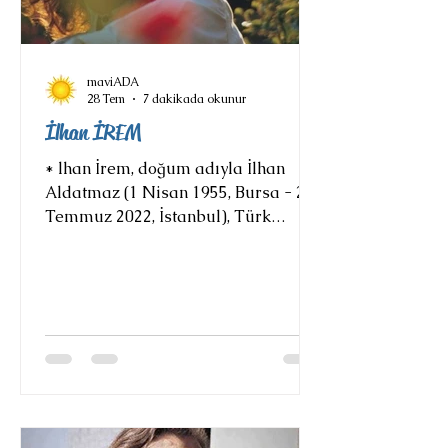
maviADA
28 Tem
7 dakikada okunur
İlhan İREM
* lhan İrem, doğum adıyla İlhan
Aldatmaz (1 Nisan 1955, Bursa - 28
Temmuz 2022, İstanbul), Türk
şarkıcı ve söz yazarıdır. Müzik
kariyeri Ortaokulda solfej ve şan
dersleri almaya başladı ancak
müzik hayatına girmesi, 1969 yılında
(14 yaşındayken) üst dönemler
tarafından okul orkestrasına solist
olarak seçilmesi ile oldu. 1970
yılında mensubu olduğu Meltemler
Orkestrası, Milliyet Gazetesi'nin