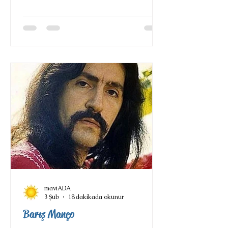
bunların arasından birileri var ki
birkaç kuşağın değerlerinin
oluşumunda, kültürel
yapılanmasında hatta siyasi
anlayışında çok önemli bir yere
sahiptir. Babası Azerbaycan asıllı
Mehmet Karaca ve annesi Ermeni
asıllı Toto Karaca (İrma Felegyan)
olan CEM KARACA, o
müzisyenlerden biridir. Ço
maviADA
3 Şub
18 dakikada okunur
Barış Manço