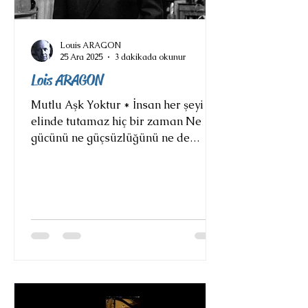
Louis ARAGON
25 Ara 2025
3 dakikada okunur
Lois ARAGON
Mutlu Aşk Yoktur * İnsan her şeyi
elinde tutamaz hiç bir zaman Ne
gücünü ne güçsüzlüğünü ne de
yüreğini Ve açtım derken kollarını
bir haç olur gölgesi Ve sarıldım
derken mutluluğuna parçalar o şeyi
Hayatı garip ve acı dolu bir ayrılıktır
her an Mutlu aşk yoktur Hayatı bu
silahsız askerlere benzer Bir başka
kader için giyinip kuşanan Ne yarar
var onlara sabah erken kalkmaktan
Onlar ki akşamları aylak kararsız
insan Söyle bunları Hayatım ve