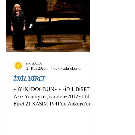
bunca gözyaşı yeter Mutlu aşk
yoktur
maviADA
21 Kas 2025
4 dakikada okunur
İDİL BİRET
* İYİ Kİ DOĞDUN* * -İDİL BİRET -
Aziz Yeniay arşivinden-2012- İdil
Biret 21 KASIM 1941'de Ankara'da
doğdu. Türk piyano sanatçısıdır.
Kendisi ve Suna Kan için özel olarak
çıkarılan Harika Çocuk Yasası ile
Paris Konservatuvarı'nda öğrenim