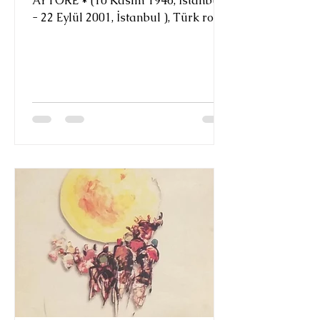
AYTORE * (10 Kasım 1946, İstanbul
- 22 Eylül 2001, İstanbul ), Türk rock
müziği sanatçısıdır. Hafif Türk...