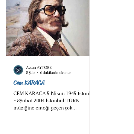
düzenlediği Liselerarası Müzik
Yarışması'nda Marmara bölgesi
birinciliği kazandı. Bu d
Aycan AYTORE
8 Şub
6 dakikada okunur
Cem KARACA
CEM KARACA 5 Nisan 1945 İstanbul
- 8Şubat 2004 İstanbul TÜRK
müziğine emeği geçen çok
sanatçımız var anılacak, hepsi
birbirinden saygın hepsi birbirinden
değerli, saymakla bitmez. Ne var ki