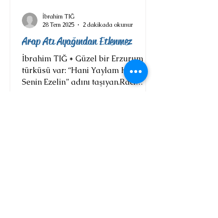
İbrahim TIĞ
28 Tem 2025
2 dakikada okunur
Arap Atı Ayağından Etlenmez
İbrahim TIĞ * Güzel bir Erzurum
türküsü var: “Hani Yaylam Hani
Senin Ezelin” adını taşıyan.Raci
Alkır’ın kaynak kişisi olduğu bu...