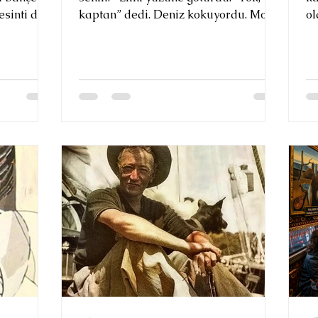
esinti de
kaptan” dedi. Deniz kokuyordu. Motor
ol
ikte
seslerinden martılar uçuşuyor,
Ka
ıyorum;
pervane oluyorlardı. Köse İbrahim
ma
rından ve
elini yüzünde gezdiriyordu. Salih
de
arın
kaptanla yeniden göz göze gelince
du
ınayken
denizi bile susturup yutkundu. “Bana
bi
bak ulan! Yoksa sen İtalyan mısın?”
Ki
“Hayır kaptan!” Salih kaptan içeriye,
Su
ğiniz
dümenin başına geçti. Sağ elinde
ba
lemeye
uzunca bir fitil, ucu kızararak
yü
laklığının
duruyordu. Elinin başparmağı yoktu.
ma
sından
“Bir gün Eski Liman’da do
b