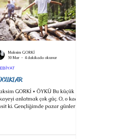
Maksim GORKİ
30 Mar
4 dakikada okunur
EBİYAT
OCUKLAR
aksim GORKİ * ÖYKÜ Bu küçük
kayeyi anlatmak çok güç. O, o kadar
sit ki. Gençliğimde pazar günleri
yazın ve baharda'' mahallemizin
cuklarını toplar, sabahtan onları
rlara, ormana götürürdüm. Kuşlar
dar neşeli bu küçük adamlarla