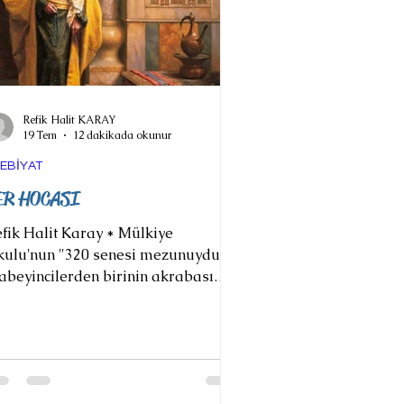
Refik Halit KARAY
19 Tem
12 dakikada okunur
EBİYAT
ER HOCASI
fik Halit Karay * Mülkiye
ulu'nun "320 senesi mezunuydu;
beyincilerden birinin akrabası
duğu için maarifte bir memuriyet
lmuş, fakat meşrutiyet ilân
ununca ilk tasfiyede açığa
karılmıştı. Bin kuruş maaş alıp
nakta yatıp, kalktığı, her taraftan