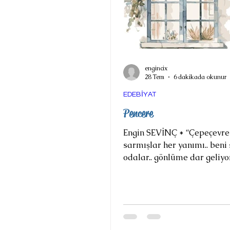
engincix
28 Tem
6 dakikada okunur
EDEBİYAT
Pencere
Engin SEVİNÇ * “Çepeçevre 
sarmışlar her yanımı.. beni
odalar.. gönlüme dar geliyor
Aynada birkaç adam dans e
Buna hayret mi etmeli? Bi
orta yerde yanak yanağa, b
kısacık bir ışık kümesi top
bunu dağıtmaya yetecek bi