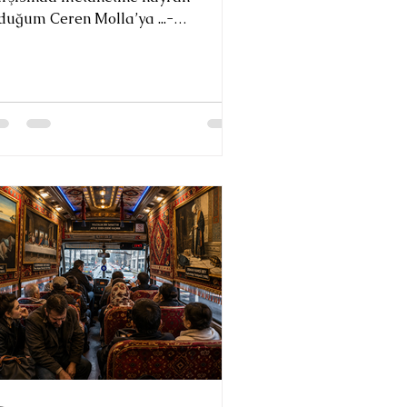
duğum Ceren Molla’ya ...-
labalık kentlerde yalnızlığa
hkûmdur insanlar. Şairin de
diği gibi: “kimselerin vakti yoktur
rup ince şeyleri anlamaya”. Sessiz
r kabulleniş hakimdir her şeye.
min işine yaramış ki isyan etmek.
smak en iyisidir belki de... Ilık bir
har sabahı salına salına
rüyordu Ankara sokaklarında. Gök
visi gözlerini yeni bir güne
aşlamanın yorgu