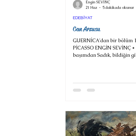
Engin SEVİNÇ
21 Haz
5 dakikada okunur
EDEBİYAT
Can Arzusu
GUERNİCA'dan bir bölüm 1
PİCASSO ENGİN SEVİNÇ * 
başımdan Sadık, bildiğin gi
değilim! Havada asılı dura
geçirmişim boynumu, inced
süzülen acısını duyuyorum.
dışındayım. Bir rüya gördü
gün ışırken ıpıslak uyandır
ben bir köydeyiz. Şirin ve gü
köy burası Sadık. Tepeleri
örtülü dağ sırtlarından avuç
boşalırcasına akan nehirler
biri bembeyaz parlaklığınd
başlarının koşturulduğu ova