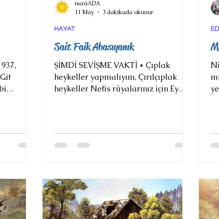
maviADA
11 May
3 dakikada okunur
HAYAT
ED
Sait Faik Abasıyanık
M
937,
ŞİMDİ SEVİŞME VAKTİ * Çıplak
Niyaz
Git
heykeller yapmalıyım, Çırılçıplak
mi
bi
heykeller Nefis rüyalarınız için Ey
ye
n ilmiğe
önünden geçen ak sakallı kasketli,
so
en inceye
Yırtık mıntanından adaleleri gözüken
ku
 Her şeyin
Dilenci Sana önce Şiirlerin tadını
bo
m, beni
Aşkların tadını Kitaplardan
ra
an. Sen ve
tattırmalıyım Resimlerden
ça
zel bir
duyurmalıyım. resimlerden... Şu oğlan
du
 ormanla
çocuğuna bak Fırça sallıyor Kokmuş
ar
 içine
manifaturacının ayağına Dörtyüzbin
at
 var. Her
tekliğinden On kuruş verecek Seni
ka
a kısrak
satmam çocuğum Dörtyüzbin tekliğe,
mi
lar, deri
Ne güzel kaşların var Ne güzel
er