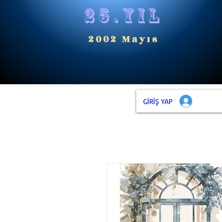
25.yıl
2002 Mayıs
GİRİŞ YAP