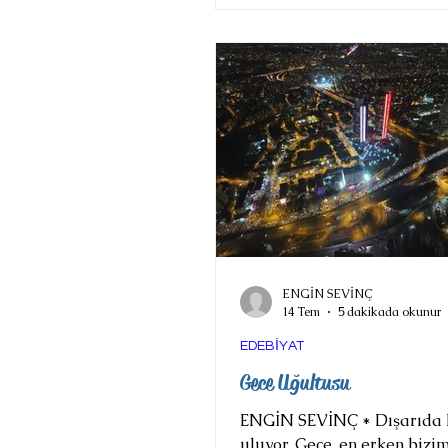
vantilatör uzakta sessizce 
Müziğin ritminde bir şey var
Köşedeki bir kadını güldü
yetiyor nedense. Masaya di
dayamış, elleriyle yanaklar
tutmakta. Dudaklarında sev
gülüş
ENGİN SEVİNÇ
14 Tem
5 dakikada okunur
EDEBİYAT
Gece Uğultusu
ENGİN SEVİNÇ * Dışarıda köpekler
uluyor. Gece, en erken bizi