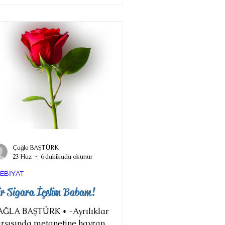
laylık gördüğü eski devirde bile iyi
lbi onu kötülüklere âlet olmaktan
rtarmış, durgun, uysal ahlakıyla o
dar dikkate çarpmayarak rahat
şamıştı. Sırf "mensup" diye
teneğine, ahlâkına rağmen
emuriyetinden kov
Çağla BAŞTÜRK
23 Haz
6 dakikada okunur
EBİYAT
ir Sigara İçelim Babam!
AĞLA BAŞTÜRK * -Ayrılıklar
rşısında metanetine hayran