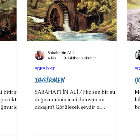
bileklerin H
Sabahattin ALİ
4 Nis
10 dakikada okunur
EDEBİYAT
ED
DEĞİRMEN
Ç
 bitirince,
SABAHATTİN ALİ / Hiç sen bir su
M
apacaktık.
değirmeninin içini dolaştın mı
hi
ağmurlar,
adaşım? Görülecek şeydir o...
ba
tmüştü.
Yamulmuş duvarlar, tavana yakın
''
leri
ufacık pencereler ve kalın kalasların
ço
ze
üstünde simsiyah bir çatı... Sonra bir
kı
, garı
sürü çarklar, kocaman taşlar, miller,
ka