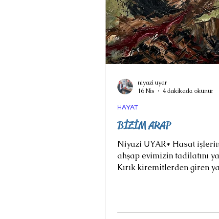
niyazi uyar
16 Nis
4 dakikada okunur
HAYAT
BİZİM ARAP
Niyazi UYAR* Hasat işlerini
ahşap evimizin tadilatını y
Kırık kiremitlerden giren y
çatımızın merteklerini çürü
Anam: “Şu mertekleri, direk
değiştirmezsen, çatı tepemi
göccek!” “Değişcek, değişcek