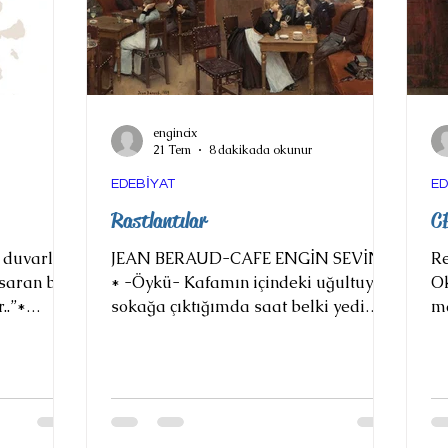
engincix
21 Tem
8 dakikada okunur
EDEBİYAT
ED
Rastlantılar
C
duvarlar..
JEAN BERAUD-CAFE ENGİN SEVİNÇ
Re
 saran bu
* -Öykü- Kafamın içindeki uğultuyla
Ok
..”*
sokağa çıktığımda saat belki yedi
ma
diyor.
civarıydı ki hava kararmaya
ol
rkaç adam
başlamıştı. Bugün de hava nedense
bu
aşlarında
bir tuhaf. Yağmur yağacak
ol
lanmış ve
zannediyor insan, ama yok, hafif bir
çı
r
esintinin ardından toprak kokusu
ko