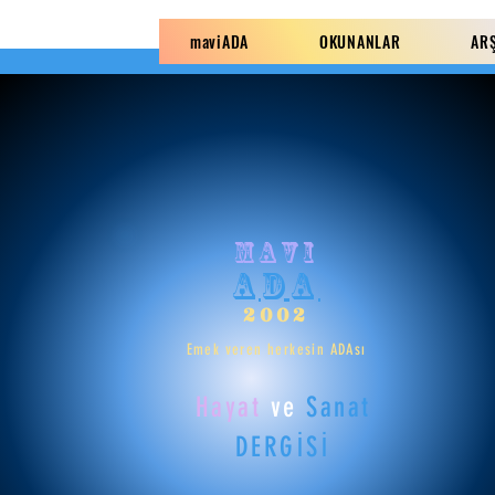
maviADA
OKUNANLAR
AR
mavi
ADA
2002
Emek veren herkesin ADAsı
Hayat
ve
Sanat
DERGİSİ