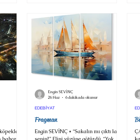
duruyor.
bastırıyor içimi. Uzun paltolardan ve
ko
.
uzun kollu kazaklardan içim
ka
rmeye
bunalmış zaten. Bugün akşam eve
ku
rseklerini
gider gitmez kendimi yenilemeyi
ka
ını
düşüneceğim. Belki odamı toplar,
ya
imli bir
masamın ve yatağımın dağınıklığını
ye
düzeltirim. Kirli çamaşı
m
Engin SEVİNÇ
26 Haz
6 dakikada okunur
EDEBİYAT
ED
Fragman
B
Engin SEVİNÇ * “Sakalın mı çıktı lan
Ç
m bahçeye
senin?” Elini yüzüne götürdü. “Yok,
ka