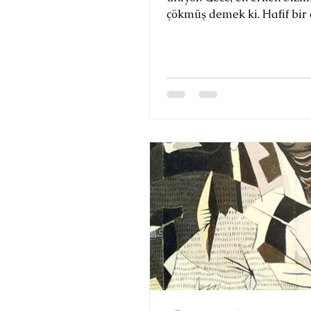
çökmüş demek ki. Hafif bir 
var belli. Bunu onca sessizl
duyduğum çıtırtılardan anl
çatıya sürtünen ağaç dalla
cama çarpıp düşen yaprakl
gölgesinden. İnsan tek baş
irili ufaklı her şeye dikkat
kesilebiliyor. Üstelik cam
kenarındaysanız görebilece
şeyler sizi fazlasıyla büyü
yetebilir. Ayın kül rengi par
kirpik uçlarınıza dokunma
tutun yıldı