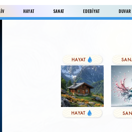
ŞİV
HAYAT
SANAT
EDEBİYAT
DUVAR
HAYAT
SAN
Paylaş
HAYAT
SAN
KUŞYEMİ
Derviş'in Duası
FARK