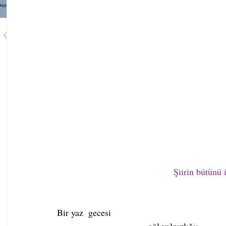
nce
1
/
748
Şiirin bütünü i
Bir yaz  gecesi