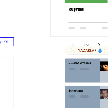
KUŞYEMİ
yıt Ol
1
/
2
YAZARLAR
maviADA YAZARLAR
Şenol Yazıcı