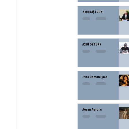
Zeki BAŞTÜRK
ASIM ÖZTÜRK
Esra Odman İyier
Aycan Aytore