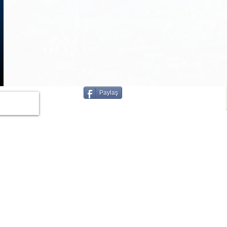
1
/
3
Paylaş