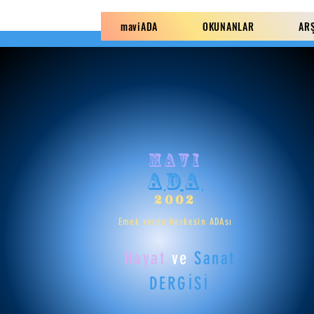
maviADA
OKUNANLAR
AR
mavi
ADA
2002
Emek veren herkesin ADAsı
Hayat
ve
Sanat
DERGİSİ