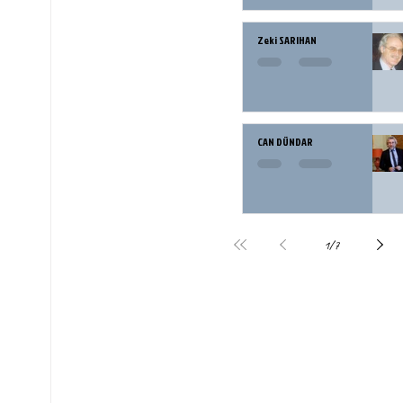
Zeki SARIHAN
CAN DÜNDAR
1
/
7