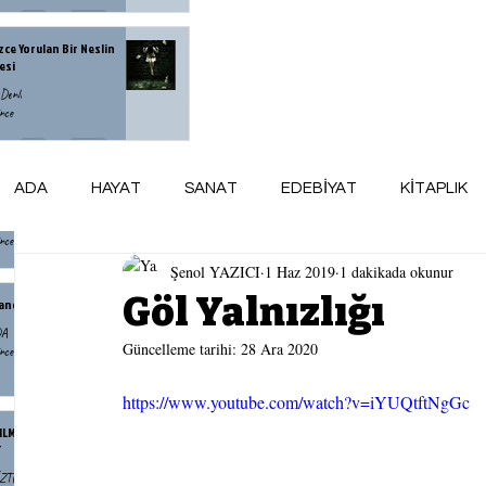
zce Yorulan Bir Neslin
esi
Denli
nce
menin Yaşlanmak Demek
ADA
HAYAT
SANAT
EDEBİYAT
KİTAPLIK
unu Bilmiyordum
zlü
nce
Şenol YAZICI
1 Haz 2019
1 dakikada okunur
ARSİV
maviADA KÜNYE
AY AYDINLIĞI
Göl Yalnızlığı
andr İsayeviç Soljenitsin
DA
Güncelleme tarihi:
28 Ara 2020
nce
https://www.youtube.com/watch?v=iYUQtftNgGc
NILMAZLIK DUYGUSUDUR
T
ÖZTÜRK