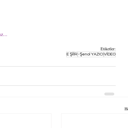
z...
Etiketler:
E ŞİİR
-Şenol YAZICI
VİDEO
H