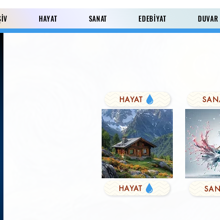
ŞİV
HAYAT
SANAT
EDEBİYAT
DUVAR
HAYAT
SAN
Paylaş
HAYAT
SAN
KUŞYEMİ
Derviş'in Duası
FARK