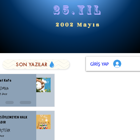
25.yıl
2002 Mayıs
GİRİŞ YAP
SON YAZILAR
et Kafe
ODMAN
t önce
 SÖYLEMEYEN HALK
ADIR
BAŞTÜRK
nce