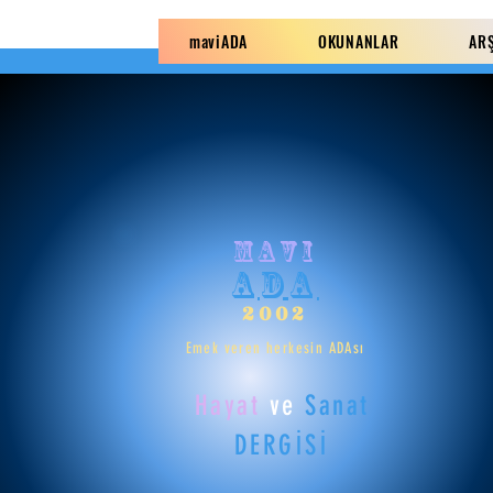
maviADA
OKUNANLAR
AR
mavi
ADA
2002
Emek veren herkesin ADAsı
Hayat
ve
Sanat
DERGİSİ