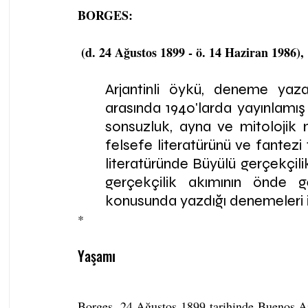
BORGES:
 (d. 24 Ağustos 1899 - ö. 14 Haziran 1986), 
Arjantinli öykü, deneme yazar
arasında 1940'larda yayınlamış 
sonsuzluk, ayna ve mitolojik mot
felsefe literatürünü ve fantezi 
literatüründe Büyülü gerçekçilik
gerçekçilik akımının önde ge
konusunda yazdığı denemeleri i
*
Yaşamı
Borges, 24 Ağustos 1899 tarihinde Buenos Air