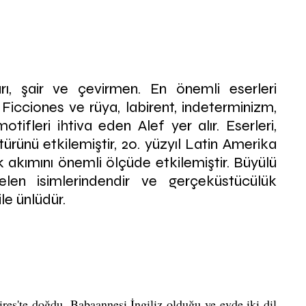
ı, şair ve çevirmen. En önemli eserleri 
Ficciones ve rüya, labirent, indeterminizm, 
ifleri ihtiva eden Alef yer alır. Eserleri, 
türünü etkilemiştir, 20. yüzyıl Latin Amerika 
 akımını önemli ölçüde etkilemiştir. Büyülü 
len isimlerindendir ve gerçeküstücülük 
le ünlüdür.
es'te doğdu. Babaannesi İngiliz olduğu ve evde iki dil 