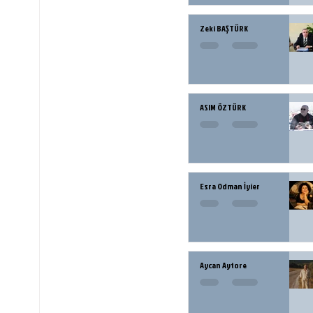
Zeki BAŞTÜRK
ASIM ÖZTÜRK
Esra Odman İyier
Aycan Aytore