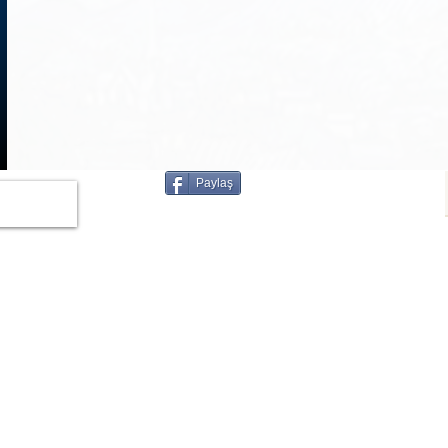
1
/
3
Paylaş