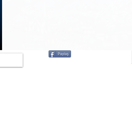
1
/
3
Paylaş