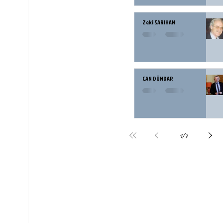
Zeki SARIHAN
CAN DÜNDAR
1
/
7