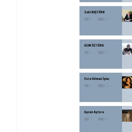
Zeki BAŞTÜRK
ASIM ÖZTÜRK
Esra Odman İyier
Aycan Aytore