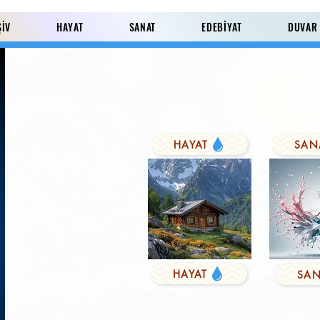
ŞİV
HAYAT
SANAT
EDEBİYAT
DUVAR
HAYAT
SAN
Paylaş
HAYAT
SAN
KUŞYEMİ
Derviş'in Duası
FARK