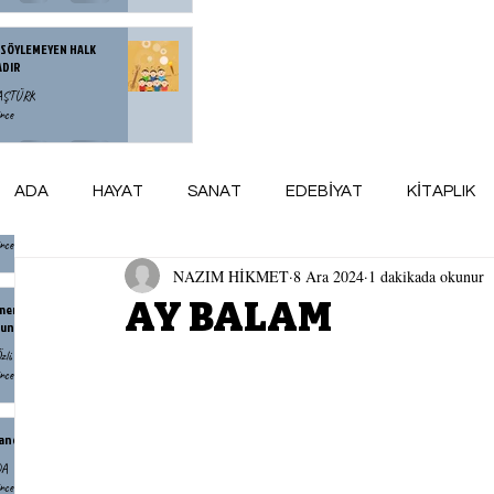
 SÖYLEMEYEN HALK
ADIR
BAŞTÜRK
nce
zce Yorulan Bir Neslin
ADA
HAYAT
SANAT
EDEBİYAT
KİTAPLIK
esi
Denli
nce
NAZIM HİKMET
8 Ara 2024
1 dakikada okunur
ARSİV
maviADA KÜNYE
AY AYDINLIĞI
AY BALAM
menin Yaşlanmak Demek
unu Bilmiyordum
zlü
nce
andr İsayeviç Soljenitsin
DA
nce