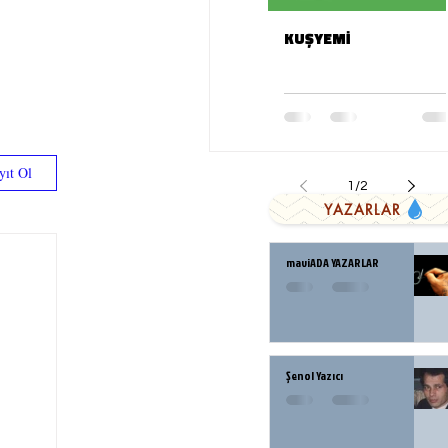
KUŞYEMİ
yıt Ol
1
/
2
YAZARLAR
maviADA YAZARLAR
Şenol Yazıcı