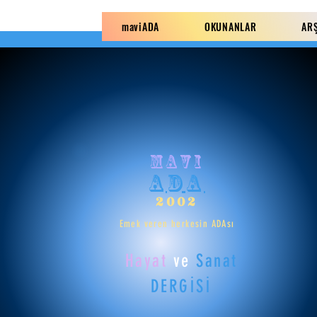
maviADA
OKUNANLAR
AR
mavi
ADA
2002
Emek veren herkesin ADAsı
Hayat
ve
Sanat
DERGİSİ