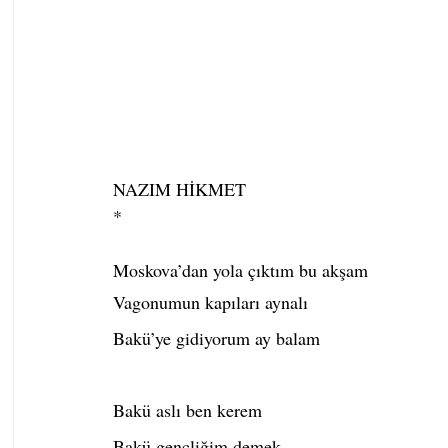
NAZIM HİKMET
*
Moskova’dan yola çıktım bu akşam
Vagonumun kapıları aynalı
Bakü’ye gidiyorum ay balam
Bakü aslı ben kerem
Bakü gençliğim demek