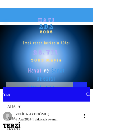
mavi
ADA
2002
Emek veren herkesin ADAsı
25.yıl
2002 Mayıs
Hayat
ve
Sanat
DERGİSİ
Yazı
HAYAT
ADA
ZELİHA AYDOĞMUŞ
SANAT
ADA
7 Ara 2024
1 dakikada okunur
TERZİ
HAYAT
GİRİŞ YAP