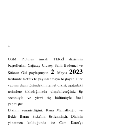
*
OGM Pictures imzalı TERZİ dizisinin 
başrollerini, Çağatay Ulusoy, Salih Bademci ve 
2 
2023
Şifanur Gül paylaşmıştır. 
Mayıs 
tarihinde Netflix'te yayınlanmaya başlayan Türk 
yapımı dram türündeki internet dizisi, aşağıdaki 
resimlere tıkladığınızda ulaşabileceğiniz üç 
sezonuyla ve yirmi üç bölümüyle final 
yapmıştır.
Dizinin senaristliğini, Rana Mamatlıoğlu ve 
Bekir Baran Sıtkı'nın üstlenmiştir. Dizinin 
yönetmen kolduğunda ise Cem Karcı'yı 