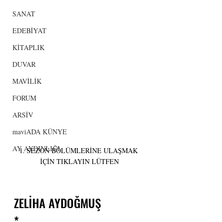
SANAT
EDEBİYAT
KİTAPLIK
DUVAR
MAVİLİK
FORUM
ARSİV
maviADA KÜNYE
AY AYDINLIĞI
1. SEZON BÖLÜMLERİNE ULAŞMAK 
İÇİN TIKLAYIN LÜTFEN
ZELİHA AYDOĞMUŞ
*