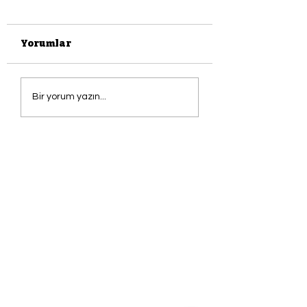
Yorumlar
DOSYA: YAZKO
Saldırıya Uğrayan
Bir yorum yazın...
Rembrandt'ın
Tablosu; DANAE