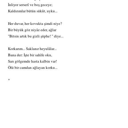
İnliyor serserî ve boş geceye;
Kaldırımlar bütün sükût, uyku...
Her duvar, her kovukta şimdi niye?
Bir büyük göz niyâz eder, ağlar
"Bitsin artık bu gizli şüphe! " diye...
Korkarım... Saklanır heyulâlar...
Bana der: İşte bir sahîfe oku,
Sarı gölgemde hasta kalbin var!
Ölü bir camdan ağlayan korku...
*