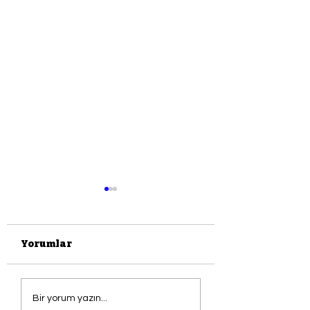
Yorumlar
Tuvalet Kafe
Saldırıya Uğr
Bir yorum yazın...
Rembrandt'ın