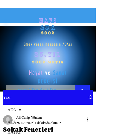
mavi
ADA
2002
Emek veren herkesin ADAsı
25.yıl
2002 Mayıs
Hayat
ve
Sanat
DERGİSİ
Yazı
HAYAT
ADA
Ali Canip Yöntem
SANAT
ADA
26 Eki 2025
1 dakikada okunur
Sokak Fenerleri
HAYAT
GİRİŞ YAP