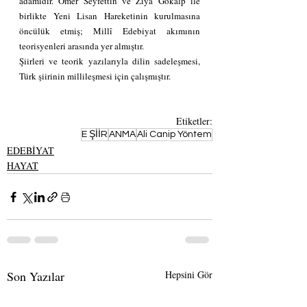
adamıdır. Ömer Seyfettin ve Ziya Gökalp ile 
birlikte Yeni Lisan Hareketinin kurulmasına 
öncülük etmiş; Millî Edebiyat akımının 
teorisyenleri arasında yer almıştır. 
Şiirleri ve teorik yazılarıyla dilin sadeleşmesi, 
Türk şiirinin millileşmesi için çalışmıştır.
Etiketler:
E ŞİİR
ANMA
Ali Canip Yöntem
EDEBİYAT
HAYAT
Son Yazılar
Hepsini Gör