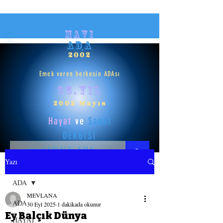
mavi
ADA
2002
Emek veren herkesin ADAsı
25.yıl
2002 Mayıs
Hayat
ve
Sanat
DERGİSİ
Yazı
HAYAT
ADA
MEVLANA
SANAT
ADA
30 Eyl 2025
1 dakikada okunur
Ey Balçık Dünya
HAYAT
GİRİŞ YAP