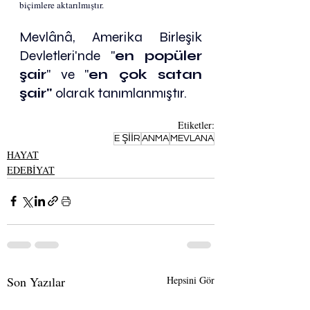
biçimlere aktarılmıştır. 
Mevlânâ, 
Amerika Birleşik 
Devletleri
'nde "
en popüler 
şair
" ve "
en çok satan 
şair" 
olarak tanımlanmıştır.
Etiketler:
E ŞİİR
ANMA
MEVLANA
HAYAT
EDEBİYAT
Son Yazılar
Hepsini Gör