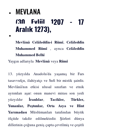
MEVLANA
(30 Eylül 1207 - 17 
Aralık 1273), 
Mevlânâ Celâleddîn-i Rûmî
Celâleddîn 
, 
Muhammed Rûmî
Celâleddîn 
 , ayrıca 
Muhammed Belhî
Mevlânâ
Rûmî
Yaygın adlarıyla  
 veya 
13. yüzyılda
Anadolu
'da yaşamış bir 
Fars
tasavvufçu
, 
ilahiyatçı
 ve 
Sufi
 bir 
mistik
şairdir
. 
Mevlânâ'nın etkisi ulusal sınırları ve etnik 
ayrımları aşar: onun manevi mirası son yedi 
İranlılar
Tacikler
, 
Türkler
, 
yüzyıldır 
, 
Yunanlar
, 
Peştunlar
, 
Orta Asya
 ve 
Hint 
Yarımadası
Müslümanları
 tarafından büyük 
ölçüde takdir edilmektedir. Şiirleri dünya 
dillerinin çoğuna geniş çapta çevrilmiş ve çeşitli 