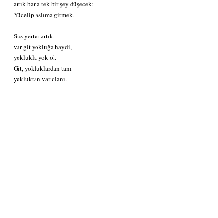
artık bana tek bir şey düşecek:
Yücelip aslıma gitmek.
Sus yerter artık,
var git yokluğa haydi,
yoklukla yok ol.
Git, yokluklardan tanı
yokluktan var olanı.