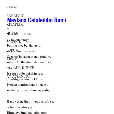
SANAT
EDEBİYAT
Mevlana Celaleddin Rumi
KİTAPLIK
*
DUVAR
Seni bildim bileli,
ey balçık dünya,
MAVİLİK
başıma nice belâlar geldi,
FORUM
nice mihnet, nice dert.
Seni sırf belâdan ibaret gördüm,
ARSİV
seni sırf mihnetten, dertten ibaret.
maviADA KÜNYE
İsa'nın yurdu değilsin sen,
AY AYDINLIĞI
yayıldığı yersin eşeklerin.
Nerden tanıdım seni bilmem ki,
nerden parçası oldum bu yerin,
Bana vermedin bir yudum tatlı su,
sofranı yaydın yayalı.
Elimi ayağımı bağladın gitti,