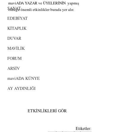
maviADA YAZAR ve ÜYELERİNİN  yapmış 
SANAT
olduğu önemli etkinlikler burada yer alır.
EDEBİYAT
KİTAPLIK
DUVAR
MAVİLİK
FORUM
ARSİV
maviADA KÜNYE
AY AYDINLIĞI
ETKİNLİKLERİ GÖR
Etiketler: