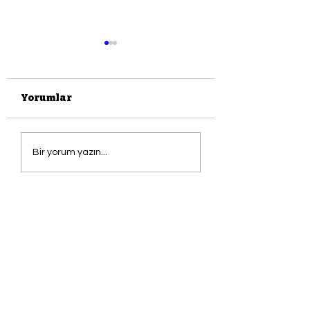
Yorumlar
maviADAda YENİ
BASILI
Bir yorum yazın...
DÖNEM
DERGİLERİMİZ