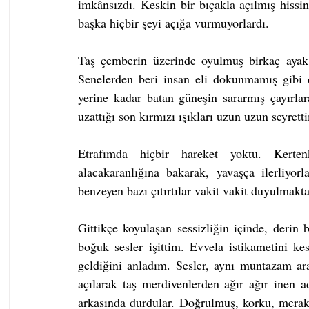
imkânsızdı. Keskin bir bıçakla açılmış hissin
başka hiçbir şeyi açığa vurmuyorlardı.
Taş çemberin üzerinde oyulmuş birkaç ayak m
Senelerden beri insan eli dokunmamış gibi d
yerine kadar batan güneşin sararmış çayırlara
uzattığı son kırmızı ışıkları uzun uzun seyrett
Etrafımda hiçbir hareket yoktu. Kertenk
alacakaranlığına bakarak, yavaşça ilerliyorla
benzeyen bazı çıtırtılar vakit vakit duyulmakta
Gittikçe koyulaşan sessizliğin içinde, derin 
boğuk sesler işittim. Evvela istikametini ke
geldiğini anladım. Sesler, aynı muntazam ar
açılarak taş merdivenlerden ağır ağır inen 
arkasında durdular. Doğrulmuş, korku, merak v