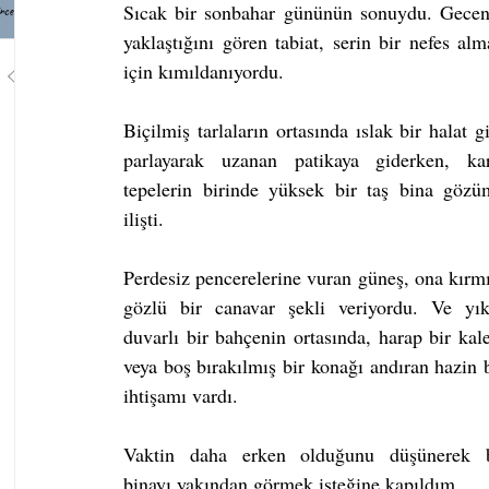
Sıcak bir sonbahar gününün sonuydu. Geceni
nce
yaklaştığını gören tabiat, serin bir nefes alm
için kımıldanıyordu.
1
/
749
Biçilmiş tarlaların ortasında ıslak bir halat gi
parlayarak uzanan patikaya giderken, karş
tepelerin birinde yüksek bir taş bina gözüm
ilişti.
Perdesiz pencerelerine vuran güneş, ona kırmı
gözlü bir canavar şekli veriyordu. Ve yıkı
duvarlı bir bahçenin ortasında, harap bir kale
veya boş bırakılmış bir konağı andıran hazin b
ihtişamı vardı.
Vaktin daha erken olduğunu düşünerek b
binayı yakından görmek isteğine kapıldım.