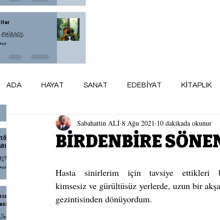
Gitar
n EYÜBOĞLU
nce
et Kafe
ADA
HAYAT
SANAT
EDEBİYAT
KİTAPLIK
ODMAN
nce
Sabahattin ALİ
8 Ağu 2021
10 dakikada okunur
ARSİV
maviADA KÜNYE
AY AYDINLIĞI
BİRDENBİRE SÖNE
 SÖYLEMEYEN HALK
ADIR
BAŞTÜRK
nce
Hasta sinirlerim için tavsiye ettikleri b
kimsesiz ve gürültüsüz yerlerde, uzun bir akş
zce Yorulan Bir Neslin
gezintisinden dönüyordum.
esi
Denli