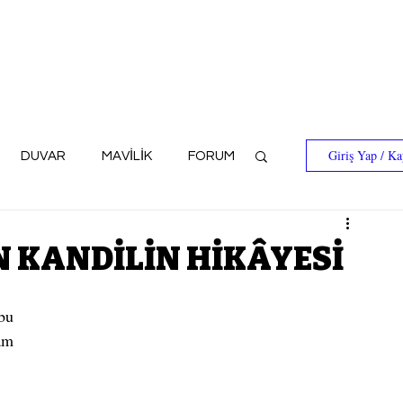
Giriş Yap / Ka
DUVAR
MAVİLİK
FORUM
N KANDİLİN HİKÂYESİ
u 
am 