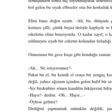
dönüşünden sonra hiç soyunmayarak senelerce 
bol gelen bu siyah elbiseler ona bir korkuluk kı
Elini bana doğru uzattı. -Ah, bu, dünyada 
kırmızı çilli, çürük beyaz deriyle kaplıydı ve 
iskeletin eline benziyordu. O kadar zayıf, o k
edilmeyen siyah bir ceketin kolundan fırladığı
Omuzuma bir gece kuşu gibi konduğu zaman k
-Ah... Ne istiyorsunuz?-
Fakat bu el, bu kemik el oraya bir yengeç kıs
değil, yalnız ağzının içinden gelen hafif bir s
-Siz birdenbire sönen kandilin hikâyesini bil
-Hayır!- dedim. -Oh... Hayır...-
-Öylese geliniz!-
Dediğini yapmamak mümkün değildi, parm