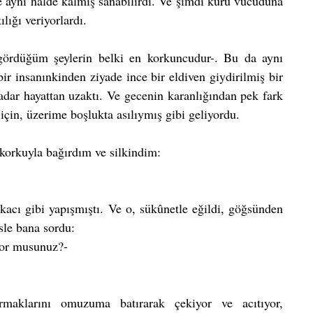
aynı halde kalmış sanabilirdi. Ve şimdi kuru vücuduna 
lığı veriyorlardı.
gördüğüm şeylerin belki en korkuncudur-. Bu da aynı 
bir insanınkinden ziyade ince bir eldiven giydirilmiş bir 
adar hayattan uzaktı. Ve gecenin karanlığından pek fark 
 için, üzerime boşlukta asılıymış gibi geliyordu.
orkuyla bağırdım ve silkindim:
kacı gibi yapışmıştı. Ve o, sükûnetle eğildi, göğsünden 
esle bana sordu:
iyor musunuz?-
aklarını omuzuma batırarak çekiyor ve acıtıyor, 