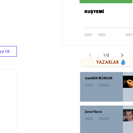
KUŞYEMİ
yıt Ol
1
/
2
YAZARLAR
maviADA YAZARLAR
Şenol Yazıcı