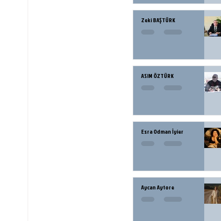
Zeki BAŞTÜRK
ASIM ÖZTÜRK
Esra Odman İyier
Aycan Aytore