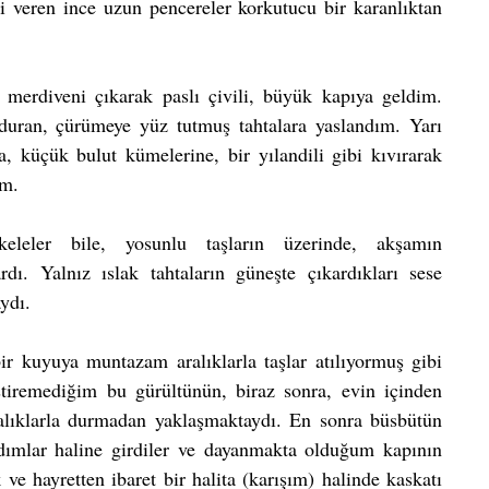
i veren ince uzun pencereler korkutucu bir karanlıktan 
erdiveni çıkarak paslı çivili, büyük kapıya geldim. 
uran, çürümeye yüz tutmuş tahtalara yaslandım. Yarı 
, küçük bulut kümelerine, bir yılandili gibi kıvırarak 
im.
eleler bile, yosunlu taşların üzerinde, akşamın 
rdı. Yalnız ıslak tahtaların güneşte çıkardıkları sese 
ydı.
bir kuyuya muntazam aralıklarla taşlar atılıyormuş gibi 
stiremediğim bu gürültünün, biraz sonra, evin içinden 
alıklarla durmadan yaklaşmaktaydı. En sonra büsbütün 
adımlar haline girdiler ve dayanmakta olduğum kapının 
e hayretten ibaret bir halita (karışım) halinde kaskatı 