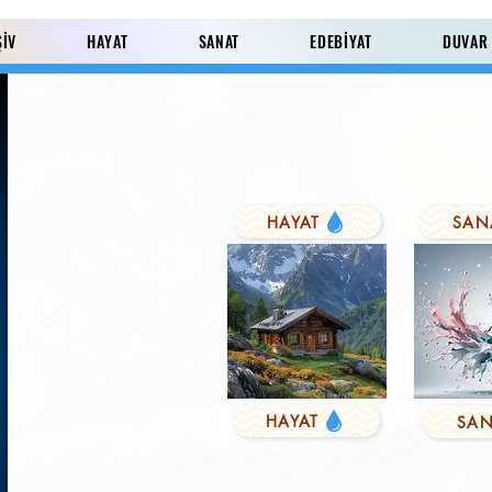
ŞİV
HAYAT
SANAT
EDEBİYAT
DUVAR
HAYAT
SAN
Paylaş
HAYAT
SAN
KUŞYEMİ
Derviş'in Duası
FARK