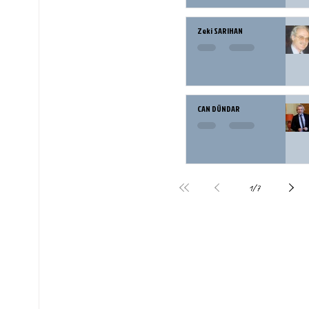
Zeki SARIHAN
CAN DÜNDAR
1
/
7