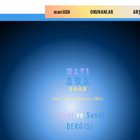
maviADA
OKUNANLAR
AR
mavi
ADA
2002
Emek veren herkesin ADAsı
Hayat
ve
Sanat
DERGİSİ