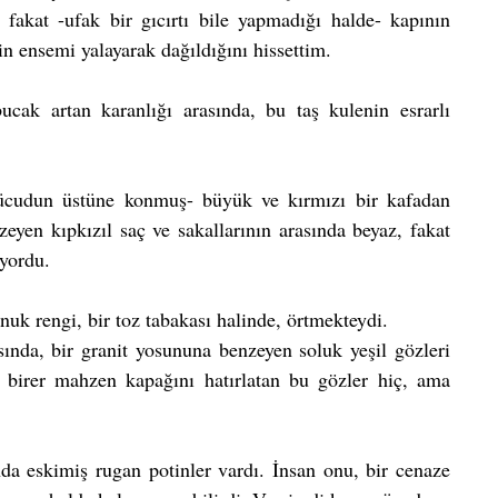
fakat -ufak bir gıcırtı bile yapmadığı halde- kapının 
in ensemi yalayarak dağıldığını hissettim.
k artan karanlığı arasında, bu taş kulenin esrarlı 
vücudun üstüne konmuş- büyük ve kırmızı bir kafadan 
zeyen kıpkızıl saç ve sakallarının arasında beyaz, fakat 
üyordu.
uk rengi, bir toz tabakası halinde, örtmekteydi.
sında, bir granit yosununa benzeyen soluk yeşil gözleri 
 birer mahzen kapağını hatırlatan bu gözler hiç, ama 
nda eskimiş rugan potinler vardı. İnsan onu, bir cenaze 