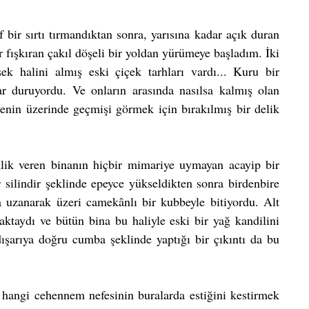
bir sırtı tırmandıktan sonra, yarısına kadar açık duran 
r fışkıran çakıl döşeli bir yoldan yürümeye başladım. İki 
ek halini almış eski çiçek tarhları vardı... Kuru bir 
 duruyordu. Ve onların arasında nasılsa kalmış olan 
denin üzerinde geçmişi görmek için bırakılmış bir delik 
klik veren binanın hiçbir mimariye uymayan acayip bir 
 silindir şeklinde epeyce yükseldikten sonra birdenbire 
a uzanarak üzeri camekânlı bir kubbeyle bitiyordu. Alt 
aktaydı ve bütün bina bu haliyle eski bir yağ kandilini 
şarıya doğru cumba şeklinde yaptığı bir çıkıntı da bu 
 hangi cehennem nefesinin buralarda estiğini kestirmek 