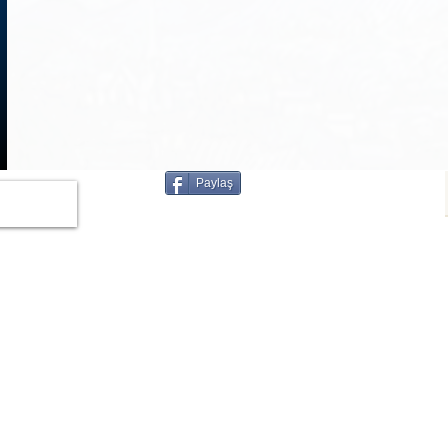
1
/
3
Paylaş