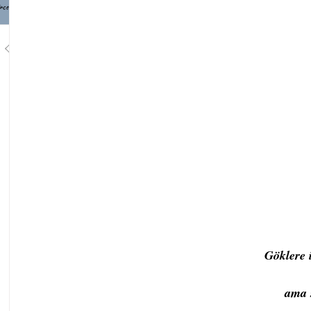
nce
1
/
748
Göklere 
ama 