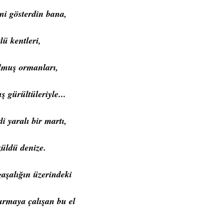
ini gösterdin bana,
lü kentleri,
lmuş ormanları,
 gürültüleriyle...
i yaralı bir martı,
züldü denize.
aşalığın üzerindeki
rmaya çalışan bu el