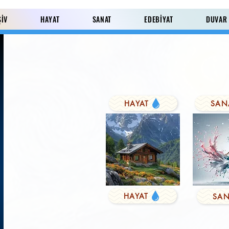
ŞİV
HAYAT
SANAT
EDEBİYAT
DUVAR
HAYAT
SAN
Paylaş
HAYAT
SAN
KUŞYEMİ
Derviş'in Duası
FARK