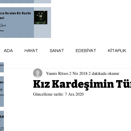
zce Yorulan Bir Neslin
esi
Denli
nce
menin Yaşlanmak Demek
ADA
HAYAT
SANAT
EDEBİYAT
KİTAPLIK
unu Bilmiyordum
zlü
nce
Yannis Ritsos
2 Nis 2018
2 dakikada okunur
ARSİV
maviADA KÜNYE
AY AYDINLIĞI
Kız Kardeşimin T
andr İsayeviç Soljenitsin
DA
Güncelleme tarihi:
7 Ara 2020
nce
NILMAZLIK DUYGUSUDUR
T
ÖZTÜRK