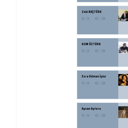
Zeki BAŞTÜRK
ASIM ÖZTÜRK
Esra Odman İyier
Aycan Aytore