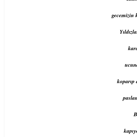
gecemizin 
Yıldızl
kar
ucun
koparıp 
pasla
B
kapıy