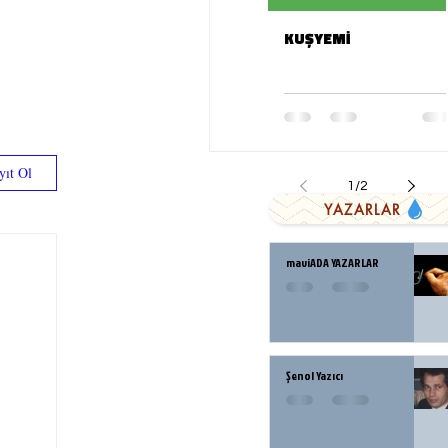
KUŞYEMİ
yıt Ol
1
/
2
YAZARLAR
maviADA YAZARLAR
Şenol Yazıcı