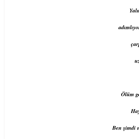
Yaln
adımlıyo
çar
uz
Ölüm ge
Hay
Ben şimdi n