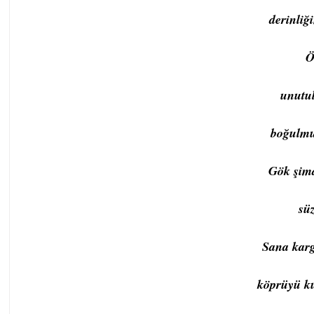
derinliğ
Ö
unutu
boğulmuş
Gök şimd
sü
Sana karg
köprüyü ku