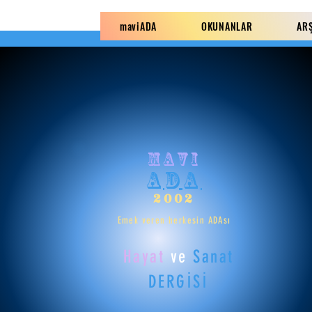
maviADA
OKUNANLAR
AR
mavi
ADA
2002
Emek veren herkesin ADAsı
Hayat
ve
Sanat
DERGİSİ