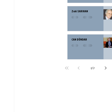
Zeki SARIHAN
CAN DÜNDAR
1
/
7