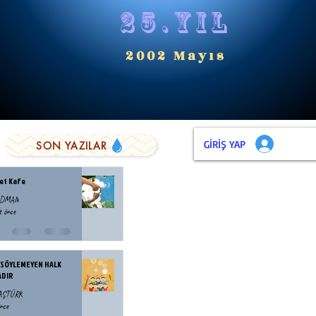
25.yıl
2002 Mayıs
GİRİŞ YAP
SON YAZILAR
et Kafe
ODMAN
t önce
 SÖYLEMEYEN HALK
ADIR
BAŞTÜRK
nce