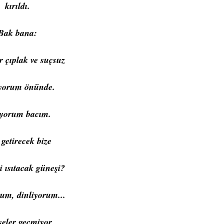
kırıldı.
Bak bana:
r çıplak ve suçsuz
yorum önünde.
yorum bacım.
getirecek bize
i ısıtacak güneşi? 
um, dinliyorum...
eler geçmiyor