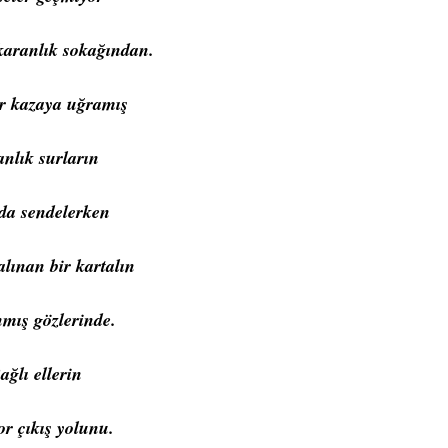
karanlık sokağından.
ar kazaya uğramış
anlık surların
da sendelerken
alınan bir kartalın
nmış gözlerinde.
ağlı ellerin
or çıkış yolunu.