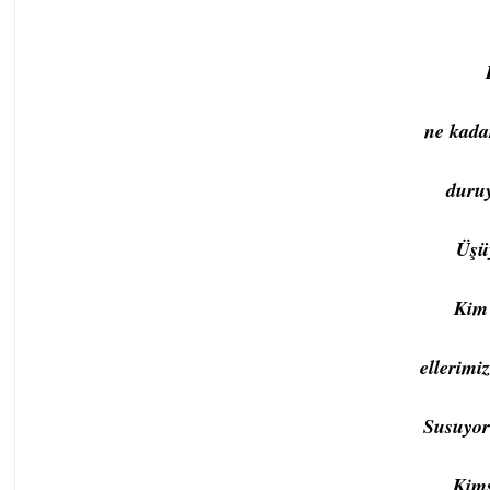
ne kada
duru
Üşü
Kim 
ellerimiz
Susuyor
Kims