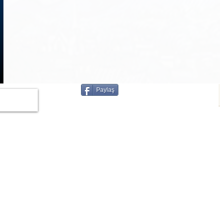
1
/
3
Paylaş