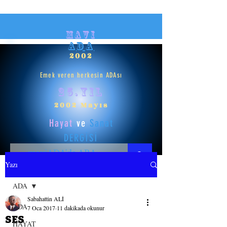
mavi
ADA
2002
Emek veren herkesin ADAsı
25.yıl
2002 Mayıs
Hayat
ve
Sanat
DERGİSİ
Yazı
HAYAT
ADA
Sabahattin ALİ
SANAT
ADA
7 Oca 2017
11 dakikada okunur
SES
HAYAT
GİRİŞ YAP