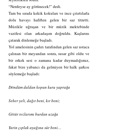
“Nerdeyse ay görünecek!” dedi.
Tam bu sırada kekik kokuları ve ince çıtırtılarla 
dolu havayı hafiften gelen bir saz titretti. 
Müzikle uğraşan ve bir müzik mektebinde 
vazifesi olan arkadaşım doğruldu. Kaşlarını 
çatarak dinlemeğe başladı.
Yol amelesinin çadırı tarafından gelen saz ustaca 
çalınan bir meyandan sonra, susar gibi oldu ve 
bir erkek sesi o zamana kadar duymadığımız, 
fakat bize yabancı da gelmiyen bir halk şarkısı 
söylemeğe başladı:
Döndüm daldan kopan kuru yaprağa
Seher yeli, dağıt beni, kır beni;
Götür tozlarımı burdan uzağa
Yarin çıplak ayağına sür beni…