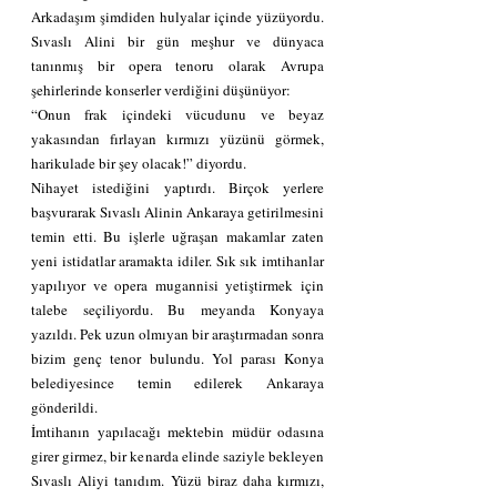
Arkadaşım şimdiden hulyalar içinde yüzüyordu. 
Sıvaslı Alini bir gün meşhur ve dünyaca 
tanınmış bir opera tenoru olarak Avrupa 
şehirlerinde konserler verdiğini düşünüyor:
“Onun frak içindeki vücudunu ve beyaz 
yakasından fırlayan kırmızı yüzünü görmek, 
harikulade bir şey olacak!” diyordu.
Nihayet istediğini yaptırdı. Birçok yerlere 
başvurarak Sıvaslı Alinin Ankaraya getirilmesini 
temin etti. Bu işlerle uğraşan makamlar zaten 
yeni istidatlar aramakta idiler. Sık sık imtihanlar 
yapılıyor ve opera mugannisi yetiştirmek için 
talebe seçiliyordu. Bu meyanda Konyaya 
yazıldı. Pek uzun olmıyan bir araştırmadan sonra 
bizim genç tenor bulundu. Yol parası Konya 
belediyesince temin edilerek Ankaraya 
gönderildi.
İmtihanın yapılacağı mektebin müdür odasına 
girer girmez, bir kenarda elinde saziyle bekleyen 
Sıvaslı Aliyi tanıdım. Yüzü biraz daha kırmızı, 