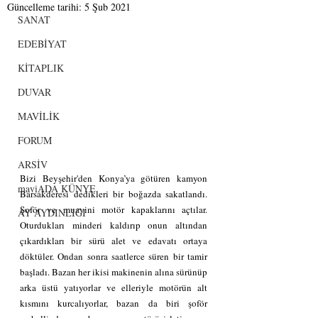
Güncelleme tarihi:
5 Şub 2021
SANAT
EDEBİYAT
KİTAPLIK
DUVAR
MAVİLİK
FORUM
ARSİV
Bizi Beyşehir'den Konya’ya götüren kamyon 
maviADA KÜNYE
Barsakderesi dedikleri bir boğazda sakatlandı. 
Şoför ve muavini motör kapaklarını açtılar. 
AY AYDINLIĞI
Oturdukları minderi kaldırıp onun altından 
çıkardıkları bir sürü alet ve edavatı ortaya 
döktüler. Ondan sonra saatlerce süren bir tamir 
başladı. Bazan her ikisi makinenin alına sürünüp 
arka üstü yatıyorlar ve elleriyle motörün alt 
kısmını kurcalıyorlar, bazan da biri şoför 