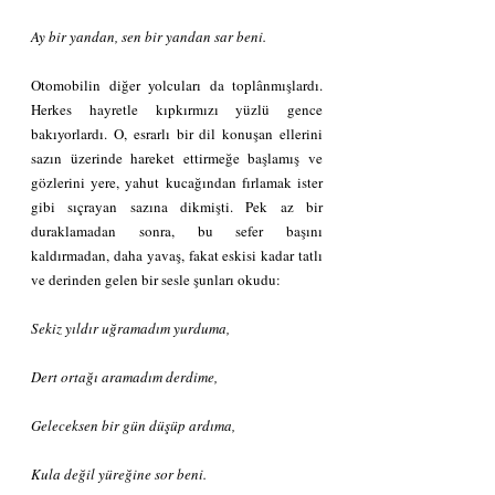
Ay bir yandan, sen bir yandan sar beni.
Otomobilin diğer yolcuları da toplânmışlardı. 
Herkes hayretle kıpkırmızı yüzlü gence 
bakıyorlardı. O, esrarlı bir dil konuşan ellerini 
sazın üzerinde hareket ettirmeğe başlamış ve 
gözlerini yere, yahut kucağından fırlamak ister 
gibi sıçrayan sazına dikmişti. Pek az bir 
duraklamadan sonra, bu sefer başını 
kaldırmadan, daha yavaş, fakat eskisi kadar tatlı 
ve derinden gelen bir sesle şunları okudu:
Sekiz yıldır uğramadım yurduma,
Dert ortağı aramadım derdime,
Geleceksen bir gün düşüp ardıma,
Kula değil yüreğine sor beni.