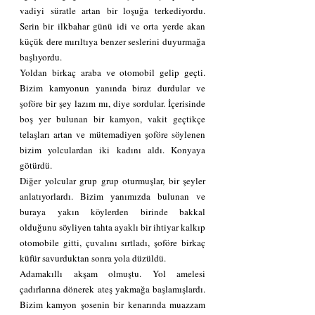
vadiyi süratle artan bir loşuğa terkediyordu. 
Serin bir ilkbahar günü idi ve orta yerde akan 
küçük dere mırıltıya benzer seslerini duyurmağa 
başlıyordu.
Yoldan birkaç araba ve otomobil gelip geçti. 
Bizim kamyonun yanında biraz durdular ve 
şoföre bir şey lazım mı, diye sordular. İçerisinde 
boş yer bulunan bir kamyon, vakit geçtikçe 
telaşları artan ve mütemadiyen şoföre söylenen 
bizim yolculardan iki kadını aldı. Konyaya 
götürdü.
Diğer yolcular grup grup oturmuşlar, bir şeyler 
anlatıyorlardı. Bizim yanımızda bulunan ve 
buraya yakın köylerden birinde bakkal 
olduğunu söyliyen tahta ayaklı bir ihtiyar kalkıp 
otomobile gitti, çuvalını sırtladı, şoföre birkaç 
küfür savurduktan sonra yola düzüldü.
Adamakıllı akşam olmuştu. Yol amelesi 
çadırlarına dönerek ateş yakmağa başlamışlardı. 
Bizim kamyon şosenin bir kenarında muazzam 