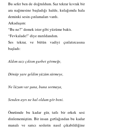
Bu sefer ben de doğruldum. Saz tekrar kıvrak bir 
ara nağmesine başladığı halde, kulağımda hala 
deminki sesin çınlamaları vardı.
Arkadaşım:
“Bu ne?” demek ister gibi yüzüme baktı.
“Fevkalade!” diye mırıldandım.
Ses tekrar, ve bütün vadiyi çınlatırcasına 
başladı:
Aldım sazı çıktım gurbet görmeğe,
Dönüp yare geldim yüzüm sürmeye,
Ne lüzum var şuna, buna sormaya,
Senden ayrı ne hal oldum gör beni.
Ömrümde bu kadar gür, tatlı bir erkek sesi 
dinlememiştim. Bir insan gırtlağından bu kadar 
manalı ve sarıcı seslerin nasıl çıkabildiğine 