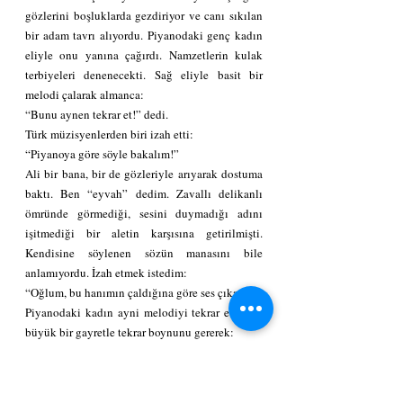
gözlerini boşluklarda gezdiriyor ve canı sıkılan 
bir adam tavrı alıyordu. Piyanodaki genç kadın 
eliyle onu yanına çağırdı. Namzetlerin kulak 
terbiyeleri denenecekti. Sağ eliyle basit bir 
melodi çalarak almanca:
“Bunu aynen tekrar et!” dedi.
Türk müzisyenlerden biri izah etti:
“Piyanoya göre söyle bakalım!”
Ali bir bana, bir de gözleriyle arıyarak dostuma 
baktı. Ben “eyvah” dedim. Zavallı delikanlı 
ömründe görmediği, sesini duymadığı adını 
işitmediği bir aletin karşısına getirilmişti. 
Kendisine söylenen sözün manasını bile 
anlamıyordu. İzah etmek istedim:
“Oğlum, bu hanımın çaldığına göre ses çıkar.”
Piyanodaki kadın ayni melodiyi tekrar etti, Ali 
büyük bir gayretle tekrar boynunu gererek:
Bir haber yolladım canan iline…
Diye başladı. Oradakilerden birkaçı güldü ve Ali 