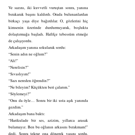
Ve sazını, iki kuvvetli vuruştan sonra, yanına 
bırakarak başını kaldırdı. Orada bulunanlardan 
birkaçı yaşa diye bağırdılar. O, gözlerini hiç 
kimsenin üzerinde durdurmıyarak, boşlukta 
dolaştırmağa başladı. Hafifçe tebessüm etmeğe 
de çalışıyordu.
Arkadaşım yanına sokularak sordu:
“Senin adın ne oğlum?”
“Ali!”
“Nerelisin?”
“Sıvaslıyım!”
“Sazı nereden öğrendin?”
“Ne bileyim? Küçükten beri çalarım.”
“Söylemeyi?”
“Onu da öyle… Sonra bir iki usta aşık yanında 
gezdim.”
Arkadaşım bana baktı:
“Harikulade bir ses, azizim, yıllarca arasak 
bulamayız. Ben bu oğlanın arkasını bırakmam!” 
dedi. Sonra tekrar ona dönerek yaşını sordu. 