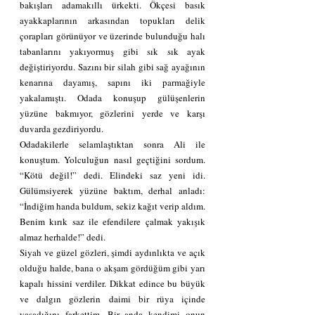
bakışları adamakıllı ürkekti. Ökçesi basık 
ayakkaplarının arkasından topukları delik 
çorapları görünüyor ve üzerinde bulunduğu halı 
tabanlarını yakıyormuş gibi sık sık ayak 
değiştiriyordu. Sazını bir silah gibi sağ ayağının 
kenarına dayamış, sapını iki parmağiyle 
yakalamıştı. Odada konuşup gülüşenlerin 
yüzüne bakmıyor, gözlerini yerde ve karşı 
duvarda gezdiriyordu.
Odadakilerle selamlaştıktan sonra Ali ile 
konuştum. Yolculuğun nasıl geçtiğini sordum. 
“Kötü değil!” dedi. Elindeki saz yeni idi. 
Gülümsiyerek yüzüne baktım, derhal anladı: 
“İndiğim handa buldum, sekiz kağıt verip aldım. 
Benim kırık saz ile efendilere çalmak yakışık 
almaz herhalde!” dedi.
Siyah ve güzel gözleri, şimdi aydınlıkta ve açık 
olduğu halde, bana o akşam gördüğüm gibi yarı 
kapalı hissini verdiler. Dikkat edince bu büyük 
ve dalgın gözlerin daimi bir rüya içinde 
yaşadığını farkettim. Bir anda kendimi onun 