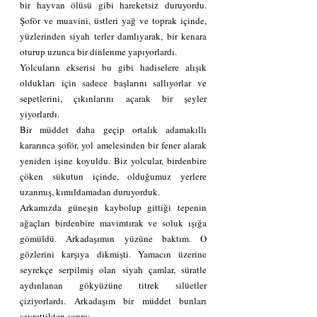
bir hayvan ölüsü gibi hareketsiz duruyordu. 
Şoför ve muavini, üstleri yağ ve toprak içinde, 
yüzlerinden siyah terler damlıyarak, bir kenara 
oturup uzunca bir dinlenme yapıyorlardı.
Yolcuların ekserisi bu gibi hadiselere alışık 
oldukları için sadece başlarını sallıyorlar ve 
sepetlerini, çıkınlarını açarak bir şeyler 
yiyorlardı.
Bir müddet daha geçip ortalık adamakıllı 
kararınca şoför, yol amelesinden bir fener alarak 
yeniden işine koyuldu. Biz yolcular, birdenbire 
çöken sükutun içinde, olduğumuz yerlere 
uzanmış, kımıldamadan duruyorduk.
Arkamızda güneşin kaybolup gittiği tepenin 
ağaçları birdenbire mavimtırak ve soluk ışığa 
gömüldü. Arkadaşımın yüzüne baktım. O 
gözlerini karşıya dikmişti. Yamacın üzerine 
seyrekçe serpilmiş olan siyah çamlar, süratle 
aydınlanan gökyüzüne titrek silüetler 
çiziyorlardı. Arkadaşım bir müddet bunları 
seyrettikten sonra: