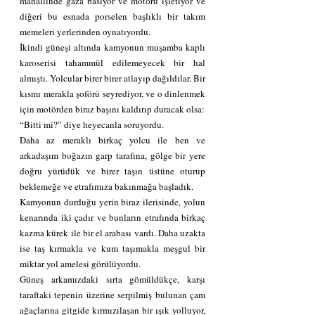
mahallinde gaza basıyor ve motörü işletiyor ve 
diğeri bu esnada porselen başlıklı bir takım 
memeleri yerlerinden oynatıyordu.
İkindi güneşi altında kamyonun muşamba kaplı 
karoserisi tahammül edilemeyecek bir hal 
almıştı. Yolcular birer birer atlayıp dağıldılar. Bir 
kısmı merakla şoförü seyrediyor, ve o dinlenmek 
için motörden biraz başını kaldırıp duracak olsa:
“Bitti mi?” diye heyecanla soruyordu.
Daha az meraklı birkaç yolcu ile ben ve 
arkadaşım boğazın garp tarafına, gölge bir yere 
doğru yürüdük ve birer taşın üstüne oturup 
beklemeğe ve etrafımıza bakınmağa başladık.
Kamyonun durduğu yerin biraz ilerisinde, yolun 
kenarında iki çadır ve bunların etrafında birkaç 
kazma kürek ile bir el arabası vardı. Daha uzakta 
ise taş kırmakla ve kum taşımakla meşgul bir 
miktar yol amelesi görülüyordu.
Güneş arkamızdaki sırta gömüldükçe, karşı 
taraftaki tepenin üzerine serpilmiş bulunan çam 
ağaçlarına gitgide kırmızılaşan bir ışık yolluyor, 