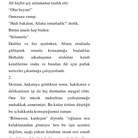
Ali hiçbir şey anlamadan tasdik etti:
“Olur beyim!”
Omuzuna vurup:
“Hadi bakalım, Allaha ısmarladık!” dedik,
Bütün amele hep birden:
“Selametle”
Dediler ve biz ayrılırken, Alinin etrafında 
gülüşerek onunla konuşmağa başladılar. 
Herhalde arkadaşımın sözlerini kendi 
kendilerine izaha ve bundan Ali için parlak 
neticeler çıkarmağa çalışıyorlardı.
2.
Dostum, Ankaraya geldikten sonra, hakikaten o 
delikanlının işi ile hiç durmadan meşgul oldu. 
Onu bir müzik mektebine yerleştirmeğe 
muhakkak azmetmişti. Bu kadar üstüne düştüğü 
bu iş hakkında konuştuğumuz zaman:
“Bilmezsin, kardeşim” diyordu. “oğlanın sesi 
kulaklarımdan gitmiyor, ben bu işin acemisi 
değilim, aşağı yukarı kendime insan sesi esnafı 