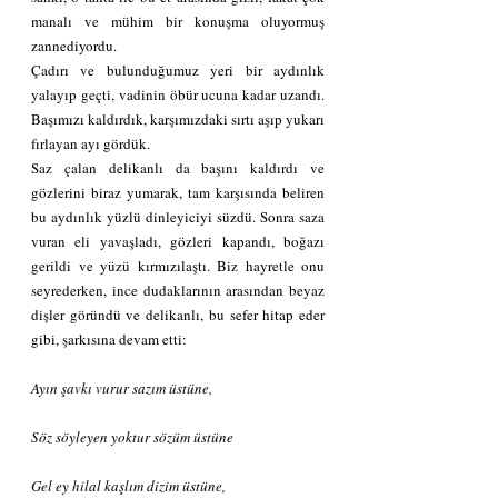
manalı ve mühim bir konuşma oluyormuş 
zannediyordu.
Çadırı ve bulunduğumuz yeri bir aydınlık 
yalayıp geçti, vadinin öbür ucuna kadar uzandı. 
Başımızı kaldırdık, karşımızdaki sırtı aşıp yukarı 
fırlayan ayı gördük.
Saz çalan delikanlı da başını kaldırdı ve 
gözlerini biraz yumarak, tam karşısında beliren 
bu aydınlık yüzlü dinleyiciyi süzdü. Sonra saza 
vuran eli yavaşladı, gözleri kapandı, boğazı 
gerildi ve yüzü kırmızılaştı. Biz hayretle onu 
seyrederken, ince dudaklarının arasından beyaz 
dişler göründü ve delikanlı, bu sefer hitap eder 
gibi, şarkısına devam etti:
Ayın şavkı vurur sazım üstüne,
Söz söyleyen yoktur sözüm üstüne
Gel ey hilal kaşlım dizim üstüne,