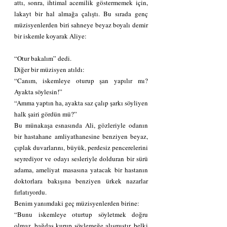
attı, sonra, ihtimal acemilik göstermemek için, 
lakayt bir hal almağa çalıştı. Bu sırada genç 
müzisyenlerden biri sahneye beyaz boyalı demir 
bir iskemle koyarak Aliye:
“Otur bakalım” dedi.
Diğer bir müzisyen atıldı:
“Canım, iskemleye oturup şan yapılır mı? 
Ayakta söylesin!”
“Amma yaptın ha, ayakta saz çalıp şarkı söyliyen 
halk şairi gördün mü?”
Bu münakaşa esnasında Ali, gözleriyle odanın 
bir hastahane amliyathanesine benziyen beyaz, 
çıplak duvarlarını, büyük, perdesiz pencerelerini 
seyrediyor ve odayı sesleriyle dolduran bir sürü 
adama, ameliyat masasına yatacak bir hastanın 
doktorlara bakışına benziyen ürkek nazarlar 
fırlatıyordu.
Benim yanımdaki geç müzisyenlerden birine:
“Bunu iskemleye oturtup söyletmek doğru 
olmaz, bağdaş kurup söylemeğe alışmıştır, belki 