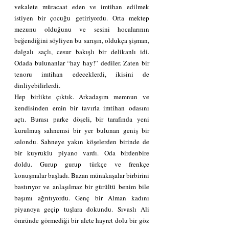
vekalete müracaat eden ve imtihan edilmek 
istiyen bir çocuğu getiriyordu. Orta mektep 
mezunu olduğunu ve sesini hocalarının 
beğendiğini söyliyen bu sarışın, oldukça şişman, 
dalgalı saçlı, cesur bakışlı bir delikanlı idi. 
Odada bulunanlar “hay hay!” dediler. Zaten bir 
tenoru imtihan edeceklerdi, ikisini de 
dinliyebilirlerdi.
Hep birlikte çıktık. Arkadaşım memnun ve 
kendisinden emin bir tavırla imtihan odasını 
açtı. Burası parke döşeli, bir tarafında yeni 
kurulmuş sahnemsi bir yer bulunan geniş bir 
salondu. Sahneye yakın köşelerden birinde de 
bir kuyruklu piyano vardı. Oda birdenbire 
doldu. Gurup gurup türkçe ve frenkçe 
konuşmalar başladı. Bazan münakaşalar birbirini 
bastırıyor ve anlaşılmaz bir gürültü benim bile 
başımı ağrıtıyordu. Genç bir Alman kadını 
piyanoya geçip tuşlara dokundu. Sıvaslı Ali 
ömründe görmediği bir alete hayret dolu bir göz 