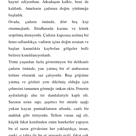
hayret ediyordum. Arkadaşım kalktı, beni de 
kaldırdı. Amelenin çadırına doğru yürümeğe 
başladık.
Ovada, çadırın önünde, dört beş kişi 
oturmuşlardı. Etraflarında kazma ve kürek 
serpilmiş duruyordu. Çadırın kapısına asılmış bir 
fener sallandıkça, vadinin içine doğru uzanan ve 
başları karanlıkta kaybolan gölgeler belli 
belirsiz kımıldanıyorlardı.
Yirmi yaşından fazla göstermiyen bir delikanlı 
çadırın önünde, yan yatmış bir el arabasının 
üstüne oturarak saz çalıyordu. Başı göğsüne 
yatmış ve gözleri yere dikilmiş olduğu için 
çehresini tamamen görmeğe imkan oktu. Fenerin 
aydınlattığı alnı ter damlalariyle kaplı idi. 
Sazının uzun sapı, şaşırtıcı bir süratle aşağı 
yukarı kayan parmaklarının altında, canlı bir 
mahluk gibi titriyordu. Tellere vuran sağ eli, 
küçük fakat kendinden emin hareketler yapıyor, 
bu el sazın gövdesine her yaklaştıkça, insan, 
sanki, o tahta ile bu et arasında gizli, fakat çok 