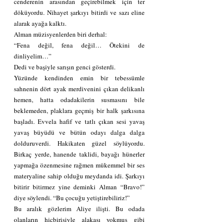
cenderenin arasından geçirebilmek için ter 
döküyordu. Nihayet şarkıyı bitirdi ve sazı eline 
alarak ayağa kalktı.
Alman müzisyenlerden biri derhal:
“Fena değil, fena değil… Ötekini de 
dinliyelim…”
Dedi ve başiyle sarışın genci gösterdi.
Yüzünde kendinden emin bir tebessümle 
sahnenin dört ayak merdivenini çıkan delikanlı 
hemen, hatta odadakilerin susmasını bile 
beklemeden, plaklara geçmiş bir halk şarkısına 
başladı. Evvela hafif ve tatlı çıkan sesi yavaş 
yavaş büyüdü ve bütün odayı dalga dalga 
dolduruverdi. Hakikaten güzel söylüyordu. 
Birkaç yerde, hanende taklidi, bayağı hünerler 
yapmağa özenmesine rağmen mükemmel bir ses 
materyaline sahip olduğu meydanda idi. Şarkıyı 
bitirir bitirmez yine deminki Alman “Bravo!” 
diye söylendi. “Bu çocuğu yetiştirebiliriz!”
Bu aralık gözlerim Aliye ilişti. Bu odada 
olanların hiçbirisiyle alakası yokmuş gibi 