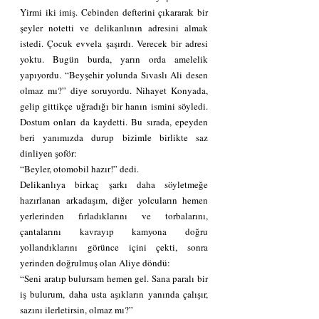
Yirmi iki imiş. Cebinden defterini çıkararak bir 
şeyler notetti ve delikanlının adresini almak 
istedi. Çocuk evvela şaşırdı. Verecek bir adresi 
yoktu. Bugün burda, yarın orda amelelik 
yapıyordu. “Beyşehir yolunda Sıvaslı Ali desen 
olmaz mı?” diye soruyordu. Nihayet Konyada, 
gelip gittikçe uğradığı bir hanın ismini söyledi. 
Dostum onları da kaydetti. Bu sırada, epeyden 
beri yanımızda durup bizimle birlikte saz 
dinliyen şoför:
“Beyler, otomobil hazır!” dedi.
Delikanlıya birkaç şarkı daha söyletmeğe 
hazırlanan arkadaşım, diğer yolcuların hemen 
yerlerinden fırladıklarını ve torbalarını, 
çantalarını kavrayıp kamyona doğru 
yollandıklarını görünce içini çekti, sonra 
yerinden doğrulmuş olan Aliye döndü:
“Seni aratıp bulursam hemen gel. Sana paralı bir 
iş bulurum, daha usta aşıkların yanında çalışır, 
sazını ilerletirsin, olmaz mı?”