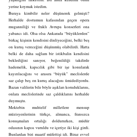
yerine koymak istedim.
Buraya kimbilir neler düşünerek gelmişti? 
Herhalde dostumun kafasından geçen opera 
muganniliği ve fraklı Avrupa konserleri ona 
yabancı idi. Olsa olsa Ankarada “büyüklerden” 
birkaç kişinin kendisini dinliyeceğini, belki beş 
on kuruş vereceğini düşünmüş olabilirdi. Hatta 
belki de daha sağlam bir istikbalin kendisini 
beklediğini sanıyor, beğenildiği takdirde 
hademelik, kapıcılık gibi bir işe konularak 
kayırılacağını ve arasıra “büyük” meclislerde 
saz çalıp beş on kuruş alacağını ümidediyordu. 
Bazan valilerin bile böyle aşıkları koruduklarını, 
onlara meclislerinde saz çaldıklarını herhalde 
duymuştu.
Mektebin muhtelif milletlere mensup 
müzisyenlerinin türkçe, almanca, fransızca 
konuşmaları ortalığı doldururken, müdür 
odasının kapısı vuruldu ve içeriye iki kişi girdi. 
Bunlardan biri maarif müfettişi idi. Biraz evvel 