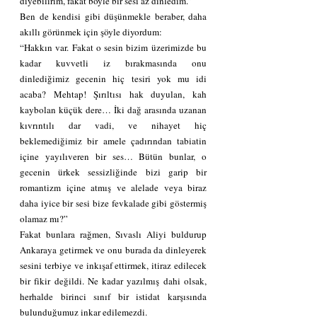
diyebilirim, fakat böyle bir sesi az dinledim.”
Ben de kendisi gibi düşünmekle beraber, daha 
akıllı görünmek için şöyle diyordum:
“Hakkın var. Fakat o sesin bizim üzerimizde bu 
kadar kuvvetli iz bırakmasında onu 
dinlediğimiz gecenin hiç tesiri yok mu idi 
acaba? Mehtap! Şırıltısı hak duyulan, kah 
kaybolan küçük dere… İki dağ arasında uzanan 
kıvrıntılı dar vadi, ve nihayet hiç 
beklemediğimiz bir amele çadırından tabiatin 
içine yayılıveren bir ses… Bütün bunlar, o 
gecenin ürkek sessizliğinde bizi garip bir 
romantizm içine atmış ve alelade veya biraz 
daha iyice bir sesi bize fevkalade gibi göstermiş 
olamaz mı?”
Fakat bunlara rağmen, Sıvaslı Aliyi buldurup 
Ankaraya getirmek ve onu burada da dinleyerek 
sesini terbiye ve inkışaf ettirmek, itiraz edilecek 
bir fikir değildi. Ne kadar yazılmış dahi olsak, 
herhalde birinci sınıf bir istidat karşısında 
bulunduğumuz inkar edilemezdi.