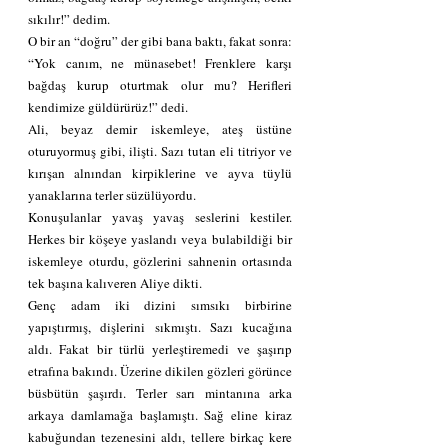
sıkılır!” dedim.
O bir an “doğru” der gibi bana baktı, fakat sonra:
“Yok canım, ne münasebet! Frenklere karşı 
bağdaş kurup oturtmak olur mu? Herifleri 
kendimize güldürürüz!” dedi.
Ali, beyaz demir iskemleye, ateş üstüne 
oturuyormuş gibi, ilişti. Sazı tutan eli titriyor ve 
kırışan alnından kirpiklerine ve ayva tüylü 
yanaklarına terler süzülüyordu.
Konuşulanlar yavaş yavaş seslerini kestiler. 
Herkes bir köşeye yaslandı veya bulabildiği bir 
iskemleye oturdu, gözlerini sahnenin ortasında 
tek başına kalıveren Aliye dikti.
Genç adam iki dizini sımsıkı birbirine 
yapıştırmış, dişlerini sıkmıştı. Sazı kucağına 
aldı. Fakat bir türlü yerleştiremedi ve şaşırıp 
etrafına bakındı. Üzerine dikilen gözleri görünce 
büsbütün şaşırdı. Terler sarı mintanına arka 
arkaya damlamağa başlamıştı. Sağ eline kiraz 
kabuğundan tezenesini aldı, tellere birkaç kere 