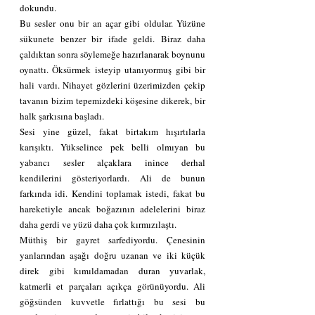
dokundu.
Bu sesler onu bir an açar gibi oldular. Yüzüne 
sükunete benzer bir ifade geldi. Biraz daha 
çaldıktan sonra söylemeğe hazırlanarak boynunu 
oynattı. Öksürmek isteyip utanıyormuş gibi bir 
hali vardı. Nihayet gözlerini üzerimizden çekip 
tavanın bizim tepemizdeki köşesine dikerek, bir 
halk şarkısına başladı.
Sesi yine güzel, fakat birtakım hışırtılarla 
karışıktı. Yükselince pek belli olmıyan bu 
yabancı sesler alçaklara inince derhal 
kendilerini gösteriyorlardı. Ali de bunun 
farkında idi. Kendini toplamak istedi, fakat bu 
hareketiyle ancak boğazının adelelerini biraz 
daha gerdi ve yüzü daha çok kırmızılaştı.
Müthiş bir gayret sarfediyordu. Çenesinin 
yanlarından aşağı doğru uzanan ve iki küçük 
direk gibi kımıldamadan duran yuvarlak, 
katmerli et parçaları açıkça görünüyordu. Ali 
göğsünden kuvvetle fırlattığı bu sesi bu 