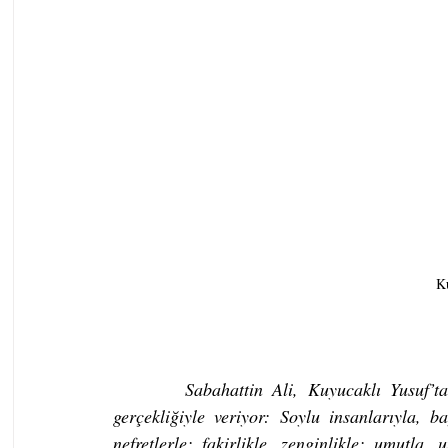
K
Sabahattin Ali, Kuyucaklı Yusuf’t
gerçekliğiyle veriyor: Soylu insanlarıyla, bay
nefretlerle; fakirlikle, zenginlikle; umutla,