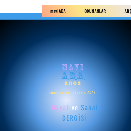
maviADA
OKUNANLAR
AR
mavi
ADA
2002
Emek veren herkesin ADAsı
Hayat
ve
Sanat
DERGİSİ