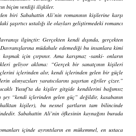
rın biçim verdiği ilişkiler.
n biri Sabahattin Ali’nin romanının kişilerine karşı 
aki şaşırtıcı ustalığı ile olayları geliştirmedeki romancı 
avranışı ilginçtir: Gerçekten kendi dışında, gerçekten 
. Davranışlarına müdahale edemediği bu insanlara kimi 
koşmak için çırpınır. Ama karışmaz -sanki- onların 
eri geliyor aklıma: “Gerçek bir sanatçının kişileri 
lerini içlerinden alır, kendi içlerinden gelen bir güçle 
in alınyazıları yaratıcılarını şaşırtan eğriler çizer.” 
aklı Yusuf’ta da kişiler gitgide kendilerini bağımsız 
n şey “kendi içlerinden gelen güç” değildir, kasabanın 
halktan kişiler), bu nesnel şartların tam bilincinde 
indedir. Sabahattin Ali’nin öfkesinin kaynağını burada 
anları içinde ayrıntıların en mükemmel, en ustaca 