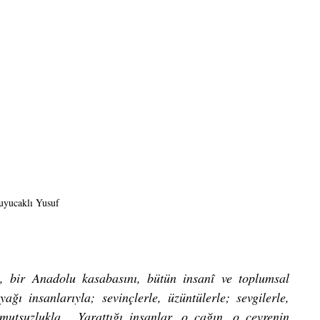
uyucaklı Yusuf
a, bir Anadolu kasabasını, bütün insanî ve toplumsal 
ağı insanlarıyla; sevinçlerle, üzüntülerle; sevgilerle, 
 umutsuzlukla… Yarattığı insanlar, o çağın, o çevrenin 