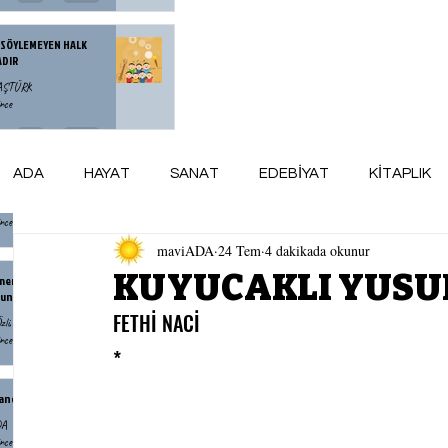
 SÖYLEMEYEN HALK
ADIR
BAŞTÜRK
nce
zce Yorulan Bir Neslin
ADA
HAYAT
SANAT
EDEBİYAT
KİTAPLIK
esi
Denli
nce
maviADA
24 Tem
4 dakikada okunur
ARSİV
maviADA KÜNYE
AY AYDINLIĞI
KUYUCAKLI YUSU
menin Yaşlanmak Demek
unu Bilmiyordum
FETHİ NACİ
zlü
nce
*
andr İsayeviç Soljenitsin
DA
nce