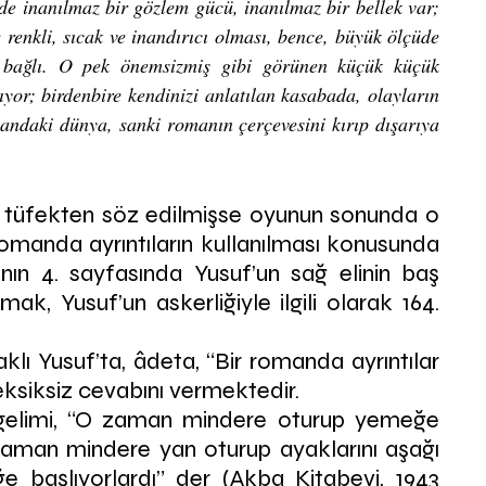
de inanılmaz bir gözlem gücü, inanılmaz bir bellek var; 
renkli, sıcak ve inandırıcı olması, bence, büyük ölçüde 
a bağlı. O pek önemsizmiş gibi görünen küçük küçük 
yor; birdenbire kendinizi anlatılan kasabada, olayların 
andaki dünya, sanki romanın çerçevesini kırıp dışarıya 
a tüfekten söz edilmişse oyunun sonunda o 
romanda ayrıntıların kullanılması konusunda 
nın 4. sayfasında Yusuf’un sağ elinin baş 
ak, Yusuf’un askerliğiyle ilgili olarak 164. 
aklı Yusuf’ta, âdeta, “Bir romanda ayrıntılar 
 eksiksiz cevabını vermektedir.
zgelimi, “O zaman mindere oturup yemeğe 
zaman mindere yan oturup ayaklarını aşağı 
ğe başlıyorlardı” der (Akba Kitabevi, 1943 