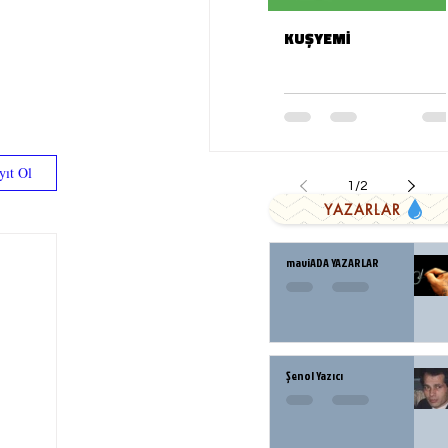
KUŞYEMİ
yıt Ol
1
/
2
YAZARLAR
maviADA YAZARLAR
Şenol Yazıcı