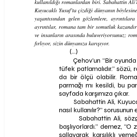
kullanıldığı romanlardan biri. Sabahattin Ali’
Kuyucaklı Yusuf’ta çizdiği dünyanın böylesine 
yaşantısından gelen gözlemlere, ayrıntılar
ayrıntılar, romana tam bir somutluk kazandırı
ve insanların arasında buluveriyorsunuz; rom
fırlıyor, sizin dünyanıza karışıyor.
     (…)
       Çehov’un “Bir oyund
tüfek patlamalıdır.” sözü, 
da bir ölçü olabilir. Roma
parmağı mı kesildi, bu parm
sayfada karşımıza çıkar.
       Sabahattin Ali, Kuyuc
nasıl kullanılır?” sorusunun
       Sabahattin Ali, sö
başlıyorlardı.” demez, “O 
sallayarak karşılıklı yeme