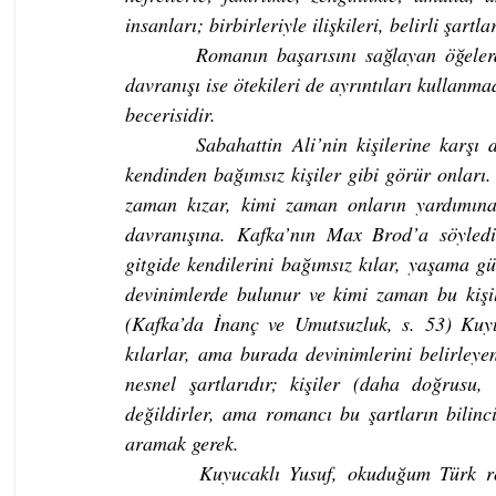
insanları; birbirleriyle ilişkileri, belirli şartla
       Romanın başarısını sağlayan öğelerde
davranışı ise ötekileri de ayrıntıları kullanmad
becerisidir.
       Sabahattin Ali’nin kişilerine karşı d
kendinden bağımsız kişiler gibi görür onları
zaman kızar, kimi zaman onların yardımına 
davranışına. Kafka’nın Max Brod’a söyledikl
gitgide kendilerini bağımsız kılar, yaşama güç
devinimlerde bulunur ve kimi zaman bu kişiler
(Kafka’da İnanç ve Umutsuzluk, s. 53) Kuyuc
kılarlar, ama burada devinimlerini belirleye
nesnel şartlarıdır; kişiler (daha doğrusu, 
değildirler, ama romancı bu şartların bilinc
aramak gerek.
       Kuyucaklı Yusuf, okuduğum Türk rom