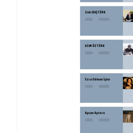
Zeki BAŞTÜRK
ASIM ÖZTÜRK
Esra Odman İyier
Aycan Aytore