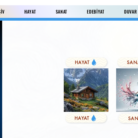
ŞİV
HAYAT
SANAT
EDEBİYAT
DUVAR
HAYAT
SAN
Paylaş
HAYAT
SAN
KUŞYEMİ
Derviş'in Duası
FARK