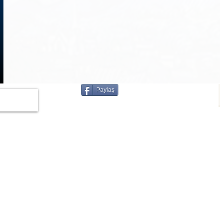
1
/
3
Paylaş