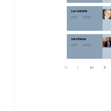
Zeki SARIHAN
CAN DÜNDAR
1
/
7