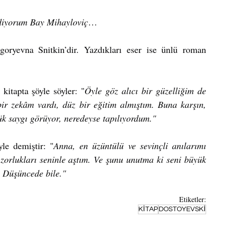
ediyorum Bay Mihayloviç
…
oryevna Snitkin’dir. Yazdıkları eser ise ünlü roman 
 kitapta şöyle söyler: "
Öyle göz alıcı bir güzelliğim de 
bir zekâm vardı, düz bir eğitim almıştım. Buna karşın, 
yük saygı görüyor, neredeyse tapılıyordum."
le demiştir: "
Anna, en üzüntülü ve sevinçli anılarımı 
orlukları seninle aştım. Ve şunu unutma ki seni büyük 
. Düşüncede bile."
Etiketler:
KİTAP
DOSTOYEVSKİ