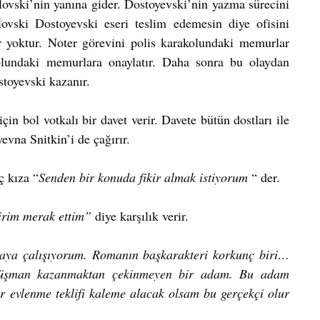
ovski’nin yanına gider. Dostoyevski’nin yazma sürecini 
ovski Dostoyevski eseri teslim edemesin diye ofisini 
r yoktur. Noter görevini polis karakolundaki memurlar 
olundaki memurlara onaylatır. Daha sonra bu olaydan 
stoyevski kazanır.
n bol votkalı bir davet verir. Davete bütün dostları ile 
yevna Snitkin’i de çağırır.
ç kıza “
Senden bir konuda fikir almak istiyorum 
“ der.
lirim merak ettim”
 diye karşılık verir.
ya çalışıyorum. Romanın başkarakteri korkunç biri… 
 düşman kazanmaktan çekinmeyen bir adam. Bu adam 
r evlenme teklifi kaleme alacak olsam bu gerçekçi olur 