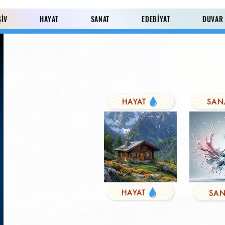
ŞİV
HAYAT
SANAT
EDEBİYAT
DUVAR
HAYAT
SAN
Paylaş
HAYAT
SAN
KUŞYEMİ
Derviş'in Duası
FARK