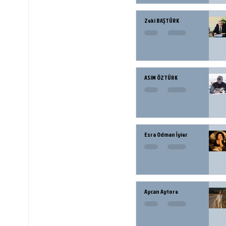
Zeki BAŞTÜRK
ASIM ÖZTÜRK
Esra Odman İyier
Aycan Aytore