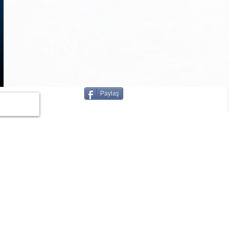
1
/
3
Paylaş