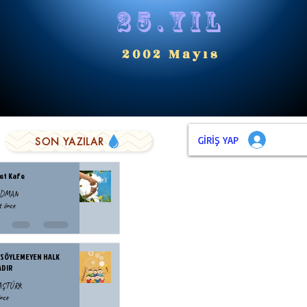
25.yıl
2002 Mayıs
GİRİŞ YAP
SON YAZILAR
et Kafe
ODMAN
t önce
 SÖYLEMEYEN HALK
ADIR
BAŞTÜRK
nce