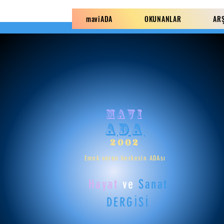
maviADA
OKUNANLAR
AR
mavi
ADA
2002
Emek veren herkesin ADAsı
Hayat
ve
Sanat
DERGİSİ