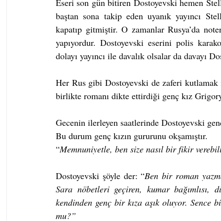
Eseri son gün bitiren Dostoyevski hemen Stell
baştan sona takip eden uyanık yayıncı Stell
kapatıp gitmiştir. O zamanlar Rusya’da note
yapıyordur. Dostoyevski eserini polis karak
dolayı yayıncı ile davalık olsalar da davayı Do
Her Rus gibi Dostoyevski de zaferi kutlamak içi
birlikte romanı dikte ettirdiği genç kız Grigor
Gecenin ilerleyen saatlerinde Dostoyevski gen
Bu durum genç kızın gururunu okşamıştır.
“
Memnuniyetle, ben size nasıl bir fikir verebi
Dostoyevski şöyle der: “
Ben bir roman yazma
Sara nöbetleri geçiren, kumar bağımlısı,
kendinden genç bir kıza aşık oluyor. Sence bi
mu?”