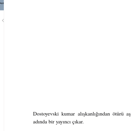
nce
1
/
748
Dostoyevski kumar alışkanlığından ötürü aşı
adında bir yayıncı çıkar. 