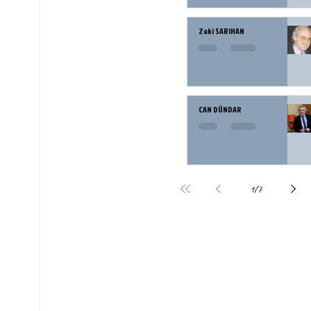
Zeki SARIHAN
CAN DÜNDAR
1
/
7