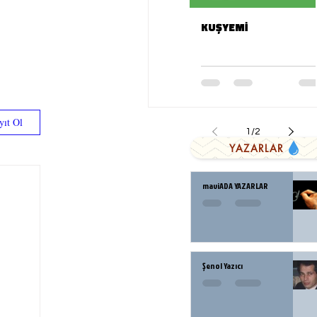
KUŞYEMİ
yıt Ol
1
/
2
YAZARLAR
maviADA YAZARLAR
Şenol Yazıcı