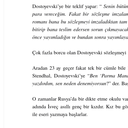
Dostoyevski’ye bir teklif yapar: “ 
Senin bütün
para vereceğim. Fakat bir sözleşme imzalam
romanı bana bu sözleşmeyi imzaladıktan tam 
bitirip bana teslim edersen sorun çıkmayacak
önce yayımladığın ve bundan sonra yayımlayac
Çok fazla borcu olan Dostoyevski sözleşmeyi
Aradan 23 ay geçer fakat tek bir cümle bile
Stendhal, Dostoyevski’ye “
Ben ‘Parma Manast
yazdırdım, sen neden denemiyorsun
?” der. Ba
O zamanlar Rusya’da bir dikte etme okulu var
adında İsveç asıllı genç bir kızdır. Kız bu g
ile eseri yazmaya başlarlar.