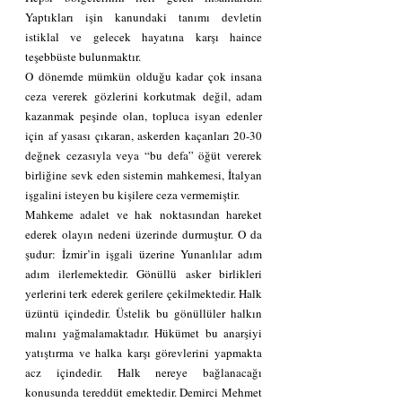
Yaptıkları işin kanundaki tanımı devletin 
istiklal ve gelecek hayatına karşı haince 
teşebbüste bulunmaktır.
O dönemde mümkün olduğu kadar çok insana 
ceza vererek gözlerini korkutmak değil, adam 
kazanmak peşinde olan, topluca isyan edenler 
için af yasası çıkaran, askerden kaçanları 20-30 
değnek cezasıyla veya “bu defa” öğüt vererek 
birliğine sevk eden sistemin mahkemesi, İtalyan 
işgalini isteyen bu kişilere ceza vermemiştir.
Mahkeme adalet ve hak noktasından hareket 
ederek olayın nedeni üzerinde durmuştur. O da 
şudur: İzmir’in işgali üzerine Yunanlılar adım 
adım ilerlemektedir. Gönüllü asker birlikleri 
yerlerini terk ederek gerilere çekilmektedir. Halk 
üzüntü içindedir. Üstelik bu gönüllüler halkın 
malını yağmalamaktadır. Hükümet bu anarşiyi 
yatıştırma ve halka karşı görevlerini yapmakta 
acz içindedir. Halk nereye bağlanacağı 
konusunda tereddüt emektedir. Demirci Mehmet 