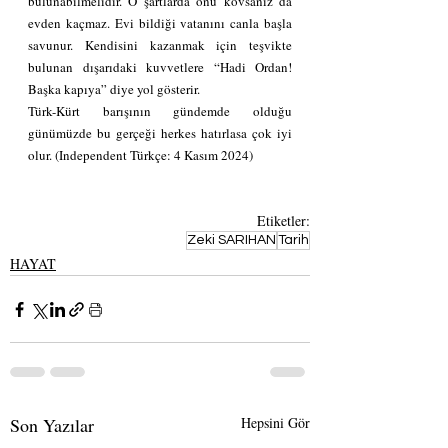
bulunabilmelidir. O şartlarda onu kovsanız da 
evden kaçmaz. Evi bildiği vatanını canla başla 
savunur. Kendisini kazanmak için teşvikte 
bulunan dışarıdaki kuvvetlere “Hadi Ordan! 
Başka kapıya” diye yol gösterir.
Türk-Kürt barışının gündemde olduğu 
günümüzde bu gerçeği herkes hatırlasa çok iyi 
olur. (Independent Türkçe: 4 Kasım 2024)
Etiketler:
Zeki SARIHAN
Tarih
HAYAT
Son Yazılar
Hepsini Gör