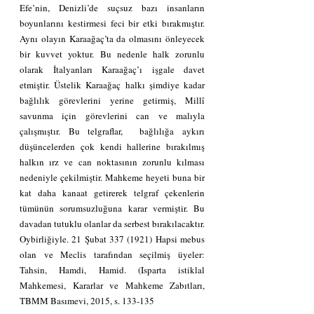
Efe’nin, Denizli’de suçsuz bazı insanların 
boyunlarını kestirmesi feci bir etki bırakmıştır. 
Aynı olayın Karaağaç’ta da olmasını önleyecek 
bir kuvvet yoktur. Bu nedenle halk zorunlu 
olarak İtalyanları Karaağaç’ı işgale davet 
etmiştir. Üstelik Karaağaç halkı şimdiye kadar 
bağlılık görevlerini yerine getirmiş, Millî 
savunma için görevlerini can ve malıyla 
çalışmıştır. Bu telgraflar,  bağlılığa aykırı 
düşüncelerden çok kendi hallerine bırakılmış 
halkın ırz ve can noktasının zorunlu kılması 
nedeniyle çekilmiştir. Mahkeme heyeti buna bir 
kat daha kanaat getirerek telgraf çekenlerin 
tümünün sorumsuzluğuna karar vermiştir. Bu 
davadan tutuklu olanlar da serbest bırakılacaktır. 
Oybirliğiyle. 21 Şubat 337 (1921) Hapsi mebus 
olan ve Meclis tarafından seçilmiş üyeler: 
Tahsin, Hamdi, Hamid. (Isparta istiklal 
Mahkemesi, Kararlar ve Mahkeme Zabıtları, 
TBMM Basımevi, 2015, s. 133-135