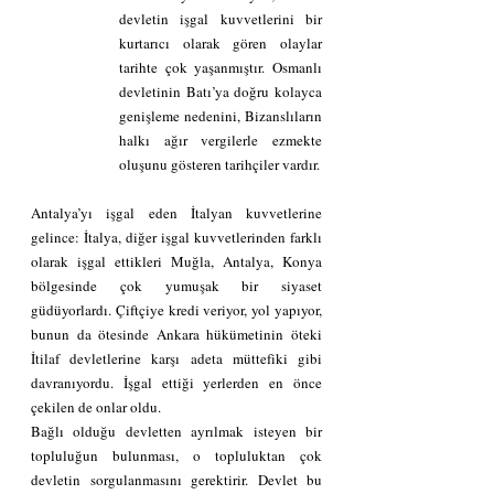
devletin işgal kuvvetlerini bir 
kurtarıcı olarak gören olaylar 
tarihte çok yaşanmıştır. Osmanlı 
devletinin Batı’ya doğru kolayca 
genişleme nedenini, Bizanslıların 
halkı ağır vergilerle ezmekte 
oluşunu gösteren tarihçiler vardır.
Antalya’yı işgal eden İtalyan kuvvetlerine 
gelince: İtalya, diğer işgal kuvvetlerinden farklı 
olarak işgal ettikleri Muğla, Antalya, Konya 
bölgesinde çok yumuşak bir siyaset 
güdüyorlardı. Çiftçiye kredi veriyor, yol yapıyor, 
bunun da ötesinde Ankara hükümetinin öteki 
İtilaf devletlerine karşı adeta müttefiki gibi 
davranıyordu. İşgal ettiği yerlerden en önce 
çekilen de onlar oldu.
Bağlı olduğu devletten ayrılmak isteyen bir 
topluluğun bulunması, o topluluktan çok 
devletin sorgulanmasını gerektirir. Devlet bu 