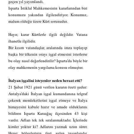
geçen yıl yayımlandı.
Isparta İstiklal Mahkemesinin kararlarından biri 
konumuzu yakından ilgilendiriyor. Konumuz, 
malum olduğu üzere Kürt sorunudur.
Hayır, karar Kürtlerle ilgili değildir. Vatana 
ihanetle ilgilidir.
Bir kısım vatandaşlar, aralarında imza toplayıp 
başka bir ülkenin orayı işgal etmesini isterlerse 
bu olay nasıl değerlendirilir? Isparta’da böyle bir 
olay mahkemenin yargılama konusu olmuştur.
İtalyan işgalini isteyenler neden beraat etti?
21 Şubat 1921 günü verilen kararın özeti şudur: 
Antalya’daki İtalyan işgal kumandanına telgraf 
çekerek memleketlerini işgal etmeye ve İtalya 
himayesini kabule hazır ve amade olduklarını 
bildiren Isparta Karaağaç ilçesinden 43 kişi 
vardır. Adları tek tek sıralanmaktadır. İçlerinde 
kimler yoktur ki? Adlarını yazmak uzun sürer. 
Hepsi bölgelerinin ileri gelen insanlarıdır. 