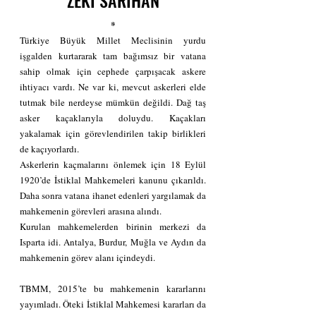
ZEKİ SARIHAN
*
Türkiye Büyük Millet Meclisinin yurdu 
işgalden kurtararak tam bağımsız bir vatana 
sahip olmak için cephede çarpışacak askere 
ihtiyacı vardı. Ne var ki, mevcut askerleri elde 
tutmak bile nerdeyse mümkün değildi. Dağ taş 
asker kaçaklarıyla doluydu. Kaçakları 
yakalamak için görevlendirilen takip birlikleri 
de kaçıyorlardı.
Askerlerin kaçmalarını önlemek için 18 Eylül 
1920’de İstiklal Mahkemeleri kanunu çıkarıldı. 
Daha sonra vatana ihanet edenleri yargılamak da 
mahkemenin görevleri arasına alındı.
Kurulan mahkemelerden birinin merkezi da 
Isparta idi. Antalya, Burdur, Muğla ve Aydın da 
mahkemenin görev alanı içindeydi.
TBMM, 2015’te bu mahkemenin kararlarını 
yayımladı. Öteki İstiklal Mahkemesi kararları da 