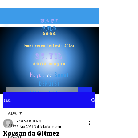
mavi
ADA
2002
Emek veren herkesin ADAsı
25.yıl
2002 Mayıs
Hayat
ve
Sanat
DERGİSİ
Yazı
HAYAT
ADA
Zeki SARIHAN
SANAT
ADA
3 Ara 2024
3 dakikada okunur
Kovsan da Gitmez
HAYAT
GİRİŞ YAP