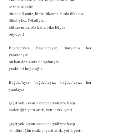
sözümüz kalır
bir de öfkemiz, birde öfkemiz, birde öfkemiz
öfkeliyiz... Öfkeliyiz...
kül savrulur, söz kalır, öfke büyür
büyüyor!
Bağdat'lıyız, bağdat'tayız, dünyanın her 
yanındayız
bu kan denizinin dalgalarıyla
yankileri boğacağız
Bağdat'lıyız, bağdat'tayız, bağdat'tayız, her 
yandayız
geçit yok, isyan var emperyalizme karşı
katlettiğin yetti artık, yetti artık, yetti
geçit yok, isyan var emperyalizme karşı
söndürdüğün ocaklar yetti artık, yetti, yetti..