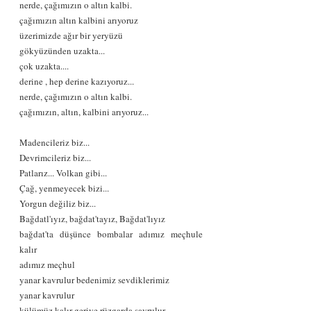
nerde, çağımızın o altın kalbi.
çağımızın altın kalbini arıyoruz
üzerimizde ağır bir yeryüzü
gökyüzünden uzakta...
çok uzakta....
derine , hep derine kazıyoruz...
nerde, çağımızın o altın kalbi.
çağımızın, altın, kalbini arıyoruz...
Madencileriz biz...
Devrimcileriz biz...
Patlarız... Volkan gibi...
Çağ, yenmeyecek bizi...
Yorgun değiliz biz...
Bağdatl'ıyız, bağdat'tayız, Bağdat'lıyız
bağdat'ta düşünce bombalar adımız meçhule 
kalır
adımız meçhul
yanar kavrulur bedenimiz sevdiklerimiz
yanar kavrulur
külümüz kalır geriye rüzgarda savrulur