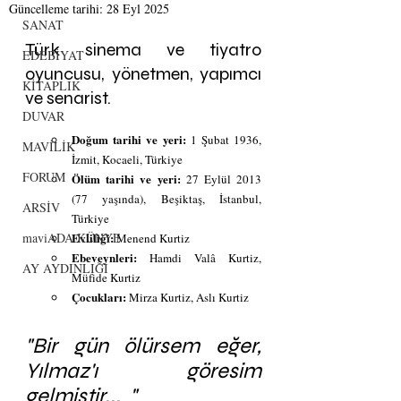
Güncelleme tarihi:
28 Eyl 2025
SANAT
Türk sinema ve tiyatro 
EDEBİYAT
oyuncusu, yönetmen, yapımcı 
KİTAPLIK
ve senarist.
DUVAR
Doğum tarihi ve yeri: 
1 Şubat 1936, 
MAVİLİK
İzmit, Kocaeli, Türkiye
FORUM
Ölüm tarihi ve yeri: 
27 Eylül 2013 
(77 yaşında), Beşiktaş, İstanbul, 
ARSİV
Türkiye
maviADA KÜNYE
Evliliği: 
Menend Kurtiz 
Ebeveynleri: 
Hamdi Valâ Kurtiz, 
AY AYDINLIĞI
Müfide Kurtiz
Çocukları: 
Mirza Kurtiz, Aslı Kurtiz
"Bir gün ölürsem eğer, 
Yılmaz'ı göresim 
gelmiştir...  "