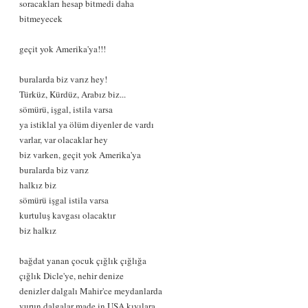
soracakları hesap bitmedi daha
bitmeyecek
geçit yok Amerika'ya!!!
buralarda biz varız hey!
Türküz, Kürdüz, Arabız biz...
sömürü, işgal, istila varsa
ya istiklal ya ölüm diyenler de vardı
varlar, var olacaklar hey
biz varken, geçit yok Amerika'ya
buralarda biz varız
halkız biz
sömürü işgal istila varsa
kurtuluş kavgası olacaktır
biz halkız
bağdat yanan çocuk çığlık çığlığa
çığlık Dicle'ye, nehir denize
denizler dalgalı Mahir'ce meydanlarda
vurun dalgalar made in USA kıyılara