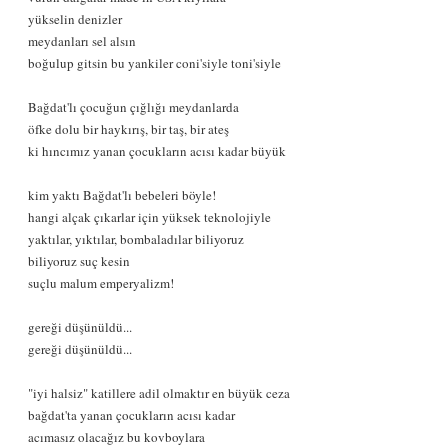
yükselin denizler
meydanları sel alsın
boğulup gitsin bu yankiler coni'siyle toni'siyle
Bağdat'lı çocuğun çığlığı meydanlarda
öfke dolu bir haykırış, bir taş, bir ateş
ki hıncımız yanan çocukların acısı kadar büyük
kim yaktı Bağdat'lı bebeleri böyle!
hangi alçak çıkarlar için yüksek teknolojiyle
yaktılar, yıktılar, bombaladılar biliyoruz
biliyoruz suç kesin
suçlu malum emperyalizm!
gereği düşünüldü...
gereği düşünüldü...
"iyi halsiz" katillere adil olmaktır en büyük ceza
bağdat'ta yanan çocukların acısı kadar
acımasız olacağız bu kovboylara