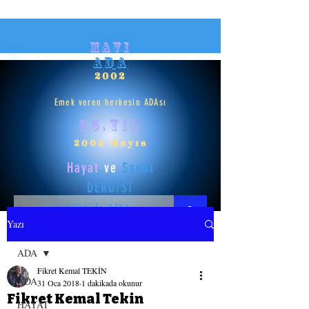
mavi
ADA
2002
Emek veren herkesin ADAsı
25.yıl
2002 Mayıs
Hayat
ve
Sanat
DERGİSİ
Yazı
HAYAT
ADA
Fikret Kemal TEKİN
SANAT
ADA
31 Oca 2018
1 dakikada okunur
Fikret Kemal Tekin
HAYAT
GİRİŞ YAP