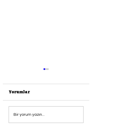
Yorumlar
Okur Yaratma
maviADA
Bir yorum yazın...
YAZARLAR