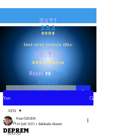
mavi
ADA
2002
Emek veren herkesin ADAsı
25.yıl
2002 Mayıs
Hayat
ve
Sanat
DERGİSİ
Yazı
HAYAT
ADA
Fuat ÖZGEN
SANAT
ADA
10 Şub 2023
1 dakikada okunur
DEPREM
HAYAT
GİRİŞ YAP