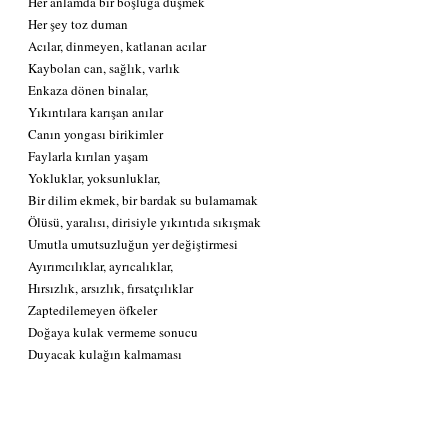
Her anlamda bir boşluğa düşmek
Her şey toz duman
Acılar, dinmeyen, katlanan acılar
Kaybolan can, sağlık, varlık
Enkaza dönen binalar,
Yıkıntılara karışan anılar
Canın yongası birikimler
Faylarla kırılan yaşam
Yokluklar, yoksunluklar,
Bir dilim ekmek, bir bardak su bulamamak
Ölüsü, yaralısı, dirisiyle yıkıntıda sıkışmak
Umutla umutsuzluğun yer değiştirmesi
Ayırımcılıklar, ayrıcalıklar,
Hırsızlık, arsızlık, fırsatçılıklar
Zaptedilemeyen öfkeler
Doğaya kulak vermeme sonucu
Duyacak kulağın kalmaması