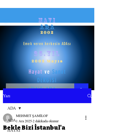
mavi
ADA
2002
Emek veren herkesin ADAsı
25.yıl
2002 Mayıs
Hayat
ve
Sanat
DERGİSİ
Yazı
HAYAT
ADA
MEHMET ŞAMİLOF
SANAT
ADA
1 Ara 2025
2 dakikada okunur
Bekle Bizi İstanbul'a
HAYAT
GİRİŞ YAP