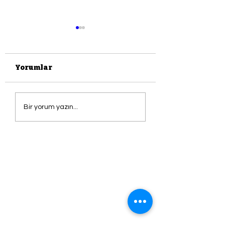
Yorumlar
KAÇINILMAZLIK
PAZAR OKUMA
Bir yorum yazın...
DUYGUSUDUR
SANAT