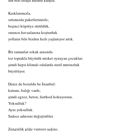
sen bizi telaşlı halinle karşıla.
Kasklarımızla,
sırtımızda paketlerimizle;
beşinci köprüye sürüldük,
onuncu havaalanına koşturduk
yolların bile bizden hızlı yaşlanıyor artık.
Bir zamanlar sokak arasında
toz toprakla büyürdü misket oynayan çocuklar;
şimdi hepsi klimalı odalarda steril mutsuzluk 
büyütüyor.
Deniz de bozuldu be İstanbul:
katranı, balığı vardı;
şimdi egzoz, beton, fastfood kokuyorsun.
Yoksulluk?
Aynı yoksulluk.
Sadece adresini değiştirdiler.
Zenginlik göğe vuruyor ışığını;