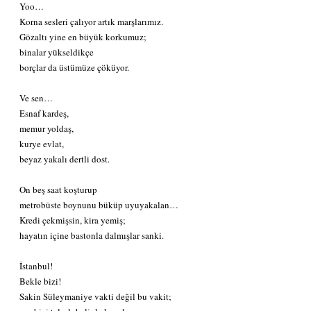
Yoo…
Korna sesleri çalıyor artık marşlarımız.
Gözaltı yine en büyük korkumuz;
binalar yükseldikçe
borçlar da üstümüze çöküyor.
Ve sen…
Esnaf kardeş,
memur yoldaş,
kurye evlat,
beyaz yakalı dertli dost.
On beş saat koşturup
metrobüste boynunu büküp uyuyakalan…
Kredi çekmişsin, kira yemiş;
hayatın içine bastonla dalmışlar sanki.
İstanbul!
Bekle bizi!
Sakin Süleymaniye vakti değil bu vakit;