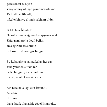
gecekondu susuyor,
saraylar büyüdükçe görünmez oluyor.
Tarih dinamitlendi;
öfkeler klavye altında saklanır oldu.
Bekle bizi İstanbul!
Omuzlarımızın ağrısında taşıyoruz seni.
Zafer naralarıyla değil belki,
ama ağır bir sessizlikle
evlerimize döneceğiz bir gün.
Bu kalabalıkta yalnız kalan her can
sana yeniden şiir döker;
belki bir gün yine sokuluruz
o eski, samimi sokaklarına…
Sen bize hâlâ layıksın İstanbul.
Ama biz,
biz sana
daha  layık olamadık güzel İstanbul…