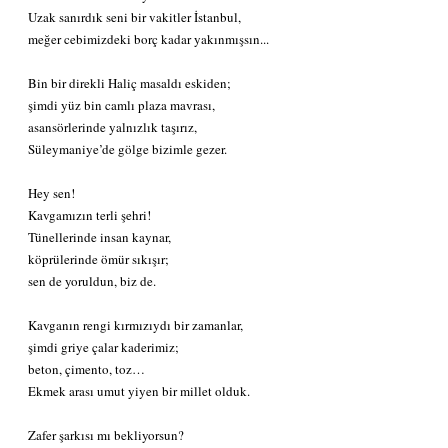
Uzak sanırdık seni bir vakitler İstanbul,
meğer cebimizdeki borç kadar yakınmışsın...
Bin bir direkli Haliç masaldı eskiden;
şimdi yüz bin camlı plaza mavrası,
asansörlerinde yalnızlık taşırız,
Süleymaniye’de gölge bizimle gezer.
Hey sen!
Kavgamızın terli şehri!
Tünellerinde insan kaynar,
köprülerinde ömür sıkışır;
sen de yoruldun, biz de.
Kavganın rengi kırmızıydı bir zamanlar,
şimdi griye çalar kaderimiz;
beton, çimento, toz…
Ekmek arası umut yiyen bir millet olduk.
Zafer şarkısı mı bekliyorsun?