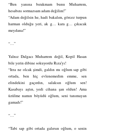
“Ben yanına bırakmam bunu Muharrem, 
hesabını sormazsam adam değilim!”
“Adam değilsin he, hadi bakalım, görcez turpun 
harman olduğu yeri, ak g… kara g… çıkacak 
meydana!”
“…”
Yalnız Dalgacı Muharrem değil, Kopil Hasan 
bile yerin dibine sokuyordu Rıza’yı!
“Irza ne olcak şimdi, galdın mı oğlum sap gibi 
ortada, ben hiç evlenemedim emme, sen 
elindekini gaçırdın, salaksın oğlum sen! 
Kasabayı aştın, yedi cihana şan oldun! Ama 
üzülme namın böyüdü oğlum, seni tanımayan 
gamadı!”
“…”
“Tabi sap gibi ortada galırsın oğlum, o senin 