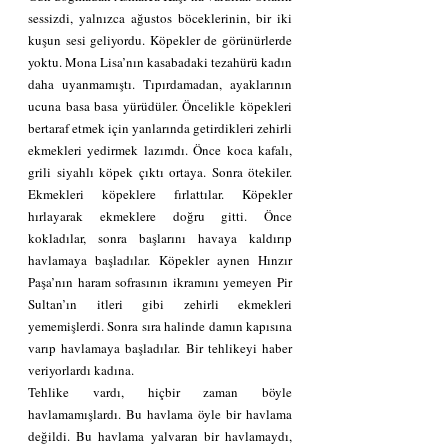
sessizdi, yalnızca ağustos böceklerinin, bir iki 
kuşun sesi geliyordu. Köpekler de görünürlerde 
yoktu. Mona Lisa’nın kasabadaki tezahürü kadın 
daha uyanmamıştı. Tıpırdamadan, ayaklarının 
ucuna basa basa yürüdüler. Öncelikle köpekleri 
bertaraf etmek için yanlarında getirdikleri zehirli 
ekmekleri yedirmek lazımdı. Önce koca kafalı, 
grili siyahlı köpek çıktı ortaya. Sonra ötekiler. 
Ekmekleri köpeklere fırlattılar. Köpekler 
hırlayarak ekmeklere doğru gitti. Önce 
kokladılar, sonra başlarını havaya kaldırıp 
havlamaya başladılar. Köpekler aynen Hınzır 
Paşa’nın haram sofrasının ikramını yemeyen Pir 
Sultan’ın itleri gibi zehirli ekmekleri 
yememişlerdi. Sonra sıra halinde damın kapısına 
varıp havlamaya başladılar. Bir tehlikeyi haber 
veriyorlardı kadına.
Tehlike vardı, hiçbir zaman böyle 
havlamamışlardı. Bu havlama öyle bir havlama 
değildi. Bu havlama yalvaran bir havlamaydı, 