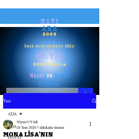
mavi
ADA
2002
Emek veren herkesin ADAsı
25.yıl
2002 Mayıs
Hayat
ve
Sanat
DERGİSİ
Yazı
HAYAT
ADA
Niyazi UYAR
SANAT
ADA
26 Tem 2020
7 dakikada okunur
MONA LİSA'NIN
HAYAT
GİRİŞ YAP