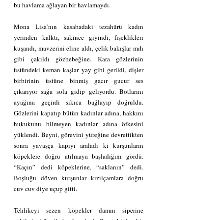
bu havlama ağlayan bir havlamaydı.
Mona Lisa’nın kasabadaki tezahürü kadın 
yerinden kalktı, sakince giyindi, fişeklikleri 
kuşandı, mavzerini eline aldı, çelik bakışlar mıh 
gibi çakıldı gözbebeğine. Kara gözlerinin 
üstündeki keman kaşlar yay gibi gerildi, dişler 
birbirinin üstüne binmiş gacır gucur ses 
çıkarıyor sağa sola gidip geliyordu. Botlarını 
ayağına geçirdi sıkıca bağlayıp doğruldu. 
Gözlerini kapatıp bütün kadınlar adına, hakkını 
hukukunu bilmeyen kadınlar adına öfkesini 
yüklendi. Beyni, görevini yüreğine devrettikten 
sonra yavaşça kapıyı araladı ki kurşunların 
köpeklere doğru atılmaya başladığını gördü. 
“Kaçın” dedi köpeklerine, “saklanın” dedi. 
Boşluğu döven kurşunlar kızılçamlara doğru 
cuv cuv diye uçup gitti.
Tehlikeyi sezen köpekler damın siperine 