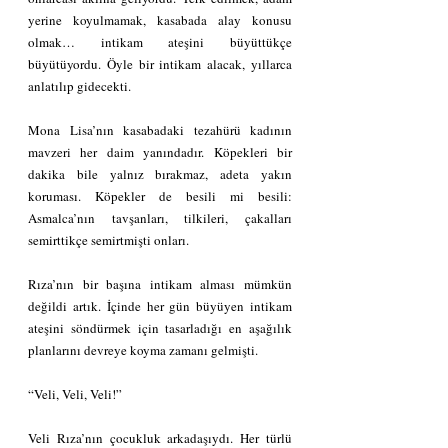
yerine koyulmamak, kasabada alay konusu 
olmak… intikam ateşini büyüttükçe 
büyütüyordu. Öyle bir intikam alacak, yıllarca 
anlatılıp gidecekti.
Mona Lisa’nın kasabadaki tezahürü kadının 
mavzeri her daim yanındadır. Köpekleri bir 
dakika bile yalnız bırakmaz, adeta yakın 
koruması. Köpekler de besili mi besili: 
Asmalca’nın tavşanları, tilkileri, çakalları 
semirttikçe semirtmişti onları.
Rıza’nın bir başına intikam alması mümkün 
değildi artık. İçinde her gün büyüyen intikam 
ateşini söndürmek için tasarladığı en aşağılık 
planlarını devreye koyma zamanı gelmişti.
“Veli, Veli, Veli!”
Veli Rıza’nın çocukluk arkadaşıydı. Her türlü 