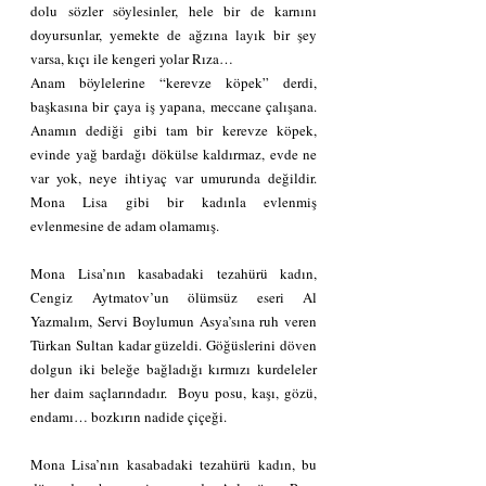
dolu sözler söylesinler, hele bir de karnını 
doyursunlar, yemekte de ağzına layık bir şey 
varsa, kıçı ile kengeri yolar Rıza…
Anam böylelerine “kerevze köpek” derdi, 
başkasına bir çaya iş yapana, meccane çalışana. 
Anamın dediği gibi tam bir kerevze köpek, 
evinde yağ bardağı dökülse kaldırmaz, evde ne 
var yok, neye ihtiyaç var umurunda değildir. 
Mona Lisa gibi bir kadınla evlenmiş 
evlenmesine de adam olamamış.
Mona Lisa’nın kasabadaki tezahürü kadın, 
Cengiz Aytmatov’un ölümsüz eseri Al 
Yazmalım, Servi Boylumun Asya’sına ruh veren 
Türkan Sultan kadar güzeldi. Göğüslerini döven 
dolgun iki beleğe bağladığı kırmızı kurdeleler 
her daim saçlarındadır.  Boyu posu, kaşı, gözü, 
endamı… bozkırın nadide çiçeği.
Mona Lisa’nın kasabadaki tezahürü kadın, bu 