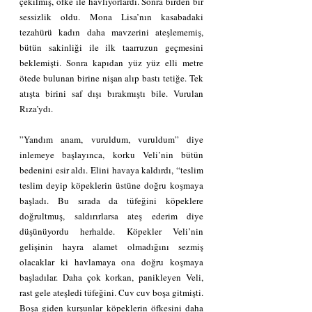
çekilmiş, öfke ile havlıyorlardı. Sonra birden bir 
sessizlik oldu. Mona Lisa’nın kasabadaki 
tezahürü kadın daha mavzerini ateşlememiş, 
bütün sakinliği ile ilk taarruzun geçmesini 
beklemişti. Sonra kapıdan yüz yüz elli metre 
ötede bulunan birine nişan alıp bastı tetiğe. Tek 
atışta birini saf dışı bırakmıştı bile. Vurulan 
Rıza’ydı.
”Yandım anam, vuruldum, vuruldum” diye 
inlemeye başlayınca, korku Veli’nin bütün 
bedenini esir aldı. Elini havaya kaldırdı, “teslim 
teslim deyip köpeklerin üstüne doğru koşmaya 
başladı. Bu sırada da tüfeğini köpeklere 
doğrultmuş, saldırırlarsa ateş ederim diye 
düşünüyordu herhalde. Köpekler Veli’nin 
gelişinin hayra alamet olmadığını sezmiş 
olacaklar ki havlamaya ona doğru koşmaya 
başladılar. Daha çok korkan, panikleyen Veli, 
rast gele ateşledi tüfeğini. Cuv cuv boşa gitmişti. 
Boşa giden kurşunlar köpeklerin öfkesini daha 