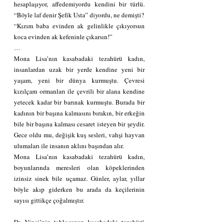
hesaplaşıyor, affedemiyordu kendini bir türlü. 
“Böyle laf denir Şefik Usta” diyordu, ne demişti?
“Kızım baba evinden ak gelinlikle çıkıyorsun 
koca evinden ak kefeninle çıkarsın!”
…
Mona Lisa’nın kasabadaki tezahürü kadın, 
insanlardan uzak bir yerde kendine yeni bir 
yaşam, yeni bir dünya kurmuştu. Çevresi 
kızılçam ormanları ile çevrili bir alana kendine 
yetecek kadar bir barınak kurmuştu. Burada bir 
kadının bir başına kalmasını bırakın, bir erkeğin 
bile bir başına kalması cesaret isteyen bir şeydir. 
Gece oldu mu, değişik kuş sesleri, vahşi hayvan 
ulumaları ile insanın aklını başından alır.
Mona Lisa’nın kasabadaki tezahürü kadın, 
boyunlarında meresleri olan köpeklerinden 
izinsiz sinek bile uçamaz. Günler, aylar, yıllar 
böyle akıp giderken bu arada da keçilerinin 
sayısı gittikçe çoğalmıştır.