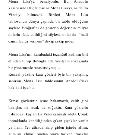
Mona Lisa’ya benziyordu. Bu Anadolu 
kasabasında hiç kimse ne Mona Lisa’yı, ne de Da 
Vinci’yi bilmezdi. Birileri Mona Lisa 
tablosunun dünya çapında bir tablo olduğunu 
söylese fotoğrafını da gösterip değerinin milyar 
dolarla ifade edildiğini söylese, onlar da  “hadi 
canım kuruş vermem” deyip çekip gider.
Mona Lisa’nın kasabadaki tezahürü kadının biri 
elinden tutup Beyoğlu’nda Yeşilçam sokağında 
bir yönetmenle tanıştırsaymış…
Kumral yüzüne kara gözleri öyle bir yakışmış, 
sanırsın Mona Lisa tablosunun Anadolu’daki 
hakikati işte bu. 
Kimse gözlerinin içine bakamazdı, çelik gibi 
bakışlar, ne sıcak ne soğuktu. Kara gözlerin 
üstündeki kaşları Da Vinci çizmişti adeta. Çorak 
topraklarda kendiliğinden çıkan çiçekler vardır 
ya hani. Yer altında akıp giden içinde altını, 
gümüşü, elması oradan oraya taşıyan ırmaklar 