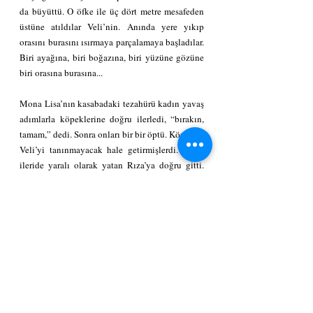
da büyüttü. O öfke ile üç dört metre mesafeden 
üstüne atıldılar Veli’nin. Anında yere yıkıp 
orasını burasını ısırmaya parçalamaya başladılar. 
Biri ayağına, biri boğazına, biri yüzüne gözüne 
biri orasına burasına...
Mona Lisa’nın kasabadaki tezahürü kadın yavaş 
adımlarla köpeklerine doğru ilerledi, “bırakın, 
tamam,” dedi. Sonra onları bir bir öptü. Köpekler 
Veli’yi tanınmayacak hale getirmişlerdi. Sonra 
ileride yaralı olarak yatan Rıza’ya doğru gitti. 
Rıza inliyor, bir taraftan da ağlıyordu.  Yanına 
vardı, okkalı bir tükürükle yıkadı suratını.
“Sen dedi, tanıdığımdan daha aşağılık 
biriymişsin, sen adi, iğrenç bir yaratıksın, sen 
eşini kıskanmayan domuzdan daha şerefsizsin, 
sen… Öfkesini kontrol edemedi Rıza’nın 
suratına öyle bir şamar yapıştırdı ki Asmalca 
Kaşı, Metreslik Tepesi, çaydan öte yaka, 