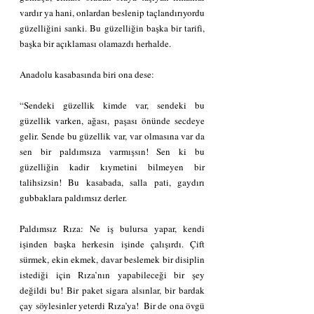
vardır ya hani, onlardan beslenip taçlandırıyordu 
güzelliğini sanki. Bu güzelliğin başka bir tarifi, 
başka bir açıklaması olamazdı herhalde.
Anadolu kasabasında biri ona dese:
“Sendeki güzellik kimde var, sendeki bu 
güzellik varken, ağası, paşası önünde secdeye 
gelir. Sende bu güzellik var, var olmasına var da 
sen bir paldımsıza varmışsın! Sen ki bu 
güzelliğin kadir kıymetini bilmeyen bir 
talihsizsin! Bu kasabada, salla pati, gaydırı 
gubbaklara paldımsız derler.
Paldımsız Rıza: Ne iş bulursa yapar, kendi 
işinden başka herkesin işinde çalışırdı. Çift 
sürmek, ekin ekmek, davar beslemek bir disiplin 
istediği için Rıza’nın yapabileceği bir şey 
değildi bu! Bir paket sigara alsınlar, bir bardak 
çay söylesinler yeterdi Rıza’ya!  Bir de ona övgü 