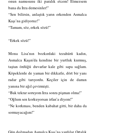
onun namusunu iki paralık etcem! Etmezsem 
bana da Irza demesinler!”
“Sen bilirsin, anlaştık yarın erkenden Asmalca 
Kaşı’na gidiyoruz!”
“Tamam, söz, erkek sözü!”
“Erkek sözü!”
Mona Lisa’nın bozkırdaki tezahürü kadın, 
Asmalca Kaşın’da kendine bir yurtluk kurmuş, 
taştan ördüğü duvarlar kale gibi sapa sağlam. 
Köpeklerde de yaman bir dikkatle, dört bir yanı 
radar gibi tarıyordu. Keçiler için de damın 
yanına bir ağıl çevirmişti.
“Bak tekrar soruyom Irza sonra pişman olma!”
“Oğlum sen korkuyorsan irfan’a diyem!”
“Ne korkması, benden kabahat gitti, bir daha da 
sormayacağım!”
Gün doğmadan Asmalca Kaşı’na vardılar. Ortalık 