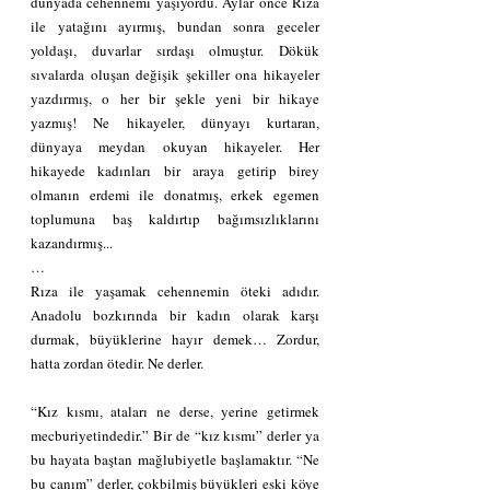
dünyada cehennemi yaşıyordu. Aylar önce Rıza 
ile yatağını ayırmış, bundan sonra geceler 
yoldaşı, duvarlar sırdaşı olmuştur. Dökük 
sıvalarda oluşan değişik şekiller ona hikayeler 
yazdırmış, o her bir şekle yeni bir hikaye 
yazmış! Ne hikayeler, dünyayı kurtaran, 
dünyaya meydan okuyan hikayeler. Her 
hikayede kadınları bir araya getirip birey 
olmanın erdemi ile donatmış, erkek egemen 
toplumuna baş kaldırtıp bağımsızlıklarını 
kazandırmış...
…
Rıza ile yaşamak cehennemin öteki adıdır. 
Anadolu bozkırında bir kadın olarak karşı 
durmak, büyüklerine hayır demek… Zordur, 
hatta zordan ötedir. Ne derler.
“Kız kısmı, ataları ne derse, yerine getirmek 
mecburiyetindedir.” Bir de “kız kısmı” derler ya 
bu hayata baştan mağlubiyetle başlamaktır. “Ne 
bu canım” derler, çokbilmiş büyükleri eski köye 