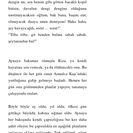
dengin mi, sen benim gibi götten bacaklı kopil 
birisin, davulun dengi dengine olduğunu 
unutmayacaksın oğlum, bak bana, başım ırat, 
olmayacak duaya amin demiyom! Haha haha, 
şey havaya ağdı, sorut … sorut!”
“Töbe töbe, git benden bulma sabah sabah, 
şeytanından bul!”
Aynaya bakamaz olmuştu Rıza, ya kendi 
hayatına son verecek, ya da öldürecekti onu. Bu 
düşünce ile her gün onun Asmalca Kaşı’ndaki 
yurtluğuna gidip gelmeye başladı. Hemen her 
gün ona görünmeden planlar yapıyor, tanımaya 
çalışıyordu oraları.
Böyle böyle ay oldu, yıl oldu, öfkesi gün 
gittikçe büyüdü, kabına sığmaz oldu. Aynaya 
her bakışında kendi çapsızlığına bir kez daha 
şahit oluyor, bu çapsızlıkla en aşağılık planların 
onlarcası aklına geliyordu. Terk edilmek, adam 