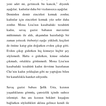
yeni adet mi, getirecek bu kancık,” diyerek 
aşağılar;  kadınlar daha bir vicdansızca aşağılar.
Demirden demir zincirleri kırmak zordur, 
kadınlar için zincirleri kırmak yüz sefer daha 
zordur. Mona Lisa’nın kasabadaki tezahürü 
kadın, savaş gazisi babanın mavzerini 
mühimmatı ile aldı, akşamdan hazırladığı bir 
zaman yetecek öteberiyi eşeğe yükledi, keçileri 
de önüne katıp gün doğarken evden çıkıp gitti. 
Evden çıkıp giderken hiç kimseye hiçbir şey 
söylemedi. Hatta o giderken, kimse odadan 
çıkmadı, ortalıkta görünmedi. Mona Lisa’nın 
kasabadaki tezahürü kadın devrime hazırlanan 
Che’nin kadın yoldaşları gibi ne yaptığını bilen 
bir kararlılıkla hareket ediyordu.
Savaş gazisi babası Şefik Usta, kızının 
yaşadıklarını görmüş, çaresizlik içinde sadece 
izlemişti. Ara ara kızının bekâret kuşağını 
bağlarken söyledikleri aklına gelince kendi ile 