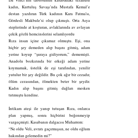
Da Vinci’nin tablosunun kasabadaki tezahürü 
kadın, Kurtuluş Savaşı’nda Mustafa Kemal’e 
destan yazdıran Türk kadının Kara Fatma’sı, 
Gördesli Makbule’si olup çıkmıştı. Orta Asya 
steplerinde at koşturan, avlaklarında av avlayan 
çekik gözlü hemcinslerini selamlıyordu
Rıza insan içine çıkamaz olmuştu. Eşi, ona 
hiçbir şey demeden alıp başını gitmiş, adam 
yerine koyup “şuraya gidiyorum,” dememişti. 
Anadolu bozkırında bir erkeği adam yerine 
koymamak, üstelik de eşi tarafından, yenilir 
yutulur bir şey değildir. Bu çok ağır bir cezadır, 
ölüm cezasından, ölmekten beter bir şeydir. 
Kadın alıp başını gitmiş dağları mesken 
tutmuştu kendine.
İntikam ateşi ile yanıp tutuşan Rıza, onlarca 
plan yapmış, sonra hiçbirini beğenmeyip 
vazgeçmişti. Kasabanın dalgacısı Muharrem:
“Ne oldu Veli, avratı gaçırmışsın, ne oldu oğlum 
hakından gelemedin mi?”