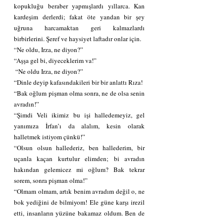
kopukluğu beraber yapmışlardı yıllarca. Kan 
kardeşim derlerdi; fakat öte yandan bir şey 
uğruna harcamaktan geri kalmazlardı 
birbirlerini. Şeref ve haysiyet laftadır onlar için.
“Ne oldu, Irza, ne diyon?”
“Aşşa gel bi, diyeceklerim va!”
 “Ne oldu Irza, ne diyon?”
“Dinle deyip kafasındakileri bir bir anlattı Rıza!
“Bak oğlum pişman olma sonra, ne de olsa senin 
avradın!”
“Şimdi Veli ikimiz bu işi halledemeyiz, gel 
yanımıza İrfan’ı da alalım, kesin olarak 
halletmek istiyom çünkü!”
“Olsun olsun hallederiz, ben hallederim, bir 
uçanla kaçan kurtulur elimden; bi avradın 
hakından gelemicez mi oğlum? Bak tekrar 
sorem, sonra pişman olma!”
“Olmam olmam, artık benim avradım değil o, ne 
bok yediğini de bilmiyom! Ele güne karşı irezil 
etti, insanların yüzüne bakamaz oldum. Ben de 