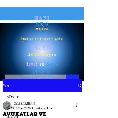
mavi
ADA
2002
Emek veren herkesin ADAsı
25.yıl
2002 Mayıs
Hayat
ve
Sanat
DERGİSİ
Yazı
HAYAT
ADA
Zeki SARIHAN
SANAT
ADA
13 Tem 2020
3 dakikada okunur
AVUKATLAR VE
HAYAT
GİRİŞ YAP