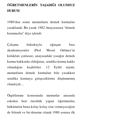
ÖĞRETMENLERİN YAŞADIĞI OLUMSUZ 
DURUM
1980’den sonra memurların dernek kurmaları 
yasaklandı. Bu yasak 1982 Anayasasına “dernek 
kuramazlar” diye işlendi.
Çalışma hukukuyla uğraşan bazı 
akademisyenler (Prof. Mesut Gülmez’in 
kulakları çınlasın), anayasadaki yasağın dernek 
kurma hakkında olduğunu, sendika kurma hakkı 
olmadığını keşfettiler. 12 Eylül rejimi, 
memurların dernek kurmaları bile yasakken 
sendika kurmaya girişeceklerini düşünmemiş 
olmalıydı…
Örgütlenme konusunda memurlar arasında 
eskiden beri öncülük yapan öğretmenler, 
hükümetin buna kolay kolay izin vermeyeceğini 
de bilerek ve bir deneme olarak 1980 sonrası ilk 