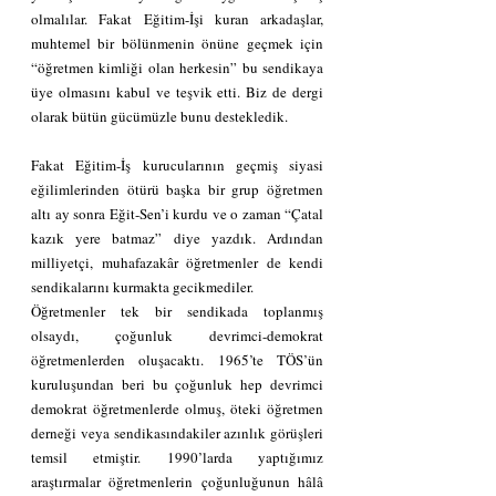
olmalılar. Fakat Eğitim-İşi kuran arkadaşlar, 
muhtemel bir bölünmenin önüne geçmek için 
“öğretmen kimliği olan herkesin” bu sendikaya 
üye olmasını kabul ve teşvik etti. Biz de dergi 
olarak bütün gücümüzle bunu destekledik.
Fakat Eğitim-İş kurucularının geçmiş siyasi 
eğilimlerinden ötürü başka bir grup öğretmen 
altı ay sonra Eğit-Sen’i kurdu ve o zaman “Çatal 
kazık yere batmaz” diye yazdık. Ardından 
milliyetçi, muhafazakâr öğretmenler de kendi 
sendikalarını kurmakta gecikmediler.
Öğretmenler tek bir sendikada toplanmış 
olsaydı, çoğunluk devrimci-demokrat 
öğretmenlerden oluşacaktı. 1965’te TÖS’ün 
kuruluşundan beri bu çoğunluk hep devrimci 
demokrat öğretmenlerde olmuş, öteki öğretmen 
derneği veya sendikasındakiler azınlık görüşleri 
temsil etmiştir. 1990’larda yaptığımız 
araştırmalar öğretmenlerin çoğunluğunun hâlâ 