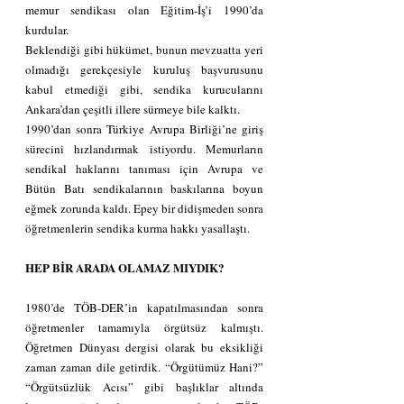
memur sendikası olan Eğitim-İş’i 1990’da 
kurdular.
Beklendiği gibi hükümet, bunun mevzuatta yeri 
olmadığı gerekçesiyle kuruluş başvurusunu 
kabul etmediği gibi, sendika kurucularını 
Ankara’dan çeşitli illere sürmeye bile kalktı.
1990’dan sonra Türkiye Avrupa Birliği’ne giriş 
sürecini hızlandırmak istiyordu. Memurların 
sendikal haklarını tanıması için Avrupa ve 
Bütün Batı sendikalarının baskılarına boyun 
eğmek zorunda kaldı. Epey bir didişmeden sonra 
öğretmenlerin sendika kurma hakkı yasallaştı.
HEP BİR ARADA OLAMAZ MIYDIK?
1980’de TÖB-DER’in kapatılmasından sonra 
öğretmenler tamamıyla örgütsüz kalmıştı. 
Öğretmen Dünyası dergisi olarak bu eksikliği 
zaman zaman dile getirdik. “Örgütümüz Hani?” 
“Örgütsüzlük Acısı” gibi başlıklar altında 