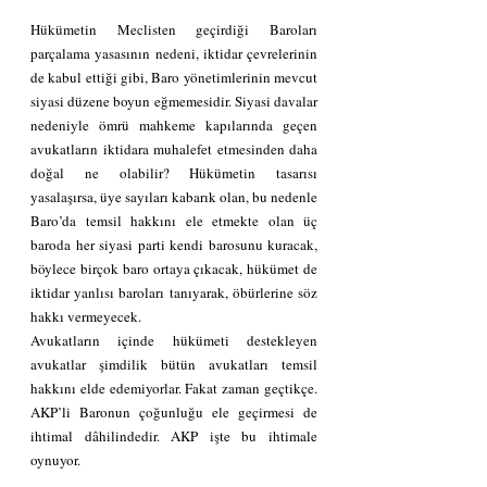
Hükümetin Meclisten geçirdiği Baroları 
parçalama yasasının nedeni, iktidar çevrelerinin 
de kabul ettiği gibi, Baro yönetimlerinin mevcut 
siyasi düzene boyun eğmemesidir. Siyasi davalar 
nedeniyle ömrü mahkeme kapılarında geçen 
avukatların iktidara muhalefet etmesinden daha 
doğal ne olabilir? Hükümetin tasarısı 
yasalaşırsa, üye sayıları kabarık olan, bu nedenle 
Baro’da temsil hakkını ele etmekte olan üç 
baroda her siyasi parti kendi barosunu kuracak, 
böylece birçok baro ortaya çıkacak, hükümet de 
iktidar yanlısı baroları tanıyarak, öbürlerine söz 
hakkı vermeyecek.
Avukatların içinde hükümeti destekleyen 
avukatlar şimdilik bütün avukatları temsil 
hakkını elde edemiyorlar. Fakat zaman geçtikçe. 
AKP’li Baronun çoğunluğu ele geçirmesi de 
ihtimal dâhilindedir. AKP işte bu ihtimale 
oynuyor.