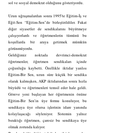
sol ve sosyal demokrat olduğunu gösteriyordu.
Uzun uğraşmalardan sonra 1995'te Eğitim-İş ve 
Eğit-Sen “Eğitim-Sen”de birleştirildiler. Fakat 
diğer siyasetler de sendikalarını büyütmeye 
çalışıyorlardı ve öğretmenlerin tümünü bu 
koşullarda bir araya getirmek mümkün 
görünmüyordu.
Geldiğimiz noktada devrimci-demokrat 
öğretmenler, öğretmen sendikaları içinde 
çoğunluğu kaybetti. Özellikle iktidar yanlısı 
Eğitim-Bir Sen, uzun süre küçük bir sendika 
olarak kalmışken, AKP iktidarından sonra hızla 
büyüdü ve öğretmenleri temsil eder hale geldi. 
Göreve yeni başlayan her öğretmenin önüne 
Eğitim-Bir Sen’in üye formu konuluyor, bu 
sendikaya üye olursa işlerinin idare yanında 
kolaylaşacağı söyleniyor. Sistemin yalnız 
bıraktığı öğretmen, çaresiz bu sendikaya üye 
olmak zorunda kalıyor.