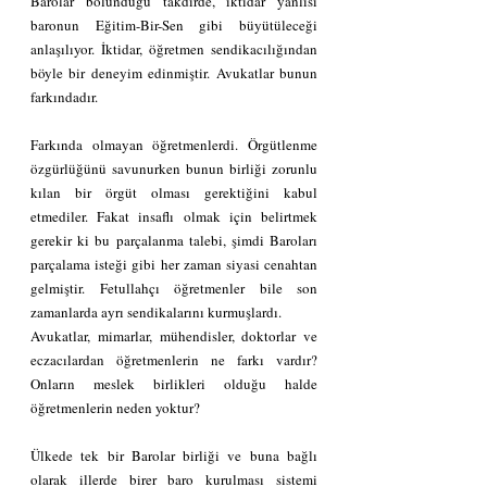
Barolar bölündüğü takdirde, iktidar yanlısı 
baronun Eğitim-Bir-Sen gibi büyütüleceği 
anlaşılıyor. İktidar, öğretmen sendikacılığından 
böyle bir deneyim edinmiştir. Avukatlar bunun 
farkındadır.
Farkında olmayan öğretmenlerdi. Örgütlenme 
özgürlüğünü savunurken bunun birliği zorunlu 
kılan bir örgüt olması gerektiğini kabul 
etmediler. Fakat insaflı olmak için belirtmek 
gerekir ki bu parçalanma talebi, şimdi Baroları 
parçalama isteği gibi her zaman siyasi cenahtan 
gelmiştir. Fetullahçı öğretmenler bile son 
zamanlarda ayrı sendikalarını kurmuşlardı.
Avukatlar, mimarlar, mühendisler, doktorlar ve 
eczacılardan öğretmenlerin ne farkı vardır? 
Onların meslek birlikleri olduğu halde 
öğretmenlerin neden yoktur?
Ülkede tek bir Barolar birliği ve buna bağlı 
olarak illerde birer baro kurulması sistemi 