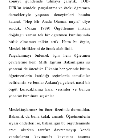
konuyu gündemde tutmaya çalıştık. TÖB-
DER’in içindeki parçalanma ve öteki öğretmen 
dernekleriyle yaşanan deneyimleri hesaba 
katarak “Hep Bir Arada Olamaz mıyız” diye 
sorduk. (Nisan 1989) Örgütlenme imkânı 
doğduğu zaman tek bir öğretmen kuruluşunda 
birlik olmamızı telkin ettik. Hatta bu örgüt, 
Meslek birliklerini de örnek alabilirdi.
Parçalanmayı önlemek için hem öğretmen 
çevrelerine hem Millî Eğitim Bakanlığına şu 
yöntemi de önerdik: Ülkenin her yerinde bütün 
öğretmenlerin katıldığı seçimlerde temsilciler 
belirlensin ve bunlar Ankara'ya gelerek nasıl bir 
örgüt kuracaklarına karar versinler ve bunun 
yönetim kurulunu seçsinler.
Meslektaşlarımız bu öneri üzerinde durmadılar. 
Bakanlık da buna kulak asmadı. Öğretmenlerin 
siyasi önderleri ise, bakanlığın bu örgütlenmede 
aracı olurken tarafsız davranmayıp kendi 
yandaşlarını kayıracağı kaygısını taşımış 