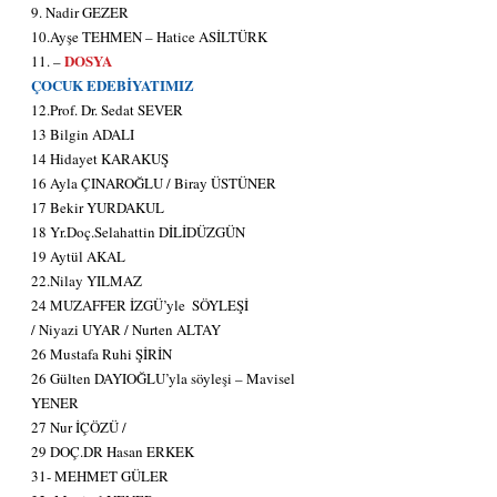
9. Nadir GEZER
10.Ayşe TEHMEN – Hatice ASİLTÜRK
 DOSYA 
11. –
ÇOCUK EDEBİYATIMIZ 
12.Prof. Dr. Sedat SEVER
13 Bilgin ADALI
14 Hidayet KARAKUŞ
16 Ayla ÇINAROĞLU / Biray ÜSTÜNER
17 Bekir YURDAKUL
18 Yr.Doç.Selahattin DİLİDÜZGÜN
19 Aytül AKAL
22.Nilay YILMAZ
24 MUZAFFER İZGÜ’yle  SÖYLEŞİ
/ Niyazi UYAR / Nurten ALTAY
26 Mustafa Ruhi ŞİRİN
26 Gülten DAYIOĞLU’yla söyleşi – Mavisel 
YENER
27 Nur İÇÖZÜ /
29 DOÇ.DR Hasan ERKEK
31- MEHMET GÜLER