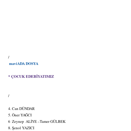
/
 maviADA DOSYA
* ÇOCUK EDEBİYATIMIZ 
/​
4. Can DÜNDAR
5. Öner YAĞCI
6  Zeynep  ALİYE –Tamer GÜLBEK
8. Şenol YAZICI