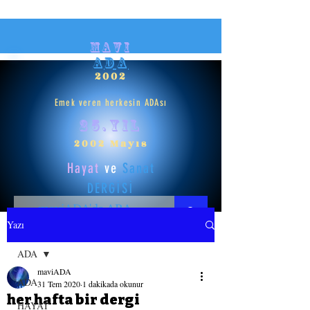
mavi
ADA
2002
Emek veren herkesin ADAsı
25.yıl
2002 Mayıs
Hayat
ve
Sanat
DERGİSİ
Yazı
HAYAT
ADA
maviADA
SANAT
ADA
31 Tem 2020
1 dakikada okunur
her hafta bir dergi
HAYAT
GİRİŞ YAP