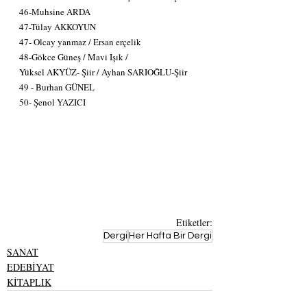
46-Muhsine ARDA
47-Tülay AKKOYUN
47- Olcay yanmaz / Ersan erçelik
48-Gökce Güneş / Mavi Işık /
Yüksel AKYÜZ- Şiir / Ayhan SARIOĞLU-Şiir
49 - Burhan GÜNEL
50- Şenol YAZICI
Etiketler:
Dergi
Her Hafta Bir Dergi
SANAT
EDEBİYAT
KİTAPLIK