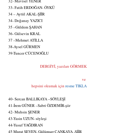
32- Mavisel YENER
33- Fatih ERDOĞAN- ÖYKÜ
34 – Aytül AKAL-ŞİİR
34- Doğanay YAZICI
35 –Güldem ŞAHAN
36- Gülsevin KRAL
37 –Mehmet ATİLLA
38-Aysel GÜRMEN
39-Tuncer CÜCENOĞLU
DERGİYİ, yazıları GÖRMEK
                                                                            ve 
hepsini okumak için
resme TIKLA
40- Sercan BALLIKAYA –SÖYLEŞİ
41-İrem GÜNER –Sabri ÖZDEMİR-şiir
42- Muhsin ŞENER
43-Yasin UZUN- söyleşi
44-Yusuf YAĞDIRAN
45 Murat SEVEN- Gülümser ÇANKAYA -ŞİİR