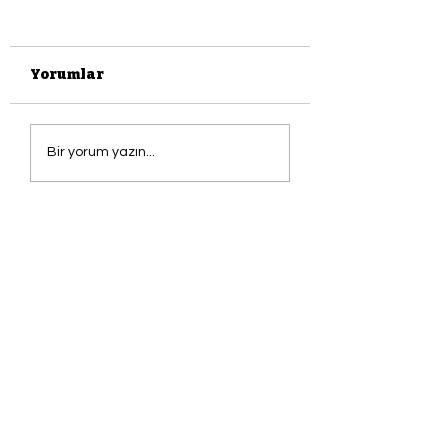
Yorumlar
ADA BAHAR
ADA'dan Herk
Bir yorum yazın...
Armağan