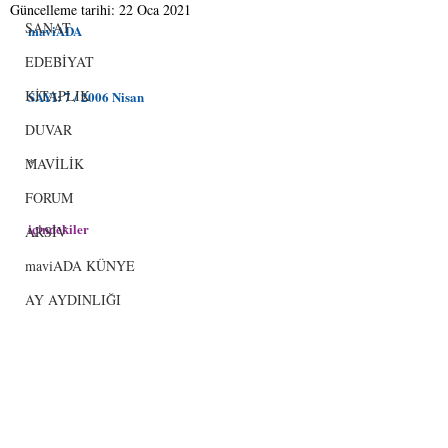
Güncelleme tarihi:
22 Oca 2021
SANAT
maviADA
EDEBİYAT
KİTAPLIK
SAYI: 7 / 2006 Nisan
DUVAR
MAVİLİK
*
FORUM
içindekiler
ARSİV
maviADA KÜNYE
AY AYDINLIĞI