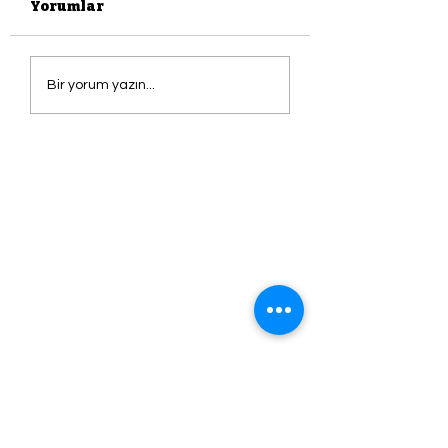
Yorumlar
ADA YAZ
ADA'dan Herkese
Bir yorum yazın...
Armağan