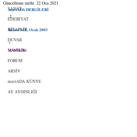
Güncelleme tarihi:
22 Oca 2021
SANAT
maviADA DERGİLERİ 
 2
EDEBİYAT
KİTAPLIK
Kimse-SİZ, Ocak 2003
DUVAR
*
içindekiler
MAVİLİK
FORUM
ARSİV
maviADA KÜNYE
AY AYDINLIĞI