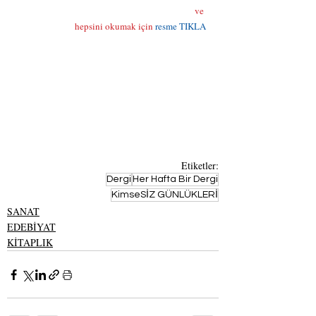
                                                                            ve 
hepsini okumak için
resme TIKLA
Etiketler:
Dergi
Her Hafta Bir Dergi
KimseSİZ GÜNLÜKLERİ
SANAT
EDEBİYAT
KİTAPLIK