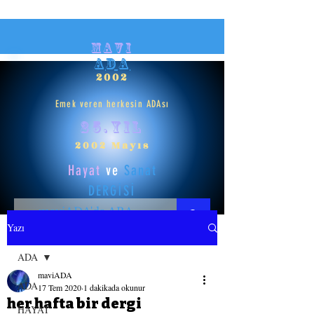
mavi
ADA
2002
Emek veren herkesin ADAsı
25.yıl
2002 Mayıs
Hayat
ve
Sanat
DERGİSİ
Yazı
HAYAT
ADA
maviADA
SANAT
ADA
17 Tem 2020
1 dakikada okunur
her hafta bir dergi
HAYAT
GİRİŞ YAP