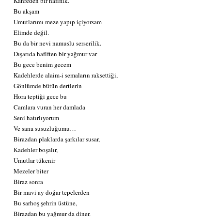
Kahreden bir hafiflik.
Bu akşam
Umutlarımı meze yapıp içiyorsam
Elimde değil.
Bu da bir nevi namuslu serserilik.
Dışarıda hafiften bir yağmur var
Bu gece benim gecem
Kadehlerde alaim-i semaların raksettiği,
Gönlümde bütün dertlerin
Hora teptiği gece bu
Camlara vuran her damlada
Seni hatırlıyorum
Ve sana susuzluğumu…
Birazdan plaklarda şarkılar susar,
Kadehler boşalır,
Umutlar tükenir
Mezeler biter
Biraz sonra
Bir mavi ay doğar tepelerden
Bu sarhoş şehrin üstüne,
Birazdan bu yağmur da diner.