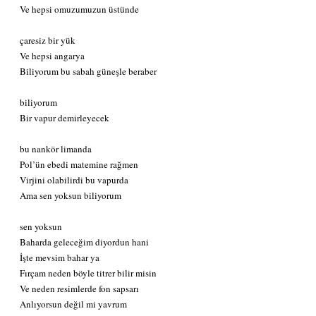
Ve hepsi omuzumuzun üstünde
çaresiz bir yük
Ve hepsi angarya
Biliyorum bu sabah güneşle beraber
biliyorum
Bir vapur demirleyecek
bu nankör limanda
Pol’ün ebedi matemine rağmen
Virjini olabilirdi bu vapurda
Ama sen yoksun biliyorum
sen yoksun
Baharda geleceğim diyordun hani
İşte mevsim bahar ya
Fırçam neden böyle titrer bilir misin
Ve neden resimlerde fon sapsarı
Anlıyorsun değil mi yavrum