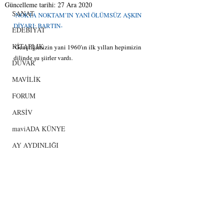
Güncelleme tarihi:
27 Ara 2020
SANAT
-NOKTA NOKTAM’IN YANİ ÖLÜMSÜZ AŞKIN 
DİYARI: BARTIN-
EDEBİYAT
KİTAPLIK
 Gençliğimizin yani 1960'ın ilk yılları hepimizin 
dilinde şu şiirler vardı.
DUVAR
MAVİLİK
FORUM
ARSİV
maviADA KÜNYE
AY AYDINLIĞI