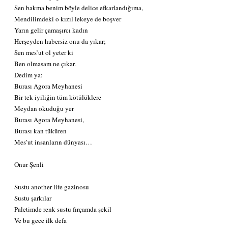
Sen bakma benim böyle delice efkarlandığıma,
Mendilimdeki o kızıl lekeye de boşver
Yarın gelir çamaşırcı kadın
Herşeyden habersiz onu da yıkar;
Sen mes’ut ol yeter ki
Ben olmasam ne çıkar.
Dedim ya:
Burası Agora Meyhanesi
Bir tek iyiliğin tüm kötülüklere
Meydan okuduğu yer
Burası Agora Meyhanesi,
Burası kan tüküren
Mes’ut insanların dünyası…
Onur Şenli
Sustu another life gazinosu
Sustu şarkılar
Paletimde renk sustu fırçamda şekil
Ve bu gece ilk defa