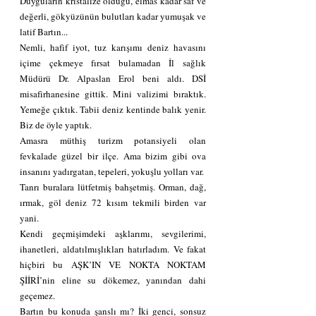
Duyguların kristalize olduğu, elmas kadar saf ve 
değerli, gökyüzünün bulutları kadar yumuşak ve 
latif Bartın...
Nemli, hafif iyot, tuz karışımı deniz havasını 
içime çekmeye fırsat bulamadan İl sağlık 
Müdürü Dr. Alpaslan Erol beni aldı. DSİ 
misafirhanesine gittik. Mini valizimi bıraktık. 
Yemeğe çıktık. Tabii deniz kentinde balık yenir. 
Biz de öyle yaptık.
Amasra müthiş turizm potansiyeli olan 
fevkalade güzel bir ilçe. Ama bizim gibi ova 
insanını yadırgatan, tepeleri, yokuşlu yolları var.
Tanrı buralara lütfetmiş bahşetmiş. Orman, dağ, 
ırmak, göl deniz 72 kısım tekmili birden var 
yani.
Kendi geçmişimdeki aşklarımı, sevgilerimi, 
ihanetleri, aldatılmışlıkları hatırladım. Ve fakat 
hiçbiri bu AŞK’IN VE NOKTA NOKTAM 
ŞİİRİ’nin eline su dökemez, yanından dahi 
geçemez.
Bartın bu konuda şanslı mı? İki genci, sonsuz 