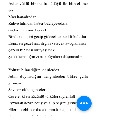
Asker yüklü bir trenin düdüğü ile bitecek her 
şey
Marı kanadından
Kahve falından haber bekleyeceksin
Saçların alnına düşecek
Bir duman gibi geçip gidecek en renkli bulutlar
Deniz en güzel maviliğini verecek avuçlarımıza
Şarkılı bir masaldır yaşamak
Şafak karanlığın zaman rüyaların düşmanıdır
Yolunu bilmediğim şehirlerden
Adını duymadığım zenginlerden birine gelin 
gitmişsin
Sevmez oldum geceleri
Geceler ki en hüzünlü türküler söylenirdi
Eyvallah deyip her şeye alıp başımı gitmeliyim
Ellerim cebimde dudaklarımda hep o ıslık
Düşen yıldızlardan başkasını sevmeyeceğim 
artık
Köşebaşlarında serhoş şarkıları söyleyeceğim 