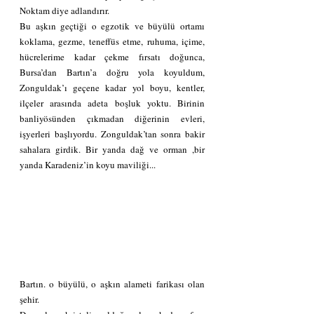
Noktam diye adlandırır.
Bu aşkın geçtiği o egzotik ve büyülü ortamı 
koklama, gezme, teneffüs etme, ruhuma, içime, 
hücrelerime kadar çekme fırsatı doğunca, 
Bursa’dan Bartın’a doğru yola koyuldum, 
Zonguldak’ı geçene kadar yol boyu, kentler, 
ilçeler arasında adeta boşluk yoktu. Birinin 
banliyösünden çıkmadan diğerinin evleri, 
işyerleri başlıyordu. Zonguldak’tan sonra bakir 
sahalara girdik. Bir yanda dağ ve orman ,bir 
yanda Karadeniz’in koyu maviliği...
Bartın. o büyülü, o aşkın alameti farikası olan 
şehir.