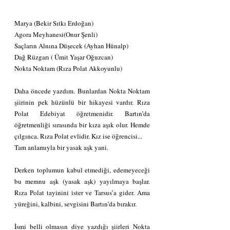
Marya (Bekir Sıtkı Erdoğan)
Agora Meyhanesi(Onur Şenli)
Saçların Alnına Düşecek (Ayhan Hünalp)
Dağ Rüzgarı ( Ümit Yaşar Oğuzcan)
Nokta Noktam (Rıza Polat Akkoyunlu)
Daha öncede yazdım. Bunlardan Nokta Noktam 
şiirinin pek hüzünlü bir hikayesi vardır. Rıza 
Polat Edebiyat öğretmenidir. Bartın’da 
öğretmenliği sırasında bir kıza aşık olur. Hemde 
çılgınca. Rıza Polat evlidir. Kız ise öğrencisi...
Tam anlamıyla bir yasak aşk yani.
Derken toplumun kabul etmediği, edemeyeceği 
bu memnu aşk (yasak aşk) yayılmaya başlar. 
Rıza Polat tayinini ister ve Tarsus’a gider. Ama 
yüreğini, kalbini, sevgisini Bartın’da bırakır.
İsmi belli olmasın diye yazdığı şiirleri Nokta 