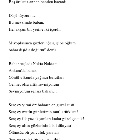
Baş örtüsüz annen benden kaçardı.
Düşünüyorum…
Bu mevsimde baban,
Her akşam bir yerine iki içerdi.
Miyoplaşınca gözleri “Şair, iç be oğlum
bahar dişidir doğurur” derdi….
..
Bahar başladı Nokta Noktam.
Ankara’da bahar,
Gönül ufkunda yağmur bulutları
Cennet olsa artik sevmiyorum
Sevmiyorum sensiz baharı…
..
Sen; ey yirmi ört baharın en güzel süsü!
Sen; ey mutlu günlerimin mutlu türküsü!
Sen; ey ilk yaz akşamları kadar güzel çocuk!
Sen; ey altın gözlerinin hisli dünyası!
Ölümsüz bir yolculuk yaratan
Sen; ey çıplak bir hançer gibi!