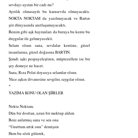
sevdayı ayıran bir cadı mı?
Ayrılık olmasaydı bu karasevda olmayacaktı. 
NOKTA NOKTAM da yazılmayacak ve Bartın 
şiir dünyasında anıtlaşamayacaktı.
Benim gibi aşk hayranları da buraya bu kente bu 
duygular ile gelmeyecekti.
Selam olsun sana, sevdalar kentine, güzel 
insanlarına, güzel doğasına BARTIN.
Şimdi aşkı pespayeleştiren, müptezellere ise bir 
şey demeye ne hacet.
Sana, Rıza Polat doyasıya selamlar olsun.
Yüce aşkın divanesine sevgiler, saygılar olsun.
*
YAZIMA KONU OLAN ŞİİRLER
Nokta Noktam.
Dün bir dosttan, uzun bir mektup aldım
Beni anlatmış sana ve sen ona
“Unuttum artık onu” demişsin
Hem bu sözü gülerek,