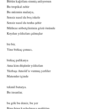
Bütün kağıtlara sinmiş anlıyorsun
Bu tropikal zehir
Bu müzmin malarya,
Sensiz nasıl da boş iskele
Sensiz nasıl da tenha şehir
Müfreze nöbetçilerinin gözü önünde
Koydan yıldızları çalmışlar
bir bir,
Yine birkaç çımacı,
birkaç palikarya
Ama kim düşünür yıldızları
Yüzbaşı Arnold’u vurmuş yerliler
Matemler içinde
tekmil batarya.
Bu insanlar,
bu gök bu deniz, bu yer
Birer birer kaybolmaya mahküm,