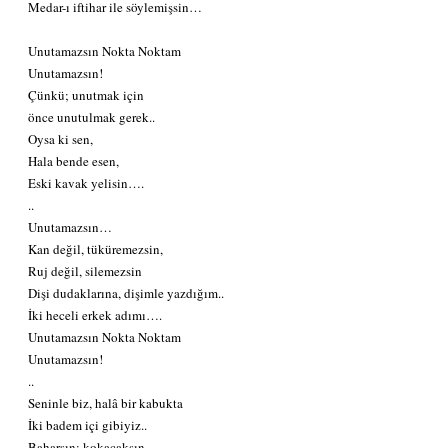
Medar-ı iftihar ile söylemişsin…
Unutamazsın Nokta Noktam
Unutamazsın!
Çünkü; unutmak için
önce unutulmak gerek..
Oysa ki sen,
Hala bende esen,
Eski kavak yelisin….
..
Unutamazsın…
Kan değil, tüküremezsin,
Ruj değil, silemezsin
Dişi dudaklarına, dişimle yazdığım..
İki heceli erkek adımı….
Unutamazsın Nokta Noktam
Unutamazsın!
..
Seninle biz, halâ bir kabukta
İki badem içi gibiyiz..
Baharsın; kokacaksın..