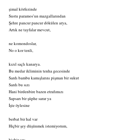
şimal körfezinde
Sustu paramos’un mazgallarından
Şehre pancur pancur dökülen arya,
Artık ne tayfalar mevcut,
ne komondoslar,
No o kor tenli,
kızıl saçlı kanarya.
Bu medar ikliminin tenha gecesinde
Sardı bambu kamışlarını pişman bir sukut
Sardı bu sızı
Hani birdenbire bazen etrafımızı
Sapsarı bir şüphe sarar ya
İşte öylesine
berbat bir hal var
Hiçbir şey düşünmek istemiyorum,
hiçbir şey