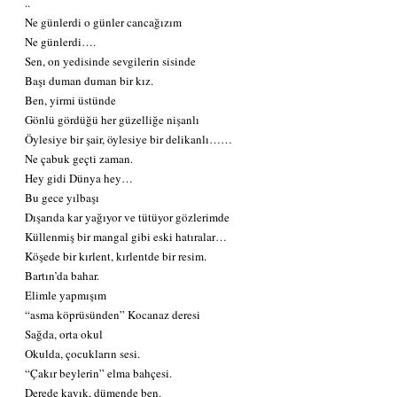
..
Ne günlerdi o günler cancağızım
Ne günlerdi….
Sen, on yedisinde sevgilerin sisinde
Başı duman duman bir kız.
Ben, yirmi üstünde
Gönlü gördüğü her güzelliğe nişanlı
Öylesiye bir şair, öylesiye bir delikanlı……
Ne çabuk geçti zaman.
Hey gidi Dünya hey…
Bu gece yılbaşı
Dışarıda kar yağıyor ve tütüyor gözlerimde
Küllenmiş bir mangal gibi eski hatıralar…
Köşede bir kırlent, kırlentde bir resim.
Bartın’da bahar.
Elimle yapmışım
“asma köprüsünden” Kocanaz deresi
Sağda, orta okul
Okulda, çocukların sesi.
“Çakır beylerin” elma bahçesi.
Derede kayık, dümende ben.