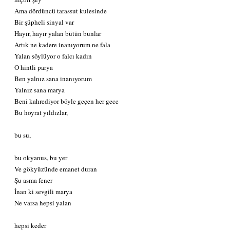
Ama dördüncü tarassut kulesinde
Bir şüpheli sinyal var
Hayır, hayır yalan bütün bunlar
Artık ne kadere inanıyorum ne fala
Yalan söylüyor o falcı kadın
O hintli parya
Ben yalnız sana inanıyorum
Yalnız sana marya
Beni kahrediyor böyle geçen her gece
Bu hoyrat yıldızlar,
bu su,
bu okyanus, bu yer
Ve gökyüzünde emanet duran
Şu asma fener
İnan ki sevgili marya
Ne varsa hepsi yalan
hepsi keder