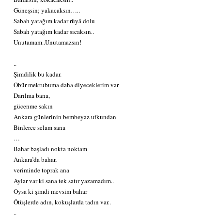
Güneşsin; yakacaksın…..
Sabah yatağım kadar rüyâ dolu
Sabah yatağım kadar sıcaksın..
Unutamam..Unutamazsın!
..
Şimdilik bu kadar.
Öbür mektubuma daha diyeceklerim var
Darılma bana,
gücenme sakın
Ankara günlerinin bembeyaz ufkundan
Binlerce selam sana
…
Bahar başladı nokta noktam
Ankara’da bahar,
veriminde toprak ana
Aylar var ki sana tek satır yazamadım..
Oysa ki şimdi mevsim bahar
Ötüşlerde adın, kokuşlarda tadın var..
..