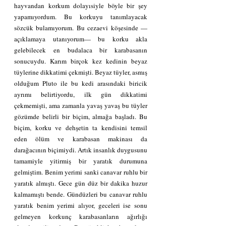
hayvandan korkum dolayısiyle böyle bir şey 
yapamıyordum. Bu korkuyu tanımlayacak 
sözcük bulamıyorum. Bu cezaevi köşesinde —
açıklamaya utanıyorum— bu korku akla 
gelebilecek en budalaca bir karabasanın 
sonucuydu. Karım birçok kez kedinin beyaz 
tüylerine dikkatimi çekmişti. Beyaz tüyler, asmış 
olduğum Pluto ile bu kedi arasındaki biricik 
ayrımı belirtiyordu, ilk gün dikkatimi 
çekmemişti, ama zamanla yavaş yavaş bu tüyler 
gözümde belirli bir biçim, almağa başladı. Bu 
biçim, korku ve dehşetin ta kendisini temsil 
eden ölüm ve karabasan makinası da 
darağacının biçimiydi. Artık insanlık duygusunu 
tamamiyle yitirmiş bir yaratık durumuna 
gelmiştim. Benim yerimi sanki canavar ruhlu bir 
yaratık almıştı. Gece gün düz bir dakika huzur 
kalmamıştı bende. Gündüzleri bu canavar ruhlu 
yaratık benim yerimi alıyor, geceleri ise sonu 
gelmeyen korkunç karabasanların ağırlığı 