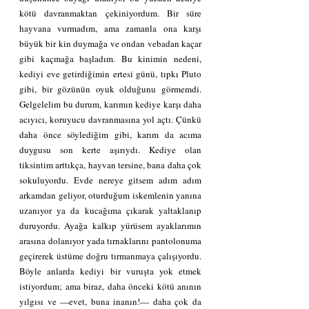
kötü davranmaktan çekiniyordum. Bir süre 
hayvana vurmadım, ama zamanla ona karşı 
büyük bir kin duymağa ve ondan vebadan kaçar 
gibi kaçmağa başladım. Bu kinimin nedeni, 
kediyi eve getirdiğimin ertesi günü, tıpkı Pluto 
gibi, bir gözünün oyuk olduğunu görmemdi. 
Gelgelelim bu durum, karımın kediye karşı daha 
acıyıcı, koruyucu davranmasına yol açtı. Çünkü 
daha önce söylediğim gibi, karım da acıma 
duygusu son kerte aşırıydı. Kediye olan 
tiksintim arttıkça, hayvan tersine, bana daha çok 
sokuluyordu. Evde nereye gitsem adım adım 
arkamdan geliyor, oturduğum iskemlenin yanına 
uzanıyor ya da kucağıma çıkarak yaltaklanıp 
duruyordu. Ayağa kalkıp yürüsem ayaklarımın 
arasına dolanıyor yada tırnaklarını pantolonuma 
geçirerek üstüme doğru tırmanmaya çalışıyordu. 
Böyle anlarda kediyi bir vuruşta yok etmek 
istiyordum; ama biraz, daha önceki kötü anının 
yılgısı ve —evet, buna inanın!— daha çok da 