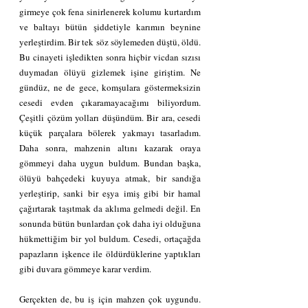
girmeye çok fena sinirlenerek kolumu kurtardım 
ve baltayı bütün şiddetiyle karımın beynine 
yerleştirdim. Bir tek söz söylemeden düştü, öldü. 
Bu cinayeti işledikten sonra hiçbir vicdan sızısı 
duymadan ölüyü gizlemek işine giriştim. Ne 
gündüz, ne de gece, komşulara göstermeksizin 
cesedi evden çıkaramayacağımı biliyordum. 
Çeşitli çözüm yolları düşündüm. Bir ara, cesedi 
küçük parçalara bölerek yakmayı tasarladım. 
Daha sonra, mahzenin altını kazarak oraya 
gömmeyi daha uygun buldum. Bundan başka, 
ölüyü bahçedeki kuyuya atmak, bir sandığa 
yerleştirip, sanki bir eşya imiş gibi bir hamal 
çağırtarak taşıtmak da aklıma gelmedi değil. En 
sonunda bütün bunlardan çok daha iyi olduğuna 
hükmettiğim bir yol buldum. Cesedi, ortaçağda 
papazların işkence ile öldürdüklerine yaptıkları 
gibi duvara gömmeye karar verdim.
Gerçekten de, bu iş için mahzen çok uygundu. 