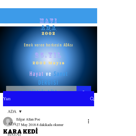
mavi
ADA
2002
Emek veren herkesin ADAsı
25.yıl
2002 Mayıs
Hayat
ve
Sanat
DERGİSİ
Yazı
HAYAT
ADA
Edgar Allan Poe
SANAT
ADA
27 May 2018
8 dakikada okunur
KARA KEDİ
HAYAT
GİRİŞ YAP