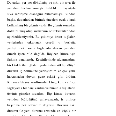
Duvarları yer yer dökülmüş ve sıkı bir sıva ile 
yeniden badanalanmıştı. Islaklık dolayısiyle 
sıva sertleşme olanağını bulamamıştı. Bundan 
başka, duvarlardan birinde önceleri ocak olarak 
kullanılmış bir çıkıntı vardı. Bu çıkıntı sonradan 
doldurulmuş olup, mahzenin öbür kısımlarından 
ayırdedilemiyordu. Bu çıkıntıyı örten tuğlaları 
yerlerinden çıkartarak cesedi o boşluğa 
yerleştirmek, sonra tuğlalarla duvarı yeniden 
örmek işten bile değildi. Böylece kimse işin 
farkına varamazdı. Kestirilerimde aldanmadım; 
bir küskü ile tuğlaları yerlerinden söküp, ölüyü 
duvarın iç bölümüne yerleştirdim ve çok çaba 
harcamadan duvarı gene eskisi gibi ördüm. 
Kimseye bir şey sezdirmeden kireç, kum ve fırça 
sağlayarak bir harç kardım ve bununla tuğlaların 
üstünü güzelce sıvadım. Hiç kimse duvarın 
yeniden örüldüğünü anlayamazdı, iş bitince 
başarıma pek sevindim doğrusu. Duvarın eski 
durumu ile yeni durumu arasında en küçük bir 