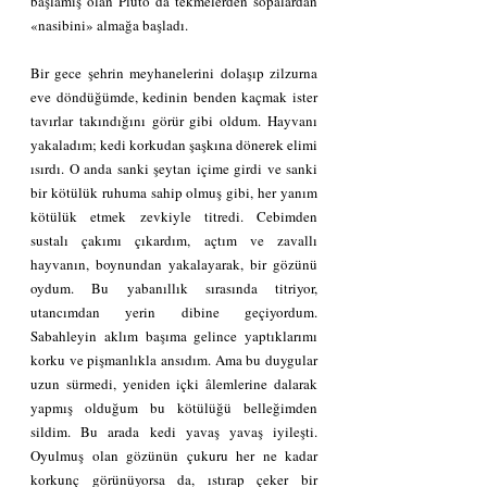
başlamış olan Pluto da tekmelerden sopalardan 
«nasibini» almağa başladı.
Bir gece şehrin meyhanelerini dolaşıp zilzurna 
eve döndüğümde, kedinin benden kaçmak ister 
tavırlar takındığını görür gibi oldum. Hayvanı 
yakaladım; kedi korkudan şaşkına dönerek elimi 
ısırdı. O anda sanki şeytan içime girdi ve sanki 
bir kötülük ruhuma sahip olmuş gibi, her yanım 
kötülük etmek zevkiyle titredi. Cebimden 
sustalı çakımı çıkardım, açtım ve zavallı 
hayvanın, boynundan yakalayarak, bir gözünü 
oydum. Bu yabanıllık sırasında titriyor, 
utancımdan yerin dibine geçiyordum. 
Sabahleyin aklım başıma gelince yaptıklarımı 
korku ve pişmanlıkla ansıdım. Ama bu duygular 
uzun sürmedi, yeniden içki âlemlerine dalarak 
yapmış olduğum bu kötülüğü belleğimden 
sildim. Bu arada kedi yavaş yavaş iyileşti. 
Oyulmuş olan gözünün çukuru her ne kadar 
korkunç görünüyorsa da, ıstırap çeker bir 