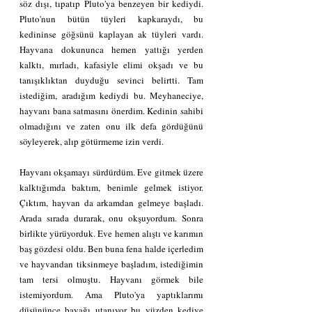
söz dışı, tıpatıp Pluto'ya benzeyen bir kediydi. 
Pluto'nun bütün tüyleri kapkaraydı, bu 
kedininse göğsünü kaplayan ak tüyleri vardı. 
Hayvana dokununca hemen yattığı yerden 
kalktı, mırladı, kafasiyle elimi okşadı ve bu 
tanışıklıktan duyduğu sevinci belirtti. Tam 
istediğim, aradığım kediydi bu. Meyhaneciye, 
hayvanı bana satmasını önerdim. Kedinin sahibi 
olmadığını ve zaten onu ilk defa gördüğünü 
söyleyerek, alıp götürmeme izin verdi.
Hayvanı okşamayı sürdürdüm. Eve gitmek üzere 
kalktığımda baktım, benimle gelmek istiyor. 
Çıktım, hayvan da arkamdan gelmeye başladı. 
Arada sırada durarak, onu okşuyordum. Sonra 
birlikte yürüyorduk. Eve hemen alıştı ve karımın 
baş gözdesi oldu. Ben buna fena halde içerledim 
ve hayvandan tiksinmeye başladım, istediğimin 
tam tersi olmuştu. Hayvanı görmek bile 
istemiyordum. Ama Pluto'ya yaptıklarımı 
düşününce bayağı utanıyor bu yüzden kediye 