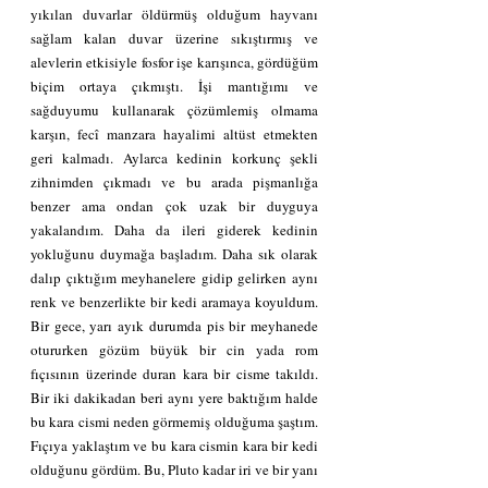
yıkılan duvarlar öldürmüş olduğum hayvanı 
sağlam kalan duvar üzerine sıkıştırmış ve 
alevlerin etkisiyle fosfor işe karışınca, gördüğüm 
biçim ortaya çıkmıştı. İşi mantığımı ve 
sağduyumu kullanarak çözümlemiş olmama 
karşın, fecî manzara hayalimi altüst etmekten 
geri kalmadı. Aylarca kedinin korkunç şekli 
zihnimden çıkmadı ve bu arada pişmanlığa 
benzer ama ondan çok uzak bir duyguya 
yakalandım. Daha da ileri giderek kedinin 
yokluğunu duymağa başladım. Daha sık olarak 
dalıp çıktığım meyhanelere gidip gelirken aynı 
renk ve benzerlikte bir kedi aramaya koyuldum. 
Bir gece, yarı ayık durumda pis bir meyhanede 
otururken gözüm büyük bir cin yada rom 
fıçısının üzerinde duran kara bir cisme takıldı. 
Bir iki dakikadan beri aynı yere baktığım halde 
bu kara cismi neden görmemiş olduğuma şaştım. 
Fıçıya yaklaştım ve bu kara cismin kara bir kedi 
olduğunu gördüm. Bu, Pluto kadar iri ve bir yanı 