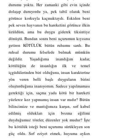
durumu yoktu. Her zamanki gibi evin içinde 
dolaşıp duruyordu ya, pek tabiî olarak beni 
görünce korkuyla kaçmaktaydı. Eskiden beni 
pek seven hayvanın bu hareketini görünce ilkin 
üzüldüm, ama bu duygu giderek tiksintiye 
dönüştü. Bundan sonra beni uçurumun kıyısına 
getiren KÖTÜLÜK bütün ruhumu sardı. Bu 
ruhsal durumu felsefede bulmak mümkün 
değildir. Yaşadığıma inandığım kadar, 
kötülüğün de insanlığın ilk ve temel 
içgüdülerinden biri olduğuna, insan karakterine 
yön veren belli başlı duyguların birini 
oluşturduğuna inanıyorum. Sadece yapılmaması 
gerektiği için, saçma yada kötü bir hareketi 
yüzlerce kez yapmamış insan var mıdır? Bütün 
bilincimize ve mantığımıza karşın, sırf kabul 
edilmiş oldukları için bozma eğilimi 
duyduğumuz töreler, düzenler yok mudur? İşte 
bu kötülük isteği beni uçuruma sürükleyen son 
güç oldu. Sırf eziyet etmek, huyuma aykırı 