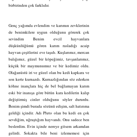
birbirinden çok farklıdır.
Genç yağımda evlendim ve karımın zevklerinin 
de benimkilere uygun olduğunu görerek çok 
sevindim Benim evcil hayvanlara 
düşkünlüğümü gören karım rasladığı acaip 
hayvan çeşitlerini eve taşıdı. Kuşlarımız, mercan 
balığımız, güzel bir köpeğimiz, tavşanlarımız, 
küçük bir maymunumuz ve bir kedimiz oldu. 
Olağanüstü iri ve güzel olan bu kedi kapkara ve 
son kerte kurnazdı. Kurnazlığından söz ederken 
köhne inançlara hiç de bel bağlamayan karım 
eski bir inanışa göre bütün kara kedilerin kalıp 
değiştirmiş cinler olduğunu söyler dururdu. 
Benim şimdi burada sözünü edişim, salt hatırıma 
geldiği içindir. Adı Pluto olan bu kedi en çok 
sevdiğim, uğraştığım hayvandı. Onu sadece ben 
beslerdim. Evin içinde nereye gitsem arkamdan 
gelirdi. Sokakta bile beni izlememesi için 