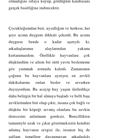
olmadığını ortaya koyup, gördüğüm karabasanı 
gerçek basitliğine indirecektir.
Çocukluğumdan beri, uysallığım ve herkese, her 
şeye acıma duygum dikkati çekerdi. Bu acıma 
duygusu bende o kadar aşırıydı ki, 
arkadaşlarımın alaylarından yakamı 
kurtaramazdım. Özellikle hayvanlara çok 
düşkündüm ve ailem bir sürü yavru beslememe 
göz yummak zorunda kalırdı. Zamanımın 
çoğunu bu hayvanlara ayırıyor, en zevkli 
dakikalarımı onları besler ve severken 
duyuyordum. Bu acayip huy yaşım ilerledikçe 
daha belirgin bir hal almaya başladı ve belli başı 
zevklerimden biri olup çıktı, insana çok bağlı ve 
düşkün bir köpeği sevmiş olanlara bu zevkin 
derecesini anlatmam gereksiz. Bencillikten 
tamamiyle uzak ve çıkar gözetmeksizin kendini 
adamış hayvanın sevgisi ile, insanın hiç de 
sağlam temellere dayanmayan arkadaşlığı 