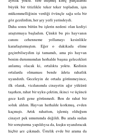
ayrılık yoktu. Yere düşmüş kireç parçalarını 
büyük bir titizlikle teker teker topladım, işin 
mükemmelliğinin verdiği övünçle sağa sola bir 
göz gezdirdim, her şey yerli yerindeydi.
Daha sonra bütün bu işlerin nedeni olan kediyi 
araştırmaya başladım. Çünkü bu pis hayvanın 
canını cehenneme yollamayı kesinlikle 
kararlaştırmıştım. Eğer o dakikada elime 
geçirebilseydim işi tamamdı, ama pis hayvan 
benim durumumdan herhalde başına gelecekleri 
anlamış olacak ki, ortalıkta yoktu. Kedinin 
ortalarda olmaması bende âdeta rahatlık 
uyandırdı. Geceleyin de ortada görünmeyince, 
ilk olarak, vicdanımda cinayetin ağır yükünü 
taşırken, rahat bir uyku çektim, ikinci ve üçüncü 
gece kedi gene görünmedi. Ben de rahat bir 
soluk aldım. Hayvan herhalde korkmuş, evden 
kaçmıştı. Artık rahattım, işlemiş olduğum 
cinayet pek umurumda değildi. Bu arada sudan 
bir soruşturma yapıldıysa da, kuşku uyandıracak 
hiçbir şey çıkmadı. Üstelik evde bir arama da 