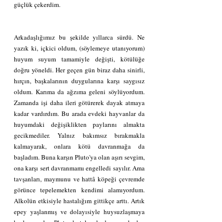
güçlük çekerdim.
Arkadaşlığımız bu şekilde yıllarca sürdü. Ne 
yazık ki, içkici oldum, (söylemeye utanıyorum) 
huyum suyum tamamiyle değişti, kötülüğe 
doğru yöneldi. Her geçen gün biraz daha sinirli, 
hırçın, başkalarının duygularına karşı saygısız 
oldum. Karıma da ağzıma geleni söylüyordum. 
Zamanda işi daha ileri götürerek dayak atmaya 
kadar vardırdım. Bu arada evdeki hayvanlar da 
huyumdaki değişiklikten paylarını almakta 
gecikmediler. Yalnız bakımsız bırakmakla 
kalmayarak, onlara kötü davranmağa da 
başladım. Buna karşın Pluto'ya olan aşırı sevgim, 
ona karşı sert davranmamı engelledi sayılır. Ama 
tavşanları, maymunu ve hattâ köpeği çevremde 
görünce tepelemekten kendimi alamıyordum. 
Alkolün etkisiyle hastalığım gittikçe arttı. Artık 
epey yaşlanmış ve dolayısiyle huysuzlaşmaya 