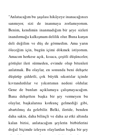
"Anlatacağım bu şaşılası hikâyeye inanacağınızı 
sanmıyor, sizi de inanmaya zorlamıyorum. 
Benim, kendimin inanmadığım bir şeye sizleri 
inandırmağa kalkışmam delilik olur. Buna karşın 
deli değilim ve düş de görmedim. Ama yarın 
öleceğim için, bugün içimi dökmek istiyorum. 
Amacım herkese açık, kısaca, çeşitli düşünceler, 
görüşler ileri sürmeden, evimde olup bitenleri 
anlatmak. Bu olaylar, en sonunda beni dehşete 
düşürüp şiddetli, çok büyük sıkıntılar içinde 
kıvrandırdılar ve yıkıntımın nedeni oldular. 
Gene de bunları açıklamaya çalışmayacağım. 
Bana dehşetten başka bir şey vermeyen bu 
olaylar, başkalarına korkunç gelmediği gibi, 
abartılmış da gelebilir. Belki, ileride, benden 
daha sakin, daha bilinçli ve daha az etki altında 
kalan birisi, anlatacağım şeylerin birbirlerini 
doğal biçimde izleyen olaylardan başka bir şey 