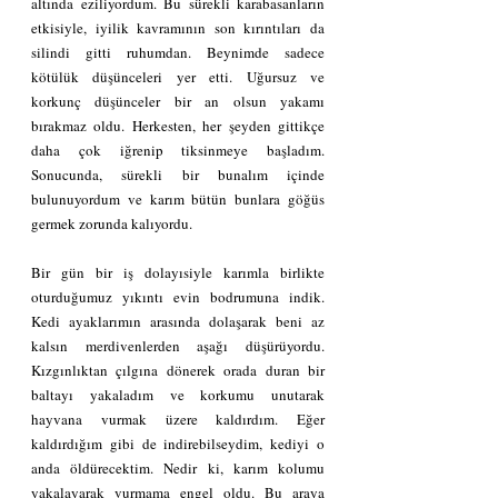
altında eziliyordum. Bu sürekli karabasanların 
etkisiyle, iyilik kavramının son kırıntıları da 
silindi gitti ruhumdan. Beynimde sadece 
kötülük düşünceleri yer etti. Uğursuz ve 
korkunç düşünceler bir an olsun yakamı 
bırakmaz oldu. Herkesten, her şeyden gittikçe 
daha çok iğrenip tiksinmeye başladım. 
Sonucunda, sürekli bir bunalım içinde 
bulunuyordum ve karım bütün bunlara göğüs 
germek zorunda kalıyordu.
Bir gün bir iş dolayısiyle karımla birlikte 
oturduğumuz yıkıntı evin bodrumuna indik. 
Kedi ayaklarımın arasında dolaşarak beni az 
kalsın merdivenlerden aşağı düşürüyordu. 
Kızgınlıktan çılgına dönerek orada duran bir 
baltayı yakaladım ve korkumu unutarak 
hayvana vurmak üzere kaldırdım. Eğer 
kaldırdığım gibi de indirebilseydim, kediyi o 
anda öldürecektim. Nedir ki, karım kolumu 
yakalayarak vurmama engel oldu. Bu araya 