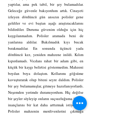
yaptılar, ama pek tabiî, bir şey bulamadılar. 
Geleceğe güvenle bakıyordum artık. Cinayeti 
izleyen dördüncü gün ansızın polisler gene 
geldiler ve evi baştan aşağı araştıracaklarını 
bildirdiler. Duruma güvenim olduğu için hiç 
kaygılanmadım. Polisler aramada beni de 
yanlarına aldılar. Bakılmadık kıyı bucak 
bırakmadılar. En sonunda üçüncü yada 
dördüncü kez, yeniden mahzene inildi. Kılım 
kıpırdamadı. Vicdanı rahat bir adam gibi, en 
küçük bir kaygı belirtisi göstermedim. Mahzeni 
boydan boya dolaştım. Kollarımı göğsüme 
kavuşturarak olup biteni seyre daldım. Polisler 
bir şey bulamamışlar, gitmeye hazırlanıyorlardı. 
Neşemden yerimde duramıyordum. Hiç değilse 
bir şeyler söyleyip onların suçsuzluğuma ilişkin 
inançlarını bir kat daha arttırmak istiyordum. 
Polisler mahzenin merdivenlerini çıkmağa 
başlamışlardı. En sonunda kendimi tutamayıp: