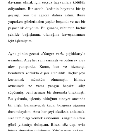
davranış olmak için suçsuz hayvanlara kötülük 
ediyordum. Bir sabah, kedinin boynuna bir ip 
geçirip, onu bir ağacın dalına astım. Bunu 
yaparken gözlerimden yaşlar boşandı ve acı bir 
pişmanlık duydum. Bu günahı, ruhumun hiçbir 
şekilde bağışlanma olanağına kavuşamaması 
için işlemiştim.
Aynı günün gecesi «Yangın var!» çığlıklarıyla 
uyandım. Ateş her yanı sarmıştı ve bütün ev alev 
alev yanıyordu. Karım, ben ve hizmetçi, 
kendimizi zorlukla dışarı atabildik. Hiçbir şeyi 
kurtarmak mümkün olmamıştı. Elimde 
avucumda ne varsa yangın hepsini silip 
süpürmüş, beni acınası bir durumda bırakmıştı. 
Bu yıkımla, işlemiş olduğum cinayet arasında 
bir ilişki kuramayacak kadar bozguna uğramış 
durumdaydım. Ama her şeyi eksiksiz anlatmak, 
size tam bilgi vermek istiyorum. Yangının ertesi 
günü yıkıntıyı dolaştım. Birazı söz dışı, evin 
bütün duvarları yıkılmıştı. Yıkılmayan, sadece,, 