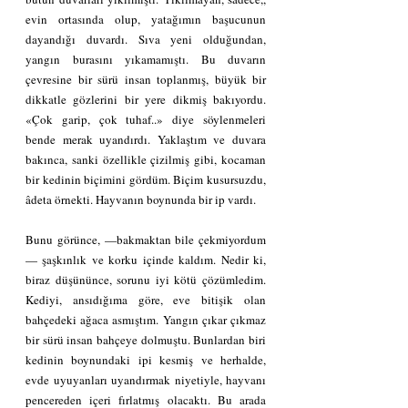
evin ortasında olup, yatağımın başucunun 
dayandığı duvardı. Sıva yeni olduğundan, 
yangın burasını yıkamamıştı. Bu duvarın 
çevresine bir sürü insan toplanmış, büyük bir 
dikkatle gözlerini bir yere dikmiş bakıyordu. 
«Çok garip, çok tuhaf..» diye söylenmeleri 
bende merak uyandırdı. Yaklaştım ve duvara 
bakınca, sanki özellikle çizilmiş gibi, kocaman 
bir kedinin biçimini gördüm. Biçim kusursuzdu, 
âdeta örnekti. Hayvanın boynunda bir ip vardı.
Bunu görünce, —bakmaktan bile çekmiyordum
— şaşkınlık ve korku içinde kaldım. Nedir ki, 
biraz düşününce, sorunu iyi kötü çözümledim. 
Kediyi, ansıdığıma göre, eve bitişik olan 
bahçedeki ağaca asmıştım. Yangın çıkar çıkmaz 
bir sürü insan bahçeye dolmuştu. Bunlardan biri 
kedinin boynundaki ipi kesmiş ve herhalde, 
evde uyuyanları uyandırmak niyetiyle, hayvanı 
pencereden içeri fırlatmış olacaktı. Bu arada 