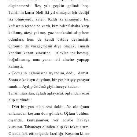
düşünemezdi. Beş yılı geçkin gelindi hoş. 
Tahsin’in karısı öleli iki yıl olmuştu. Bir dediği 
iki olmuyordu zaten. Kaldı ki insanoğlu bu, 
kafasının içinde ne vardı, kim bilir. Sabaha karşı 
kalkmış, ateşi yakmış, gaz tenekesini alıp hem 
odunlara, hem de kendi üstüne devirmişti. 
Çırpınıp da vazgeçmesin diye olacak, asmıştı 
kendini kazan zincirine.  Alevler ipi kesmiş, 
boğulmamış, ama yanan eti zincire yapışıp 
kalmıştı.
- Çocuğun ağlamasına uyandım, dedi,  damat. 
Sonra o kokuyu duydum, bir yer, bir şey yanıyor 
sandım. Ayılıp üstümü giyininceye kadar...
Tahsin, sarsılan, ağladı ağlayacak oğlundan sözü 
alıp sürdürdü:
- Dört bir yan silah sesi doldu. Ne olduğunu 
anlamadan koştum don gömlek. Oğlanı buldum 
dışarıda, konuşamıyor, ver ediyor havaya 
kurşunu. Tabancayı elinden alıp iki tokat attım. 
O anda fark ettim içerde kızıllığı. Koşarım ki, ne 