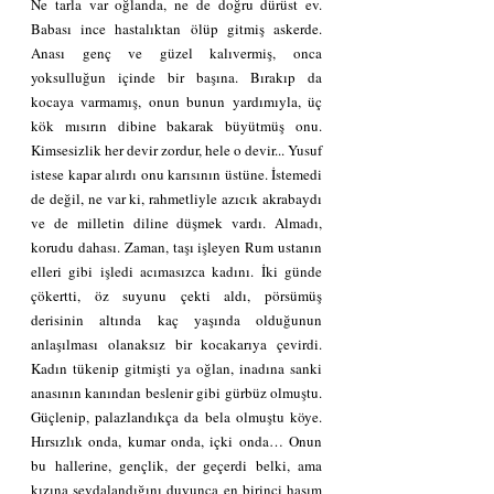
Ne tarla var oğlanda, ne de doğru dürüst ev. 
Babası ince hastalıktan ölüp gitmiş askerde. 
Anası genç ve güzel kalıvermiş, onca 
yoksulluğun içinde bir başına. Bırakıp da 
kocaya varmamış, onun bunun yardımıyla, üç 
kök mısırın dibine bakarak büyütmüş onu. 
Kimsesizlik her devir zordur, hele o devir... Yusuf 
istese kapar alırdı onu karısının üstüne. İstemedi 
de değil, ne var ki, rahmetliyle azıcık akrabaydı 
ve de milletin diline düşmek vardı. Almadı, 
korudu dahası. Zaman, taşı işleyen Rum ustanın 
elleri gibi işledi acımasızca kadını. İki günde 
çökertti, öz suyunu çekti aldı, pörsümüş 
derisinin altında kaç yaşında olduğunun 
anlaşılması olanaksız bir kocakarıya çevirdi. 
Kadın tükenip gitmişti ya oğlan, inadına sanki 
anasının kanından beslenir gibi gürbüz olmuştu. 
Güçlenip, palazlandıkça da bela olmuştu köye. 
Hırsızlık onda, kumar onda, içki onda… Onun 
bu hallerine, gençlik, der geçerdi belki, ama 
kızına sevdalandığını duyunca en birinci hasım 