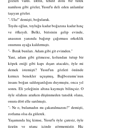
gözleri vardı. Derin, tehdit dolu bir tüfek 
namlusu gibi gözler, Yusuf'u deli eden anlamlar 
taşıyan gözler.
"- Ula!" demişti, boğularak.
Toydu oğlan, toyluğu kadar boğazına kadar hınç 
ve öfkeydi. Belki, birisinin gelip evinde, 
anasının yanında bağırıp çağırması erkeklik 
onurunu ayağa kaldırmıştı.
"-  Bırak bunları. Adam gibi git evimden."
Yani, adam gibi gitmezse, kolundan tutup bir 
köpek eniği gibi kapı dışarı atacaktı, öyle mi 
demek istemişti? Yusuf'un gözleri önünde 
kırmızı benekler uçuşmuş, Bağbozumu’nun 
insanı boğan saldırganlığını duymuştu, onca yıl 
sonra. Eli yeleğinin altına kaymıştı bilinçsiz. O 
öyle silahını ararken düşünmeden tanıdık olana, 
onura dört elle sarılmıştı.
"- Ne o, bulamadın mı çakaralmazını?" demişti, 
zorlama olsa da gülerek.
Yaşamında hiç kimse, Yusuf'u öyle çaresiz, öyle 
üzgün ve utanç içinde görmemiştir. Hiç 