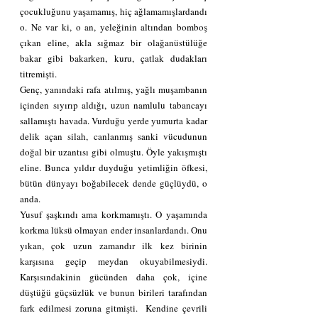
çocukluğunu yaşamamış, hiç ağlamamışlardandı 
o. Ne var ki, o an, yeleğinin altından bomboş 
çıkan eline, akla sığmaz bir olağanüstülüğe 
bakar gibi bakarken, kuru, çatlak dudakları 
titremişti.
Genç, yanındaki rafa atılmış, yağlı muşambanın 
içinden sıyırıp aldığı, uzun namlulu tabancayı 
sallamıştı havada. Vurduğu yerde yumurta kadar 
delik açan silah, canlanmış sanki vücudunun 
doğal bir uzantısı gibi olmuştu. Öyle yakışmıştı 
eline. Bunca yıldır duyduğu yetimliğin öfkesi, 
bütün dünyayı boğabilecek dende güçlüydü, o 
anda.
Yusuf şaşkındı ama korkmamıştı. O yaşamında 
korkma lüksü olmayan ender insanlardandı. Onu 
yıkan, çok uzun zamandır ilk kez birinin 
karşısına geçip meydan okuyabilmesiydi. 
Karşısındakinin gücünden daha çok, içine 
düştüğü güçsüzlük ve bunun birileri tarafından 
fark edilmesi zoruna gitmişti.  Kendine çevrili 