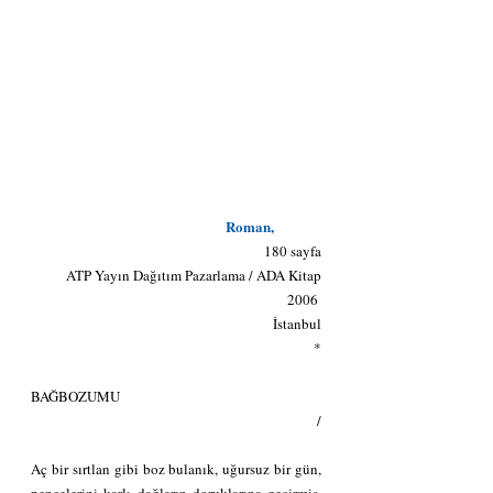
                                                           Roman,
 180 sayfa
ATP Yayın Dağıtım Pazarlama / ADA Kitap
2006 
İstanbul
*
BAĞBOZUMU
/
Aç bir sırtlan gibi boz bulanık, uğursuz bir gün, 
pençelerini karlı dağların doruklarına geçirmiş, 