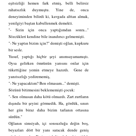
eşitsizliği hemen fark etmiş, belli belirsiz 
rahatsızlık duymuştu. Yine de, onca 
deneyiminden bilirdi ki, kavgada alttan almak, 
yenilgiyi baştan kabullenmek demekti.
"- Sizin için onca yaptığımdan sonra..." 
Sözcükleri kendine bile inandırıcı gelmemişti.
"- Ne yaptın bizim için?" demişti oğlan, kupkuru 
bir sesle.
Yusuf, yaptığı hiçbir şeyi anımsayamamıştı. 
Oysa gelirken ömrünün yarısını onlar için 
tükettiğine yemin etmeye hazırdı.  Gene de 
yanıtsızlığı yedirememiş,
"- Ne yapacaktım? Ben olmasam..." demişti.
Sözünü bitirmesini beklememişti çocuk:
"- Sen olmasan daha kötü olmazdı. Zart zurtların 
dışında bir şeyini görmedik. Ha, gördük, sınırı 
her gün biraz daha bizim tarlanın ortasına 
sürdün."
Oğlanın simsiyah, içi sonsuzluğa değin boş, 
beyazları dört bir yanı saracak dende geniş 