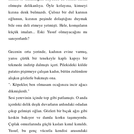
olmuştu delikanlıya. Öyle kolayına, kimseyi 
kızına denk bulmazdı. Çulsuz bir dul karının 
oğlunun, kızının peşinde dolaştığını duymak 
bile onu deli etmeye yetmişti. Hele, komşuların 
küçük imaları... Eski Yusuf olmayacağını mı 
sanıyorlardı?
Gecenin orta yerinde, kadının evine varmış, 
yarısı çürük bir tenekeyle kaplı kapıyı bir 
tekmede indirip dalmıştı içeri. Pilekideki külde 
patates pişirmeye çalışan kadın, bütün zulümlere 
alışkın gözlerle bakmıştı ona.
"- Köpekler, ben olmasam ocağınıza incir ağacı 
dikmişlerdi."
Sesi yerevinin içinde top gibi patlamıştı. O anda 
içerdeki delik deşik duvarların ardındaki odadan 
çıkıp gelmişti oğlan. Gözleri bir bıçak ağzı gibi 
keskin bakıyor ve damla korku taşımıyordu.  
Çıplak omuzlarında güçlü kasları kımıl kımıldı. 
Yusuf, bu genç vücutla kendisi arasındaki 