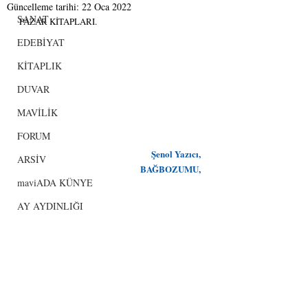
Güncelleme tarihi:
22 Oca 2022
SANAT
PAZAR KİTAPLARI.
EDEBİYAT
KİTAPLIK
DUVAR
MAVİLİK
FORUM
Şenol Yazıcı,
ARSİV
BAĞBOZUMU,
maviADA KÜNYE
AY AYDINLIĞI