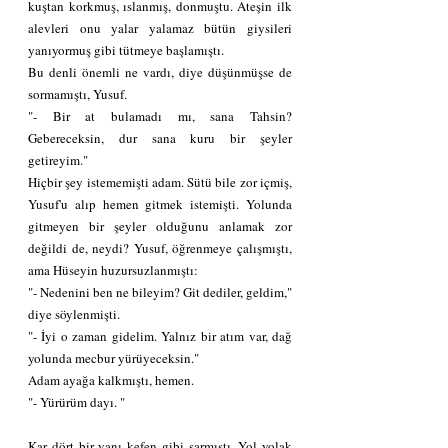
kuştan korkmuş, ıslanmış, donmuştu. Ateşin ilk 
alevleri onu yalar yalamaz bütün giysileri 
yanıyormuş gibi tütmeye başlamıştı.
Bu denli önemli ne vardı, diye düşünmüşse de 
sormamıştı, Yusuf.
"- Bir at bulamadı mı, sana Tahsin? 
Gebereceksin, dur sana kuru bir şeyler 
getireyim."
Hiçbir şey istememişti adam. Sütü bile zor içmiş, 
Yusuf'u alıp hemen gitmek istemişti. Yolunda 
gitmeyen bir şeyler olduğunu anlamak zor 
değildi de, neydi? Yusuf, öğrenmeye çalışmıştı, 
ama Hüseyin huzursuzlanmıştı:
"- Nedenini ben ne bileyim? Git dediler, geldim,"  
diye söylenmişti.
"- İyi o zaman gidelim. Yalnız bir atım var, dağ 
yolunda mecbur yürüyeceksin."
Adam ayağa kalkmıştı, hemen.
"- Yürürüm dayı. "
Kar dört bir yanı kefen gibi sarmıştı. Yol yolak 