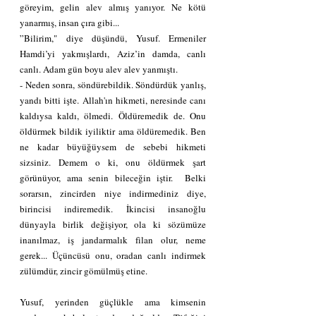
göreyim, gelin alev almış yanıyor. Ne kötü 
yanarmış, insan çıra gibi...
”Bilirim," diye düşündü, Yusuf. Ermeniler 
Hamdi’yi yakmışlardı, Aziz’in damda, canlı 
canlı. Adam gün boyu alev alev yanmıştı.
- Neden sonra, söndürebildik. Söndürdük yanlış, 
yandı bitti işte. Allah'ın hikmeti, neresinde canı 
kaldıysa kaldı, ölmedi. Öldüremedik de. Onu 
öldürmek bildik iyiliktir ama öldüremedik. Ben 
ne kadar büyüğüysem de sebebi hikmeti 
sizsiniz. Demem o ki, onu öldürmek şart 
görünüyor, ama senin bileceğin iştir.  Belki 
sorarsın, zincirden niye indirmediniz diye, 
birincisi indiremedik. İkincisi insanoğlu 
dünyayla birlik değişiyor, ola ki sözümüze 
inanılmaz, iş jandarmalık filan olur, neme 
gerek... Üçüncüsü onu, oradan canlı indirmek 
zülümdür, zincir gömülmüş etine.
Yusuf, yerinden güçlükle ama kimsenin 