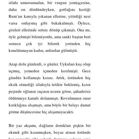
silahı umursamadan, bir vurgun yemişçesine, 
daha on dördündeyken, gırtlağını kestiği 
Rum’un kanıyla yıkanan ellerine, yitirdiği nesi 
varsa ordaymış gibi bakakalmıştı. Öylece, 
gözleri ellerinde sırtını dönüp çıkmıştı. Ona mı, 
öyle gelmişti bilemiyordu, ama sanki baştan beri 
sonucu çok iyi bilerek yerinden hiç 
kımıldamayan kadın, ardından gülmüştü.
Azap dolu günlerdi, o günler. Uykuları kuş olup 
uçmuş, yemeden içmeden kesilmişti. Gece 
gündüz kollamıştı kızını. Artık, üstünden hiç 
eksik etmediği silahıyla tetikte beklemiş, kızın 
peşinde oğlanın saçının ucunu görse, şahadetsiz 
öldürmeye kararlı dolanmıştı. Kovulmanın onur 
kırıklığına alışmıştı, ama böyle bir belayı damat 
görme düşüncesine hiç alışamayacaktı.
Bir yaz akşamı, dağların dorukları pişkin bir 
ekmek gibi kızarmışken, beyaz atının üstünde 
her zamanki gibi çalımlı durmaya çalışan, ama 