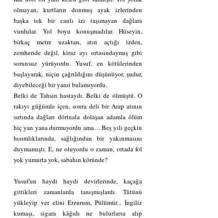
olmayan, kurtların donmuş ayak izlerinden 
başka tek bir canlı izi taşımayan dağlara 
vurdular. Yol boyu konuşmadılar. Hüseyin, 
birkaç metre uzaktan, atın açtığı izden, 
zemheride değil, kiraz ayı ortasındaymış gibi 
sorunsuz yürüyordu. Yusuf, en kötülerinden 
başlayarak, niçin çağrıldığını düşünüyor, şudur, 
diyebileceği bir yanıt bulamıyordu.
Belki de Tahsin hastaydı. Belki de ölmüştü. O 
rakıyı güğümle içen, sonra deli bir Arap atının 
sırtında dağları dörtnala dolaşan adamla ölüm 
hiç yan yana durmuyordu ama… Beş yılı geçkin 
hısımlıklarında, sağlığından bir yakınmasını 
duymamıştı. E, ne oluyordu o zaman, ortada fol 
yok yumurta yok, sabahın köründe?
Yusuf'un haydi haydi devirlerinde, kaçağa 
gittikleri zamanlarda tanışmışlardı. Tütünü 
yükleyip ver elini Erzurum, Pülümür... İngiliz 
kumaşı, sigara kâğıdı ne bulurlarsa alıp 