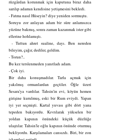
rüzgârdan korunmak için kaputuna biraz daha 
sarılıp adamın kendisine yetişmesini bekledi.
- Fatma nasıl Hüseyin? diye yeniden sormuştu.
Soruyu zor anlayan adam bir süre anlamsızca 
yüzüne bakmış, sonra zaman kazanmak ister gibi 
ellerine hohlamıştı.
 - Tuttun ahret sualine, dayı. Ben nereden 
bileyim, çağır, dediler, geldim.
- Torun?..
Bu kez terslenmeden yanıtladı adam.
- Çok iyi.
Bir daha konuşmadılar. Tarla açmak için 
yakılmış ormanlardan geçtiler. Öğle üzeri 
Sesara’ya vardılar. Tahsin'in evi, köyün hemen 
girişine kurulmuş, eski bir Rum eviydi. Yapan 
iyi yer seçmişti. Kartal yuvası gibi dört yana 
tepeden bakıyordu. Kıvrılarak yükselen bir 
yoldan kapının önündeki küçük düzlüğe 
ulaştılar. Tahsin'le oğlu kapının önünde oturmuş 
bekliyordu. Karşılamaları cansızdı. Biri, bir zon 
iskemlesi getirdi.