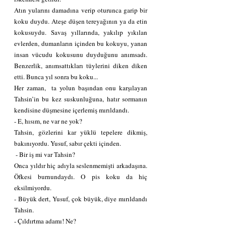
Atın yularını damadına verip oturunca garip bir 
koku duydu. Ateşe düşen tereyağının ya da etin 
kokusuydu. Savaş yıllarında, yakılıp yıkılan 
evlerden, dumanların içinden bu kokuyu, yanan 
insan vücudu kokusunu duyduğunu anımsadı. 
Benzerlik, anımsattıkları tüylerini diken diken 
etti. Bunca yıl sonra bu koku...
Her zaman,  ta yolun başından onu karşılayan 
Tahsin’in bu kez suskunluğuna, hatır sormanın 
kendisine düşmesine içerlemiş mırıldandı.
- E, hısım, ne var ne yok?
Tahsin, gözlerini kar yüklü tepelere dikmiş, 
bakınıyordu. Yusuf, sabır çekti içinden.
 - Bir iş mi var Tahsin?
Onca yıldır hiç adıyla seslenmemişti arkadaşına. 
Öfkesi burnundaydı. O pis koku da hiç 
eksilmiyordu.
- Büyük dert, Yusuf, çok büyük, diye mırıldandı 
Tahsin.
- Çıldırtma adamı! Ne?