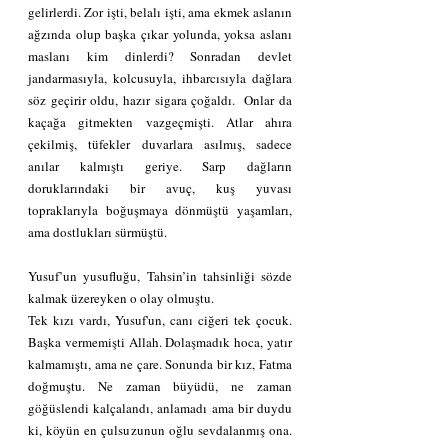
gelirlerdi. Zor işti, belalı işti, ama ekmek aslanın 
ağzında olup başka çıkar yolunda, yoksa aslanı 
maslanı kim dinlerdi? Sonradan devlet 
jandarmasıyla, kolcusuyla, ihbarcısıyla dağlara 
söz geçirir oldu, hazır sigara çoğaldı.  Onlar da 
kaçağa gitmekten vazgeçmişti. Atlar ahıra 
çekilmiş, tüfekler duvarlara asılmış, sadece 
anılar kalmıştı geriye. Sarp dağların 
doruklarındaki bir avuç, kuş yuvası 
topraklarıyla boğuşmaya dönmüştü yaşamları, 
ama dostlukları sürmüştü.
Yusuf’un yusufluğu, Tahsin’in tahsinliği sözde 
kalmak üzereyken o olay olmuştu.
Tek kızı vardı, Yusuf'un, canı ciğeri tek çocuk. 
Başka vermemişti Allah. Dolaşmadık hoca, yatır 
kalmamıştı, ama ne çare. Sonunda bir kız, Fatma 
doğmuştu. Ne zaman büyüdü, ne zaman 
göğüslendi kalçalandı, anlamadı ama bir duydu 
ki, köyün en çulsuzunun oğlu sevdalanmış ona. 