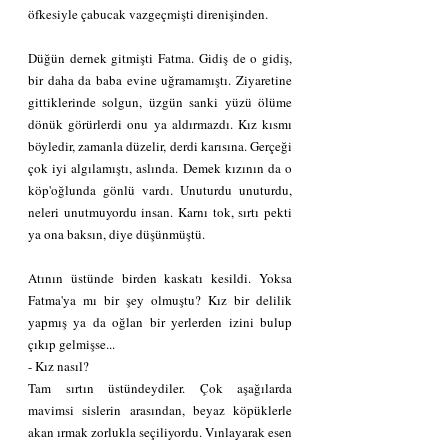
öfkesiyle çabucak vazgeçmişti direnişinden.
Düğün dernek gitmişti Fatma. Gidiş de o gidiş, 
bir daha da baba evine uğramamıştı. Ziyaretine 
gittiklerinde solgun, üzgün sanki yüzü ölüme 
dönük görürlerdi onu ya aldırmazdı. Kız kısmı 
böyledir, zamanla düzelir, derdi karısına. Gerçeği 
çok iyi algılamıştı, aslında. Demek kızının da o 
köp'oğlunda gönlü vardı. Unuturdu unuturdu, 
neleri unutmuyordu insan. Karnı tok, sırtı pekti 
ya ona baksın, diye düşünmüştü.
Atının üstünde birden kaskatı kesildi. Yoksa 
Fatma'ya mı bir şey olmuştu? Kız bir delilik 
yapmış ya da oğlan bir yerlerden izini bulup 
çıkıp gelmişse...
- Kız nasıl?
Tam sırtın üstündeydiler. Çok aşağılarda 
mavimsi sislerin arasından, beyaz köpüklerle 
akan ırmak zorlukla seçiliyordu. Vınlayarak esen 