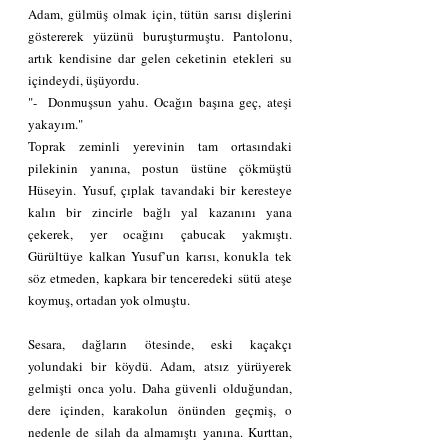
Adam, gülmüş olmak için, tütün sarısı dişlerini 
göstererek yüzünü buruşturmuştu. Pantolonu, 
artık kendisine dar gelen ceketinin etekleri su 
içindeydi, üşüyordu.
"-  Donmuşsun yahu. Ocağın başına geç, ateşi 
yakayım."
Toprak zeminli yerevinin tam ortasındaki 
pilekinin yanına, postun üstüne çökmüştü 
Hüseyin. Yusuf, çıplak tavandaki bir keresteye 
kalın bir zincirle bağlı yal kazanını yana 
çekerek, yer ocağını çabucak yakmıştı. 
Gürültüye kalkan Yusuf’un karısı, konukla tek 
söz etmeden, kapkara bir tenceredeki sütü ateşe 
koymuş, ortadan yok olmuştu.
Sesara, dağların ötesinde, eski kaçakçı 
yolundaki bir köydü. Adam, atsız yürüyerek 
gelmişti onca yolu. Daha güvenli olduğundan, 
dere içinden, karakolun önünden geçmiş, o 
nedenle de silah da almamıştı yanına. Kurttan, 