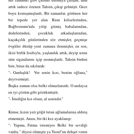
artık sadece özenen Tahsin, çıkıp gelmişti. Gece 
boyu konuşmuşlardı. Bir zamanlar, görünen her 
bir tepede yer alan Rum kiliselerinden, 
Bağbozumu'nda yitip gitmiş babalarından, 
dedelerinden, çocukluk arkadaşlarından, 
kaçakçılık günlerinden söz etmişler, geçmişe 
övgüler düzüp yeni zamana ilenmişler, en son, 
ikisi birlik fısıltıyla, yaşlandık artık, deyip uzun 
süre sigaralarını içip susmuşlardı. Tahsin birden 
bire, biraz da sıkılarak:
"- Gardaşlık!  Ver senin kızı, benim oğlana," 
deyivermişti.
Başka zaman olsa belki olmazlanırdı. O andaysa 
en iyi çözüm gibi gözükmüştü.
"- İstediğin kız olsun, al senindir."
Kimse, kızın yeri göğü tutan ağlamalarına aldırış 
etmemişti. Anası, bir iki kez ayaklanıp:
"- Yapma, Fatma istemiyor. Belki bir sevdiği 
vardır, " diyesi olmuştu ya Yusuf’un dehşet veren 