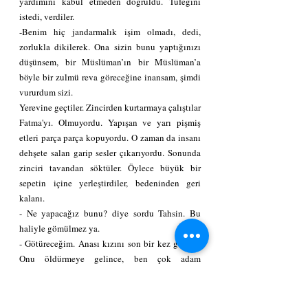
yardımını kabul etmeden doğruldu. Tüfeğini 
istedi, verdiler.
-Benim hiç jandarmalık işim olmadı, dedi, 
zorlukla dikilerek. Ona sizin bunu yaptığınızı 
düşünsem, bir Müslüman’ın bir Müslüman’a 
böyle bir zulmü reva göreceğine inansam, şimdi 
vururdum sizi.
Yerevine geçtiler. Zincirden kurtarmaya çalıştılar 
Fatma'yı. Olmuyordu. Yapışan ve yarı pişmiş 
etleri parça parça kopuyordu. O zaman da insanı 
dehşete salan garip sesler çıkarıyordu. Sonunda 
zinciri tavandan söktüler. Öylece büyük bir 
sepetin içine yerleştirdiler, bedeninden geri 
kalanı.
- Ne yapacağız bunu? diye sordu Tahsin. Bu 
haliyle gömülmez ya.
- Götüreceğim. Anası kızını son bir kez görsün. 
Onu öldürmeye gelince, ben çok adam 
öldürdüm, çok. Bağ bozumunda, sürüyle adam 
vurdum. Din için, vatan için, namus için ayrı. 
Fakat evlat öldürmek, iyilik bile olsa… çok zor. 