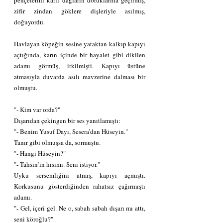
zifir zindan göklere dişleriyle asılmış, 
doğuyordu.
Havlayan köpeğin sesine yataktan kalkıp kapıyı 
açtığında, karın içinde bir hayalet gibi dikilen 
adamı görmüş, irkilmişti. Kapıyı üstüne 
atmasıyla duvarda asılı mavzerine dalması bir 
olmuştu.
"- Kim var orda?"
Dışarıdan çekingen bir ses yanıtlamıştı:
"- Benim Yusuf Dayı, Sesera’dan Hüseyin."
Tanır gibi olmuşsa da, sormuştu.
"- Hangi Hüseyin?"
"- Tahsin’in hısımı. Seni istiyor."
Uyku sersemliğini atmış, kapıyı açmıştı. 
Korkusunu gösterdiğinden rahatsız çağırmıştı 
adamı.
"- Gel, içeri gel. Ne o, sabah sabah dışarı mı attı, 
seni köroğlu?"