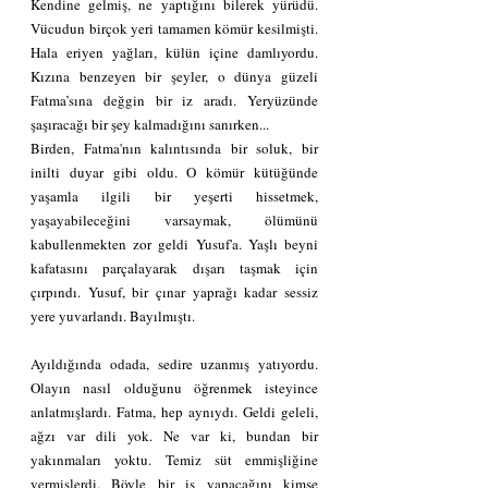
Kendine gelmiş, ne yaptığını bilerek yürüdü. 
Vücudun birçok yeri tamamen kömür kesilmişti. 
Hala eriyen yağları, külün içine damlıyordu. 
Kızına benzeyen bir şeyler, o dünya güzeli 
Fatma’sına değgin bir iz aradı. Yeryüzünde 
şaşıracağı bir şey kalmadığını sanırken...
Birden, Fatma'nın kalıntısında bir soluk, bir 
inilti duyar gibi oldu. O kömür kütüğünde 
yaşamla ilgili bir yeşerti hissetmek, 
yaşayabileceğini varsaymak, ölümünü 
kabullenmekten zor geldi Yusuf'a. Yaşlı beyni 
kafatasını parçalayarak dışarı taşmak için 
çırpındı. Yusuf, bir çınar yaprağı kadar sessiz 
yere yuvarlandı. Bayılmıştı.
Ayıldığında odada, sedire uzanmış yatıyordu. 
Olayın nasıl olduğunu öğrenmek isteyince 
anlatmışlardı. Fatma, hep aynıydı. Geldi geleli, 
ağzı var dili yok. Ne var ki, bundan bir 
yakınmaları yoktu. Temiz süt emmişliğine 
vermişlerdi. Böyle bir iş yapacağını kimse 