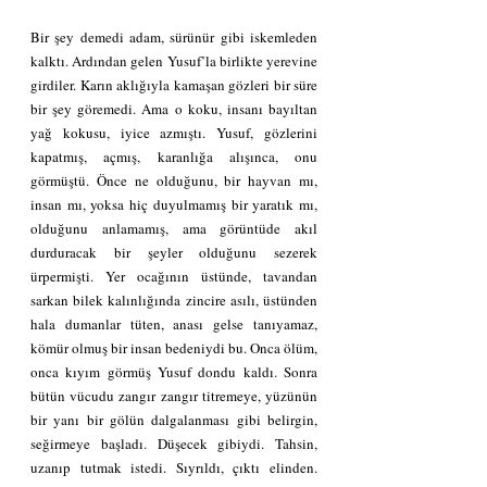
Bir şey demedi adam, sürünür gibi iskemleden 
kalktı. Ardından gelen Yusuf’la birlikte yerevine 
girdiler. Karın aklığıyla kamaşan gözleri bir süre 
bir şey göremedi. Ama o koku, insanı bayıltan 
yağ kokusu, iyice azmıştı. Yusuf, gözlerini 
kapatmış, açmış, karanlığa alışınca, onu 
görmüştü. Önce ne olduğunu, bir hayvan mı, 
insan mı, yoksa hiç duyulmamış bir yaratık mı, 
olduğunu anlamamış, ama görüntüde akıl 
durduracak bir şeyler olduğunu sezerek 
ürpermişti. Yer ocağının üstünde, tavandan 
sarkan bilek kalınlığında zincire asılı, üstünden 
hala dumanlar tüten, anası gelse tanıyamaz, 
kömür olmuş bir insan bedeniydi bu. Onca ölüm, 
onca kıyım görmüş Yusuf dondu kaldı. Sonra 
bütün vücudu zangır zangır titremeye, yüzünün 
bir yanı bir gölün dalgalanması gibi belirgin, 
seğirmeye başladı. Düşecek gibiydi. Tahsin, 
uzanıp tutmak istedi. Sıyrıldı, çıktı elinden. 