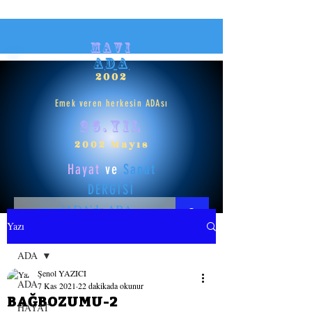
mavi
ADA
2002
Emek veren herkesin ADAsı
25.yıl
2002 Mayıs
Hayat
ve
Sanat
DERGİSİ
Yazı
HAYAT
ADA
Şenol YAZICI
SANAT
ADA
7 Kas 2021
22 dakikada okunur
BAĞBOZUMU-2
HAYAT
GİRİŞ YAP