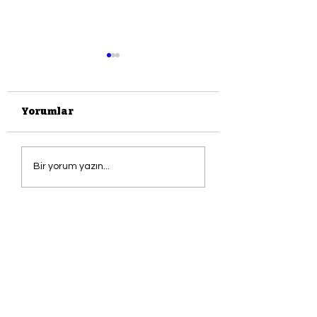
Yorumlar
Hayat
İletişim
Bir yorum yazın...