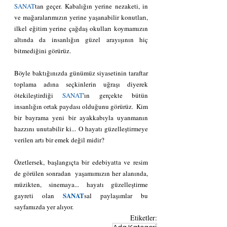
SANAT
tan geçer. Kabalığın yerine nezaketi, in 
ve mağaralarımızın yerine yaşanabilir konutları, 
ilkel eğitim yerine çağdaş okulları koymamızın 
altında da insanlığın güzel arayışının hiç 
bitmediğini görürüz. 
Böyle baktığınızda günümüz siyasetinin taraftar 
toplama adına seçkinlerin uğraşı diyerek 
ötekileştirdiği 
SANAT
'ın gerçekte bütün 
insanlığın ortak paydası olduğunu görürüz.  Kim 
bir bayrama yeni bir ayakkabıyla uyanmanın 
hazzını unutabilir ki... O hayatı güzelleştirmeye 
verilen artı bir emek değil midir?
Özetlersek, başlangıçta bir edebiyatta ve resim 
de görülen sonradan  yaşamımızın her alanında, 
müzikten, sinemaya... hayatı güzelleştirme 
SANAT
gayreti olan 
sal paylaşımlar bu 
sayfamızda yer alıyor.
Etiketler: