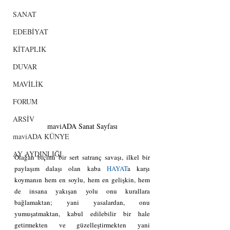
SANAT
EDEBİYAT
KİTAPLIK
DUVAR
MAVİLİK
FORUM
ARSİV
maviADA Sanat Sayfası
maviADA KÜNYE
AY AYDINLIĞI
Olağan biçimi bir sert satranç savaşı, ilkel bir 
paylaşım dalaşı olan kaba 
HAYAT
a karşı 
koymanın hem en soylu, hem en gelişkin, hem 
de insana yakışan yolu onu kurallara 
bağlamaktan; yani yasalardan, onu 
yumuşatmaktan, kabul edilebilir bir hale 
getirmekten ve güzelleştirmekten yani 