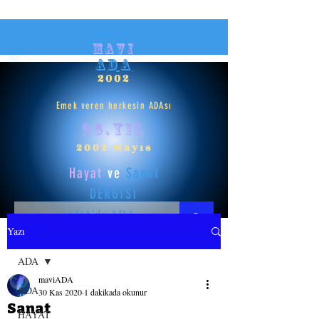
mavi
ADA
2002
Emek veren herkesin ADAsı
25.yıl
2002 Mayıs
Hayat
ve
Sanat
DERGİSİ
Yazı
HAYAT
ADA
maviADA
SANAT
ADA
30 Kas 2020
1 dakikada okunur
Sanat
HAYAT
GİRİŞ YAP