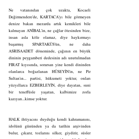
Ne vatanından çok uzakta, Kocaeli 
Değirmendere'de, KARTACA'yı bile görmeyen 
denize bakan mezarda artık kemikleri bile 
kalmayan ANİBAL'in, ne çağlar ötesinden bize, 
insan asla köle olamaz, diye haykırmayı 
başarmış SPARTAKÜS'ün, ne daha 
ASRISAADET döneminde, çağının en büyük 
dininin peygamberi dedesinin adı unutulmadan 
FIRAT kıyısında, sorarsan yine kendi dininden 
olanlarca boğazlanan HÜSEYİN'in, ne Pir 
Sultan'ın... partisi, hükumeti yoktur, onları 
yüzyıllarca EZBERLEYİN, diye dayatan, suni 
bir teneffüsle yaşatan, kalbimize zorla 
kazıyan...kimse yoktur.
HALK ihtiyacını duyduğu kendi kahramanını, 
idolünü gününden ya da tarihin arşivinden 
bulur, çıkarır, tozlarını silker, giydirir, süsler 