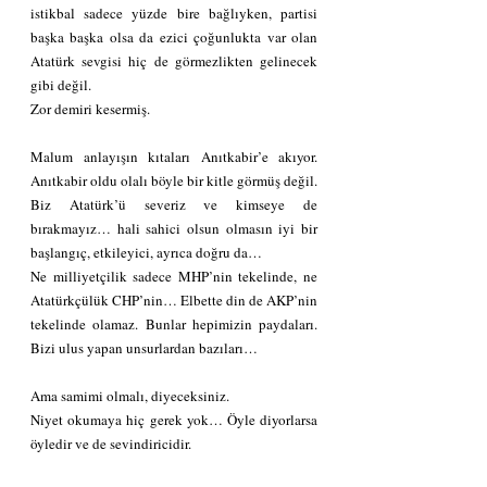
istikbal sadece yüzde bire bağlıyken, partisi 
başka başka olsa da ezici çoğunlukta var olan 
Atatürk sevgisi hiç de görmezlikten gelinecek 
gibi değil.
Zor demiri kesermiş.
Malum anlayışın kıtaları Anıtkabir’e akıyor. 
Anıtkabir oldu olalı böyle bir kitle görmüş değil.
Biz Atatürk’ü severiz ve kimseye de 
bırakmayız… hali sahici olsun olmasın iyi bir 
başlangıç, etkileyici, ayrıca doğru da…
Ne milliyetçilik sadece MHP’nin tekelinde, ne 
Atatürkçülük CHP’nin… Elbette din de AKP’nin 
tekelinde olamaz. Bunlar hepimizin paydaları. 
Bizi ulus yapan unsurlardan bazıları…
Ama samimi olmalı, diyeceksiniz.
Niyet okumaya hiç gerek yok… Öyle diyorlarsa 
öyledir ve de sevindiricidir.