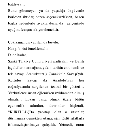
bağlıysa…
Bunu göremeyen ya da yaşadığı özgüvenle 
körleşen iktidar, bazen seçeneksizlikten, bazen 
başka nedenlerle ayakta dursa da  gerçeğinde 
ayağına kurşun sıkıyor demektir.
Çok zamandır yapılan da buydu.
Hangi birini örneklemeli:
Düne kadar,
Sanki Türkiye Cumhuriyeti padişahın ve Batılı 
işgalcilerin armağanı, yakın tarihin en önemli ve 
tek savaşı Atatürksüz(!) Çanakkale Savaşı’ydı. 
Kurtuluş Savaşı da Anadolu’nun her 
coğrafyasında sergilenen teatral bir gösteri… 
Yüzbinlerce insan eğlenirken izdihamdan ölmüş 
olmalı… Lozan başta olmak üzere bütün 
egemenlik adımları, devrimler hiçlendi, 
“KURTULUŞ”ta yapıtaşı olan o insanlar, 
düşmanına demekten utanacağın türlü sıfatlarla 
itibarsızlaştırılmaya çalışıldı. Yetmedi, onun 