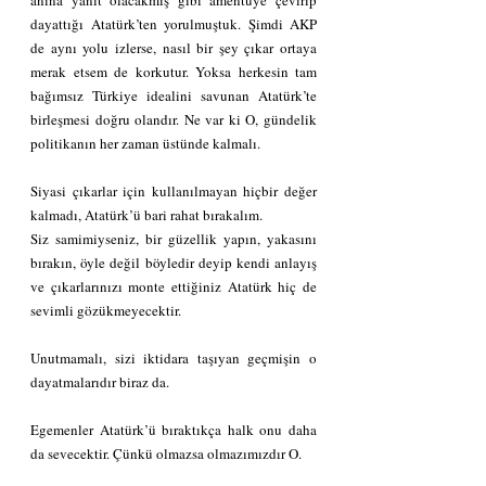
dayattığı Atatürk’ten yorulmuştuk. Şimdi AKP 
de aynı yolu izlerse, nasıl bir şey çıkar ortaya 
merak etsem de korkutur. Yoksa herkesin tam 
bağımsız Türkiye idealini savunan Atatürk’te 
birleşmesi doğru olandır. Ne var ki O, gündelik 
politikanın her zaman üstünde kalmalı.
Siyasi çıkarlar için kullanılmayan hiçbir değer 
kalmadı, Atatürk’ü bari rahat bırakalım.
Siz samimiyseniz, bir güzellik yapın, yakasını 
bırakın, öyle değil böyledir deyip kendi anlayış 
ve çıkarlarınızı monte ettiğiniz Atatürk hiç de 
sevimli gözükmeyecektir.
Unutmamalı, sizi iktidara taşıyan geçmişin o 
dayatmalarıdır biraz da.
Egemenler Atatürk’ü bıraktıkça halk onu daha 
da sevecektir. Çünkü olmazsa olmazımızdır O.