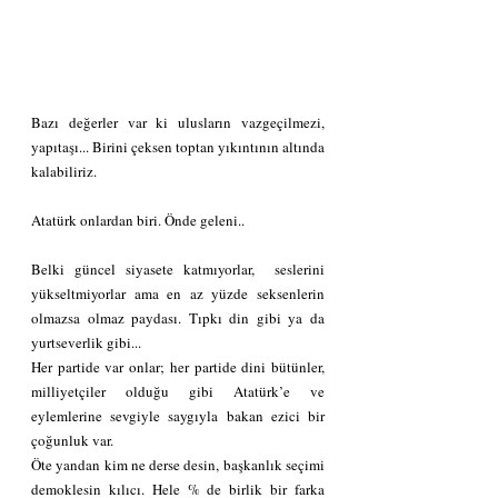
Bazı değerler var ki ulusların vazgeçilmezi, 
yapıtaşı... Birini çeksen toptan yıkıntının altında 
kalabiliriz.
Atatürk onlardan biri. Önde geleni..
Belki güncel siyasete katmıyorlar,  seslerini 
yükseltmiyorlar ama en az yüzde seksenlerin 
olmazsa olmaz paydası. Tıpkı din gibi ya da 
yurtseverlik gibi...
Her partide var onlar; her partide dini bütünler, 
milliyetçiler olduğu gibi Atatürk’e ve 
eylemlerine sevgiyle saygıyla bakan ezici bir 
çoğunluk var.
Öte yandan kim ne derse desin, başkanlık seçimi 
demoklesin kılıcı. Hele % de birlik bir farka 