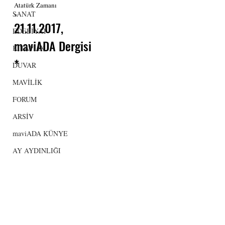
Atatürk Zamanı
SANAT
*
21.11.2017,
EDEBİYAT
maviADA Dergisi
KİTAPLIK
*
DUVAR
MAVİLİK
FORUM
ARSİV
maviADA KÜNYE
AY AYDINLIĞI