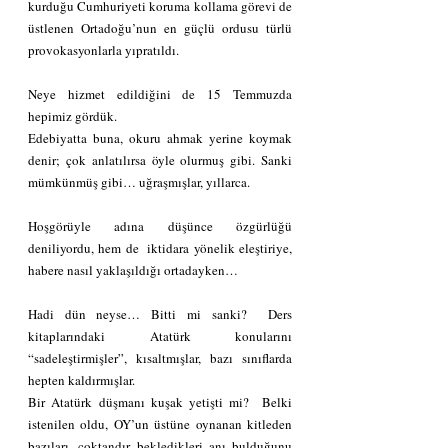
kurduğu Cumhuriyeti koruma kollama görevi de 
üstlenen Ortadoğu’nun en güçlü ordusu türlü 
provokasyonlarla yıpratıldı.
Neye hizmet edildiğini de 15 Temmuzda 
hepimiz gördük.
Edebiyatta buna, okuru ahmak yerine koymak 
denir; çok anlatılırsa öyle olurmuş gibi. Sanki 
mümkünmüş gibi… uğraşmışlar, yıllarca.
Hoşgörüyle adına düşünce özgürlüğü 
deniliyordu, hem de  iktidara yönelik eleştiriye, 
habere nasıl yaklaşıldığı ortadayken…
Hadi dün neyse… Bitti mi sanki?  Ders 
kitaplarındaki Atatürk konularını 
“sadeleştirmişler”, kısaltmışlar, bazı sınıflarda 
hepten kaldırmışlar.
Bir Atatürk düşmanı kuşak yetişti mi?  Belki 
istenilen oldu, OY’un üstüne oynanan kitleden 
bazıları, çoktandır bekledikleri anı bulduğunu 