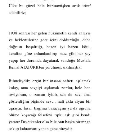
Ülke bu güzel hale bürünmüşken artık itiraf 
edebiliriz; 
1938 sonrası her gelen hükümetin kendi anlayış 
ve beklentilerine göre içini doldurduğu, daha 
doğrusu boşalttığı, bazen iyi bazen kötü, 
kendine göre anlamlandırıp muz gibi her şey 
yapıp her durumda dayatarak sunduğu Mustafa 
Kemal ATATÜRK'ten yorulmuş, sıkılmıştık.
Bilmeliydik; ergin bir insana nefreti aşılamak 
kolay, ama sevgiyi aşılamak zordur, hele ben 
seviyorum, o zaman iyidir, sen de sev, ama 
gösterdiğim biçimde sev… hali akla ziyan bir 
uğraştır. İnsan bağrına basacağını ya da uğruna 
ölüme koşacağı felsefeyi tıpkı aşk gibi kendi 
yaratır. Dış etkenler olsa bile onu başka bir renge 
sokup kahramanı yapan gene bireydir.