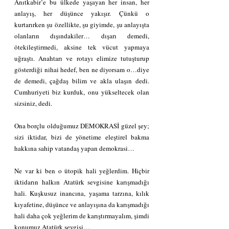
Anıtkabir’e bu ülkede yaşayan her insan, her 
anlayış, her düşünce yakışır. Çünkü o 
kurtarırken şu özellikte, şu giyimde, şu anlayışta 
olanların dışındakiler… dışarı demedi, 
ötekileştirmedi, aksine tek vücut yapmaya 
uğraştı. Anahtarı ve rotayı elimize tutuşturup 
gösterdiği nihai hedef, ben ne diyorsam o…diye 
de demedi, çağdaş bilim ve akla ulaşın dedi. 
Cumhuriyeti biz kurduk, onu yükseltecek olan 
sizsiniz, dedi.
Ona borçlu olduğumuz DEMOKRASİ güzel şey; 
sizi iktidar, bizi de yönetime eleştirel bakma 
hakkına sahip vatandaş yapan demokrasi…
Ne var ki ben o ütopik hali yeğlerdim. Hiçbir 
iktidarın halkın Atatürk sevgisine karışmadığı 
hali. Kuşkusuz inancına, yaşama tarzına, kılık 
kıyafetine, düşünce ve anlayışına da karışmadığı 
hali daha çok yeğlerim de karıştırmayalım, şimdi 
konumuz Atatürk sevgisi…