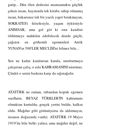
garip... Dün ölen dedesini anımsamakta güçlük 
çeken insan, hayatında tek kitaba sahip olmamış 
insan, bakarsınız tek bir yazılı yapıt bırakmayan, 
SOKRATES'i felsefesiyle, yaşam öyküsüyle 
ANIMSAR, ama gel gör ki onu kendini 
öldürmeye mahkûm edebilecek dende güçlü, 
çağının en görkemli egemenleri Antik 
YUNAN'ın 500'LER MECLİSİ'ni bilmez bile...
Sen ne kadar karalarsan karala, unutturmaya 
çalışırsan çalış, o asla KAHRAMANINI unutmaz. 
Çünkü o senin baskına karşı da sığınağıdır.
ATATÜRK ne zaman, tabandan kopuk egemen 
sınıfların, BEYAZ TÜRKLER'İN kahramanı 
olmaktan kurtuldu, gerçek yerini buldu, halkın 
oldu. Mağdur gibi görünüyorsa da aldırmayın, 
insanın doğasında vardır; ATATÜRK 19 Mayıs 
1919’da bile belki yalnız, ama mağdur değil, ne 