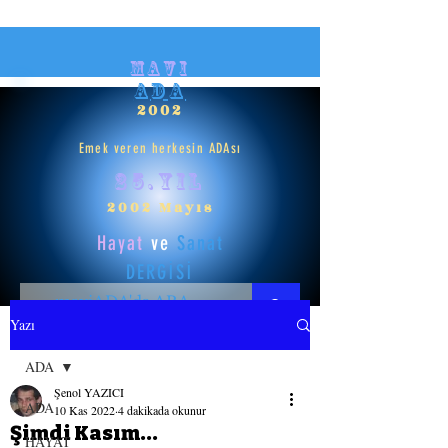
mavi
ADA
2002
Emek veren herkesin ADAsı
25.yıl
2002 Mayıs
Hayat
ve
Sanat
DERGİSİ
Yazı
HAYAT
ADA
Şenol YAZICI
SANAT
ADA
10 Kas 2022
4 dakikada okunur
Şimdi Kasım...
HAYAT
GİRİŞ YAP