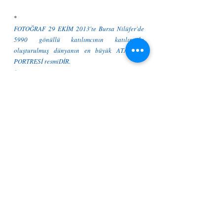
*
FOTOĞRAF 29 EKİM 2013'te Bursa Nilüfer'de 
5990 gönüllü katılımcının katılımıyla 
oluşturulmuş dünyanın en büyük ATATÜRK 
PORTRESİ resmiDİR.
*
21 Kasım 2017
Etiketler:
GÜNCEL
HAYAT
ATA ve Cumhuriyet
HAYAT
Son Yazılar
Hepsini Gör