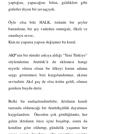
yaptığını, yapacağını bilen, geldikleri gibi 
giderler diyen bir savaşçıydı.
Öyle olsa bile HALK, özünde bir şeyler 
barındıran, bir şey vadeden omurgalı, ilkeli ve 
onurluyu sever...
Kim ne yaparsa yapsın değişmez bu kural.
AKP’nin bir süredir askıya aldığı “Yeni Türkiye” 
söylemlerine Atatürk’ü de eklemesi hangi 
niyetle olursa olsun bu ülkeyi kuran adama 
saygı göstermesi bizi kaygılandırmaz, aksine 
sevindirir. Akıl geç de olsa üstün geldi, olması 
gereken buydu deriz.
Belki bu endişelendirebilir; iktidarın kendi 
tarzında olduracağı bir Atatürkçülük dayatması 
kaygılandırır.  Önceden çok gördüğümüz, her 
gelen iktidarın önce içini boşaltıp, sonra da 
kendine göre oldurup, gündelik yaşamın her 
anına yanıt olacakmış gibi amentüye çevirip 