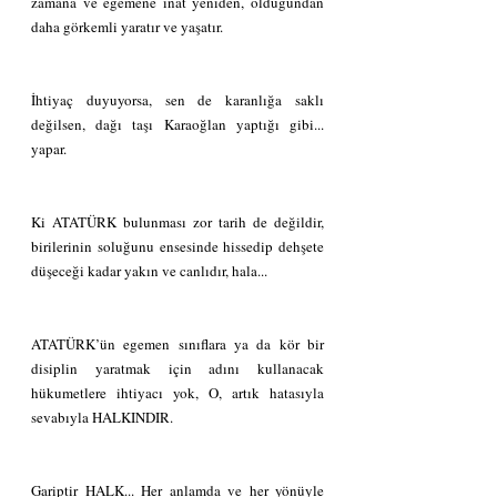
zamana ve egemene inat yeniden, olduğundan 
daha görkemli yaratır ve yaşatır. 
İhtiyaç duyuyorsa, sen de karanlığa saklı 
değilsen, dağı taşı Karaoğlan yaptığı gibi... 
yapar.
Ki ATATÜRK bulunması zor tarih de değildir, 
birilerinin soluğunu ensesinde hissedip dehşete 
düşeceği kadar yakın ve canlıdır, hala...
ATATÜRK’ün egemen sınıflara ya da kör bir 
disiplin yaratmak için adını kullanacak 
hükumetlere ihtiyacı yok, O, artık hatasıyla 
sevabıyla HALKINDIR.
Gariptir HALK... Her anlamda ve her yönüyle 