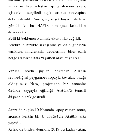
sanan üç beş yetişkin tip, gösterisini yaptı, 
içindekini sergiledi, tepki artınca meczuptur, 
delidir denildi. Ama genç kuşak hayır… dedi ve 
gördük ki bu HAYIR nerdeyse koltukları 
devirecekti.
Belli ki beklenen o ahmak okur onlar değildi.
Atatürk’le birlikte savaşanlar ya da o günlerin 
tanıkları, ninelerimiz dedelerimiz birer canlı 
belge aramızda hala yaşarken olası mıydı bu? 
Varılan nokta şaşılan noktadır: Allahın 
sevmediğini peygamber sopayla kovalar; ortağı 
olduğumuz Nato, projesinde bir zamanlar 
önünde saygıyla eğildiği Atatürk’ü temsili 
düşman olarak gösterdi.
Sonra da bugün,10 Kasımda  epey zaman sonra, 
apansız keskin bir U dönüşüyle Atatürk aşkı 
yeşerdi.
Ki hiç de birden değildir; 2019 bu kadar yakın, 