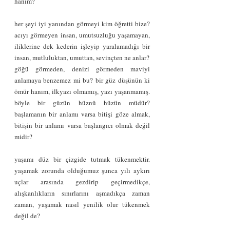
hanım?
her şeyi iyi yanından görmeyi kim öğretti bize? 
acıyı görmeyen insan, umutsuzluğu yaşamayan, 
iliklerine dek kederin işleyip yaralamadığı bir 
insan, mutluluktan, umuttan, sevinçten ne anlar?
göğü görmeden, denizi görmeden maviyi 
anlamaya benzemez mi bu? bir güz düşünün ki 
ömür hanım, ilkyazı olmamış, yazı yaşanmamış. 
böyle bir güzün hüznü hüzün müdür? 
başlamanın bir anlamı varsa bitişi göze almak, 
bitişin bir anlamı varsa başlangıcı olmak değil 
midir?
yaşamı düz bir çizgide tutmak tükenmektir. 
yaşamak zorunda olduğumuz şunca yılı aykırı 
uçlar arasında gezdirip geçirmedikçe, 
alışkanlıkların sınırlarını aşmadıkça zaman 
zaman, yaşamak nasıl yenilik olur tükenmek 
değil de?