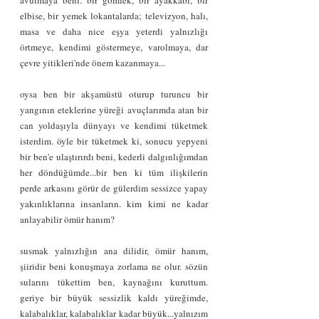
elbise, bir yemek lokantalarda; televizyon, halı, 
masa ve daha nice eşya yeterdi yalnızlığı 
örtmeye, kendimi göstermeye, varolmaya, dar 
çevre yitikleri'nde önem kazanmaya...
oysa ben bir akşamüstü oturup turuncu bir 
yangının eteklerine yüreği avuçlarımda atan bir 
can yoldaşıyla dünyayı ve kendimi tüketmek 
isterdim. öyle bir tüketmek ki, sonucu yepyeni 
bir ben'e ulaştırırdı beni, kederli dalgınlığımdan 
her döndüğümde...bir ben ki tüm ilişkilerin 
perde arkasını görür de gülerdim sessizce yapay 
yakınlıklarına insanların. kim kimi ne kadar 
anlayabilir ömür hanım?
susmak yalnızlığın ana dilidir, ömür hanım, 
şiiridir beni konuşmaya zorlama ne olur. sözün 
sularını tükettim ben, kaynağını kuruttum. 
geriye bir büyük sessizlik kaldı yüreğimde, 
kalabalıklar, kalabalıklar kadar büyük...yalnızım 