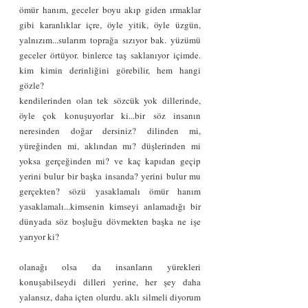
ömür hanım, geceler boyu akıp giden ırmaklar 
gibi karanlıklar içre, öyle yitik, öyle üzgün, 
yalnızım...sularım toprağa sızıyor bak. yüzümü 
geceler örtüyor. binlerce taş saklanıyor içimde. 
kim kimin derinliğini görebilir, hem hangi 
gözle?
kendilerinden olan tek sözcük yok dillerinde, 
öyle çok konuşuyorlar ki...bir söz insanın 
neresinden doğar dersiniz? dilinden mi, 
yüreğinden mi, aklından mı? düşlerinden mi 
yoksa gerçeğinden mi? ve kaç kapıdan geçip 
yerini bulur bir başka insanda? yerini bulur mu 
gerçekten? sözü yasaklamalı ömür hanım 
yasaklamalı...kimsenin kimseyi anlamadığı bir 
dünyada söz boşluğu dövmekten başka ne işe 
yarıyor ki?
olanağı olsa da insanların yürekleri 
konuşabilseydi dilleri yerine, her şey daha 
yalansız, daha içten olurdu. aklı silmeli diyorum 