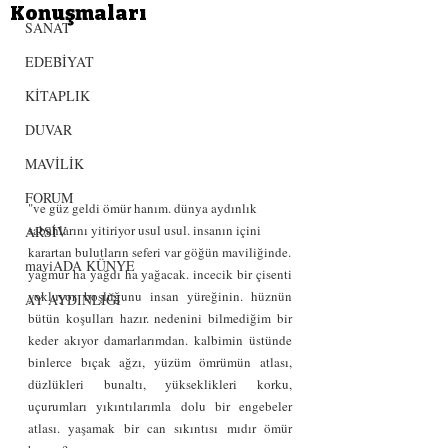
Konuşmaları
SANAT
EDEBİYAT
KİTAPLIK
DUVAR
MAVİLİK
FORUM
"ve güz geldi ömür hanım. dünya aydınlık 
sabahlarını yitiriyor usul usul. insanın içini 
ARSİV
karartan bulutların seferi var göğün maviliğinde.
maviADA KÜNYE
yağmur ha yağdı ha yağacak. incecik bir çisenti 
yokluyor boşluğunu insan yüreğinin. hüznün 
AY AYDINLIĞI
bütün koşulları hazır. nedenini bilmediğim bir 
keder akıyor damarlarımdan. kalbimin üstünde 
binlerce bıçak ağzı, yüzüm ömrümün atlası, 
düzlükleri bunaltı, yükseklikleri korku, 
uçurumları yıkıntılarımla dolu bir engebeler 
atlası. yaşamak bir can sıkıntısı mıdır ömür 