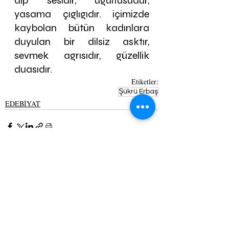
dip sesidir, ugultusudur, 
yasama çıglıgıdır. içimizde 
kaybolan bütün kadınlara 
duyulan bir dilsiz asktır, 
sevmek agrısıdır, güzellik 
duasıdır.
Etiketler:
Şükrü Erbaş
EDEBİYAT
Son Yazılar
Hepsini Gör