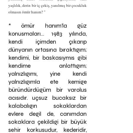
yaşlılık, derin bir iç çekiş, yanılmış bir çocukluk 
olmasın ömür hanım? "
*
 ömür hanım’la güz 
konusmaları... 1983 yılında, 
kendi içimden çıkarıp 
dünyanın ortasına bıraktıgım; 
kendimi, bir baskasıymıs gibi 
kendime anlattıgım; 
yalnızlıgımı, yine kendi 
yalnızlıgımla ete kemige 
büründürdügüm bir varolus 
acısıdır. uçsuz bucaksız bir 
kalabalıgın sokaklardan 
evlere degil de, canımdan 
sokaklara çekildigi bir büyük 
sehir korkusudur, kederidir, 