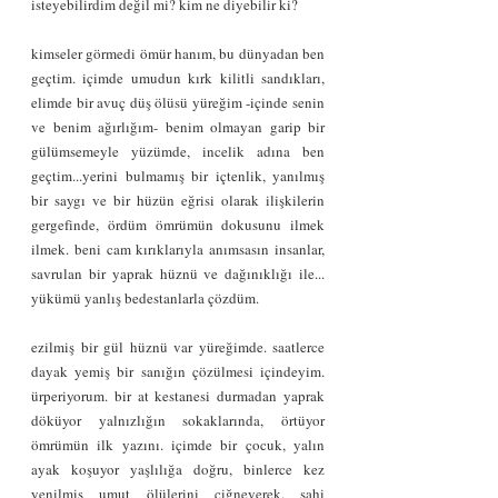
isteyebilirdim değil mi? kim ne diyebilir ki?
kimseler görmedi ömür hanım, bu dünyadan ben 
geçtim. içimde umudun kırk kilitli sandıkları, 
elimde bir avuç düş ölüsü yüreğim -içinde senin 
ve benim ağırlığım- benim olmayan garip bir 
gülümsemeyle yüzümde, incelik adına ben 
geçtim...yerini bulmamış bir içtenlik, yanılmış 
bir saygı ve bir hüzün eğrisi olarak ilişkilerin 
gergefinde, ördüm ömrümün dokusunu ilmek 
ilmek. beni cam kırıklarıyla anımsasın insanlar, 
savrulan bir yaprak hüznü ve dağınıklığı ile... 
yükümü yanlış bedestanlarla çözdüm.
ezilmiş bir gül hüznü var yüreğimde. saatlerce 
dayak yemiş bir sanığın çözülmesi içindeyim. 
ürperiyorum. bir at kestanesi durmadan yaprak 
döküyor yalnızlığın sokaklarında, örtüyor 
ömrümün ilk yazını. içimde bir çocuk, yalın 
ayak koşuyor yaşlılığa doğru, binlerce kez 
yenilmiş umut ölülerini çiğneyerek. sahi 