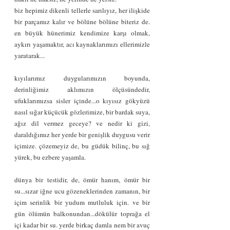
biz hepimiz dikenli tellerle sarılıyız, her ilişkide 
bir parçamız kalır ve bölüne bölüne biteriz de. 
en büyük hünerimiz kendimize karşı olmak, 
aykırı yaşamaktır, acı kaynaklarımızı ellerimizle 
yaratarak...
kıyılarımız duygularımızın boyunda, 
derinliğimiz aklımızın ölçüsündedir, 
ufuklarımızsa sisler içinde...o kıyısız gökyüzü 
nasıl sığar küçücük gözlerimize, bir bardak suya, 
ağız dil vermez geceye? ve nedir ki gizi, 
daraldığımız her yerde bir genişlik duygusu verir 
içimize. çözemeyiz de, bu güdük bilinç, bu sığ 
yürek, bu ezbere yaşamla.
dünya bir testidir, de, ömür hanım, ömür bir 
su...sızar iğne ucu gözeneklerinden zamanın, bir 
içim serinlik bir yudum mutluluk için. ve bir 
gün ölümün balkonundan...dökülür toprağa el 
içi kadar bir su. yerde birkaç damla nem bir avuç 