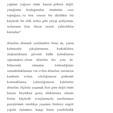
yağmur yağıyor ömür hanım...gökten değil, 
yüreğimin boşluğundan ömrümün ıssız 
toprağına...ve ben sonsuz bir düzlükte bir 
küçücük bir silik nokta gibi eriyip gidiyorum. 
seslensem kim duyar sesimi yalnızlıklar 
katından?
dönelim...dönmek yenilmektir biraz da, yarım 
kalmasıdır çıkışlarımızın, korkaklıktır, 
alışkanlıkların güvenli küflü kabuklarına 
sığınmaktır...olsun dönelim biz yine de. 
bilincinde olmadan üstlendiğimiz 
sorumluluklarımız var. evlere dönelim, sırtımızın 
kamburu evlere, cılızlığımızın görkemli 
korunaklarına, yalnızlığımızın kalelerine 
dönelim. ölçüsüz yaşamak bize göre değil ömür 
hanım. büyürken geniş ufuklarımız olmadı 
bizim. küçücük avuçlarımızla sınırlarımızı 
genişletmek istedikçe yaşamın binlerce engeli 
yığıldı önümüze. hangi birini yenebilirdik 