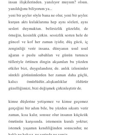
insan ilişkilerinden. yanılıyor muyum? olsun. 
yanıldığımı biliyorum ya...
yeni bir şeyler söyle bana ne olur, yeni bir şeyler. 
kurşun aktı kulaklarıma hep aynı sözleri, aynı 
sesleri duymaktan. belirsizlik güzeldir, de 
örneğin, kesinlik çirkin. sessizlik sesten hele de 
güncel ve kof her zaman iyidir, düş gücü, iç 
zenginliği verir insana. dünyanın usul usul 
ağaran o puslu sabahları ve günün turuncu 
tülleriyle örtünen dingin akşamları bu yüzden 
etkiler bizi, duygulandırır, de. anlık izlenimler 
sürekli görünümlerden her zaman daha güçlü, 
kalıcı ömürlüdür...alışkanlıklar öldürür 
güzelliğimizi, bizi değişmek çirkinleştirir de.
kimse düşlerine yetişemez ve kimse geçemez 
gerçeğini bir adım bile, bu yüzden sıkıntı verir 
zaman, kısa kalır, sonsuz olur insanın küçücük 
ömrünün karşısında. istemenin kuralı yoktur; 
istemek yaşamın kendiliğinden sonucudur, ne 
haklı ne haksız, ne yerinde ne yersiz.