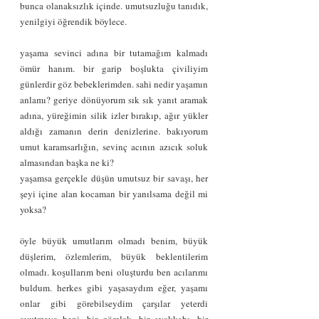
bunca olanaksızlık içinde. umutsuzluğu tanıdık, 
yenilgiyi öğrendik böylece.
yaşama sevinci adına bir tutamağım kalmadı 
ömür hanım. bir garip boşlukta çiviliyim 
günlerdir göz bebeklerimden. sahi nedir yaşamın 
anlamı? geriye dönüyorum sık sık yanıt aramak 
adına, yüreğimin silik izler bırakıp, ağır yükler 
aldığı zamanın derin denizlerine. bakıyorum 
umut karamsarlığın, sevinç acının azıcık soluk 
almasından başka ne ki?
yaşamsa gerçekle düşün umutsuz bir savaşı, her 
şeyi içine alan kocaman bir yanılsama değil mi 
yoksa?
öyle büyük umutlarım olmadı benim, büyük 
düşlerim, özlemlerim, büyük beklentilerim 
olmadı. koşullarım beni oluşturdu ben acılarımı 
buldum. herkes gibi yaşasaydım eğer, yaşamı 
onlar gibi görebilseydim çarşılar yeterdi 
avutmaya beni. bir gömlek, bir ayakkabı, bir 