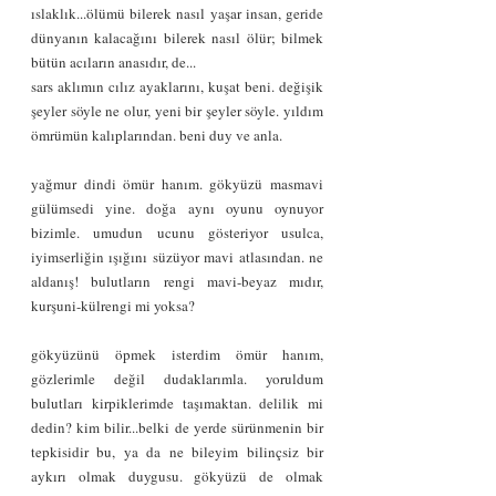
ıslaklık...ölümü bilerek nasıl yaşar insan, geride 
dünyanın kalacağını bilerek nasıl ölür; bilmek 
bütün acıların anasıdır, de...
sars aklımın cılız ayaklarını, kuşat beni. değişik 
şeyler söyle ne olur, yeni bir şeyler söyle. yıldım 
ömrümün kalıplarından. beni duy ve anla.
yağmur dindi ömür hanım. gökyüzü masmavi 
gülümsedi yine. doğa aynı oyunu oynuyor 
bizimle. umudun ucunu gösteriyor usulca, 
iyimserliğin ışığını süzüyor mavi atlasından. ne 
aldanış! bulutların rengi mavi-beyaz mıdır, 
kurşuni-külrengi mi yoksa?
gökyüzünü öpmek isterdim ömür hanım, 
gözlerimle değil dudaklarımla. yoruldum 
bulutları kirpiklerimde taşımaktan. delilik mi 
dedin? kim bilir...belki de yerde sürünmenin bir 
tepkisidir bu, ya da ne bileyim bilinçsiz bir 
aykırı olmak duygusu. gökyüzü de olmak 