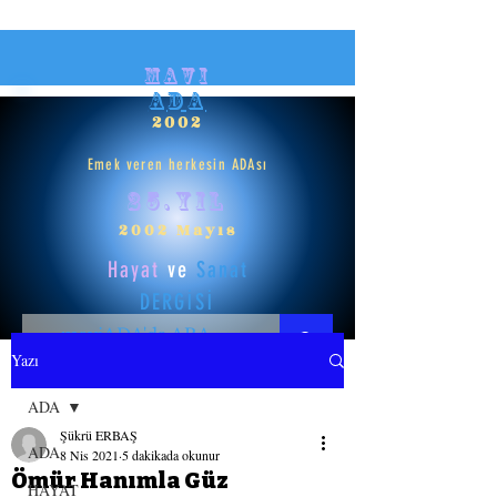
mavi
ADA
2002
Emek veren herkesin ADAsı
25.yıl
2002 Mayıs
Hayat
ve
Sanat
DERGİSİ
Yazı
HAYAT
ADA
Şükrü ERBAŞ
SANAT
ADA
8 Nis 2021
5 dakikada okunur
Ömür Hanımla Güz
HAYAT
GİRİŞ YAP