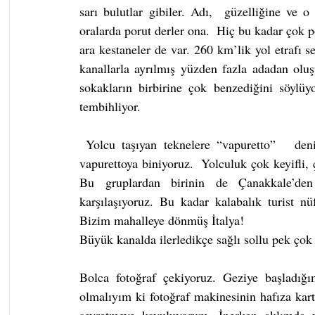
sarı bulutlar gibiler. Adı,  güzelliğine ve 
oralarda porut derler ona.  Hiç bu kadar çok 
ara kestaneler de var. 260 km’lik yol etrafı se
kanallarla ayrılmış yüzden fazla adadan oluş
sokakların birbirine çok benzediğini söylüy
tembihliyor.
 Yolcu taşıyan teknelere “vapuretto”   deniyor. Kişi başı gidiş -  dönüş on beş Euro ödeyerek 
vapurettoya biniyoruz.  Yolculuk çok keyifli, 
Bu gruplardan birinin de Çanakkale’den 
karşılaşıyoruz. Bu kadar kalabalık turist n
Bizim mahalleye dönmüş İtalya!
Büyük kanalda ilerledikçe sağlı sollu pek çok t
Bolca fotoğraf çekiyoruz. Geziye başladığ
olmalıyım ki fotoğraf makinesinin hafıza kart