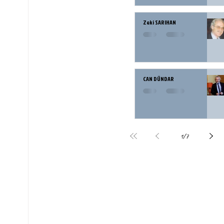
Zeki SARIHAN
CAN DÜNDAR
1
/
7