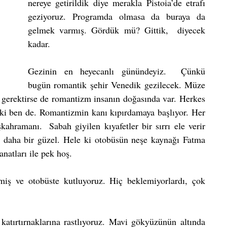
nereye getirildik diye merakla Pistoia’de etrafı 
geziyoruz. Programda olmasa da buraya da 
gelmek varmış. Gördük mü? Gittik,  diyecek 
kadar.
Gezinin en heyecanlı günündeyiz.  Çünkü 
bugün romantik şehir Venedik gezilecek. Müze 
i gerektirse de romantizm insanın doğasında var. Herkes 
 ki ben de. Romantizmin kanı kıpırdamaya başlıyor. Her 
hramanı.  Sabah giyilen kıyafetler bir sırrı ele verir 
,  daha bir güzel. Hele ki otobüsün neşe kaynağı Fatma 
natları ile pek hoş.
ş ve otobüste kutluyoruz. Hiç beklemiyorlardı, çok 
atırtırnaklarına rastlıyoruz. Mavi gökyüzünün altında 