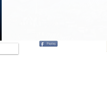
1
/
3
Paylaş