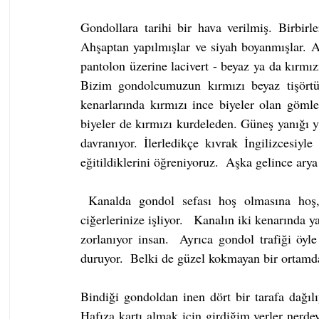
Gondollara tarihi bir hava verilmiş. Birbirle
Ahşaptan yapılmışlar ve siyah boyanmışlar. Al
pantolon üzerine lacivert - beyaz ya da kırmızı 
Bizim gondolcumuzun kırmızı beyaz tişörtü
kenarlarında kırmızı ince biyeler olan gömle
biyeler de kırmızı kurdeleden. Güneş yanığı y
davranıyor. İlerledikçe kıvrak İngilizcesiyle 
eğitildiklerini öğreniyoruz.  Aşka gelince arya
 Kanalda gondol sefası hoş olmasına hoş, güzel olmasına güzel de kesif bir rutubet kokusu 
ciğerlerinize işliyor.   Kanalın iki kenarında 
zorlanıyor insan.  Ayrıca gondol trafiği öy
duruyor.  Belki de güzel kokmayan bir ortamd
Bindiği gondoldan inen dört bir tarafa dağıl
Hafıza kartı almak için girdiğim yerler nerdeys