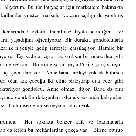
 alıyorum. Bu tür ihtiyaçlar için marketlere bakmakta 
kullanılan cinsten maskeler ve cam işçiliği ile yapılmış 
rın yaşadığını öğreniyoruz. Bir durakta gondolcularla 
arlık niyetiyle gelip tarifeyle karşılaşıyor. Hamile bir 
uyoruz. Eşi kadına  eşsiz  ve kırılgan bir mücevher gibi 
aile geliyor.  Birbirine yakın yaşta (5-6-7 gibi) sarışın, 
z  üç  çocukları var.  Anne baba tarifeyi yüksek bulunca 
i olan kız çocuğu iki elini birleştirip dua eder gibi 
tekrarlıyor gondolcu. Anne olmaz, diyor. Baba da onu 
ince gondolla dolaşanları izlemek zorunda kalıyorlar.  
yoruz.  Gülümsemenin ve neşenin ulusu yok.
rumda.  Her sokakta benzer kafe ve lokantalarla 
rap da içilen bu mekânlardan çokça var.   Birine oturup 