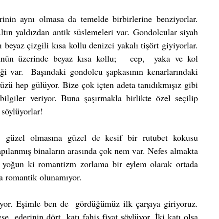
rinin aynı olmasa da temelde birbirlerine benziyorlar. 
tın yaldızdan antik süslemeleri var. Gondolcular siyah 
beyaz çizgili kısa kollu denizci yakalı tişört giyiyorlar.  
nün üzerinde beyaz kısa kollu;   cep,  yaka ve kol 
ği var.  Başındaki gondolcu şapkasının kenarlarındaki 
üzü hep gülüyor. Bize çok içten adeta tanıdıkmışız gibi 
bilgiler veriyor. Buna şaşırmakla birlikte özel seçilip 
 söylüyorlar!
yapılanmış binaların arasında çok nem var. Nefes almakta 
le yoğun ki romantizm zorlama bir eylem olarak ortada 
a romantik olunamıyor.
ıyor. Eşimle ben de  gördüğümüz ilk çarşıya giriyoruz. 
e  ederinin dört  katı fahiş fiyat söylüyor. İki katı olsa 