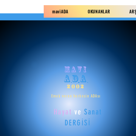
maviADA
OKUNANLAR
AR
mavi
ADA
2002
Emek veren herkesin ADAsı
Hayat
ve
Sanat
DERGİSİ