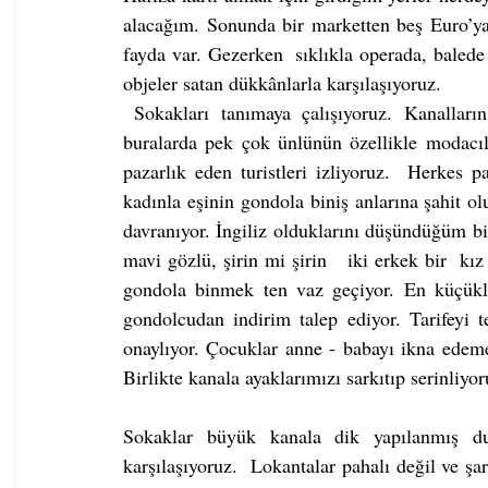
alacağım. Sonunda bir marketten beş Euro’ya 
fayda var. Gezerken  sıklıkla operada, balede 
objeler satan dükkânlarla karşılaşıyoruz.
 Sokakları tanımaya çalışıyoruz. Kanalların kenarındaki evlerin inanılmaz fiyata satıldığını  ve 
buralarda pek çok ünlünün özellikle modacıla
pazarlık eden turistleri izliyoruz.  Herkes paz
kadınla eşinin gondola biniş anlarına şahit ol
davranıyor. İngiliz olduklarını düşündüğüm bir 
mavi gözlü, şirin mi şirin   iki erkek bir  kı
gondola binmek ten vaz geçiyor. En küçükler
gondolcudan indirim talep ediyor. Tarifeyi 
onaylıyor. Çocuklar anne - babayı ikna edemey
Birlikte kanala ayaklarımızı sarkıtıp serinli
Sokaklar büyük kanala dik yapılanmış du
karşılaşıyoruz.  Lokantalar pahalı değil ve şa