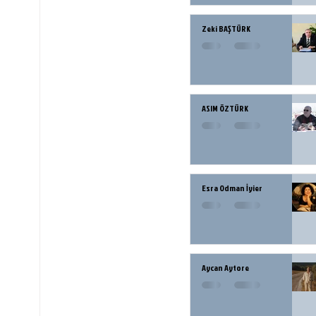
Zeki BAŞTÜRK
ASIM ÖZTÜRK
Esra Odman İyier
Aycan Aytore