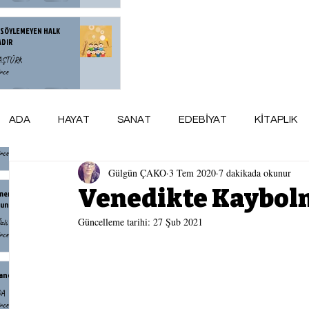
 SÖYLEMEYEN HALK
ADIR
BAŞTÜRK
nce
zce Yorulan Bir Neslin
ADA
HAYAT
SANAT
EDEBİYAT
KİTAPLIK
esi
Denli
nce
Gülgün ÇAKO
3 Tem 2020
7 dakikada okunur
ARSİV
maviADA KÜNYE
AY AYDINLIĞI
Venedikte Kaybo
menin Yaşlanmak Demek
unu Bilmiyordum
Güncelleme tarihi:
27 Şub 2021
zlü
nce
andr İsayeviç Soljenitsin
DA
nce