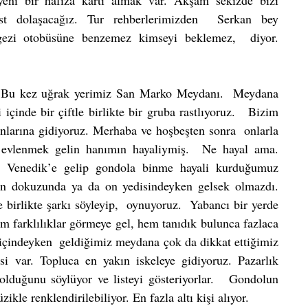
eni bir hafıza kartı almak var. Akşam sekizde bizi 
st dolaşacağız. Tur rehberlerimizden  Serkan bey 
ezi otobüsüne benzemez kimseyi beklemez,  diyor. 
. Bu kez uğrak yerimiz San Marko Meydanı.  Meydana 
içinde bir çiftle birlikte bir gruba rastlıyoruz.   Bizim 
nlarına gidiyoruz. Merhaba ve hoşbeşten sonra  onlarla 
 evlenmek gelin hanımın hayaliymiş.  Ne hayal ama.  
te Venedik’e gelip gondola binme hayali kurduğumuz 
on dokuzunda ya da on yedisindeyken gelsek olmazdı. 
 birlikte şarkı söyleyip,  oynuyoruz.  Yabancı bir yerde 
em farklılıklar görmeye gel, hem tanıdık bulunca fazlaca 
içindeyken  geldiğimiz meydana çok da dikkat ettiğimiz 
i var. Topluca en yakın iskeleye gidiyoruz. Pazarlık 
olduğunu söylüyor ve listeyi gösteriyorlar.   Gondolun   
kle renklendirilebiliyor. En fazla altı kişi alıyor.