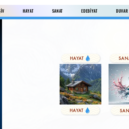
ŞİV
HAYAT
SANAT
EDEBİYAT
DUVAR
HAYAT
SAN
Paylaş
HAYAT
SAN
KUŞYEMİ
Derviş'in Duası
FARK