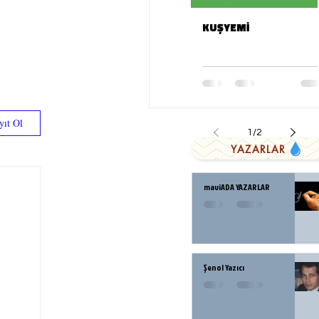
KUŞYEMİ
yıt Ol
1
/
2
YAZARLAR
maviADA YAZARLAR
Şenol Yazıcı