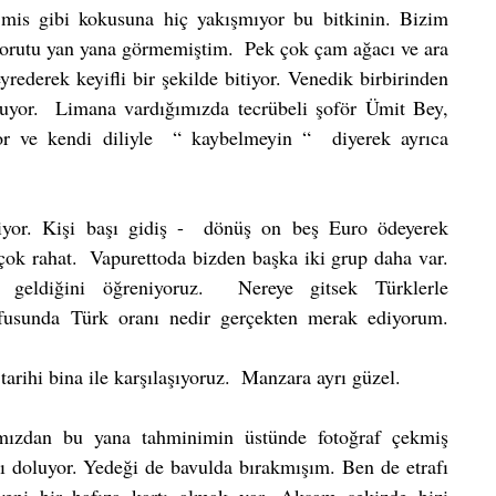
o mis gibi kokusuna hiç yakışmıyor bu bitkinin. Bizim 
porutu yan yana görmemiştim.  Pek çok çam ağacı ve ara 
yrederek keyifli bir şekilde bitiyor. Venedik birbirinden 
uyor.  Limana vardığımızda tecrübeli şoför Ümit Bey,  
or ve kendi diliyle  “ kaybelmeyin “  diyerek ayrıca 
çok rahat.  Vapurettoda bizden başka iki grup daha var.  
geldiğini öğreniyoruz.  Nereye gitsek Türklerle 
üfusunda Türk oranı nedir gerçekten merak ediyorum.  
arihi bina ile karşılaşıyoruz.  Manzara ayrı güzel.
ımızdan bu yana tahminimin üstünde fotoğraf çekmiş 
ı doluyor. Yedeği de bavulda bırakmışım. Ben de etrafı 