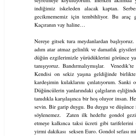
seyretmeye koyuluyorum. İnerken aklımda y
indiğimiz iskeleden alacak kaptan. Serbe
gecikmememiz için tembihliyor. Bu araç g
Kaçıranın vay haline…
Nereye gitsek tura meydanlardan başlıyoruz
adım atar atmaz gelinlik ve damatlık giysileri 
düğün ezgilerimizle yürüdüklerini görünce ya
tanışıyoruz. Bandırmalıymışlar.  Venedik’te
Kendisi on sekiz yaşına geldiğinde birlik
kardeşimin kulaklarını çınlatıyorum. Sanki 
Düğüncülerin yanlarındaki çalgıların eşliğinde
tanıdıkla karşılaşınca bir hoş oluyor insan. H
sevin. Bir garip duygu. Bu duygu ve düşünce 
söylenemez.  Zaten ilk hedefte gondol gezis
etmeye kalkınca taksi ücreti gibi tarifelerini 
yirmi dakikası  seksen Euro. Gondol sefası müzi