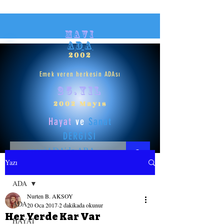
mavi
ADA
2002
Emek veren herkesin ADAsı
25.yıl
2002 Mayıs
Hayat
ve
Sanat
DERGİSİ
Yazı
HAYAT
ADA
Nurten B. AKSOY
SANAT
ADA
20 Oca 2017
2 dakikada okunur
Her Yerde Kar Var
HAYAT
GİRİŞ YAP