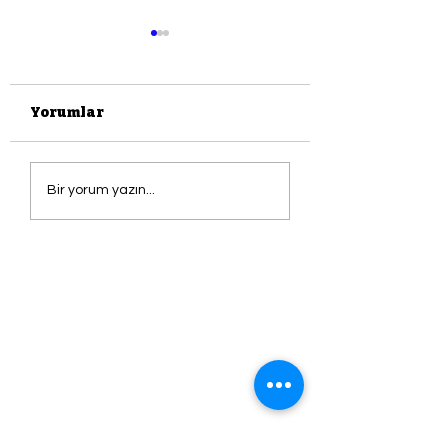
Yorumlar
Tuvalet Kafe
Seyit Kemal
Bir yorum yazın...
Karaalioğlu