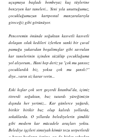
uçuşmaya başladı bembeyaz kuş tüylerine 
benzeyen kar taneleri... Yeni yıla unuttuğumuz, 
çocukluğumuzun kartpostal manzaralarıyla 
gireceğiz gibi görünüyor.
Penceremin önünde soğuktan kasvetli kasvetli 
dolaşan ıslak kedileri izlerken sanki bir çuval 
pamuğu yukarıdan boşaltmışlar gibi savrulan 
kar tanelerinin içinden süzülüp çocukluğuma 
yol alıyorum... Hani hep deriz ya "çok mu şanssız 
çocuklardık biz, yoksa çok mu şanslı?" 
diye...varın siz karar verin...
Eski kışlar çok sert geçerdi İstanbul'da, içimiz 
titrerdi soğuktan, buz tutardı yüreğimizin 
dışında her yerimiz... Kar günlerce yağardı, 
birikir birikir buz olup kalırdı yollarda, 
sokaklarda. O yıllarda belediyelerin şimdiki 
gibi modern kar mücadele araçları yoktu. 
Belediye işçileri simsiyah kömür tozu serperlerdi 
o beyaz buzların üstüne, ya da bizler sobadan 