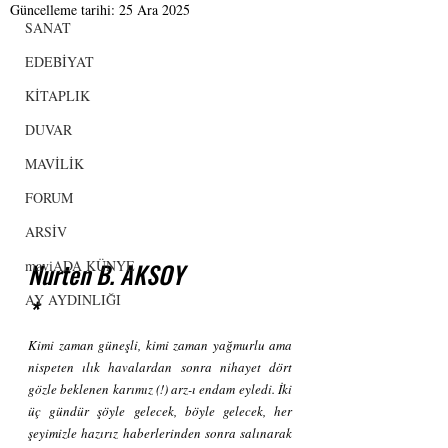
Güncelleme tarihi:
25 Ara 2025
SANAT
EDEBİYAT
KİTAPLIK
DUVAR
MAVİLİK
FORUM
ARSİV
maviADA KÜNYE
Nurten B. AKSOY
AY AYDINLIĞI
*
Kimi zaman güneşli, kimi zaman yağmurlu ama 
nispeten ılık havalardan sonra nihayet dört 
gözle beklenen karımız (!) arz-ı endam eyledi. İki 
üç gündür şöyle gelecek, böyle gelecek, her 
şeyimizle hazırız haberlerinden sonra salınarak 