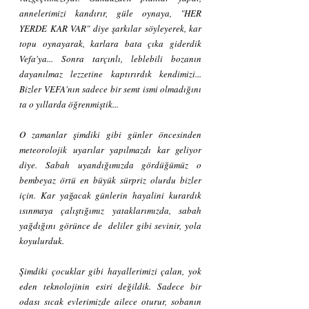
annelerimizi kandırır, güle oynaya, "HER 
YERDE KAR VAR" diye şarkılar söyleyerek, kar 
topu oynayarak, karlara bata çıka giderdik 
Vefa'ya... Sonra tarçınlı, leblebili bozanın 
dayanılmaz lezzetine kaptırırdık kendimizi... 
Bizler VEFA'nın sadece bir semt ismi olmadığını 
ta o yıllarda öğrenmiştik...
O zamanlar şimdiki gibi günler öncesinden 
meteorolojik uyarılar yapılmazdı kar geliyor 
diye. Sabah uyandığımızda gördüğümüz o 
bembeyaz örtü en büyük sürpriz olurdu bizler 
için. Kar yağacak günlerin hayalini kurardık 
ısınmaya çalıştığımız yataklarımızda, sabah 
yağdığını görünce de  deliler gibi sevinir, yola 
koyulurduk.
Şimdiki çocuklar gibi hayallerimizi çalan, yok 
eden teknolojinin esiri değildik. Sadece bir 
odası sıcak evlerimizde ailece oturur, sobanın 