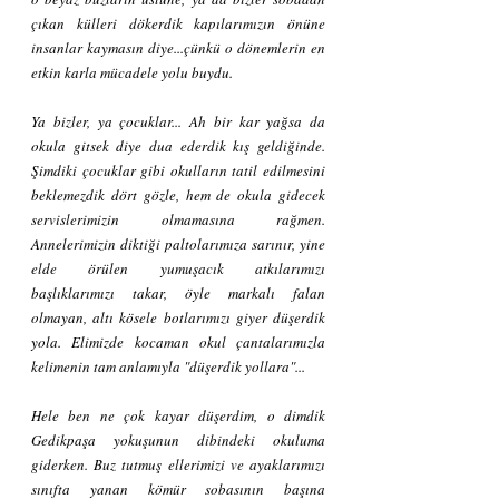
çıkan külleri dökerdik kapılarımızın önüne 
insanlar kaymasın diye...çünkü o dönemlerin en 
etkin karla mücadele yolu buydu.
Ya bizler, ya çocuklar... Ah bir kar yağsa da 
okula gitsek diye dua ederdik kış geldiğinde. 
Şimdiki çocuklar gibi okulların tatil edilmesini 
beklemezdik dört gözle, hem de okula gidecek 
servislerimizin olmamasına rağmen. 
Annelerimizin diktiği paltolarımıza sarınır, yine 
elde örülen yumuşacık atkılarımızı 
başlıklarımızı takar, öyle markalı falan 
olmayan, altı kösele botlarımızı giyer düşerdik 
yola. Elimizde kocaman okul çantalarımızla 
kelimenin tam anlamıyla "düşerdik yollara"...
Hele ben ne çok kayar düşerdim, o dimdik 
Gedikpaşa yokuşunun dibindeki okuluma 
giderken. Buz tutmuş ellerimizi ve ayaklarımızı 
sınıfta yanan kömür sobasının başına 