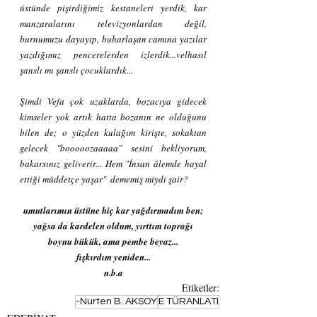
üstünde pişirdiğimiz kestaneleri yerdik, kar 
manzaralarını televizyonlardan değil, 
burnumuzu dayayıp, buharlaşan camına yazılar 
yazdığımız pencerelerden izlerdik...velhasıl 
şanslı mı şanslı çocuklardık...
Şimdi Vefa çok uzaklarda, bozacıya gidecek 
kimseler yok artık hatta bozanın ne olduğunu 
bilen de; o yüzden kulağım kirişte, sokaktan 
gelecek "booooozaaaaa" sesini bekliyorum, 
bakarsınız geliverir... Hem "İnsan âlemde hayal 
ettiği müddetçe yaşar"  dememiş miydi şair?
umutlarımın üstüne hiç kar yağdırmadım ben;
yağsa da kardelen oldum, yırttım toprağı
boynu bükük, ama pembe beyaz...
fışkırdım yeniden...
n.b.a
Etiketler:
-Nurten B. AKSOY
E TÜRANLATI