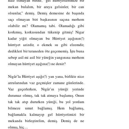
haiz olmayan birine, “gel hürriyetlerimize bir 
mekan bulalım, bir araya gelsinler, bir can 
olsunlar,” demiş. Demiş demesine de başında 
saçı olmayan biri başkasının saçına merhem 
olabilir mi? Olamamış tabi. Olamadığı gibi 
korkmuş, korkusundan tükenip gitmiş! Nigar 
kadar yiğit olmayan bu Hürriyet aşığının(!) 
hürriyet azizdir, o ekmek su gibi elzemdir, 
dedikleri bir teraneden öte geçememiş. İşte buna 
sebep asil mi asil bir yüreğin yangınına merhem 
olmayan hürriyet aşığına(!) ne denir?
Nigâr’la Hürriyet aşığı(!) yan yana, birlikte nice 
arzularından vaz geçmişler zamane günlerinde. 
Vaz geçerlerken, Nigâr’ın yüreği yerinde 
duramaz olmuş, tak tak atmaya başlamış. Onun 
tak tak atıp dururken yüreği, bu yol yordam 
bilmeze umut bağlamış. Hem bağlamış, 
bağlamakla kalmayıp gel hürriyetimizi bir 
mekanda birleştirelim, demiş. Demiş de ne 
olmuş, hiç…