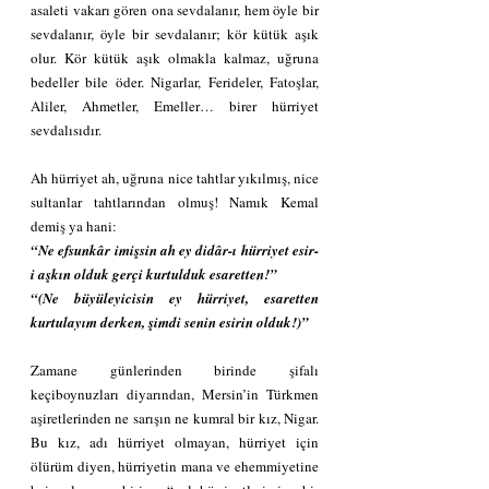
asaleti vakarı gören ona sevdalanır, hem öyle bir 
sevdalanır, öyle bir sevdalanır; kör kütük aşık 
olur. Kör kütük aşık olmakla kalmaz, uğruna 
bedeller bile öder. Nigarlar, Ferideler, Fatoşlar, 
Aliler, Ahmetler, Emeller… birer hürriyet 
sevdalısıdır.
Ah hürriyet ah, uğruna nice tahtlar yıkılmış, nice 
sultanlar tahtlarından olmuş! Namık Kemal 
demiş ya hani:
“Ne efsunkâr imişsin ah ey didâr-ı hürriyet esir-
i aşkın olduk gerçi kurtulduk esaretten!”
“(Ne büyüleyicisin ey hürriyet, esaretten 
kurtulayım derken, şimdi senin esirin olduk!)”
Zamane günlerinden birinde şifalı 
keçiboynuzları diyarından, Mersin’in Türkmen 
aşiretlerinden ne sarışın ne kumral bir kız, Nigar. 
Bu kız, adı hürriyet olmayan, hürriyet için 
ölürüm diyen, hürriyetin mana ve ehemmiyetine 