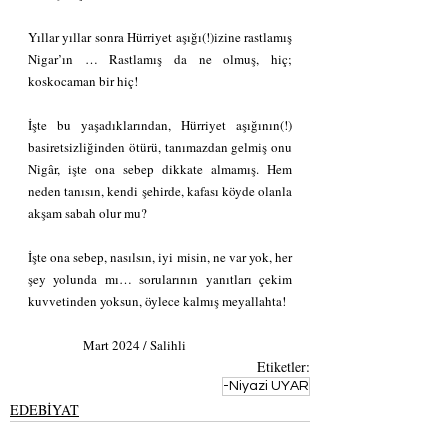
Yıllar yıllar sonra Hürriyet aşığı(!)izine rastlamış 
Nigar’ın … Rastlamış da ne olmuş, hiç; 
koskocaman bir hiç!
İşte bu yaşadıklarından, Hürriyet aşığının(!) 
basiretsizliğinden ötürü, tanımazdan gelmiş onu 
Nigâr, işte ona sebep dikkate almamış. Hem 
neden tanısın, kendi şehirde, kafası köyde olanla 
akşam sabah olur mu?
İşte ona sebep, nasılsın, iyi misin, ne var yok, her 
şey yolunda mı… sorularının yanıtları çekim 
kuvvetinden yoksun, öylece kalmış meyallahta!
              Mart 2024 / Salihli
Etiketler:
-Niyazi UYAR
EDEBİYAT