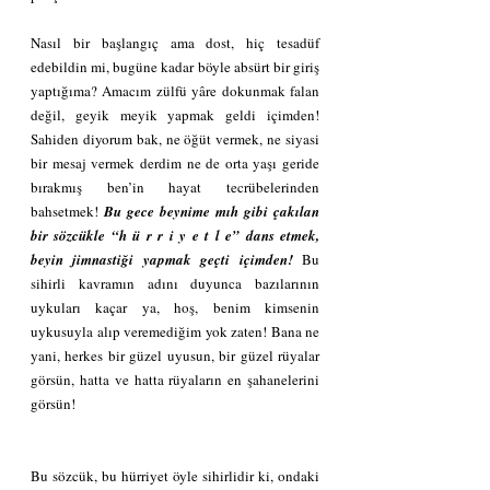
Nasıl bir başlangıç ama dost, hiç tesadüf 
edebildin mi, bugüne kadar böyle absürt bir giriş 
yaptığıma? Amacım zülfü yâre dokunmak falan 
değil, geyik meyik yapmak geldi içimden! 
Sahiden diyorum bak, ne öğüt vermek, ne siyasi 
bir mesaj vermek derdim ne de orta yaşı geride 
bırakmış ben’in hayat tecrübelerinden 
bahsetmek! 
Bu gece beynime mıh gibi çakılan 
bir sözcükle “h ü r r i y e t l e” dans etmek, 
beyin jimnastiği yapmak geçti içimden! 
Bu 
sihirli kavramın adını duyunca bazılarının 
uykuları kaçar ya, hoş, benim kimsenin 
uykusuyla alıp veremediğim yok zaten! Bana ne 
yani, herkes bir güzel uyusun, bir güzel rüyalar 
görsün, hatta ve hatta rüyaların en şahanelerini 
görsün!
Bu sözcük, bu hürriyet öyle sihirlidir ki, ondaki 