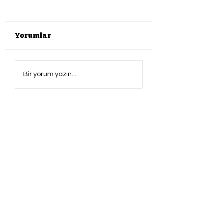
Yorumlar
KAÇINILMAZLIK
PAZAR OKUMA
Bir yorum yazın...
DUYGUSUDUR
SANAT