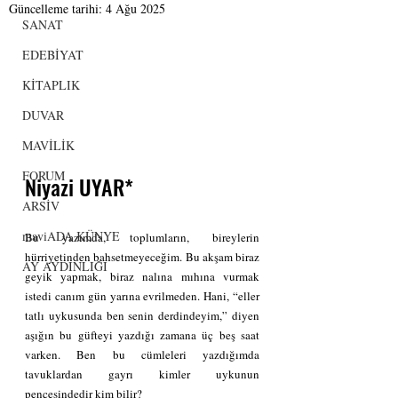
Güncelleme tarihi:
4 Ağu 2025
SANAT
EDEBİYAT
KİTAPLIK
DUVAR
MAVİLİK
FORUM
Niyazi UYAR*
ARSİV
maviADA KÜNYE
Bu yazımda, toplumların, bireylerin 
hürriyetinden bahsetmeyeceğim. Bu akşam biraz 
AY AYDINLIĞI
geyik yapmak, biraz nalına mıhına vurmak 
istedi canım gün yarına evrilmeden. Hani, “eller 
tatlı uykusunda ben senin derdindeyim,” diyen 
aşığın bu güfteyi yazdığı zamana üç beş saat 
varken. Ben bu cümleleri yazdığımda 
tavuklardan gayrı kimler uykunun 
pençesindedir kim bilir?