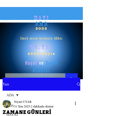
mavi
ADA
2002
Emek veren herkesin ADAsı
25.yıl
2002 Mayıs
Hayat
ve
Sanat
DERGİSİ
Yazı
HAYAT
ADA
Niyazi UYAR
SANAT
ADA
31 Tem 2025
2 dakikada okunur
ZAMANE GÜNLERİ
HAYAT
GİRİŞ YAP