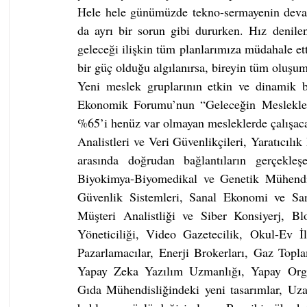
Hele hele günümüzde tekno-sermayenin devasa 
da ayrı bir sorun gibi dururken. Hız denile
geleceği ilişkin tüm planlarımıza müdahale ett
bir güç oldu­ğu algılanırsa, bireyin tüm olu
Yeni meslek gruplarının etkin ve dinamik bir
Ekonomik Forumu’nun “Geleceğin Meslekleri”
%65’i henüz var olmayan mesleklerde çalışaca
Analistle­ri ve Veri Güvenlikçileri, Yaratıcılı
arasında doğrudan bağlantıların gerçekleş
Biyokimya-Biyomedikal ve Genetik Mühendisl
Güvenlik Sistemleri, Sanal Ekonomi ve Sanal
Müşteri Analistliği ve Siber Konsiyerj, Blo
Yöneticiliği, Video Gaze­tecilik, Okul-Ev İ
Pazarlamacılar, Enerji Brokerları, Gaz Topl
Yapay Zeka Yazılım Uzmanlığı, Yapay Organ
Gıda Mühendisliğindeki yeni tasarımlar, Uza