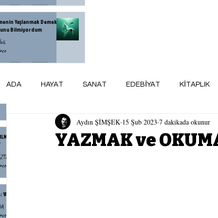
menin Yaşlanmak Demek
unu Bilmiyordum
zlü
nce
andr İsayeviç Soljenitsin
ADA
HAYAT
SANAT
EDEBİYAT
KİTAPLIK
DA
nce
Aydın ŞİMŞEK
15 Şub 2023
7 dakikada okunur
ARSİV
maviADA KÜNYE
AY AYDINLIĞI
YAZMAK ve OKUM
NILMAZLIK DUYGUSUDUR
T
ÖZTÜRK
nce
: YAZKO
DA
nce