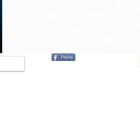
1
/
3
Paylaş