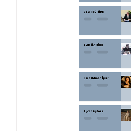
Zeki BAŞTÜRK
ASIM ÖZTÜRK
Esra Odman İyier
Aycan Aytore