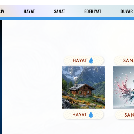
ŞİV
HAYAT
SANAT
EDEBİYAT
DUVAR
HAYAT
SAN
Paylaş
HAYAT
SAN
KUŞYEMİ
Derviş'in Duası
FARK