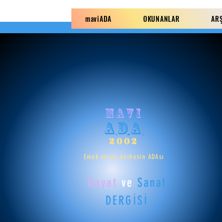
maviADA
OKUNANLAR
AR
mavi
ADA
2002
Emek veren herkesin ADAsı
Hayat
ve
Sanat
DERGİSİ