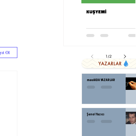
KUŞYEMİ
yıt Ol
1
/
2
YAZARLAR
maviADA YAZARLAR
Şenol Yazıcı