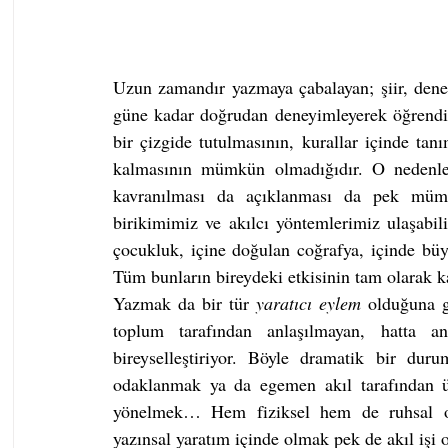
Uzun zamandır yazmaya çabalayan; şiir, denem
güne kadar doğru­dan deneyimleyerek öğrendiği
bir çizgide tutulmasının, kurallar için­de tan
kalmasının mümkün olmadığıdır. O nedenle de
kavranılması da açıklanması da pek mümkü
birikimimiz ve akılcı yöntemlerimiz ulaşabil
çocukluk, içine doğulan coğrafya, içinde büyü
Tüm bunların bireydeki etkisinin tam olarak ka
Yazmak da bir tür 
yaratıcı eylem 
olduğuna g
toplum tarafından anlaşıl­mayan, hatta 
bireyselleştiriyor. Böyle dramatik bir duru
odaklanmak ya da egemen akıl tarafından üst
yönelmek… Hem fiziksel hem de ruhsal ola
yazınsal yaratım içinde olmak pek de akıl işi