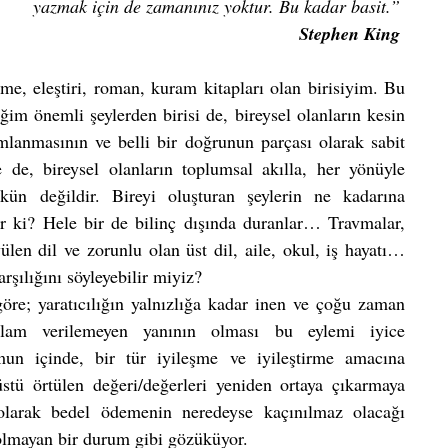
yazmak için de zamanınız yoktur. Bu kadar basit.” 
Stephen King 
e, eleştiri, roman, kuram kitapları olan birisiyim. Bu 
m önemli şeylerden birisi de, bireysel olanların kesin 
ımlanmasının ve belli bir doğrunun parçası olarak sabit 
, bireysel olan­ların toplumsal akılla, her yönüyle 
n değildir. Bireyi oluşturan şeylerin ne kadarına 
ir ki? Hele bir de bilinç dışında duranlar… Travmalar, 
len dil ve zorunlu olan üst dil, aile, okul, iş hayatı… 
rşılığını söyleyebilir miyiz?
öre; yaratıcılığın yalnızlığa kadar inen ve çoğu zaman 
anlam verilemeyen yanının olması bu eylemi iyice 
mun içinde, bir tür iyileşme ve iyileştirme amacına 
ü örtülen değeri/değerleri yeniden ortaya çıkarma­ya 
rak bedel ödeme­nin neredeyse kaçınılmaz olacağı 
 olmayan bir durum gibi gözüküyor. 