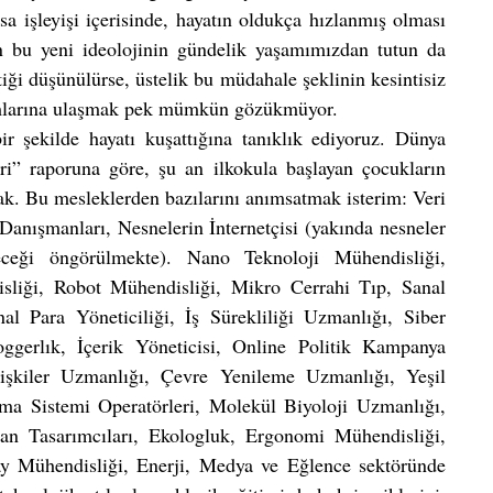
işleyişi içe­risinde, hayatın oldukça hızlanmış olması 
n bu yeni ideolojinin gündelik yaşamımız­dan tutun da 
iği düşünülürse, üstelik bu müdahale şeklinin kesintisiz 
şumlarına ulaşmak pek mümkün gözükmüyor. 
 şekilde haya­tı kuşattığına tanıklık ediyoruz. Dünya 
 raporuna göre, şu an ilkokula başlayan çocukların 
k. Bu mesleklerden bazılarını anımsatmak isterim: Veri 
k Danışmanları, Nesnelerin İnternetçisi (yakında nesneler 
eceği öngörülmekte). Nano Teknoloji Mühendisliği, 
iği, Robot Mü­hendisliği, Mikro Cerrahi Tıp, Sanal 
 Para Yöneticiliği, İş Sürekliliği Uzmanlığı, Siber 
ggerlık, İçerik Yöneticisi, Online Politik Kampanya 
lişkiler Uzmanlığı, Çevre Yenileme Uzmanlı­ğı, Yeşil 
ama Sistemi Operatörleri, Molekül Biyoloji Uzmanlığı, 
 Tasarımcıları, Ekologluk, Ergonomi Mühendisliği, 
y Mühendisliği, Enerji, Medya ve Eğlence sektöründe 