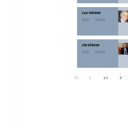
Zeki SARIHAN
CAN DÜNDAR
1
/
7