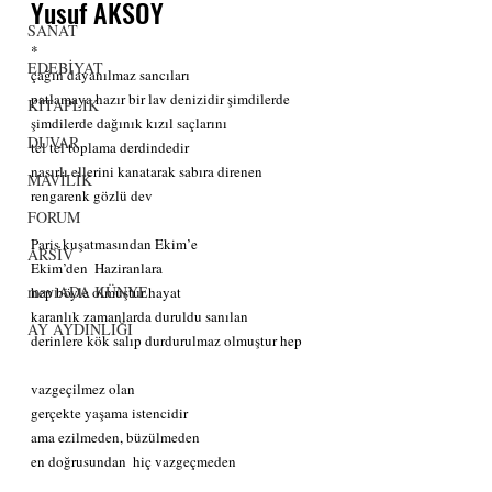
Yusuf AKSOY
SANAT
*
EDEBİYAT
çağın dayanılmaz sancıları  
patlamaya hazır bir lav denizidir şimdilerde
KİTAPLIK
şimdilerde dağınık kızıl saçlarını 
DUVAR
tel tel toplama derdindedir
nasırlı ellerini kanatarak sabıra direnen 
MAVİLİK
rengarenk gözlü dev  
FORUM
Paris kuşatmasından Ekim’e
ARSİV
Ekim’den  Haziranlara
maviADA KÜNYE
hep böyle olmuştur hayat
karanlık zamanlarda duruldu sanılan 
AY AYDINLIĞI
derinlere kök salıp durdurulmaz olmuştur hep
vazgeçilmez olan
gerçekte yaşama istencidir
ama ezilmeden, büzülmeden
en doğrusundan  hiç vazgeçmeden