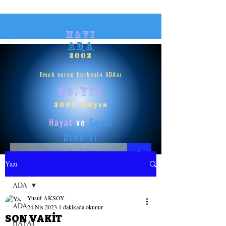
mavi
ADA
2002
Emek veren herkesin ADAsı
25.yıl
2002 Mayıs
Hayat
ve
Sanat
DERGİSİ
Yazı
HAYAT
ADA
Yusuf AKSOY
SANAT
ADA
24 Nis 2023
1 dakikada okunur
SON VAKİT
HAYAT
GİRİŞ YAP