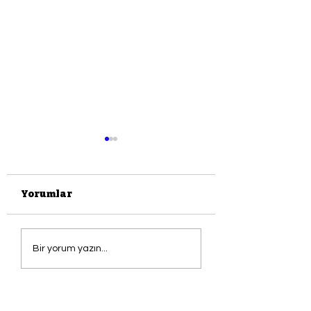
Yorumlar
KAÇINILMAZLIK
PAZAR OKUMA
Bir yorum yazın...
DUYGUSUDUR
SANAT