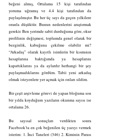
beğeni almış, Ortalama 15 kişi tarafından 
yoruma uğramış ve 4.4 kişi tarafından da 
paylaşılmıştır. Bu her üç sayı da geçen yılkilere 
oranla düşüktür. Bunun nedenlerini araştırmak 
gerekir. Ben yerimde sabit durduğuma göre, okur 
profilinin değişmesi, toplumda genel olarak bir 
bezginlik, kabuğuna çekilme olabilir mi? 
“Arkadaş” olarak kayıtlı isimlerin bir kısmının 
hesaplarına baktığımda ya hesaplarını 
kapattıklarını ya da aylardır herhangi bir şey 
paylaşmadıklarını gördüm. Tabii yeni arkadaş 
olmak isteyenlere yer açmak için onları sildim.
Bir çeşit arşivleme görevi de yapan bloğuma son 
bir yılda koyduğum yazıların okunma sayısı ise 
ortalama 26.
Bu sayısal sonuçları verdikten sonra 
Facebook’ta en çok beğenilen üç yazıyı vermek 
isterim: 1. İnci Taneleri (346) 2. Kiminin Parası 