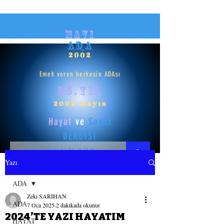
mavi
ADA
2002
Emek veren herkesin ADAsı
25.yıl
2002 Mayıs
Hayat
ve
Sanat
DERGİSİ
Yazı
HAYAT
ADA
Zeki SARIHAN
SANAT
ADA
7 Oca 2025
2 dakikada okunur
2024’TE YAZI HAYATIM
HAYAT
GİRİŞ YAP