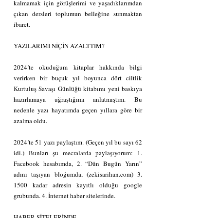
kalmamak için görüşlerimi ve yaşadıklarımdan 
çıkan dersleri toplumun belleğine sunmaktan 
ibaret.
YAZILARIMI NİÇİN AZALTTIM?
2024’te okuduğum kitaplar hakkında bilgi 
verirken bir buçuk yıl boyunca dört ciltlik 
Kurtuluş Savaşı Günlüğü kitabımı yeni baskıya 
hazırlamaya uğraştığımı anlatmıştım. Bu 
nedenle yazı hayatımda geçen yıllara göre bir 
azalma oldu.
2024’te 51 yazı paylaştım. (Geçen yıl bu sayı 62 
idi.) Bunları şu mecralarda paylaşıyorum: 1. 
Facebook hesabımda, 2. “Dün Bugün Yarın” 
adını taşıyan bloğumda, (zekisarihan.com) 3. 
1500 kadar adresin kayıtlı olduğu google 
grubunda. 4. İnternet haber sitelerinde.
HABER SİTELERİNDE