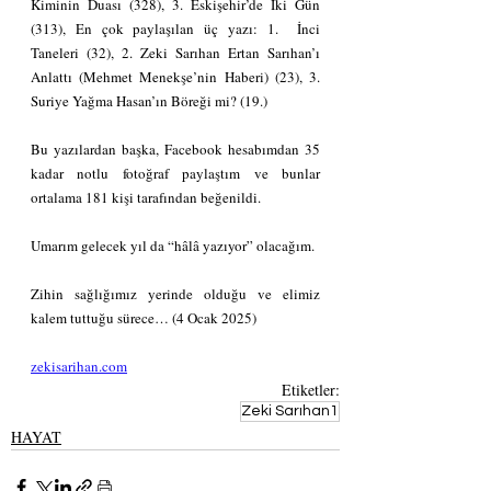
Kiminin Duası (328), 3. Eskişehir’de İki Gün 
(313), En çok paylaşılan üç yazı: 1.  İnci 
Taneleri (32), 2. Zeki Sarıhan Ertan Sarıhan’ı 
Anlattı (Mehmet Menekşe’nin Haberi) (23), 3. 
Suriye Yağma Hasan’ın Böreği mi? (19.)
Bu yazılardan başka, Facebook hesabımdan 35 
kadar notlu fotoğraf paylaştım ve bunlar 
ortalama 181 kişi tarafından beğenildi.
Umarım gelecek yıl da “hâlâ yazıyor” olacağım.
Zihin sağlığımız yerinde olduğu ve elimiz 
kalem tuttuğu sürece… (4 Ocak 2025)
zekisarihan.com
Etiketler:
Zeki Sarıhan1
HAYAT