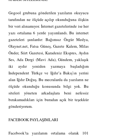
Gogool grubuna gönderilen yazıların okuyucu 
tarafından ne ölçüde açılıp okunduğuna ilişkin 
bir veri alınamıyor. İnternet gazetelerinde ise her 
yazı ortalama 6 yerde yayımlandı. Bu internet 
gazeteleri şunlardır: Bağımsız Özgür Medya, 
Olaynet.net, Fatsa Güneş, Gazete Kalem, Milas 
Önder, Siirt Gazetesi, Karadeniz Ekspres, Aydın 
Ses, Ada Dergi (Mavi Ada), Gündem, yaklaşık 
iki aydır yeniden yazmaya başladığım 
Independent Türkçe ve Iğdır’a Bakış’ın yerini 
alan Iğdır Doğuş. Bu mecralarda da yazıların ne 
ölçüde okunduğu konusunda bilgi yok. Bu 
siteleri yöneten arkadaşlara beni nefessiz 
bırakamadıkları için buradan açık bir teşekkür 
gönderiyorum.
FACEBOOK PAYLAŞIMLARI
Facebook’ta yazılarım ortalama olarak 101 