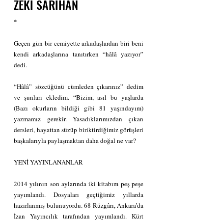
ZEKİ SARIHAN
*
Geçen gün bir cemiyette arkadaşlardan biri beni 
kendi arkadaşlarına tanıtırken “hâlâ yazıyor” 
dedi.
“Hâlâ” sözcüğünü cümleden çıkarınız” dedim 
ve şunları ekledim. “Bizim, asıl bu yaşlarda 
(Bazı okurların bildiği gibi 81 yaşındayım) 
yazmamız gerekir. Yasadıklarımızdan çıkan 
dersleri, hayattan süzüp biriktirdiğimiz görüşleri 
başkalarıyla paylaşmaktan daha doğal ne var?
YENİ YAYINLANANLAR
2014 yılının son aylarında iki kitabım peş peşe 
yayımlandı. Dosyaları geçtiğimiz yıllarda 
hazırlanmış bulunuyordu. 68 Rüzgârı, Ankara’da 
İzan Yayıncılık tarafından yayımlandı. Kürt 