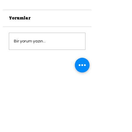
Yorumlar
Saldırıya Uğrayan
ŞARKI
Bir yorum yazın...
Rembrandt'ın
SÖYLEMEYEN 
Tablosu; DANAE
HASTADIR