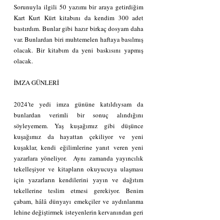
Sorunuyla ilgili 50 yazımı bir araya getirdiğim 
Kart Kurt Kürt kitabını da kendim 300 adet 
bastırdım. Bunlar gibi hazır birkaç dosyam daha 
var. Bunlardan biri muhtemelen haftaya basılmış 
olacak. Bir kitabım da yeni baskısını yapmış 
olacak.
İMZA GÜNLERİ
2024’te yedi imza gününe katıldıysam da 
bunlardan verimli bir sonuç alındığını 
söyleyemem. Yaş kuşağımız gibi düşünce 
kuşağımız da hayattan çekiliyor ve yeni 
kuşaklar, kendi eğilimlerine yanıt veren yeni 
yazarlara yöneliyor.  Aynı zamanda yayıncılık 
tekelleşiyor ve kitapların okuyucuya ulaşması 
için yazarların kendilerini yayın ve dağıtım 
tekellerine teslim etmesi gerekiyor. Benim 
çabam, hâlâ dünyayı emekçiler ve aydınlanma 
lehine değiştirmek isteyenlerin kervanından geri 