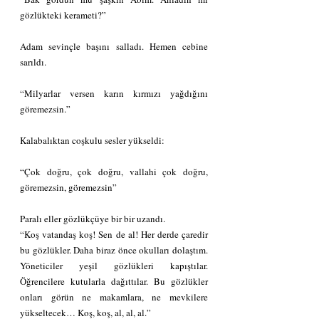
gözlükteki kerameti?”
Adam sevinçle başını salladı. Hemen cebine 
sarıldı.
“Milyarlar versen karın kırmızı yağdığını 
göremezsin.”
Kalabalıktan coşkulu sesler yükseldi:
“Çok doğru, çok doğru, vallahi çok doğru, 
göremezsin, göremezsin”
Paralı eller gözlükçüye bir bir uzandı.
“Koş vatandaş koş! Sen de al! Her derde çaredir 
bu gözlükler. Daha biraz önce okulları dolaştım. 
Yöneticiler yeşil gözlükleri kapıştılar. 
Öğrencilere kutularla dağıttılar. Bu gözlükler 
onları görün ne makamlara, ne mevkilere 
yükseltecek… Koş, koş, al, al, al.”