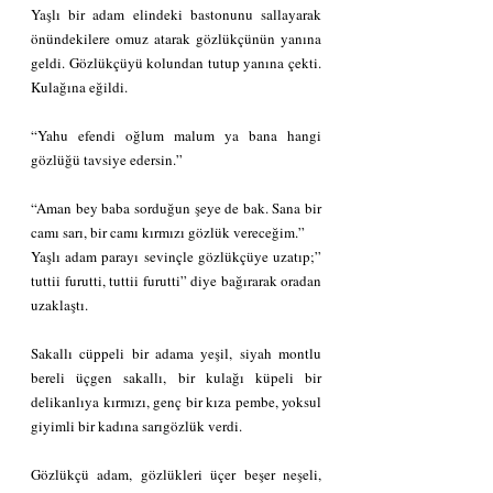
Yaşlı bir adam elindeki bastonunu sallayarak 
önündekilere omuz atarak gözlükçünün yanına 
geldi. Gözlükçüyü kolundan tutup yanına çekti. 
Kulağına eğildi.
“Yahu efendi oğlum malum ya bana hangi 
gözlüğü tavsiye edersin.”
“Aman bey baba sorduğun şeye de bak. Sana bir 
camı sarı, bir camı kırmızı gözlük vereceğim.”
Yaşlı adam parayı sevinçle gözlükçüye uzatıp;” 
tuttii furutti, tuttii furutti” diye bağırarak oradan 
uzaklaştı.
Sakallı cüppeli bir adama yeşil, siyah montlu 
bereli üçgen sakallı, bir kulağı küpeli bir 
delikanlıya kırmızı, genç bir kıza pembe, yoksul 
giyimli bir kadına sarıgözlük verdi.
Gözlükçü adam, gözlükleri üçer beşer neşeli, 