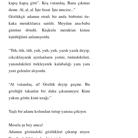
kapış kapış gitti”. Koş vatandaş. Bana çıkmaz 
deme. Al, al, al. İşte fırsat. İşte mucize...”
Gözlükçü adamın etrafı bir anda birbirini ite- 
kaka meraklılarca sarıldı. Meydan ana-baba 
gününe döndü. Kuşkulu meraktan kimse 
üşüdüğünü anlamıyordu.
“Tüh, tüh, tüh, yuh, yuh, yuh, yazık yazık deyip, 
cıkcıklayarak ayrılanların yerini, önündekileri, 
yanındakileri itekleyerek kalabalığı yara yara 
yeni gelenler alıyordu.
“Al vatandaş, al! Gözlük deyip geçme. Bu 
gözlüğü takanlar bir daha çıkaramıyor. Kimi 
yakını görür, kimi uzağı.”
Yaşlı bir adamı kolundan tutup yanına çekiyor.
Mesela şu bey amca! 
Adamın gözündeki gözlükleri çıkarıp atıyor. 