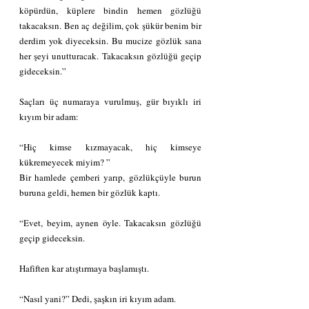
köpürdün, küplere bindin hemen gözlüğü 
takacaksın. Ben aç değilim, çok şükür benim bir 
derdim yok diyeceksin. Bu mucize gözlük sana 
her şeyi unutturacak. Takacaksın gözlüğü geçip 
gideceksin.”
Saçları üç numaraya vurulmuş, gür bıyıklı iri 
kıyım bir adam:
“Hiç kimse kızmayacak, hiç kimseye 
kükremeyecek miyim? ”
Bir hamlede çemberi yarıp, gözlükçüyle burun 
buruna geldi, hemen bir gözlük kaptı.
“Evet, beyim, aynen öyle. Takacaksın gözlüğü 
geçip gideceksin. 
Hafiften kar atıştırmaya başlamıştı.
“Nasıl yani?” Dedi, şaşkın iri kıyım adam.