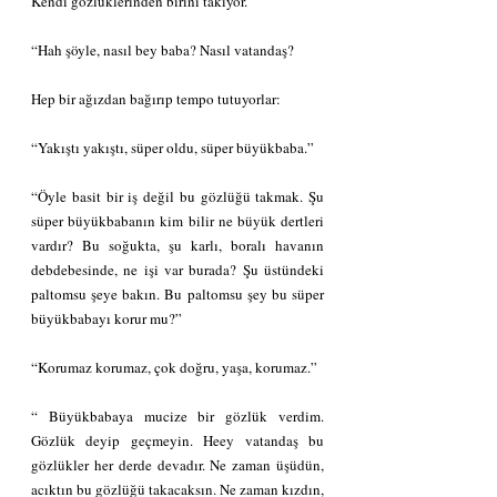
Kendi gözlüklerinden birini takıyor.
“Hah şöyle, nasıl bey baba? Nasıl vatandaş? 
Hep bir ağızdan bağırıp tempo tutuyorlar:
“Yakıştı yakıştı, süper oldu, süper büyükbaba.”
“Öyle basit bir iş değil bu gözlüğü takmak. Şu 
süper büyükbabanın kim bilir ne büyük dertleri 
vardır? Bu soğukta, şu karlı, boralı havanın 
debdebesinde, ne işi var burada? Şu üstündeki 
paltomsu şeye bakın. Bu paltomsu şey bu süper 
büyükbabayı korur mu?”
“Korumaz korumaz, çok doğru, yaşa, korumaz.”
“ Büyükbabaya mucize bir gözlük verdim. 
Gözlük deyip geçmeyin. Heey vatandaş bu 
gözlükler her derde devadır. Ne zaman üşüdün, 
acıktın bu gözlüğü takacaksın. Ne zaman kızdın, 