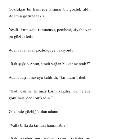
Gözlükçü bir hamlede kırmızı bir gözlük aldı. 
Adamın gözüne taktı.
Yeşili, kırmızısı, turuncusu, pembesi, siyahı var 
bu gözlüklerin.
Adam aval aval gözlükçüye bakıyordu.
“Bak şaşkın Abim, şimdi yağan bu kar ne renk?”
Adam başını havaya kaldırdı, “kırmızııı”, dedi.
“Hadi canım. Kırmızı karın yağdığı da nerede 
görülmüş, dedi bir kadın.”
Gözünde gözlüğü olan adam:
“Valla billa da kırmızı hanım abla.”
“Bak gördün mü şaşkın Abim. Anladın mı 