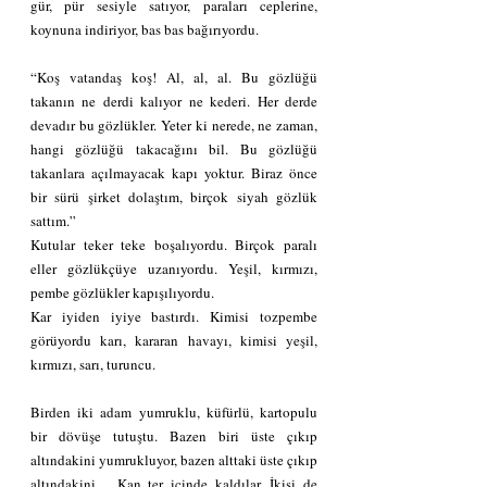
gür, pür sesiyle satıyor, paraları ceplerine, 
koynuna indiriyor, bas bas bağırıyordu.
“Koş vatandaş koş! Al, al, al. Bu gözlüğü 
takanın ne derdi kalıyor ne kederi. Her derde 
devadır bu gözlükler. Yeter ki nerede, ne zaman, 
hangi gözlüğü takacağını bil. Bu gözlüğü 
takanlara açılmayacak kapı yoktur. Biraz önce 
bir sürü şirket dolaştım, birçok siyah gözlük 
sattım.”
Kutular teker teke boşalıyordu. Birçok paralı 
eller gözlükçüye uzanıyordu. Yeşil, kırmızı, 
pembe gözlükler kapışılıyordu.
Kar iyiden iyiye bastırdı. Kimisi tozpembe 
görüyordu karı, kararan havayı, kimisi yeşil, 
kırmızı, sarı, turuncu.
Birden iki adam yumruklu, küfürlü, kartopulu 
bir dövüşe tutuştu. Bazen biri üste çıkıp 
altındakini yumrukluyor, bazen alttaki üste çıkıp 
altındakini… Kan ter içinde kaldılar. İkisi de 