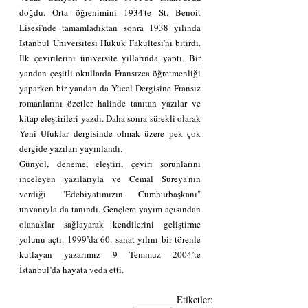
doğdu. Orta öğrenimini 1934'te St. Benoit 
Lisesi'nde tamamladıktan sonra 1938 yılında 
İstanbul Üniversitesi Hukuk Fakültesi'ni bitirdi. 
İlk çevirilerini üniversite yıllarında yaptı. Bir 
yandan çeşitli okullarda Fransızca öğretmenliği 
yaparken bir yandan da Yücel Dergisine Fransız 
romanlarını özetler halinde tanıtan yazılar ve 
kitap eleştirileri yazdı. Daha sonra sürekli olarak 
Yeni Ufuklar dergisinde olmak üzere pek çok 
dergide yazıları yayınlandı.
Günyol, deneme, eleştiri, çeviri sorunlarını 
inceleyen yazılarıyla ve Cemal Süreya'nın 
verdiği "Edebiyatımızın Cumhurbaşkanı" 
unvanıyla da tanındı. Gençlere yayım açısından 
olanaklar sağlayarak kendilerini geliştirme 
yolunu açtı. 1999’da 60. sanat yılını bir törenle 
kutlayan yazarımız 9 Temmuz 2004’te 
İstanbul’da hayata veda etti.
Etiketler: