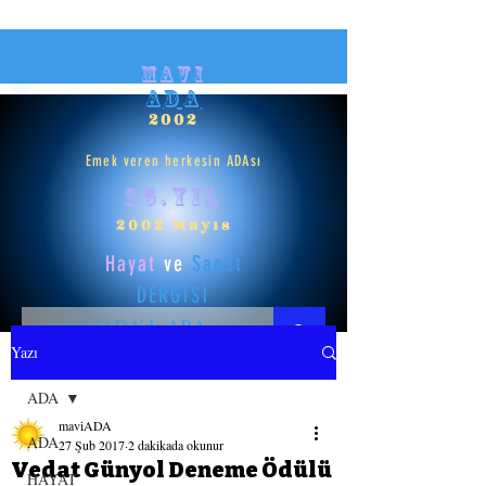
mavi
ADA
2002
Emek veren herkesin ADAsı
25.yıl
2002 Mayıs
Hayat
ve
Sanat
DERGİSİ
Yazı
HAYAT
ADA
maviADA
SANAT
ADA
27 Şub 2017
2 dakikada okunur
Vedat Günyol Deneme Ödülü
HAYAT
GİRİŞ YAP