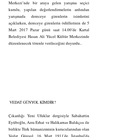
Merkezi’nde bir araya gelen yarışma seçici 
kurulu, yapılan değerlendirmelerin ardından 
yarışmada dereceye girenlerin isimlerini 
açıklarken, dereceye girenlerin ödüllerinin de 5 
Mart 2017 Pazar günü saat 14.00’de Kartal 
Belediyesi Hasan Ali Yücel Kültür Merkezinde 
düzenlenecek törenle verileceğini duyurdu..
 VEDAT GÜNYOL KİMDİR?
Çıkardığı Yeni Ufuklar dergisiyle Sabahattin 
Eyüboğlu, Azra Erhat ve Halikarnas Balıkçısı ile 
birlikte Türk hümanizminin kurucularından olan 
Vedat Günyol, 16 Mart 1911'de İstanbul'da 