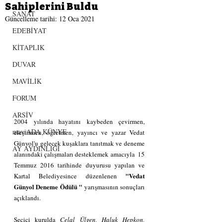
Sahiplerini Buldu
SANAT
Güncelleme tarihi:
12 Oca 2021
EDEBİYAT
KİTAPLIK
DUVAR
MAVİLİK
FORUM
ARSİV
2004 yılında hayatını kaybeden çevirmen, 
maviADA KÜNYE
eleştirmen, öğretmen, yayıncı ve yazar Vedat 
Günyol'u gelecek kuşaklara tanıtmak ve deneme 
AY AYDINLIĞI
alanındaki çalışmaları desteklemek amacıyla  15 
Temmuz 2016 tarihinde duyurusu yapılan ve 
"Vedat 
Kartal Belediyesince düzenlenen 
Günyol Deneme Ödülü "
 yarışmasının sonuçları 
açıklandı.
Seçici kurulda 
Celal Ülgen, Haluk Hepkon, 