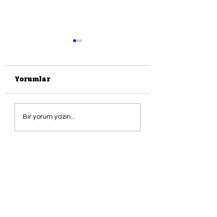
Yorumlar
DOSYA: YAZKO
KAÇINILMAZLIK
Bir yorum yazın...
DUYGUSUDUR
SANAT