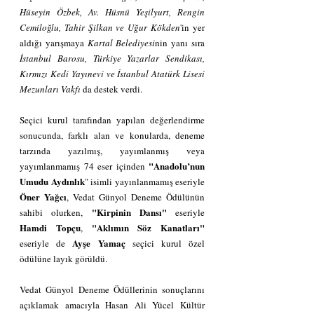
Hüseyin Özbek, Av. Hüsnü Yeşilyurt, Rengin 
Cemiloğlu, Tahir Şilkan ve Uğur Kökden
'in yer 
aldığı yarışmaya 
Kartal Belediyesi
nin yanı sıra 
İstanbul Barosu, Türkiye Yazarlar Sendikası, 
Kırmızı Kedi Yayınevi ve İstanbul Atatürk Lisesi 
Mezunları Vakfı 
da destek verdi.
Seçici kurul tarafından yapılan değerlendirme 
sonucunda, farklı alan ve konularda, deneme 
tarzında yazılmış, yayımlanmış veya 
"Anadolu’nun 
yayımlanmamış 74 eser içinden 
Umudu Aydınlık
" isimli yayınlanmamış eseriyle 
Öner Yağcı
, Vedat Günyol Deneme Ödülünün 
"Kirpinin Dansı"
sahibi olurken, 
 eseriyle 
Hamdi Topçu
"Aklımın Söz Kanatları"
, 
Ayşe Yamaç
eseriyle de 
 seçici kurul özel 
ödülüne layık görüldü.
Vedat Günyol Deneme Ödüllerinin sonuçlarını 
açıklamak amacıyla Hasan Ali Yücel Kültür 