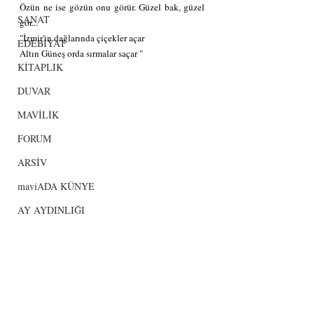
Özün ne ise gözün onu görür. Güzel bak, güzel 
SANAT
gör...
"İzmir'in dağlarında çiçekler açar 
EDEBİYAT
Altın Güneş orda sırmalar saçar "
KİTAPLIK
DUVAR
MAVİLİK
FORUM
ARSİV
maviADA KÜNYE
AY AYDINLIĞI