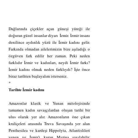
Dağlarında çiçekler açan güneşi yüreği ile 
doğuran güzel insanlar diyarı  İzmir. İzmir insanı 
denilince aydınlık yüzü ile İzmir kadını gelir.  
Farkında olmadan ailelerimizin bize aşıladığı o 
özgüven fark edilir her zaman. Peki neden 
farklıdır İzmir ve kadınları, neydi İzmir farkı? 
İzmir kadını olmak neden farklıydı? İşte önce 
biraz tarihten başlayalım isterseniz. 
*
Tarihte İzmir kadını 
Amazonlar klasik ve Yunan mitolojisinde 
tamamen kadın savaşçılardan oluşan tarihi bir 
ulus olarak yer alır. Amazonların öne çıkan 
kraliçeleri arasında Truva Savaşında yer alan 
Penthesilea ve kardeşi Hippolyta, Atlantislileri 
yenen ve İzmir'i kuran Myrina sayılabilir. 