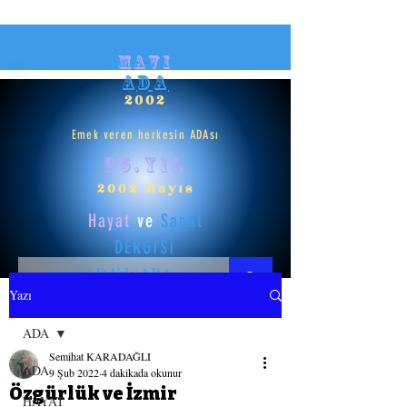
mavi
ADA
2002
Emek veren herkesin ADAsı
25.yıl
2002 Mayıs
Hayat
ve
Sanat
DERGİSİ
Yazı
HAYAT
ADA
Semihat KARADAĞLI
SANAT
ADA
9 Şub 2022
4 dakikada okunur
Özgürlük ve İzmir
HAYAT
GİRİŞ YAP