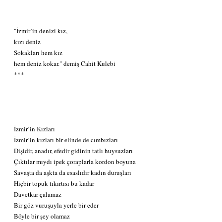
"İzmir’in denizi kız, 
kızı deniz 
Sokakları hem kız 
hem deniz kokar." demiş Cahit Kulebi 
***
İzmir’in Kızları
İzmir’in kızları bir elinde de cımbızları
Dişidir, anadır, efedir gidinin tatlı huysuzları
Çıktılar mıydı ipek çoraplarla kordon boyuna
Savaşta da aşkta da esaslıdır kadın duruşları
Hiçbir topuk tıkırtısı bu kadar
Davetkar çalamaz
Bir göz vuruşuyla yerle bir eder
Böyle bir şey olamaz