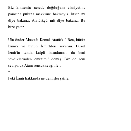
Biz kimsenin nerede doğduğuna cinsiyetine 
parasına puluna mevkiine bakmayız. İnsan mı 
diye bakarız, Atatürkçü mü diye bakarız. Bu 
bize yeter. 
Ulu önder Mustafa Kemal Atatürk " Ben, bütün 
İzmir'i ve bütün İzmirlileri severim. Güzel 
İzmir'in temiz kalpli insanlarının da beni 
sevdiklerinden eminim." demiş. Biz de seni 
seviyoruz Atam sonsuz sevgi ile...
*
Peki İzmir hakkında ne demişler şairler 