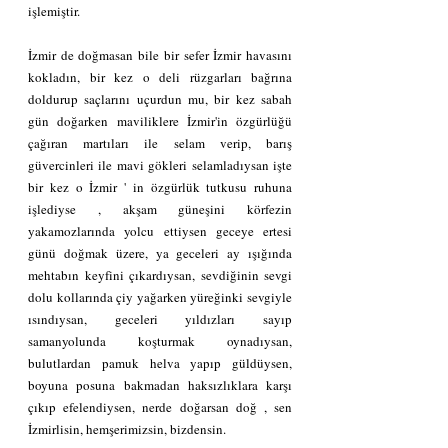
işlemiştir. 
İzmir de doğmasan bile bir sefer İzmir havasını 
kokladın, bir kez o deli rüzgarları bağrına 
doldurup saçlarını uçurdun mu, bir kez sabah 
gün doğarken maviliklere İzmir'in özgürlüğü 
çağıran martıları ile selam verip, barış 
güvercinleri ile mavi gökleri selamladıysan işte 
bir kez o İzmir ' in özgürlük tutkusu ruhuna 
işlediyse , akşam güneşini körfezin 
yakamozlarında yolcu ettiysen geceye ertesi 
günü doğmak üzere, ya geceleri ay ışığında 
mehtabın keyfini çıkardıysan, sevdiğinin sevgi 
dolu kollarında çiy yağarken yüreğinki sevgiyle 
ısındıysan, geceleri yıldızları sayıp 
samanyolunda koşturmak oynadıysan, 
bulutlardan pamuk helva yapıp güldüysen, 
boyuna posuna bakmadan haksızlıklara karşı 
çıkıp efelendiysen, nerde doğarsan doğ , sen 
İzmirlisin, hemşerimizsin, bizdensin. 