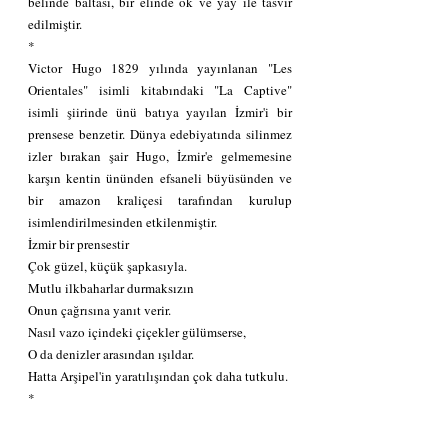
belinde baltası, bir elinde ok ve yay ile tasvir 
edilmiştir. 
* 
Victor Hugo 1829 yılında yayınlanan "Les 
Orientales" isimli kitabındaki "La Captive" 
isimli şiirinde ünü batıya yayılan İzmir'i bir 
prensese benzetir. Dünya edebiyatında silinmez 
izler bırakan şair Hugo, İzmir'e gelmemesine 
karşın kentin ününden efsaneli büyüsünden ve 
bir amazon kraliçesi tarafından kurulup 
isimlendirilmesinden etkilenmiştir.
İzmir bir prensestir 
Çok güzel, küçük şapkasıyla. 
Mutlu ilkbaharlar durmaksızın 
Onun çağrısına yanıt verir.
Nasıl vazo içindeki çiçekler gülümserse, 
O da denizler arasından ışıldar. 
Hatta Arşipel'in yaratılışından çok daha tutkulu.
*