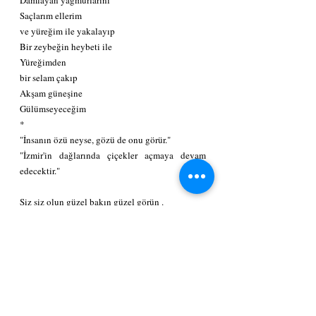
Saçlarım ellerim 
ve yüreğim ile yakalayıp 
Bir zeybeğin heybeti ile 
Yüreğimden 
bir selam çakıp 
Akşam güneşine
Gülümseyeceğim
*
"İnsanın özü neyse, gözü de onu görür."
"İzmir'in dağlarında çiçekler açmaya devam 
edecektir."
Siz siz olun güzel bakın güzel görün .
Hepinizi saygı ve sevgiyle selamlıyorum . 
*
Semihat Karadağlı 
Etiketler:
Semihat KARADAĞLI
İzmir
EDEBİYAT
HAYAT