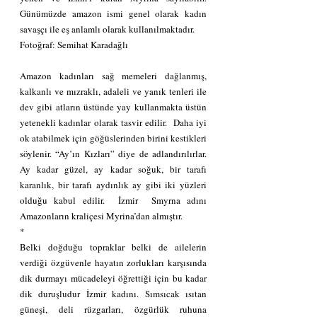
Günümüzde amazon ismi genel olarak kadın 
savaşçı ile eş anlamlı olarak kullanılmaktadır.
Fotoğraf: Semihat Karadağlı 
Amazon kadınları sağ memeleri dağlanmış, 
kalkanlı ve mızraklı, adaleli ve yanık tenleri ile 
dev gibi atların üstünde yay kullanmakta üstün 
yetenekli kadınlar olarak tasvir edilir.  Daha iyi 
ok atabilmek için göğüslerinden birini kestikleri 
söylenir. “Ay’ın Kızları” diye de adlandırılırlar. 
Ay kadar güzel, ay kadar soğuk, bir tarafı 
karanlık, bir tarafı aydınlık ay gibi iki yüzleri 
olduğu kabul edilir.  İzmir  Smyrna adını 
Amazonların kraliçesi Myrina’dan almıştır.  
*
Belki doğduğu topraklar belki de ailelerin 
verdiği özgüvenle hayatın zorlukları karşısında 
dik durmayı mücadeleyi öğrettiği için bu kadar 
dik duruşludur İzmir kadını. Sımsıcak ısıtan 
güneşi, deli rüzgarları, özgürlük ruhuna 