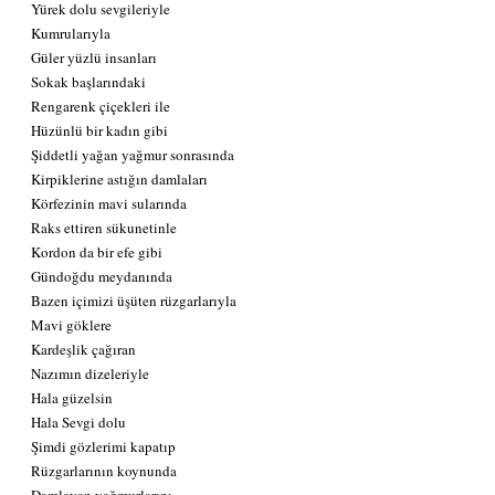
Yürek dolu sevgileriyle 
Kumrularıyla 
Güler yüzlü insanları 
Sokak başlarındaki 
Rengarenk çiçekleri ile 
Hüzünlü bir kadın gibi 
Şiddetli yağan yağmur sonrasında 
Kirpiklerine astığın damlaları
Körfezinin mavi sularında 
Raks ettiren sükunetinle
Kordon da bir efe gibi 
Gündoğdu meydanında 
Bazen içimizi üşüten rüzgarlarıyla
Mavi göklere 
Kardeşlik çağıran
Nazımın dizeleriyle
Hala güzelsin 
Hala Sevgi dolu 
Şimdi gözlerimi kapatıp 
Rüzgarlarının koynunda 
Damlayan yağmurlarını 