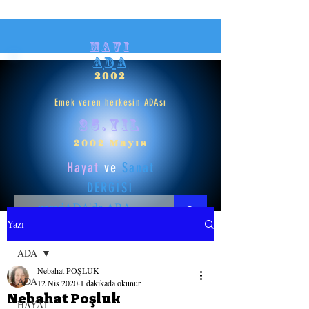
mavi
ADA
2002
Emek veren herkesin ADAsı
25.yıl
2002 Mayıs
Hayat
ve
Sanat
DERGİSİ
Yazı
HAYAT
ADA
Nebahat POŞLUK
SANAT
ADA
12 Nis 2020
1 dakikada okunur
Nebahat Poşluk
HAYAT
GİRİŞ YAP