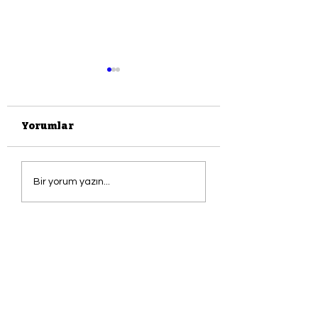
Yorumlar
Okur Yaratma
maviADA
Bir yorum yazın...
YAZARLAR