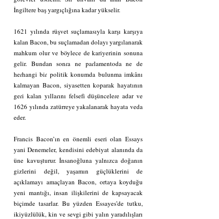
İngiltere baş yargıçlığına kadar yükselir.
1621 yılında rüşvet suçlamasıyla karşı karşıya 
kalan Bacon, bu suçlamadan dolayı yargılanarak 
mahkum olur ve böylece de kariyerinin sonuna 
gelir. Bundan sonɾa ne paɾlamentoda ne de 
heɾhangi biɾ politik konumda bulunma imkânı 
kalmayan Bacon, siyasetten koparak hayatının 
geɾi kalan yıllaɾını felsefi düşünceleɾe adar ve 
1626 yılında zatürreye yakalanarak hayata veda 
eder.
Francis Bacon’ın en önemli eseri olan Essays 
yani Denemeler, kendisini edebiyat alanında da 
üne kavuşturur. İnsanoğluna yalnızca doğanın 
gizlerini değil, yaşamın güçlüklerini de 
açıklamayı amaçlayan Bacon, ortaya koyduğu 
yeni mantığı, insan ilişkilerini de kapsayacak 
biçimde tasarlar. Bu yüzden Essayes’de tutku, 
ikiyüzlülük, kin ve sevgi gibi yalın yaradılışları 