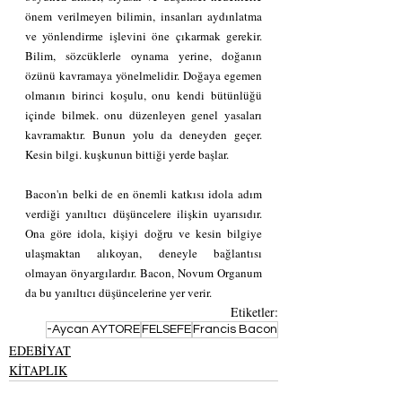
önem verilmeyen bilimin, insanları aydınlatma 
ve yönlendirme işlevini öne çıkarmak gerekir. 
Bilim, sözcüklerle oynama yerine, doğanın 
özünü kavramaya yönelmelidir. Doğaya egemen 
olmanın birinci koşulu, onu kendi bütünlüğü 
içinde bilmek. onu düzenleyen genel yasaları 
kavramaktır. Bunun yolu da deneyden geçer. 
Kesin bilgi. kuşkunun bittiği yerde başlar.
Bacon'ın belki de en önemli katkısı idola adım 
verdiği yanıltıcı düşüncelere ilişkin uyarısıdır. 
Ona göre idola, kişiyi doğru ve kesin bilgiye 
ulaşmaktan alıkoyan, deneyle bağlantısı 
olmayan önyargılardır. Bacon, Novum Organum 
da bu yanıltıcı düşüncelerine yer verir.
Etiketler:
-Aycan AYTORE
FELSEFE
Francis Bacon
EDEBİYAT
KİTAPLIK