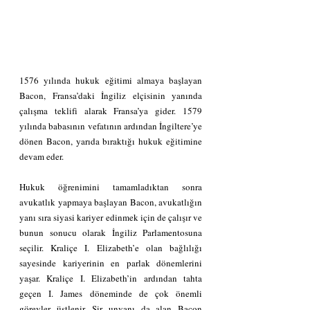
1576 yılında hukuk eğitimi almaya başlayan 
Bacon, Fransa’daki İngiliz elçisinin yanında 
çalışma teklifi alarak Fransa’ya gider. 1579 
yılında babasının vefatının ardından İngiltere’ye 
dönen Bacon, yarıda bıraktığı hukuk eğitimine 
devam eder.
Hukuk öğrenimini tamamladıktan sonra 
avukatlık yapmaya başlayan Bacon, avukatlığın 
yanı sıra siyasi kariyer edinmek için de çalışır ve 
bunun sonucu olarak İngiliz Parlamentosuna 
seçilir. Kraliçe I. Elizabeth’e olan bağlılığı 
sayesinde kariyerinin en parlak dönemlerini 
yaşar. Kraliçe I. Elizabeth’in ardından tahta 
geçen I. James döneminde de çok önemli 
görevler üstlenir. Sir unvanı da alan Bacon 