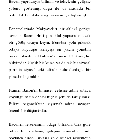
Bacon yapıtlarıyla bilimin ve felsefenin gelişme 
yolunu göstermiş, doğa ile us arasında bir 
bütünlük kurulabileceği inancını yerleştirmiştir.
Denemelerinde Makyavelist bir ahlakî görüşü 
savunan Bacon, Hristiyan ahlak yapısından uzak 
bir görüş ortaya koyar. Buradan yola çıkarak 
ortaya koyduğu anlayışa en yakın yönetim 
biçimi olarak da Otokrası’yi önerir. Otokrasi, bir 
hükümdar, küçük bir küme ya da tek bir siyasal 
partinin siyasal erki elinde bulundurduğu bir 
yönetim biçimidir.
Francis Bacon’ın bilimsel gelişme adına ortaya 
koyduğu rolün önemi hiçbir şekilde tartışılmaz. 
Bilimi bağnazlıktan sıyırmak adına savaşan 
önemli bir düşünürdür.
Bacon'ın felsefesinin odağı bilimdir. Ona göre 
bilim bir ilerleme, gelişme sürecidir. Tarih 
boyunca dinsel, siyasal ve düşünsel nedenlerle 