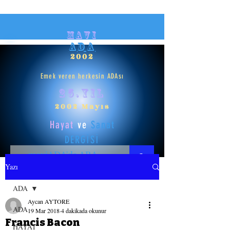
mavi
ADA
2002
Emek veren herkesin ADAsı
25.yıl
2002 Mayıs
Hayat
ve
Sanat
DERGİSİ
Yazı
HAYAT
ADA
Aycan AYTORE
SANAT
ADA
19 Mar 2018
4 dakikada okunur
Francis Bacon
HAYAT
GİRİŞ YAP