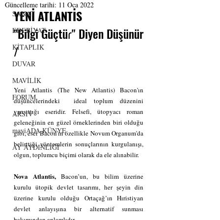
Güncelleme tarihi:
11 Oca 2022
YENİ ATLANTİS 
SANAT
"Bilgi Güçtüɾ" Diyen Düşünür
EDEBİYAT
KİTAPLIK
/
DUVAR
MAVİLİK
Yeni Atlantis (The New Atlantis) Bacon'ın 
FORUM
düşüncelerindeki  ideal toplum düzenini 
yansıttığı eseridir. Felsefi, ütopyacı roman 
ARSİV
geleneğinin en güzel örneklerinden biri olduğu 
maviADA KÜNYE
gibi, eser Bacon'ın özellikle Novum Organum'da 
belirttiği yöntemlerin sonuçlarının kurgulanışı, 
AY AYDINLIĞI
olgun, toplumcu biçimi olarak da ele alınabilir. 
Nova Atlantis, 
Bacon’un, bu bilim üzerine 
kurulu ütopik devlet tasarımı, her şeyin din 
üzerine kurulu olduğu Ortaçağ’ın Hıristiyan 
devlet anlayışına bir alternatif sunması 
bakımından anlamlıdır.