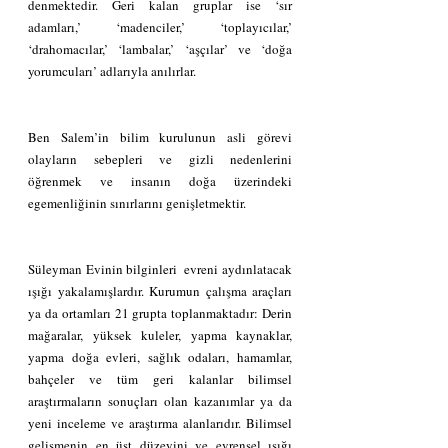
denmektedir. Geri kalan gruplar ise ‘sır 
adamları,’ ‘madenciler,’ ‘toplayıcılar,’ 
‘drahomacılar,’ ‘lambalar,’ ‘aşçılar’ ve ‘doğa 
yorumcuları’ adlarıyla anılırlar. 
Ben Salem’in bilim kurulunun asli görevi 
olayların sebepleri ve gizli nedenlerini 
öğrenmek ve insanın doğa üzerindeki 
egemenliğinin sınırlarını genişletmektir. 
Süleyman Evinin bilginleri  evreni aydınlatacak  
ışığı yakalamışlardır. Kurumun çalışma araçları 
ya da ortamları 21 grupta toplanmaktadır: Derin 
mağaralar, yüksek kuleler, yapma kaynaklar, 
yapma doğa evleri, sağlık odaları, hamamlar, 
bahçeler ve tüm geri kalanlar bilimsel 
araştırmaların sonuçları olan kazanımlar ya da 
yeni inceleme ve araştırma alanlarıdır. Bilimsel 
gelişmenin en üst düzeyini ve evrensel ışığı 