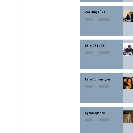
Zeki BAŞTÜRK
ASIM ÖZTÜRK
Esra Odman İyier
Aycan Aytore