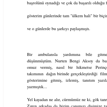
başrolünü oynadığı ve çok da başarılı olduğu 
gösterim günlerinde tam "ülkem hali" bir biçimd
ve o günlerde bu şarkıyı paylaşmıştı.
Bir ambulansla yardımına bile gitmey
düşünmüştüm. Nurten Bengi Aksoy da ​​ban
omuz vermiş, nasıl bir hikmetse Perinçe
takımının  dağın birinde gerçekleştirdiği  film
gösterimine gitmiş, izlemiş, tanıtım yazılar
yazmıştık...
Yel kayadan ne alır, cürmümüz ne ki, gök tanrı 
Zaten arkadaş da bizim canımızı dişimize t