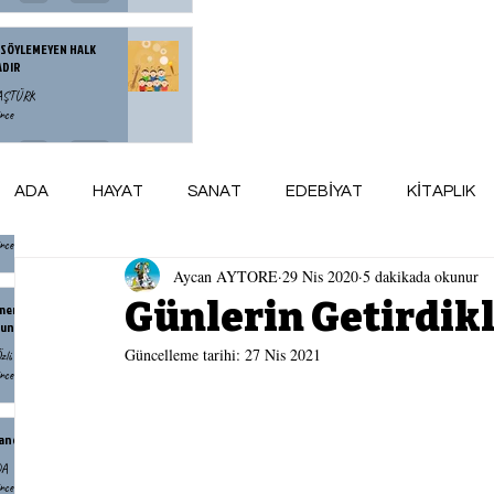
 SÖYLEMEYEN HALK
ADIR
BAŞTÜRK
nce
zce Yorulan Bir Neslin
ADA
HAYAT
SANAT
EDEBİYAT
KİTAPLIK
esi
Denli
nce
Aycan AYTORE
29 Nis 2020
5 dakikada okunur
ARSİV
maviADA KÜNYE
AY AYDINLIĞI
Günlerin Getirdikl
menin Yaşlanmak Demek
unu Bilmiyordum
Güncelleme tarihi:
27 Nis 2021
zlü
nce
andr İsayeviç Soljenitsin
DA
nce