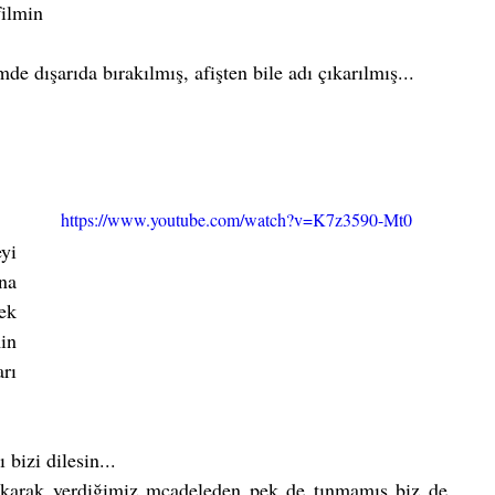
filmin
e dışarıda bırakılmış, afişten bile adı çıkarılmış...
https://www.youtube.com/watch?v=K7z3590-Mt0
i 
a 
k 
in 
ı 
bizi dilesin...
akarak verdiğimiz mcadeleden pek de tınmamış biz de 