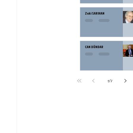
Zeki SARIHAN
CAN DÜNDAR
1
/
7