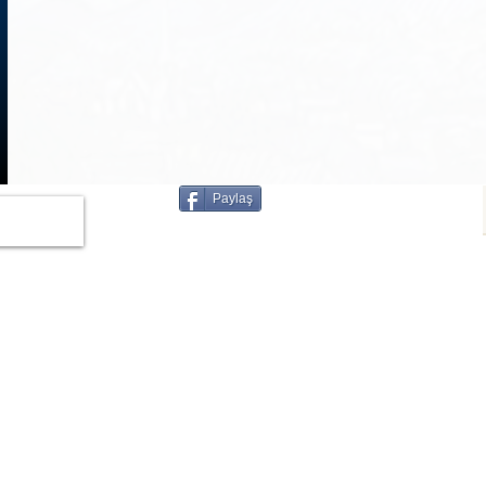
1
/
3
Paylaş