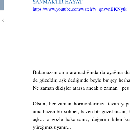
SANMAKTIR HAYAT
https://www.youtube.com/watch?v=qnvvnBKNytk
1
/
748
Bulamazsın ama aramadığında da ayağına düşe
de güzeldir, aşk dediğinde böyle bir şey herhal
Ne zaman dikişler atarsa ancak o zaman   pes 
Olsun, her zaman hormonlarınıza tavan yaptı
ama bazen bir sohbet, bazen bir güzel insan, 
aşk... o gözle bakarsanız, değerini bilen k
yüreğiniz uyanır... 