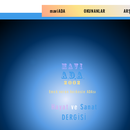
maviADA
OKUNANLAR
AR
mavi
ADA
2002
Emek veren herkesin ADAsı
Hayat
ve
Sanat
DERGİSİ