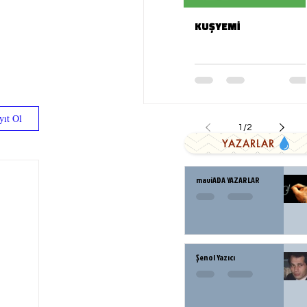
KUŞYEMİ
yıt Ol
1
/
2
YAZARLAR
maviADA YAZARLAR
Şenol Yazıcı