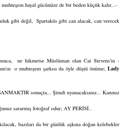
 muhteşem hayal gücünüze de bir beden küçük kalır...-
uluk gibi değil,  Spartaküs gibi can alacak, can verecek 
anınca,  ne hikmetse Müslüman olan Cat Stevens'in -
Lady 
am'ın  o muhteşem şarkısı da öyle düştü önüme; 
SANMAKTIR sonuçta... Şimdi uyanacaksınız... Kanınız 
duğunuz sararmış fotoğraf odur; AY PERİSİ..
kılacak, bazıları da bir günlük aşkına doğan kelebekler 