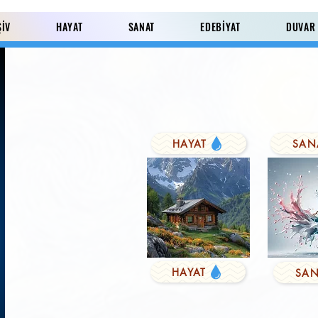
ŞİV
HAYAT
SANAT
EDEBİYAT
DUVAR
HAYAT
SAN
Paylaş
HAYAT
SAN
KUŞYEMİ
Derviş'in Duası
FARK