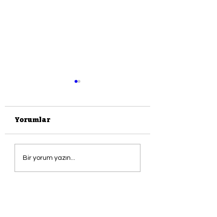
Yorumlar
salda için ıslık çal
Karantina
Bir yorum yazın...
Günlükleri-5