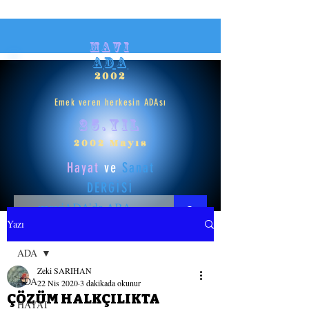
mavi
ADA
2002
Emek veren herkesin ADAsı
25.yıl
2002 Mayıs
Hayat
ve
Sanat
DERGİSİ
Yazı
HAYAT
ADA
Zeki SARIHAN
SANAT
ADA
22 Nis 2020
3 dakikada okunur
ÇÖZÜM HALKÇILIKTA
HAYAT
GİRİŞ YAP