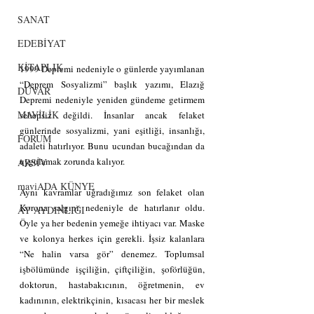
SANAT
EDEBİYAT
KİTAPLIK
1999 Depremi nedeniyle o günlerde yayımlanan 
“Deprem Sosyalizmi” başlık yazımı, Elazığ 
DUVAR
Depremi nedeniyle yeniden gündeme getirmem 
MAVİLİK
sebepsiz değildi. İnsanlar ancak felaket 
günlerinde sosyalizmi, yani eşitliği, insanlığı, 
FORUM
adaleti hatırlıyor. Bunu ucundan bucağından da 
uygulamak zorunda kalıyor.
ARSİV
maviADA KÜNYE
Aynı kavramlar uğradığımız son felaket olan 
Korona salgını nedeniyle de hatırlanır oldu. 
AY AYDINLIĞI
Öyle ya her bedenin yemeğe ihtiyacı var. Maske 
ve kolonya herkes için gerekli. İşsiz kalanlara 
“Ne halin varsa gör” denemez. Toplumsal 
işbölümünde işçiliğin, çiftçiliğin, şoförlüğün, 
doktorun, hastabakıcının, öğretmenin, ev 
kadınının, elektrikçinin, kısacası her bir meslek 