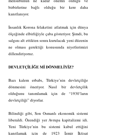
mensubunun ne kadar önemli olduğu ve 
birbirlerine bağlı olduğu bir kere daha 
kanıtlanıyor.
İnsanlık Korona felaketini atlatmak için dünya 
ölçeğinde elbirliğiyle çaba gösteriyor. Şimdi, bu 
salgını alt ettikten sonra kurulacak yeni düzenin 
ne olması gerektiği konusunda niyetlerimizi 
dillendiriyoruz.
DEVLETÇİLİĞE Mİ DÖNMELİYİZ?
Bazı kalem erbabı, Türkiye’nin devletçiliğe 
dönmesini öneriyor. Nasıl bir devletçilik 
olduğunu tanımlamak için de “1930’ların 
devletçiliği” diyorlar.
Bilindiği gibi, Son Osmanlı ekonomik sistemi 
liberaldi. Özendiği yer Avrupa kapitalizmi idi. 
Yeni Türkiye’nin bu sistemi kabul ettiğini 
kanıtlamak için de 1923 İzmir İktisat 