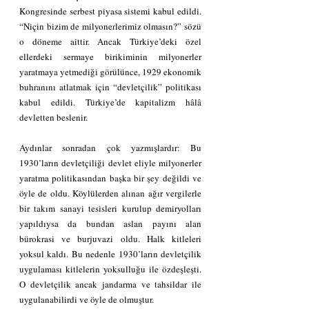
Kongresinde serbest piyasa sistemi kabul edildi. 
“Niçin bizim de milyonerlerimiz olmasın?” sözü 
o döneme aittir. Ancak Türkiye’deki özel 
ellerdeki sermaye birikiminin milyonerler 
yaratmaya yetmediği görülünce, 1929 ekonomik 
buhranını atlatmak için “devletçilik” politikası 
kabul edildi. Türkiye’de kapitalizm hâlâ 
devletten beslenir.
Aydınlar sonradan çok yazmışlardır: Bu 
1930’ların devletçiliği devlet eliyle milyonerler 
yaratma politikasından başka bir şey değildi ve 
öyle de oldu. Köylülerden alınan ağır vergilerle 
bir takım sanayi tesisleri kurulup demiryolları 
yapıldıysa da bundan aslan payını alan 
bürokrasi ve burjuvazi oldu. Halk kitleleri 
yoksul kaldı. Bu nedenle 1930’ların devletçilik 
uygulaması kitlelerin yoksulluğu ile özdeşleşti. 
O devletçilik ancak jandarma ve tahsildar ile 
uygulanabilirdi ve öyle de olmuştur.