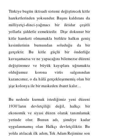
Türkiye bugün iktisadi sistemi değiştirecek kitle 
hareketlerinden yoksundur. Başını kaldıranı da 
milliyetçi-dinci-yağmacı bir iktidar çeşitli 
yollarla şiddetle ezmektedir.  Dişe dokunur bir 
kitle hareketi olmamakla birlikte halkın geniş 
kesimlerinin burnundan soluduğu da bir 
gerçektir. Bu kitle güçlü bir önderliğe 
kavuşamazsa ve ne yapacağını bilemezse düzeni 
değiştiremez ve büyük kayıplara uğramakta 
olduğumuz korona virüs salgınından 
kazancımız, o da hâlâ gerçekleşememiş olan bir 
şişe kolonya ile bir maskeden ibaret kalır…
Bu nedenle kurmak istediğimiz yeni düzeni 
1930’ların devletçiliği değil, halkçı bir 
ekonomik ve siyasi düzen olarak tanımlamak 
yerinde olur. Bunun adı, şimdiye kadar 
uygulanmamış olan Halkçı devletçiliktir. Bu 
yolda atılacak ilk adım, Tek Adam Rejimine son 