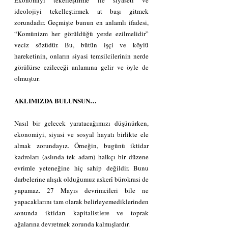
Ekonomiyi tekelleştirme ile siyaseti ve 
ideolojiyi tekelleştirmek at başı gitmek 
zorundadır. Geçmişte bunun en anlamlı ifadesi, 
“Komünizm her görüldüğü yerde ezilmelidir” 
veciz sözüdür. Bu, bütün işçi ve köylü 
hareketinin, onların siyasi temsilcilerinin nerde 
görülürse ezileceği anlamına gelir ve öyle de 
olmuştur.
AKLIMIZDA BULUNSUN…
Nasıl bir gelecek yaratacağımızı düşünürken, 
ekonomiyi, siyasi ve sosyal hayatı birlikte ele 
almak zorundayız. Örneğin, bugünü iktidar 
kadroları (aslında tek adam) halkçı bir düzene 
evrimle yeteneğine hiç sahip değildir. Bunu 
darbelerine alışık olduğumuz askerî bürokrasi de 
yapamaz. 27 Mayıs devrimcileri bile ne 
yapacaklarını tam olarak belirleyemediklerinden 
sonunda iktidarı kapitalistlere ve toprak 
ağalarına devretmek zorunda kalmışlardır.