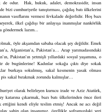
de odur.  Hak, hukuk, adalet, demokrasidir, insan 
e bizi cumhuriyetle tanıştırması, çağdaş batı ülkelerini 
anın vasıflarını vermesi fevkalade değerlidir. Hoş bazı 
eyerek, ilkel çağdışı bir anlayışa inanmışlar nankörlük 
n’a göndermek lazım... 
lmak, öyle akşamdan sabaha olacak şey değildir. Emek 
İran’a, Afganistan’a, Pakistan’a… Arap yarımadasındaki 
n’ın, Pakistan’ın yetmişli yıllardaki sosyal yaşamına, o 
 bir de bugünlerine! Kadınlar sokağa çıktı diye sokak 
klar burkaya sokulmuş, sakal kesmenin yasak olması 
k pis sakal bırakmak zorunda kalmışlar…
uriyet olarak belirleyen kurucu irade ve Aziz Atatürk, 
ey katarına çıkarmak, bazı batı ülkelerinden önce ileri 
ettiğini kendi eliyle teslim etmiş! Ancak ne acı değil 
y sahip olan insanımız, özellikle soframızdaki yeri 