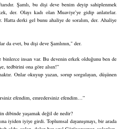
ftarıdır. Şamlı, bu dişi deve benim deyip sahiplenmek 
ek, der. Olayı kadı olan Muaviye’ye gidip anlatırlar. 
 Hatta derki gel bunu ahaliye de soralım, der. Ahaliye 
ar da evet, bu dişi deve Şamlının," der.
binlerce insan var. Bu devenin erkek olduğunu ben de 
e, tedbirini ona göre alsın!” 
tmaktır. Onlar okuyup yazan, sorup sorgulayan, düşünen 
lirsiniz efendim, emredersiniz efendim…” 
in dibinde yaşamak değil de nedir? 
na iyiden iyiye girdi. Toplumsal dayanışmayı, bir arada 
bah oldu, yalan, dolan her şey! Görüyorsunuz, yalanları, 