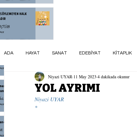
 SÖYLEMEYEN HALK
ADIR
BAŞTÜRK
nce
zce Yorulan Bir Neslin
ADA
HAYAT
SANAT
EDEBİYAT
KİTAPLIK
esi
Denli
nce
Niyazi UYAR
11 May 2023
4 dakikada okunur
ARSİV
maviADA KÜNYE
AY AYDINLIĞI
YOL AYRIMI
menin Yaşlanmak Demek
unu Bilmiyordum
Niyazi UYAR
zlü
nce
*
andr İsayeviç Soljenitsin
DA
nce