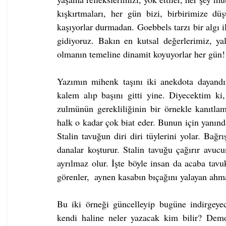
kışkırtmaları, her gün bizi, birbirimize düşü
kaşıyorlar durmadan. Goebbels tarzı bir algı il
gidiyoruz. Bakın en kutsal değerlerimiz, yala
olmanın temeline dinamit koyuyorlar her gün!
Yazımın mihenk taşını iki anekdota dayandı
kalem alıp başını gitti yine. Diyecektim ki, 
zulmünün gerekliliğinin bir örnekle kanıtla
halk o kadar çok biat eder. Bunun için yanındak
Stalin tavuğun diri diri tüylerini yolar. Bağrı
danalar koşturur. Stalin tavuğu çağırır avu
ayrılmaz olur. İşte böyle insan da acaba tavuk
görenler,  aynen kasabın bıçağını yalayan ahm
Bu iki örneği güncelleyip bugüne indirgeye
kendi haline neler yazacak kim bilir? Demok