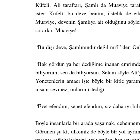
Küfeli, Ali taraftarı, Şamlı da Muaviye tara
ister. Küfeli, bu deve benim, üstelik de erk
Muaviye, devenin Şamlıya ait olduğunu söyler.
sorarlar. Muaviye!
“Bu dişi deve, Şamlınındır değil mi?” der. Onl
“Bak gördün ya her dediğime inanan emrimde 
biliyorum, sen de biliyorsun. Selam söyle Ali’y
Yönetenlerin amacı işte böyle bir kitle yara
insanı sevmez, onların istediği:
“Evet efendim, sepet efendim, siz daha iyi bi
Böyle insanlarla bir arada yaşamak, cehennem
Görünen şu ki, ülkemiz de böyle bir yol ayrımı
yaşama reflekslerimizi, yok ettiler, her şey mu