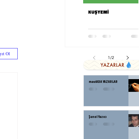
KUŞYEMİ
yıt Ol
1
/
2
YAZARLAR
maviADA YAZARLAR
Şenol Yazıcı