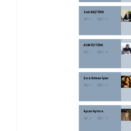
Zeki BAŞTÜRK
ASIM ÖZTÜRK
Esra Odman İyier
Aycan Aytore