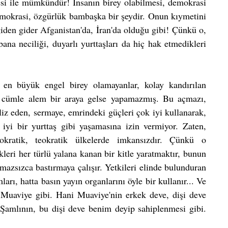
esi ile mümkündür! İnsanın birey olabilmesi, demokrasi 
emokrasi, özgürlük bambaşka bir şeydir. Onun kıymetini 
iden gider Afganistan'da, İran'da olduğu gibi! Çünkü o, 
ana neciliği, duyarlı yurttaşları da hiç hak etmedikleri 
 en büyük engel birey olamayanlar, kolay kandırılan 
, cümle alem bir araya gelse yapamazmış. Bu açmazı, 
liz eden, sermaye, emrindeki güçleri çok iyi kullanarak, 
iyi bir yurttaş gibi yaşamasına izin vermiyor. Zaten, 
okratik, teokratik ülkelerde imkansızdır. Çünkü o 
ikleri her türlü yalana kanan bir kitle yaratmaktır, bunun 
mazsızca bastırmaya çalışır. Yetkileri elinde bulunduran 
ları, hatta basın yayın organlarını öyle bir kullanır... Ve 
 Muaviye gibi. Hani Muaviye'nin erkek deve, dişi deve 
 Şamlının, bu dişi deve benim deyip sahiplenmesi gibi. 