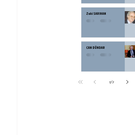
Zeki SARIHAN
CAN DÜNDAR
1
/
7