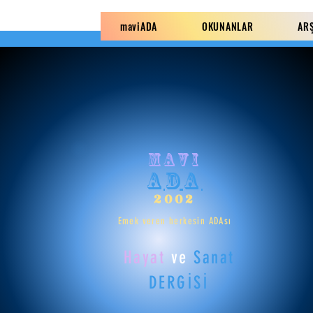
maviADA
OKUNANLAR
AR
mavi
ADA
2002
Emek veren herkesin ADAsı
Hayat
ve
Sanat
DERGİSİ