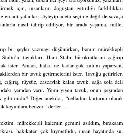
rmek için, insanların doğuştan getirdiği farklılıkları 
e en adi yalanları söyleyip adeta seçime değil de savaşa 
nlarla nasıl tahrip ediliyor, bir arada yaşama, millet 
 
rıp bir şeyler yazmayı düşünürken, benim mürekkepli 
Stalin’in tavukları. Hani Stalin bürokratlarını çağırıp 
mak ister. Amacı, halka ne kadar çok zulüm yaparsan, 
ilerden bir tavuk getirmelerini ister. Tavuğu getirirler, 
ş, çığırış, tüysüz, cascavlak kalan tavuk, sağa sola deli 
cundaki yemden verir. Yemi yiyen tavuk, onun peşinden 
 gibi midir? Diğer anekdot, “celladını kurtarıcı olarak 
ak koyunlara benzer,” derler…  
cektim, mürekkepli kalemin gemini asıldım, bıraksam 
rasi, hakikaten çok kıymetlidir, insan hayatında su, 