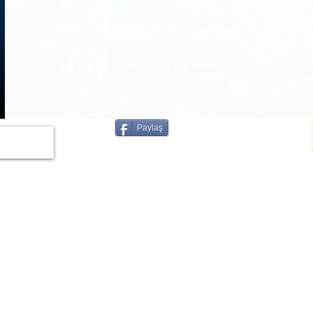
1
/
3
Paylaş