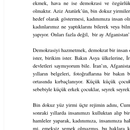
ekmek, hava ne ise demokrasi ve özgürlük 
olmaktır. Aziz Atatürk’ün, bin dokuz yirmilerd
hedef olarak göstermesi, kadınımıza insan olm
kadınlarımız ne yaptıklarını bilerek veya bilm
yapıyor. Onları fazla değil,  bir ay Afganista
Demokrasiyi hazmetmek, demokrat bir insan o
ister, birikim ister. Bakın Asya ülkelerine, 
devletleri saymıyorum bile. İran’ın, Afganista
yılların belgeleri, fotoğraflarına bir bakın
ortasında kırbaçlanıyor. Küçük küçük çocu
sebebiyle küçük erkek çocuklar, seyrek seyre
Bin dokuz yüz yirmi üçte rejimin adını, Cumh
sonraki yıllarda insanımızı kulluktan alıp bir
hamleler yaparak, kadınımıza, insanımıza hak 
mi, emeksiz yemek olmazmış, bu haklara kola