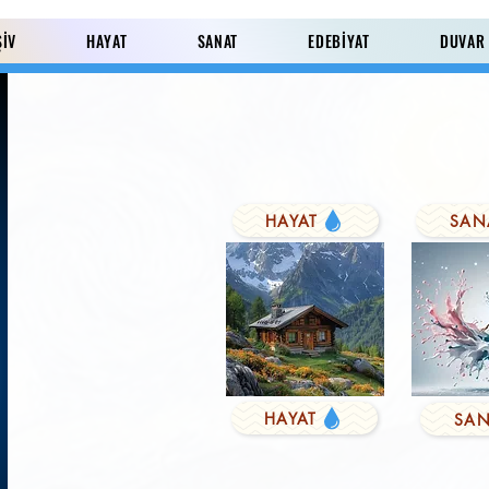
ŞİV
HAYAT
SANAT
EDEBİYAT
DUVAR
HAYAT
SAN
Paylaş
HAYAT
SAN
KUŞYEMİ
Derviş'in Duası
FARK