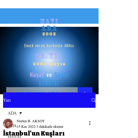
mavi
ADA
2002
Emek veren herkesin ADAsı
25.yıl
2002 Mayıs
Hayat
ve
Sanat
DERGİSİ
Yazı
HAYAT
ADA
Nurten B. AKSOY
SANAT
ADA
15 Kas 2022
3 dakikada okunur
İstanbul'un Kuşları
HAYAT
GİRİŞ YAP