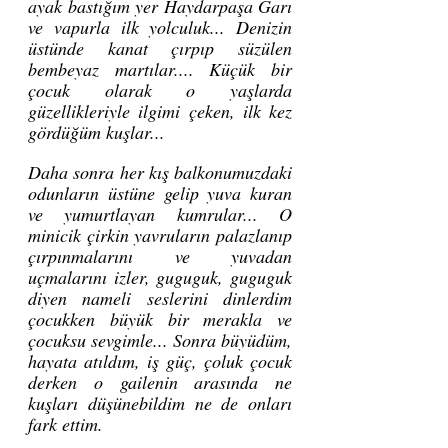
ayak bastığım yer Haydarpaşa Garı 
ve vapurla ilk yolculuk... Denizin 
üstünde kanat çırpıp süzülen 
bembeyaz martılar.... Küçük bir 
çocuk olarak o yaşlarda 
güzellikleriyle ilgimi çeken, ilk kez 
gördüğüm kuşlar... 
Daha sonra her kış balkonumuzdaki 
odunların üstüne gelip yuva kuran 
ve yumurtlayan kumrular... O 
minicik çirkin yavruların palazlanıp 
çırpınmalarını ve yuvadan 
uçmalarını izler, guguguk, guguguk 
diyen nameli seslerini dinlerdim 
çocukken büyük bir merakla ve 
çocuksu sevgimle... Sonra büyüdüm, 
hayata atıldım, iş güç, çoluk çocuk 
derken o gailenin arasında ne 
kuşları düşünebildim ne de onları 
fark ettim.