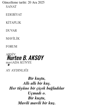
Güncelleme tarihi:
20 Ara 2025
SANAT
EDEBİYAT
KİTAPLIK
DUVAR
MAVİLİK
FORUM
ARSİV
Nurten B. AKSOY
maviADA KÜNYE
*
AY AYDINLIĞI
Bir kuştu, 
Allı allı bir kuş. 
Her tüyüne bir çiçek bağladılar 
Uçmadı o. 
Bir kuştu, 
Mavili mavili bir kuş. 