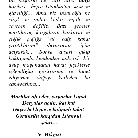
harikası, hepsi İstanbul'un süsü ve 
güzelliği... Ama biz insanoğlu ne 
yazık ki onlar kadar vefalı ve 
sevecen değiliz. Bazı geceler 
martıların, kargaların korkuyla ve 
çığlık çığlığa "ah edip kanat 
çırptıklarını" duyuyorum içim 
acıyarak... Sonra dışarı çıkıp 
baktığımda kendinden habersiz bir 
avuç magandanın havai fişeklerle 
eğlendiğini görüyorum ve lanet 
ediyorum doğayı katleden bu 
canavarlara...
Martılar ah eder, çırparlar kanat 
Deryalar açılır, kat kat 
Gayri beklemeye kalmadı tâkat 
Görünsün karşıdan İstanbul 
şehri...
N. Hikmet