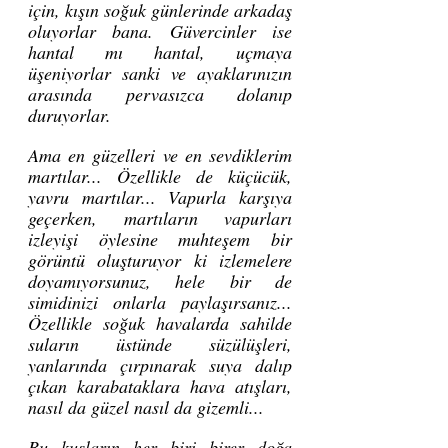
için, kışın soğuk günlerinde arkadaş 
oluyorlar bana. Güvercinler ise 
hantal mı hantal, uçmaya 
üşeniyorlar sanki ve ayaklarınızın 
arasında pervasızca dolanıp 
duruyorlar.
Ama en güzelleri ve en sevdiklerim 
martılar... Özellikle de küçücük, 
yavru martılar... Vapurla karşıya 
geçerken, martıların vapurları 
izleyişi öylesine muhteşem bir 
görüntü oluşturuyor ki izlemelere 
doyamıyorsunuz, hele bir de 
simidinizi onlarla paylaşırsanız... 
Özellikle soğuk havalarda sahilde 
suların üstünde süzülüşleri, 
yanlarında çırpınarak suya dalıp 
çıkan karabataklara hava atışları, 
nasıl da güzel nasıl da gizemli...
Bu kuşların her biri birer doğa 