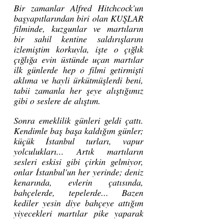
Bir zamanlar Alfred Hitchcock'un 
başyapıtlarından biri olan KUŞLAR 
filminde, kuzgunlar ve martıların 
bir sahil kentine saldırışlarını 
izlemiştim korkuyla, işte o çığlık 
çığlığa evin üstünde uçan martılar 
ilk günlerde hep o filmi getirmişti 
aklıma ve hayli ürkütmüşlerdi beni, 
tabii zamanla her şeye alıştığımız 
gibi o seslere de alıştım.
Sonra emeklilik günleri geldi çattı. 
Kendimle baş başa kaldığım günler; 
küçük İstanbul turları, vapur 
yolculukları... Artık martıların 
sesleri eskisi gibi çirkin gelmiyor, 
onlar İstanbul'un her yerinde; deniz 
kenarında, evlerin çatısında, 
bahçelerde, tepelerde... Bazen 
kediler yesin diye bahçeye attığım 
yiyecekleri martılar pike yaparak 