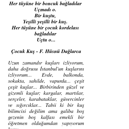
Her tüyüne bir boncuk bağladılar 
Uçmadı o. 
Bir kuştu, 
Yeşilli yeşilli bir kuş. 
Her tüyüne bir çocuk kordelası 
bağladılar 
Uçtu o...
Çocuk Kuş - F. Hüsnü Dağlarca
Uzun zamandır kuşları izliyorum, 
daha doğrusu İstanbul'un kuşlarını 
izliyorum... Evde, balkonda, 
sokakta, sahilde, vapurda... çeşit 
çeşit kuşlar... Birbirinden güzel ve 
gizemli kuşlar; kargalar, martılar, 
serçeler, karabataklar, güvercinler 
ve sığırcıklar... Tabii ki bir kuş 
bilimcisi değilim ama galiba boş 
gezenin boş kalfası emekli bir 
öğretmen olduğumdan yapıyorum 
bunu.