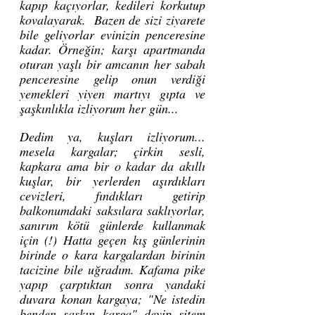
kapıp kaçıyorlar, kedileri korkutup 
kovalayarak.  Bazen de sizi ziyarete 
bile geliyorlar evinizin penceresine 
kadar. Örneğin; karşı apartmanda 
oturan yaşlı bir amcanın her sabah 
penceresine gelip onun verdiği 
yemekleri yiyen martıyı gıpta ve 
şaşkınlıkla izliyorum her gün...
Dedim ya, kuşları izliyorum... 
mesela kargalar; çirkin sesli, 
kapkara ama bir o kadar da akıllı 
kuşlar, bir yerlerden aşırdıkları 
cevizleri, fındıkları getirip 
balkonumdaki saksılara saklıyorlar, 
sanırım kötü günlerde kullanmak 
için (!) Hatta geçen kış günlerinin 
birinde o kara kargalardan birinin 
tacizine bile uğradım. Kafama pike 
yapıp çarptıktan sonra yandaki 
duvara konan kargaya; "Ne istedin 
benden şaşkın karga" deyip sitem 