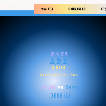
maviADA
OKUNANLAR
AR
mavi
ADA
2002
Emek veren herkesin ADAsı
Hayat
ve
Sanat
DERGİSİ