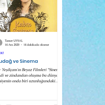
Tamer UYSAL
14 Ara 2020
14 dakikada okunur
YAT
ludağ ve Sinema
- Yeşilçam'ın Beyaz Filmleri “Sinema
ldi ve zindandan oluşma bu dünyayı
niyenin onda biri uzunluğundaki
man parçalarının...