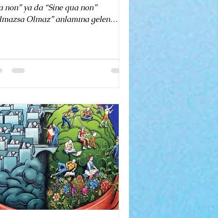
a non” ya da “Sine qua non”
lmazsa Olmaz” anlamına gelen
tince bir deyim. “Maurice
verger”...