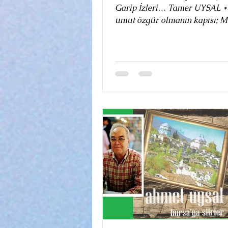
Garip İzleri… Tamer UYSAL *
umut özgür olmanın kapısı; M
günlere insanca aralık. Bu sevi