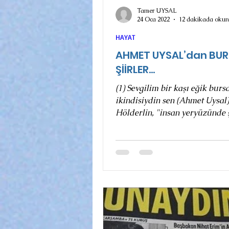
Tamer UYSAL
24 Oca 2022
12 dakikada okun
HAYAT
AHMET UYSAL’dan BUR
ŞİİRLER...
(1) Sevgilim bir kaşı eğik bursa
ikindisiydin sen (Ahmet Uysal)
Hölderlin, "insan yeryüzünde 
mukimdir" der. Yani hayat bir.