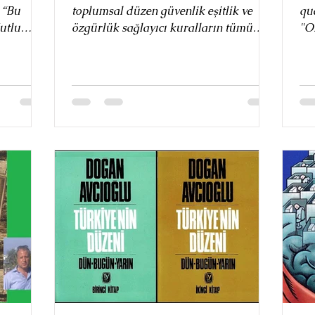
 “Bu
toplumsal düzen güvenlik eşitlik ve
qu
utlu
özgürlük sağlayıcı kuralların tümü
"O
nç...
diye tanımlamıştık. Tabii (doğal)...
La
Du