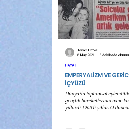
Tamer UYSAL
8 May 2021
3 dakikada okunu
HAYAT
EMPERYALİZM VE GERİC
İÇYÜZÜ
Dünya’da toplumsal eylemlilik
gençlik hareketlerinin ivme k
yıllardı 1960’lı yıllar. O döne
da ortasında uzunca bir...