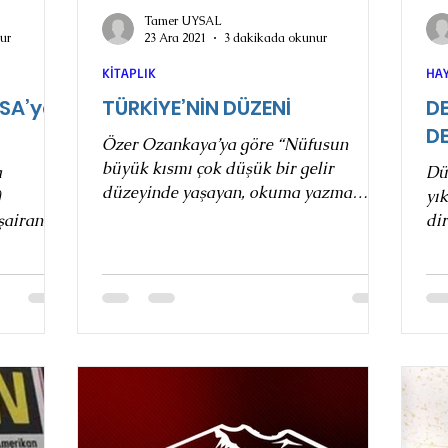
Tamer UYSAL
ur
23 Ara 2021
3 dakikada okunur
KİTAPLIK
HA
SA’ya
TÜRKİYE’NİN DÜZENİ
D
D
Özer Ozankaya’ya göre “Nüfusun
büyük kısmı çok düşük bir gelir
Dü
düzeyinde yaşayan, okuma yazma
yık
yeteneğine sahip bulunmayan bir
şairane
dir
ülkede çok...
..
ile