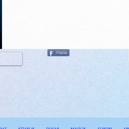
Paylaş
İYAT
KİTAPLIK
DUVAR
MAVİLİK
FORUM
AR