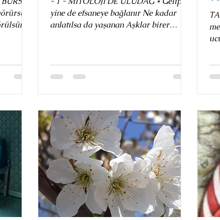
 BURSA
- 1 - MİTOLOJİ DE ULUDAĞ * Gelip
yine de efsaneye bağlanır Ne kadar
TA
örülsün
anlatılsa da yaşanan Aşklar birer
meml
efsanedir şimdi Dağ dorukları...
ucuz Oysa en güze
kendisi Kolay 
...