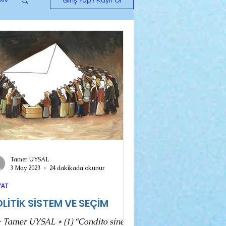
Giriş Yap / Kayıt Ol
Tamer UYSAL
3 May 2023
24 dakikada okunur
YAT
LİTİK SİSTEM VE SEÇİM
- Tamer UYSAL * (1) “Condito sine