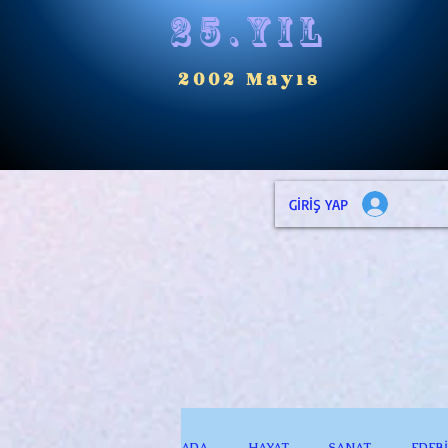
25.yıl
2002 Mayıs
GİRİŞ YAP
ADA
HAYAT
SANAT
EDEB