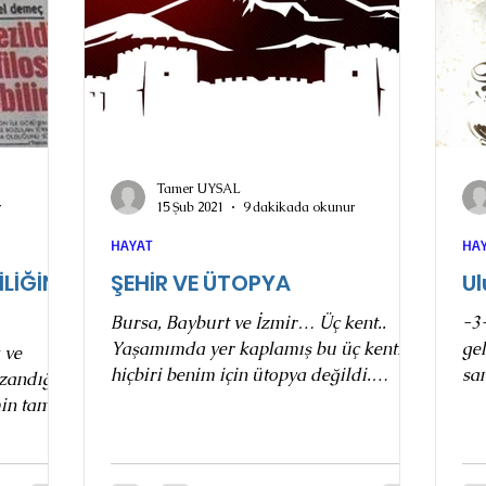
Tamer UYSAL
r
15 Şub 2021
9 dakikada okunur
HAYAT
HA
İLİĞİN
ŞEHİR VE ÜTOPYA
U
Bursa, Bayburt ve İzmir… Üç kent..
-3
Yaşamımda yer kaplamış bu üç kentin
ge
 ve
hiçbiri benim için ütopya değildi.
sa
azandığı
Geçmiş ve gelecek;...
za
min tam