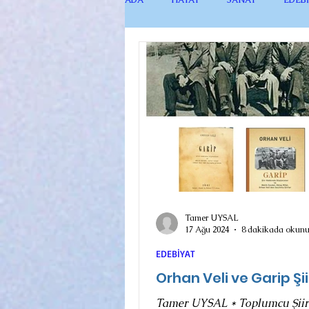
maviADA KÜNYE
AY AYDINLIĞI
Tamer UYSAL
17 Ağu 2024
8 dakikada okunu
EDEBİYAT
Orhan Veli ve Garip Şii
Tamer UYSAL * Toplumcu Şii