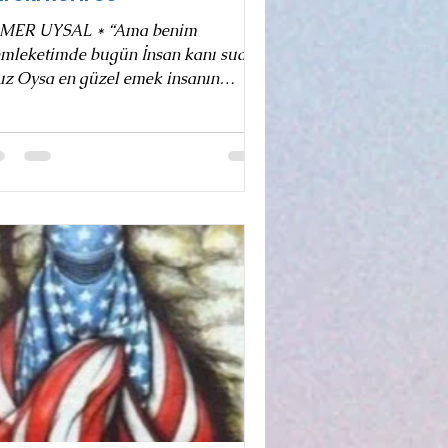
MER UYSAL * “Ama benim
eketimde bugün İnsan kanı sudan
l emek insanın
mı kan uykularda kalkıp