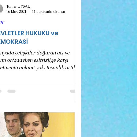
Tamer UYSAL
16 May 2021
11 dakikada okunur
YAT
EVLETLER HUKUKU ve
EMOKRASİ
nyada çelişkiler doğuran acı ve
ım ortadayken eşitsizliğe karşı
etmenin anlamı yok. İnsanlık artık
rici deneyimler ışığında...