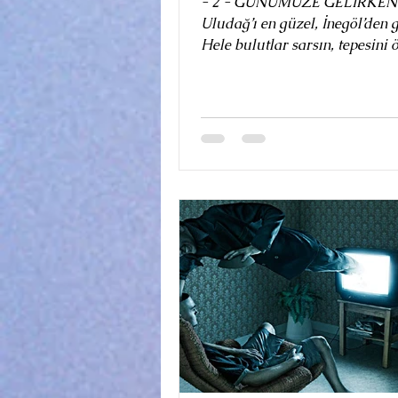
- 2 - GÜNÜMÜZE GELİRKEN
Uludağ’ı en güzel, İnegöl’den görürsün
Hele bulutlar sarsın, tepesini 
Lodoslu havalarda, sanki...