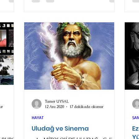
Tamer UYSAL
ur
12 Ara 2020
17 dakikada okunur
HAYAT
SA
Uludağ ve Sinema
Ez
Yü