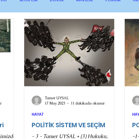
Tamer UYSAL
r
17 May 2023
11 dakikada okunur
HAYAT
HA
ri
POLİTİK SİSTEM VE SEÇİM
PO
rimizde
- 3 - Tamer UYSAL * (3) Hukuku,
-1