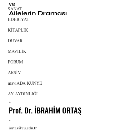
ve
SANAT
Ailelerin Draması
EDEBİYAT
KİTAPLIK
DUVAR
MAVİLİK
FORUM
ARSİV
maviADA KÜNYE
AY AYDINLIĞI
*
Prof. Dr. İBRAHİM ORTAŞ
*
iortas@cu.edu.tr