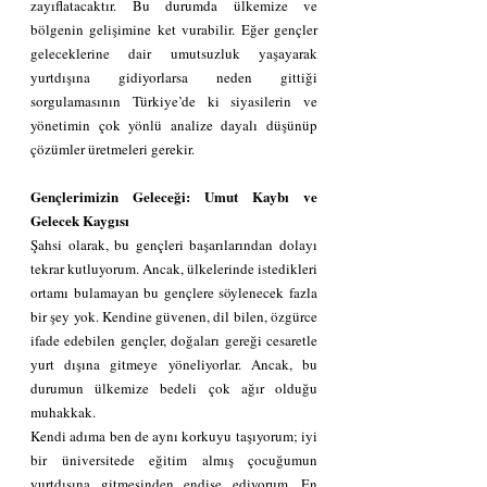
zayıflatacaktır. Bu durumda ülkemize ve 
bölgenin gelişimine ket vurabilir. Eğer gençler 
geleceklerine dair umutsuzluk yaşayarak 
yurtdışına gidiyorlarsa neden gittiği 
sorgulamasının Türkiye’de ki siyasilerin ve 
yönetimin çok yönlü analize dayalı düşünüp 
çözümler üretmeleri gerekir.
Gençlerimizin Geleceği: Umut Kaybı ve 
Gelecek Kaygısı
Şahsi olarak, bu gençleri başarılarından dolayı 
tekrar kutluyorum. Ancak, ülkelerinde istedikleri 
ortamı bulamayan bu gençlere söylenecek fazla 
bir şey yok. Kendine güvenen, dil bilen, özgürce 
ifade edebilen gençler, doğaları gereği cesaretle 
yurt dışına gitmeye yöneliyorlar. Ancak, bu 
durumun ülkemize bedeli çok ağır olduğu 
muhakkak.
Kendi adıma ben de aynı korkuyu taşıyorum; iyi 
bir üniversitede eğitim almış çocuğumun 
yurtdışına gitmesinden endişe ediyorum. En 