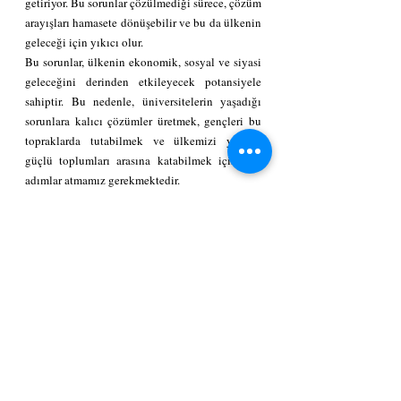
getiriyor. Bu sorunlar çözülmediği sürece, çözüm 
arayışları hamasete dönüşebilir ve bu da ülkenin 
geleceği için yıkıcı olur.
Bu sorunlar, ülkenin ekonomik, sosyal ve siyasi 
geleceğini derinden etkileyecek potansiyele 
sahiptir. Bu nedenle, üniversitelerin yaşadığı 
sorunlara kalıcı çözümler üretmek, gençleri bu 
topraklarda tutabilmek ve ülkemizi yarının 
güçlü toplumları arasına katabilmek için acil 
adımlar atmamız gerekmektedir.
Sonuç olarak, üniversitelerdeki sorunlar 
yalnızca eğitimle ilgili değildir. Halen 
üniversitelerin elinden olan kendi kadrolarını 
oluşturmada, siyasi kaygıların ötesinde nitelikli 
potansiyel araştırma yapacak gençleri 
havuzlarına kazandırmalıdırlar. Üniversite üst 
yönetim, senatolar, fakülteler öğretim üyeleri, 
görevlileri ve öğrenciler nasıl daha iyi üniversite 
ortamı oluşturabiliriz, nasıl daha iyi eğitim 
görmüş öğrencileri üniversiteye kazandırırız ve 
bunların ülkenin gelişiminde nasıl 