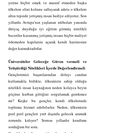
yerine hiçbir emek ve masraf etmeden başka 
ülkelere elini kolunu sallayarak adeta o ülkelere 
altın tepside yetişmiş insan hediye ediyoruz. Son 
yıllarda Avrupa’nın yaşlanan nüfusları yanında 
ihtiyaç duyduğu iyi eğitim görmüş nitelikli 
beceriler kazanmış yetişmiş insanı hiçbir maliyet 
ödemeden kapılarını açarak kendi hazinesine 
değer katmaktadırlar.  
Üniversiteler Geleceğe Güven vermeli ve 
Yetiştirdiği Nitelikleri İçerde Değerlendirmeli
Gençlerimizi başarılarından dolayı candan 
kutlamakla birlikte, ülkemizin sahip olduğu 
nitelikli insan kaynağının neden kolayca beyin 
göçüne kurban gittiğini sorgulamak gerekmez 
mi? Keşke bu gençler, kendi ülkelerinde 
topluma hizmet edebilseler. Neden, ülkemizin 
pırıl pırıl gençleri yurt dışında gelecek aramak 
zorunda kalıyor? Sorusu yıllardır kendime 
sorduğum bir soru.