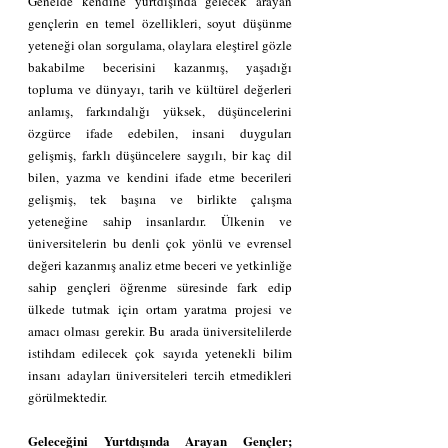
Genelde kendine yurtdışında gelecek arayan 
gençlerin en temel özellikleri, soyut düşünme 
yeteneği olan sorgulama, olaylara eleştirel gözle 
bakabilme becerisini kazanmış, yaşadığı 
topluma ve dünyayı, tarih ve kültürel değerleri 
anlamış, farkındalığı yüksek, düşüncelerini 
özgürce ifade edebilen, insani duyguları 
gelişmiş, farklı düşüncelere saygılı, bir kaç dil 
bilen, yazma ve kendini ifade etme becerileri 
gelişmiş, tek başına ve birlikte çalışma 
yeteneğine sahip insanlardır. Ülkenin ve 
üniversitelerin bu denli çok yönlü ve evrensel 
değeri kazanmış analiz etme beceri ve yetkinliğe 
sahip gençleri öğrenme süresinde fark edip 
ülkede tutmak için ortam yaratma projesi ve 
amacı olması gerekir. Bu arada üniversitelilerde 
istihdam edilecek çok sayıda yetenekli bilim 
insanı adayları üniversiteleri tercih etmedikleri 
görülmektedir.
Geleceğini Yurtdışında Arayan Gençler; 