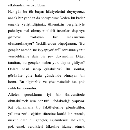
etkilendim ve üzüldüm.
Her gün bu tür başarı hikâyelerini duyuyoruz, 
ancak bir yandan da soruyorum: Neden bu kadar 
emekle yetiştirdiğimiz, ülkemizin vergileriyle 
pahalıya mal olmuş nitelikli insanları dışarıya 
gitmeye zorlayan bir mekanizma 
oluşturulmuyor? Yetkililerden birçoğunun, "Bu 
gençler nerede, ne iş yapıyorlar?" sorusuna yanıt 
verebildiğine dair bir şey duymadım. Diğer 
taraftan, bu gençler neden yurt dışına gidiyor? 
Onlara nasıl sahip çıkabiliriz? Bu sorular, 
görünüşe göre hala gündemde olmayan bir 
konu. Bu ilgisizlik ve çözümsüzlük ise çok 
ciddi bir sorundur.
Aileler, çocuklarını iyi bir üniversitede 
okutabilmek için her türlü fedakârlığı yapıyor. 
Kıt olanaklarla tıp fakültelerine gönderdiler, 
yıllarca zorlu eğitim sürecine katıldılar. Ancak, 
mezun olan bu gençler, eğitimlerini aldıkları, 
çok emek verdikleri ülkesine hizmet etmek 