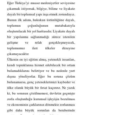
Eğer Türkiye’yi muasır medeniyetler seviyesine 
çıkarmak istiyorsak, bilgiye, bilime ve liyakate 
dayalı bir toplumsal yapı inşa etmek zorundayız. 
Bunun ilk adımı, hukukun üstünlüğüne dayalı, 
toplumun çoğunluğunun mutabakatıyla 
oluşturulacak bir yol haritasıdır. Liyakate dayalı 
bir yapılanma sağlanmadığı sürece istenilen 
gelişme ve refah gerçekleşmeyecek, 
toplumumuz ileri ülkeler düzeyine 
çıkamayacaktır.
Ülkenin en iyi eğitim almış, yetenekli insanları, 
kendi topraklarına hizmet edebilecek bir ortam 
bulamadıklarını belirtiyor ve bu nedenle yurt 
dışına yöneliyorlar. Eğer bu soruna çözüm 
bulunamazsa, genç yeteneklerimizi kaybeder ve 
ülke olarak büyük bir fırsat kaçırırız. Ne yazık 
ki, bu sorunun çözülmemesi, devletin geçmişte 
zorla oluşturduğu kurumsal işleyişin bozulması 
ve ekonominin çarklarının dönmekte zorlanması 
gibi daha büyük sorunları da beraberinde 