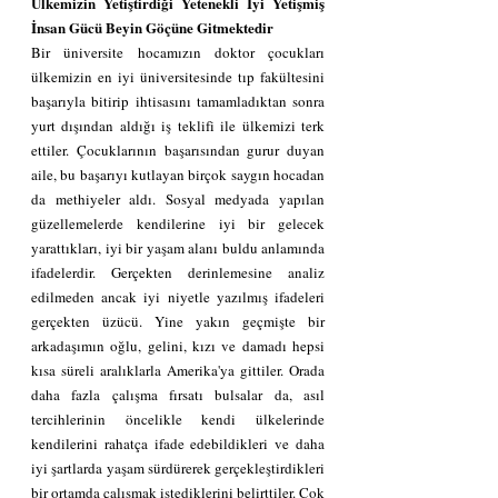
Ülkemizin Yetiştirdiği Yetenekli İyi Yetişmiş 
İnsan Gücü Beyin Göçüne Gitmektedir
Bir üniversite hocamızın doktor çocukları 
ülkemizin en iyi üniversitesinde tıp fakültesini 
başarıyla bitirip ihtisasını tamamladıktan sonra 
yurt dışından aldığı iş teklifi ile ülkemizi terk 
ettiler. Çocuklarının başarısından gurur duyan 
aile, bu başarıyı kutlayan birçok saygın hocadan 
da methiyeler aldı. Sosyal medyada yapılan 
güzellemelerde kendilerine iyi bir gelecek 
yarattıkları, iyi bir yaşam alanı buldu anlamında 
ifadelerdir. Gerçekten derinlemesine analiz 
edilmeden ancak iyi niyetle yazılmış ifadeleri 
gerçekten üzücü. Yine yakın geçmişte bir 
arkadaşımın oğlu, gelini, kızı ve damadı hepsi 
kısa süreli aralıklarla Amerika'ya gittiler. Orada 
daha fazla çalışma fırsatı bulsalar da, asıl 
tercihlerinin öncelikle kendi ülkelerinde 
kendilerini rahatça ifade edebildikleri ve daha 
iyi şartlarda yaşam sürdürerek gerçekleştirdikleri 
bir ortamda çalışmak istediklerini belirttiler. Çok 