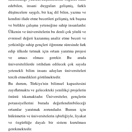
edebilen, insani duyguları gelişmiş, farklı 
düşüncelere saygılı, bir kaç dil bilen, yazma ve 
kendini ifade etme becerileri gelişmiş, tek başına 
ve birlikte çalışma yeteneğine sahip insanlardır. 
Ülkenin ve üniversitelerin bu denli çok yönlü ve 
evrensel değeri kazanmış analiz etme beceri ve 
yetkinliğe sahip gençleri öğrenme süresinde fark 
edip ülkede tutmak için ortam yaratma projesi 
ve amacı olması gerekir. Bu arada 
üniversitelilerde istihdam edilecek çok sayıda 
yetenekli bilim insanı adayları üniversiteleri 
tercih etmedikleri görülmektedir.
Bu durum, Türkiye'nin bilimsel kapasitesini 
zayıflatmakta ve gelecekteki yenilikçi projelerin 
önünü tıkamaktadır. Üniversiteler, gençlerin 
potansiyellerini burada değerlendirebileceği 
ortamlar yaratmak zorundadır. Bunun için 
hükümetin ve üniversitelerin işbirliğiyle, liyakat 
ve özgürlüğe dayalı bir sistem kurulması 
gerekmektedir.