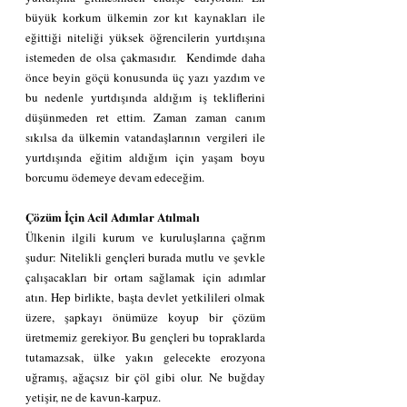
büyük korkum ülkemin zor kıt kaynakları ile 
eğittiği niteliği yüksek öğrencilerin yurtdışına 
istemeden de olsa çakmasıdır.  Kendimde daha 
önce beyin göçü konusunda üç yazı yazdım ve 
bu nedenle yurtdışında aldığım iş tekliflerini 
düşünmeden ret ettim. Zaman zaman canım 
sıkılsa da ülkemin vatandaşlarının vergileri ile 
yurtdışında eğitim aldığım için yaşam boyu 
borcumu ödemeye devam edeceğim.
Çözüm İçin Acil Adımlar Atılmalı
Ülkenin ilgili kurum ve kuruluşlarına çağrım 
şudur: Nitelikli gençleri burada mutlu ve şevkle 
çalışacakları bir ortam sağlamak için adımlar 
atın. Hep birlikte, başta devlet yetkilileri olmak 
üzere, şapkayı önümüze koyup bir çözüm 
üretmemiz gerekiyor. Bu gençleri bu topraklarda 
tutamazsak, ülke yakın gelecekte erozyona 
uğramış, ağaçsız bir çöl gibi olur. Ne buğday 
yetişir, ne de kavun-karpuz.