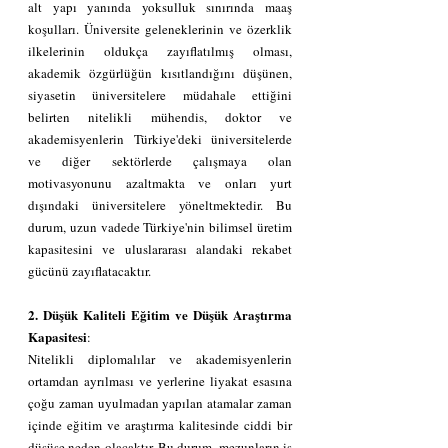
alt yapı yanında yoksulluk sınırında maaş 
koşulları. Üniversite geleneklerinin ve özerklik 
ilkelerinin oldukça zayıflatılmış olması, 
akademik özgürlüğün kısıtlandığını düşünen, 
siyasetin üniversitelere müdahale ettiğini 
belirten nitelikli mühendis, doktor ve 
akademisyenlerin Türkiye'deki üniversitelerde 
ve diğer sektörlerde çalışmaya olan 
motivasyonunu azaltmakta ve onları yurt 
dışındaki üniversitelere yöneltmektedir. Bu 
durum, uzun vadede Türkiye'nin bilimsel üretim 
kapasitesini ve uluslararası alandaki rekabet 
gücünü zayıflatacaktır.
2. Düşük Kaliteli Eğitim ve Düşük Araştırma 
Kapasitesi
:
Nitelikli diplomalılar ve akademisyenlerin 
ortamdan ayrılması ve yerlerine liyakat esasına 
çoğu zaman uyulmadan yapılan atamalar zaman 
içinde eğitim ve araştırma kalitesinde ciddi bir 
düşüşe neden olacaktır. Bu durum, mezunların iş 