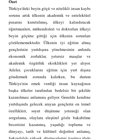
Özet
Türkiye'deki beyin göçü ve nitelikli insan kaybı 
sorunu artık ülkenin akademik ve entelektüel 
pınarını kurutulmuş, ülkeyi kalındıracak 
öğretmenleri, mühendisleri ve doktorları ülkeyi 
beyin göçüne gittiği için ülkenin sorunları 
çözülememektedir. Ülkenin iyi eğitim almış 
gençlerinin yurtdışına yönelmesinin ardında 
ekonomik zorluklar, yetersiz maaşlar ve 
akademik özgürlük eksiklikleri yer alıyor. 
Aileler, çocuklarını eğitim için yurt dışına 
göndermek zorunda kalırken, bu durum 
Türkiye'nin emek verdiği insan kaynağının 
başka ülkeler tarafından bedelsiz bir şekilde 
kazanılması anlamına geliyor. Genelde kendine 
yurtdışında gelecek arayan gençlerin en temel 
özellikleri, soyut düşünme yeteneği olan 
sorgulama, olaylara eleştirel gözle bakabilme 
becerisini kazanmış, yaşadığı topluma ve 
dünyayı, tarih ve kültürel değerleri anlamış, 
farkındalığı yüksek, düşüncelerini özgürce ifade 