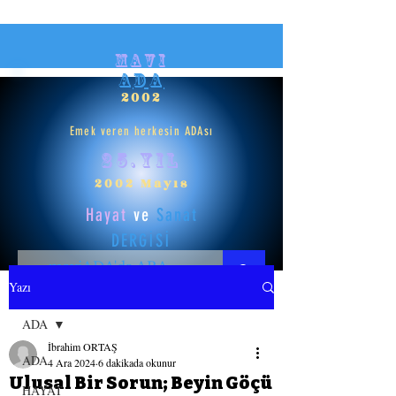
mavi
ADA
2002
Emek veren herkesin ADAsı
25.yıl
2002 Mayıs
Hayat
ve
Sanat
DERGİSİ
Yazı
HAYAT
ADA
İbrahim ORTAŞ
SANAT
ADA
4 Ara 2024
6 dakikada okunur
Ulusal Bir Sorun; Beyin Göçü
HAYAT
GİRİŞ YAP